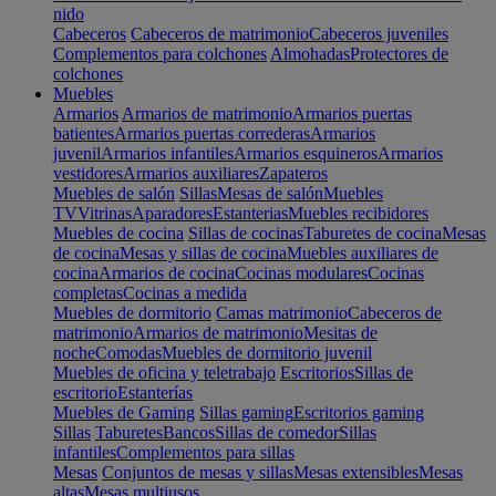
nido
Cabeceros
Cabeceros de matrimonio
Cabeceros juveniles
Complementos para colchones
Almohadas
Protectores de
colchones
Muebles
Armarios
Armarios de matrimonio
Armarios puertas
batientes
Armarios puertas correderas
Armarios
juvenil
Armarios infantiles
Armarios esquineros
Armarios
vestidores
Armarios auxiliares
Zapateros
Muebles de salón
Sillas
Mesas de salón
Muebles
TV
Vitrinas
Aparadores
Estanterias
Muebles recibidores
Muebles de cocina
Sillas de cocinas
Taburetes de cocina
Mesas
de cocina
Mesas y sillas de cocina
Muebles auxiliares de
cocina
Armarios de cocina
Cocinas modulares
Cocinas
completas
Cocinas a medida
Muebles de dormitorio
Camas matrimonio
Cabeceros de
matrimonio
Armarios de matrimonio
Mesitas de
noche
Comodas
Muebles de dormitorio juvenil
Muebles de oficina y teletrabajo
Escritorios
Sillas de
escritorio
Estanterías
Muebles de Gaming
Sillas gaming
Escritorios gaming
Sillas
Taburetes
Bancos
Sillas de comedor
Sillas
infantiles
Complementos para sillas
Mesas
Conjuntos de mesas y sillas
Mesas extensibles
Mesas
altas
Mesas multiusos