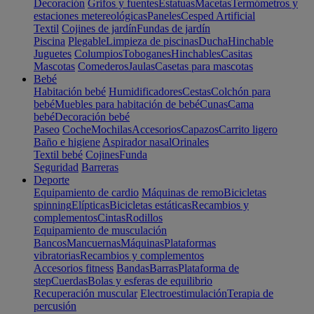
Decoración
Grifos y fuentes
Estatuas
Macetas
Termómetros y
estaciones metereológicas
Paneles
Cesped Artificial
Textil
Cojines de jardín
Fundas de jardín
Piscina
Plegable
Limpieza de piscinas
Ducha
Hinchable
Juguetes
Columpios
Toboganes
Hinchables
Casitas
Mascotas
Comederos
Jaulas
Casetas para mascotas
Bebé
Habitación bebé
Humidificadores
Cestas
Colchón para
bebé
Muebles para habitación de bebé
Cunas
Cama
bebé
Decoración bebé
Paseo
Coche
Mochilas
Accesorios
Capazos
Carrito ligero
Baño e higiene
Aspirador nasal
Orinales
Textil bebé
Cojines
Funda
Seguridad
Barreras
Deporte
Equipamiento de cardio
Máquinas de remo
Bicicletas
spinning
Elípticas
Bicicletas estáticas
Recambios y
complementos
Cintas
Rodillos
Equipamiento de musculación
Bancos
Mancuernas
Máquinas
Plataformas
vibratorias
Recambios y complementos
Accesorios fitness
Bandas
Barras
Plataforma de
step
Cuerdas
Bolas y esferas de equilibrio
Recuperación muscular
Electroestimulación
Terapia de
percusión