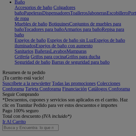
Baño
Accesorios de baño
Colgadores
baño
Papeleras
Dispensadores
Toalleros
Jaboneras
Escobillero
Port
de ropa
Muebles de baño
Botiquines
Conjuntos de muebles para
baño
Tocadores para baño
Armarios para baño
Repisa para
baño
Espejos de baño
Espejos de baño sin Luz
Espejos de baño
iluminados
Espejos de baño con aumento
Sanitarios
Bañeras
Lavabos
Mamparas
Grifería
Grifos para cocina
Grifos para ducha
Seguridad de baño
Barras de seguridad para baño
Resumen de tu pedido
¡Tu carrito está vacío!
Suscríbete a la newsletter
Todas las promociones
Colecciones
Conforama
Tarjeta Conforama
Financiación
Catálogos Conforama
Seguir Comprando
*Descuentos, cupones y servicios son aplicados en el carrito. Haz
clic en Tramitar Pedido para ver estos descuentos e importes
Pago 100% seguro
Total con descuento
(IVA incluido*)
Ir Al Carrito