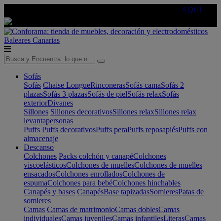
🔵Cambia tu electro con
-10% EXTRA
de descuento ☑️
AQUÍ
Baleares
Canarias
Sofás
Sofás
Chaise Longue
Rinconeras
Sofás cama
Sofás 2
plazas
Sofás 3 plazas
Sofás de piel
Sofás relax
Sofás
exterior
Divanes
Sillones
Sillones decorativos
Sillones relax
Sillones relax
levantapersonas
Puffs
Puffs decorativos
Puffs pera
Puffs reposapiés
Puffs con
almacenaje
Descanso
Colchones
Packs colchón y canapé
Colchones
viscoelásticos
Colchones de muelles
Colchones de muelles
ensacados
Colchones enrollados
Colchones de
espuma
Colchones para bebé
Colchones hinchables
Canapés y bases
Canapés
Base tapizadas
Somieres
Patas de
somieres
Camas
Camas de matrimonio
Camas dobles
Camas
individuales
Camas juveniles
Camas infantiles
Literas
Camas