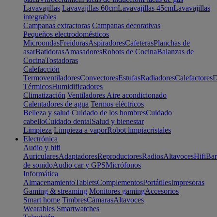
Lavavajillas
Lavavajillas 60cm
Lavavajillas 45cm
Lavavajillas
integrables
Campanas extractoras
Campanas decorativas
Pequeños electrodomésticos
Microondas
Freidoras
Aspiradores
Cafeteras
Planchas de
asar
Batidoras
Amasadores
Robots de Cocina
Balanzas de
Cocina
Tostadoras
Calefacción
Termoventiladores
Convectores
Estufas
Radiadores
Calefactores
D
Térmicos
Humidificadores
Climatización
Ventiladores
Aire acondicionado
Calentadores de agua
Termos eléctricos
Belleza y salud
Cuidado de los hombres
Cuidado
cabello
Cuidado dental
Salud y bienestar
Limpieza
Limpieza a vapor
Robot limpiacristales
Electrónica
Audio y hifi
Auriculares
Adaptadores
Reproductores
Radios
Altavoces
Hifi
Bar
de sonido
Audio car y GPS
Micrófonos
Informática
Almacenamiento
Tablets
Complementos
Portátiles
Impresoras
Gaming & streaming
Monitores gaming
Accesorios
Smart home
Timbres
Cámaras
Altavoces
Wearables
Smartwatches