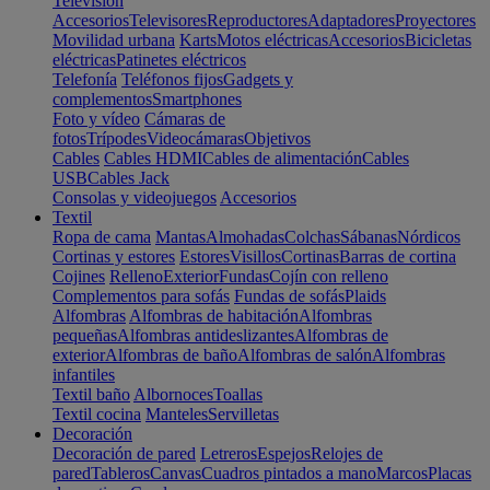
Televisión
Accesorios
Televisores
Reproductores
Adaptadores
Proyectores
Movilidad urbana
Karts
Motos eléctricas
Accesorios
Bicicletas
eléctricas
Patinetes eléctricos
Telefonía
Teléfonos fijos
Gadgets y
complementos
Smartphones
Foto y vídeo
Cámaras de
fotos
Trípodes
Videocámaras
Objetivos
Cables
Cables HDMI
Cables de alimentación
Cables
USB
Cables Jack
Consolas y videojuegos
Accesorios
Textil
Ropa de cama
Mantas
Almohadas
Colchas
Sábanas
Nórdicos
Cortinas y estores
Estores
Visillos
Cortinas
Barras de cortina
Cojines
Relleno
Exterior
Fundas
Cojín con relleno
Complementos para sofás
Fundas de sofás
Plaids
Alfombras
Alfombras de habitación
Alfombras
pequeñas
Alfombras antideslizantes
Alfombras de
exterior
Alfombras de baño
Alfombras de salón
Alfombras
infantiles
Textil baño
Albornoces
Toallas
Textil cocina
Manteles
Servilletas
Decoración
Decoración de pared
Letreros
Espejos
Relojes de
pared
Tableros
Canvas
Cuadros pintados a mano
Marcos
Placas