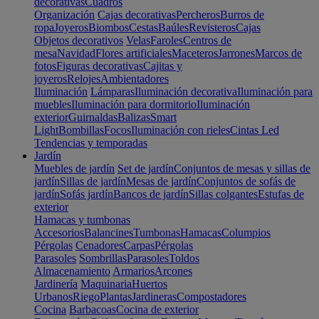
decorativas
Cuadros
Organización
Cajas decorativas
Percheros
Burros de
ropa
Joyeros
Biombos
Cestas
Baúles
Revisteros
Cajas
Objetos decorativos
Velas
Faroles
Centros de
mesa
Navidad
Flores artificiales
Maceteros
Jarrones
Marcos de
fotos
Figuras decorativas
Cajitas y
joyeros
Relojes
Ambientadores
Iluminación
Lámparas
Iluminación decorativa
Iluminación para
muebles
Iluminación para dormitorio
Iluminación
exterior
Guirnaldas
Balizas
Smart
Light
Bombillas
Focos
Iluminación con rieles
Cintas Led
Tendencias y temporadas
Jardín
Muebles de jardín
Set de jardín
Conjuntos de mesas y sillas de
jardín
Sillas de jardín
Mesas de jardín
Conjuntos de sofás de
jardín
Sofás jardín
Bancos de jardín
Sillas colgantes
Estufas de
exterior
Hamacas y tumbonas
Accesorios
Balancines
Tumbonas
Hamacas
Columpios
Pérgolas
Cenadores
Carpas
Pérgolas
Parasoles
Sombrillas
Parasoles
Toldos
Almacenamiento
Armarios
Arcones
Jardinería
Maquinaria
Huertos
Urbanos
Riego
Plantas
Jardineras
Compostadores
Cocina
Barbacoas
Cocina de exterior