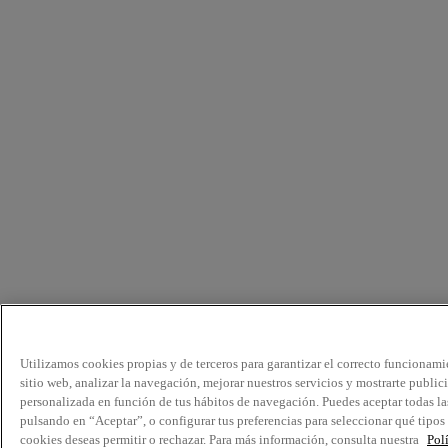
Utilizamos cookies propias y de terceros para garantizar el correcto funcionami
sitio web, analizar la navegación, mejorar nuestros servicios y mostrarte public
personalizada en función de tus hábitos de navegación. Puedes aceptar todas la
pulsando en “Aceptar”, o configurar tus preferencias para seleccionar qué tipos
cookies deseas permitir o rechazar. Para más información, consulta nuestra
Pol