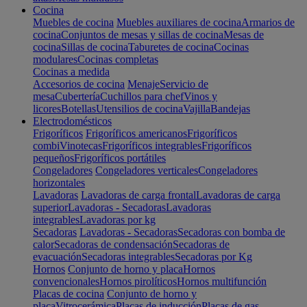
Cocina
Muebles de cocina
Muebles auxiliares de cocina
Armarios de
cocina
Conjuntos de mesas y sillas de cocina
Mesas de
cocina
Sillas de cocina
Taburetes de cocina
Cocinas
modulares
Cocinas completas
Cocinas a medida
Accesorios de cocina
Menaje
Servicio de
mesa
Cubertería
Cuchillos para chef
Vinos y
licores
Botellas
Utensilios de cocina
Vajilla
Bandejas
Electrodomésticos
Frigoríficos
Frigoríficos americanos
Frigoríficos
combi
Vinotecas
Frigoríficos integrables
Frigoríficos
pequeños
Frigoríficos portátiles
Congeladores
Congeladores verticales
Congeladores
horizontales
Lavadoras
Lavadoras de carga frontal
Lavadoras de carga
superior
Lavadoras - Secadoras
Lavadoras
integrables
Lavadoras por kg
Secadoras
Lavadoras - Secadoras
Secadoras con bomba de
calor
Secadoras de condensación
Secadoras de
evacuación
Secadoras integrables
Secadoras por Kg
Hornos
Conjunto de horno y placa
Hornos
convencionales
Hornos pirolíticos
Hornos multifunción
Placas de cocina
Conjunto de horno y
placa
Vitrocerámica
Placas de inducción
Placas de gas