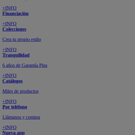
+INFO
Financiación
+INFO
Colecciones
Crea tu propio estilo
+INFO
Tranquilidad
6 años de Garantía Plus
+INFO
Catálogos
Miles de productos
+INFO
Por teléfono
Llámanos y compra
+INFO
Nueva app