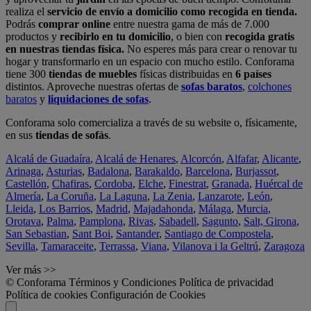
realiza el
servicio de envío a domicilio como recogida en tienda.
Podrás
comprar online
entre nuestra gama de más de 7.000
productos y
recibirlo en tu domicilio
, o bien con
recogida gratis
en nuestras tiendas física.
No esperes más para crear o renovar tu
hogar y transformarlo en un espacio con mucho estilo. Conforama
tiene 300
tiendas de muebles
físicas distribuidas en
6 países
distintos. Aproveche nuestras ofertas de
sofas baratos
,
colchones
baratos
y
liquidaciones de sofas
.
Conforama solo comercializa a través de su website o, físicamente,
en sus
tiendas de sofás
.
Alcalá de Guadaíra
,
Alcalá de Henares
,
Alcorcón
,
Alfafar
,
Alicante
,
Arinaga
,
Asturias
,
Badalona
,
Barakaldo
,
Barcelona
,
Burjassot
,
Castellón
,
Chafiras
,
Cordoba
,
Elche
,
Finestrat
,
Granada
,
Huércal de
Almería
,
La Coruña
,
La Laguna
,
La Zenia
,
Lanzarote
,
León
,
Lleida
,
Los Barrios
,
Madrid
,
Majadahonda
,
Málaga
,
Murcia
,
Orotava
,
Palma
,
Pamplona
,
Rivas
,
Sabadell
,
Sagunto
,
Salt, Girona
,
San Sebastian
,
Sant Boi
,
Santander
,
Santiago de Compostela
,
Sevilla
,
Tamaraceite
,
Terrassa
,
Viana
,
Vilanova i la Geltrú
,
Zaragoza
Ver más >>
© Conforama
Términos y Condiciones
Política de privacidad
Política de cookies
Configuración de Cookies