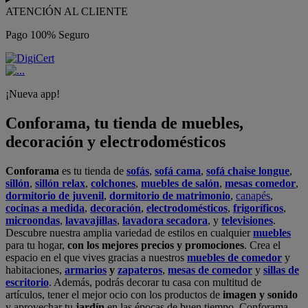
ATENCIÓN AL CLIENTE
Pago 100% Seguro
¡Nueva app!
Conforama, tu tienda de muebles,
decoración y electrodomésticos
Conforama
es tu tienda de
sofás
,
sofá cama
,
sofá chaise longue
,
sillón
,
sillón relax
,
colchones
,
muebles de salón
,
mesas comedor
,
dormitorio de juvenil
,
dormitorio de matrimonio
,
canapés
,
cocinas a medida
,
decoración
,
electrodomésticos
,
frigoríficos
,
microondas
,
lavavajillas
,
lavadora secadora
, y
televisiones
.
Descubre nuestra amplia variedad de estilos en cualquier
muebles
para tu hogar,
con los mejores precios y promociones
. Crea el
espacio en el que vives gracias a nuestros
muebles de comedor
y
habitaciones,
armarios
y
zapateros
,
mesas de comedor
y
sillas de
escritorio
. Además, podrás decorar tu casa con multitud de
artículos, tener el mejor ocio con los productos de
imagen y sonido
y aprovechar tu
jardín
en las épocas de buen tiempo. Conforama