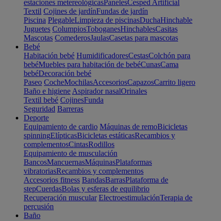
estaciones metereológicas
Paneles
Cesped Artificial
Textil
Cojines de jardín
Fundas de jardín
Piscina
Plegable
Limpieza de piscinas
Ducha
Hinchable
Juguetes
Columpios
Toboganes
Hinchables
Casitas
Mascotas
Comederos
Jaulas
Casetas para mascotas
Bebé
Habitación bebé
Humidificadores
Cestas
Colchón para
bebé
Muebles para habitación de bebé
Cunas
Cama
bebé
Decoración bebé
Paseo
Coche
Mochilas
Accesorios
Capazos
Carrito ligero
Baño e higiene
Aspirador nasal
Orinales
Textil bebé
Cojines
Funda
Seguridad
Barreras
Deporte
Equipamiento de cardio
Máquinas de remo
Bicicletas
spinning
Elípticas
Bicicletas estáticas
Recambios y
complementos
Cintas
Rodillos
Equipamiento de musculación
Bancos
Mancuernas
Máquinas
Plataformas
vibratorias
Recambios y complementos
Accesorios fitness
Bandas
Barras
Plataforma de
step
Cuerdas
Bolas y esferas de equilibrio
Recuperación muscular
Electroestimulación
Terapia de
percusión
Baño