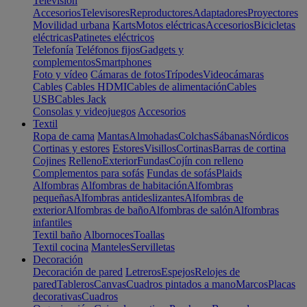
Televisión
Accesorios
Televisores
Reproductores
Adaptadores
Proyectores
Movilidad urbana
Karts
Motos eléctricas
Accesorios
Bicicletas
eléctricas
Patinetes eléctricos
Telefonía
Teléfonos fijos
Gadgets y
complementos
Smartphones
Foto y vídeo
Cámaras de fotos
Trípodes
Videocámaras
Cables
Cables HDMI
Cables de alimentación
Cables
USB
Cables Jack
Consolas y videojuegos
Accesorios
Textil
Ropa de cama
Mantas
Almohadas
Colchas
Sábanas
Nórdicos
Cortinas y estores
Estores
Visillos
Cortinas
Barras de cortina
Cojines
Relleno
Exterior
Fundas
Cojín con relleno
Complementos para sofás
Fundas de sofás
Plaids
Alfombras
Alfombras de habitación
Alfombras
pequeñas
Alfombras antideslizantes
Alfombras de
exterior
Alfombras de baño
Alfombras de salón
Alfombras
infantiles
Textil baño
Albornoces
Toallas
Textil cocina
Manteles
Servilletas
Decoración
Decoración de pared
Letreros
Espejos
Relojes de
pared
Tableros
Canvas
Cuadros pintados a mano
Marcos
Placas
decorativas
Cuadros