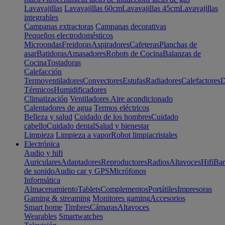
Lavavajillas
Lavavajillas 60cm
Lavavajillas 45cm
Lavavajillas
integrables
Campanas extractoras
Campanas decorativas
Pequeños electrodomésticos
Microondas
Freidoras
Aspiradores
Cafeteras
Planchas de
asar
Batidoras
Amasadores
Robots de Cocina
Balanzas de
Cocina
Tostadoras
Calefacción
Termoventiladores
Convectores
Estufas
Radiadores
Calefactores
D
Térmicos
Humidificadores
Climatización
Ventiladores
Aire acondicionado
Calentadores de agua
Termos eléctricos
Belleza y salud
Cuidado de los hombres
Cuidado
cabello
Cuidado dental
Salud y bienestar
Limpieza
Limpieza a vapor
Robot limpiacristales
Electrónica
Audio y hifi
Auriculares
Adaptadores
Reproductores
Radios
Altavoces
Hifi
Bar
de sonido
Audio car y GPS
Micrófonos
Informática
Almacenamiento
Tablets
Complementos
Portátiles
Impresoras
Gaming & streaming
Monitores gaming
Accesorios
Smart home
Timbres
Cámaras
Altavoces
Wearables
Smartwatches