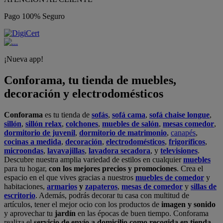
Pago 100% Seguro
¡Nueva app!
Conforama, tu tienda de muebles,
decoración y electrodomésticos
Conforama
es tu tienda de
sofás
,
sofá cama
,
sofá chaise longue
,
sillón
,
sillón relax
,
colchones
,
muebles de salón
,
mesas comedor
,
dormitorio de juvenil
,
dormitorio de matrimonio
,
canapés
,
cocinas a medida
,
decoración
,
electrodomésticos
,
frigoríficos
,
microondas
,
lavavajillas
,
lavadora secadora
, y
televisiones
.
Descubre nuestra amplia variedad de estilos en cualquier
muebles
para tu hogar,
con los mejores precios y promociones
. Crea el
espacio en el que vives gracias a nuestros
muebles de comedor
y
habitaciones,
armarios
y
zapateros
,
mesas de comedor
y
sillas de
escritorio
. Además, podrás decorar tu casa con multitud de
artículos, tener el mejor ocio con los productos de
imagen y sonido
y aprovechar tu
jardín
en las épocas de buen tiempo. Conforama
realiza el
servicio de envío a domicilio como recogida en tienda.