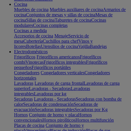
Cocina
Muebles de cocina
Muebles auxiliares de cocina
Armarios de
cocina
Conjuntos de mesas y sillas de cocina
Mesas de
cocina
Sillas de cocina
Taburetes de cocina
Cocinas
modulares
Cocinas completas
Cocinas a medida
Accesorios de cocina
Menaje
Servicio de
mesa
Cubertería
Cuchillos para chef
Vinos y
licores
Botellas
Utensilios de cocina
Vajilla
Bandejas
Electrodomésticos
Frigoríficos
Frigoríficos americanos
Frigoríficos
combi
Vinotecas
Frigoríficos integrables
Frigoríficos
pequeños
Frigoríficos portátiles
Congeladores
Congeladores verticales
Congeladores
horizontales
Lavadoras
Lavadoras de carga frontal
Lavadoras de carga
superior
Lavadoras - Secadoras
Lavadoras
integrables
Lavadoras por kg
Secadoras
Lavadoras - Secadoras
Secadoras con bomba de
calor
Secadoras de condensación
Secadoras de
evacuación
Secadoras integrables
Secadoras por Kg
Hornos
Conjunto de horno y placa
Hornos
convencionales
Hornos pirolíticos
Hornos multifunción
Placas de cocina
Conjunto de horno y
placa
Vitrocerámica
Placas de inducción
Placas de gas