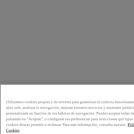
Utilizamos cookies propias y de terceros para garantizar el correcto funcionami
sitio web, analizar la navegación, mejorar nuestros servicios y mostrarte public
personalizada en función de tus hábitos de navegación. Puedes aceptar todas la
pulsando en “Aceptar”, o configurar tus preferencias para seleccionar qué tipos
cookies deseas permitir o rechazar. Para más información, consulta nuestra
Pol
Cookies