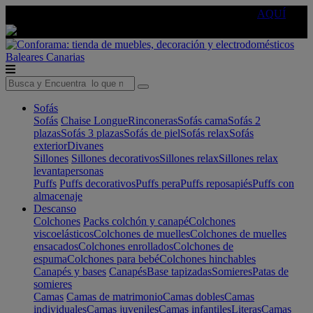
🔵Cambia tu electro con
-10% EXTRA
de descuento ☑️
AQUÍ
Baleares
Canarias
Sofás
Sofás
Chaise Longue
Rinconeras
Sofás cama
Sofás 2
plazas
Sofás 3 plazas
Sofás de piel
Sofás relax
Sofás
exterior
Divanes
Sillones
Sillones decorativos
Sillones relax
Sillones relax
levantapersonas
Puffs
Puffs decorativos
Puffs pera
Puffs reposapiés
Puffs con
almacenaje
Descanso
Colchones
Packs colchón y canapé
Colchones
viscoelásticos
Colchones de muelles
Colchones de muelles
ensacados
Colchones enrollados
Colchones de
espuma
Colchones para bebé
Colchones hinchables
Canapés y bases
Canapés
Base tapizadas
Somieres
Patas de
somieres
Camas
Camas de matrimonio
Camas dobles
Camas
individuales
Camas juveniles
Camas infantiles
Literas
Camas