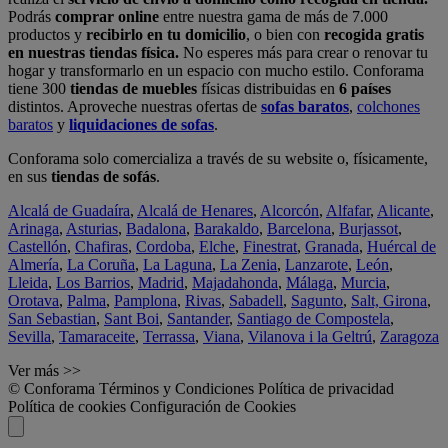
Podrás
comprar online
entre nuestra gama de más de 7.000
productos y
recibirlo en tu domicilio
, o bien con
recogida gratis
en nuestras tiendas física.
No esperes más para crear o renovar tu
hogar y transformarlo en un espacio con mucho estilo. Conforama
tiene 300
tiendas de muebles
físicas distribuidas en
6 países
distintos. Aproveche nuestras ofertas de
sofas baratos
,
colchones
baratos
y
liquidaciones de sofas
.
Conforama solo comercializa a través de su website o, físicamente,
en sus
tiendas de sofás
.
Alcalá de Guadaíra
,
Alcalá de Henares
,
Alcorcón
,
Alfafar
,
Alicante
,
Arinaga
,
Asturias
,
Badalona
,
Barakaldo
,
Barcelona
,
Burjassot
,
Castellón
,
Chafiras
,
Cordoba
,
Elche
,
Finestrat
,
Granada
,
Huércal de
Almería
,
La Coruña
,
La Laguna
,
La Zenia
,
Lanzarote
,
León
,
Lleida
,
Los Barrios
,
Madrid
,
Majadahonda
,
Málaga
,
Murcia
,
Orotava
,
Palma
,
Pamplona
,
Rivas
,
Sabadell
,
Sagunto
,
Salt, Girona
,
San Sebastian
,
Sant Boi
,
Santander
,
Santiago de Compostela
,
Sevilla
,
Tamaraceite
,
Terrassa
,
Viana
,
Vilanova i la Geltrú
,
Zaragoza
Ver más >>
© Conforama
Términos y Condiciones
Política de privacidad
Política de cookies
Configuración de Cookies