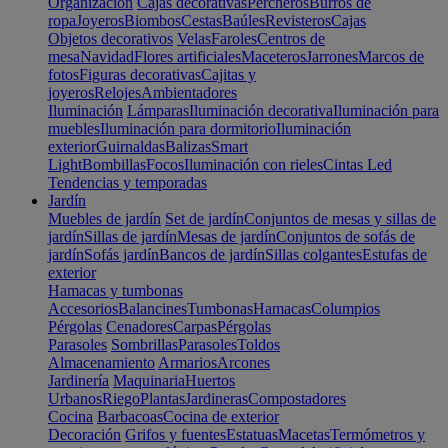
Organización
Cajas decorativas
Percheros
Burros de
ropa
Joyeros
Biombos
Cestas
Baúles
Revisteros
Cajas
Objetos decorativos
Velas
Faroles
Centros de
mesa
Navidad
Flores artificiales
Maceteros
Jarrones
Marcos de
fotos
Figuras decorativas
Cajitas y
joyeros
Relojes
Ambientadores
Iluminación
Lámparas
Iluminación decorativa
Iluminación para
muebles
Iluminación para dormitorio
Iluminación
exterior
Guirnaldas
Balizas
Smart
Light
Bombillas
Focos
Iluminación con rieles
Cintas Led
Tendencias y temporadas
Jardín
Muebles de jardín
Set de jardín
Conjuntos de mesas y sillas de
jardín
Sillas de jardín
Mesas de jardín
Conjuntos de sofás de
jardín
Sofás jardín
Bancos de jardín
Sillas colgantes
Estufas de
exterior
Hamacas y tumbonas
Accesorios
Balancines
Tumbonas
Hamacas
Columpios
Pérgolas
Cenadores
Carpas
Pérgolas
Parasoles
Sombrillas
Parasoles
Toldos
Almacenamiento
Armarios
Arcones
Jardinería
Maquinaria
Huertos
Urbanos
Riego
Plantas
Jardineras
Compostadores
Cocina
Barbacoas
Cocina de exterior
Decoración
Grifos y fuentes
Estatuas
Macetas
Termómetros y