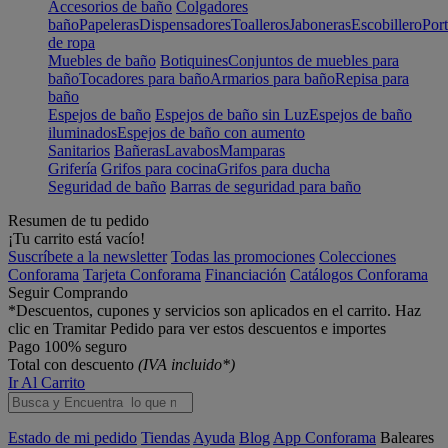
Accesorios de baño
Colgadores
baño
Papeleras
Dispensadores
Toalleros
Jaboneras
Escobillero
Port
de ropa
Muebles de baño
Botiquines
Conjuntos de muebles para
baño
Tocadores para baño
Armarios para baño
Repisa para
baño
Espejos de baño
Espejos de baño sin Luz
Espejos de baño
iluminados
Espejos de baño con aumento
Sanitarios
Bañeras
Lavabos
Mamparas
Grifería
Grifos para cocina
Grifos para ducha
Seguridad de baño
Barras de seguridad para baño
Resumen de tu pedido
¡Tu carrito está vacío!
Suscríbete a la newsletter
Todas las promociones
Colecciones
Conforama
Tarjeta Conforama
Financiación
Catálogos Conforama
Seguir Comprando
*Descuentos, cupones y servicios son aplicados en el carrito. Haz
clic en Tramitar Pedido para ver estos descuentos e importes
Pago 100% seguro
Total con descuento
(IVA incluido*)
Ir Al Carrito
Estado de mi pedido
Tiendas
Ayuda
Blog
App Conforama
Baleares