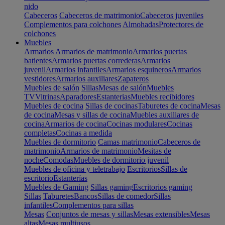
nido
Cabeceros
Cabeceros de matrimonio
Cabeceros juveniles
Complementos para colchones
Almohadas
Protectores de
colchones
Muebles
Armarios
Armarios de matrimonio
Armarios puertas
batientes
Armarios puertas correderas
Armarios
juvenil
Armarios infantiles
Armarios esquineros
Armarios
vestidores
Armarios auxiliares
Zapateros
Muebles de salón
Sillas
Mesas de salón
Muebles
TV
Vitrinas
Aparadores
Estanterias
Muebles recibidores
Muebles de cocina
Sillas de cocinas
Taburetes de cocina
Mesas
de cocina
Mesas y sillas de cocina
Muebles auxiliares de
cocina
Armarios de cocina
Cocinas modulares
Cocinas
completas
Cocinas a medida
Muebles de dormitorio
Camas matrimonio
Cabeceros de
matrimonio
Armarios de matrimonio
Mesitas de
noche
Comodas
Muebles de dormitorio juvenil
Muebles de oficina y teletrabajo
Escritorios
Sillas de
escritorio
Estanterías
Muebles de Gaming
Sillas gaming
Escritorios gaming
Sillas
Taburetes
Bancos
Sillas de comedor
Sillas
infantiles
Complementos para sillas
Mesas
Conjuntos de mesas y sillas
Mesas extensibles
Mesas
altas
Mesas multiusos