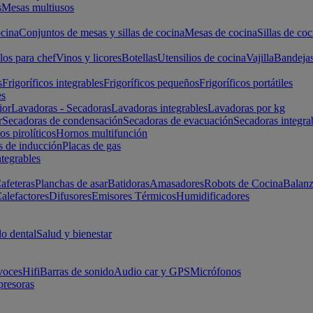
s
Mesas multiusos
cina
Conjuntos de mesas y sillas de cocina
Mesas de cocina
Sillas de coc
los para chef
Vinos y licores
Botellas
Utensilios de cocina
Vajilla
Bandeja
s
Frigoríficos integrables
Frigoríficos pequeños
Frigoríficos portátiles
es
ior
Lavadoras - Secadoras
Lavadoras integrables
Lavadoras por kg
r
Secadoras de condensación
Secadoras de evacuación
Secadoras integra
s pirolíticos
Hornos multifunción
s de inducción
Placas de gas
ntegrables
afeteras
Planchas de asar
Batidoras
Amasadores
Robots de Cocina
Balanz
alefactores
Difusores
Emisores Térmicos
Humidificadores
o dental
Salud y bienestar
voces
Hifi
Barras de sonido
Audio car y GPS
Micrófonos
presoras