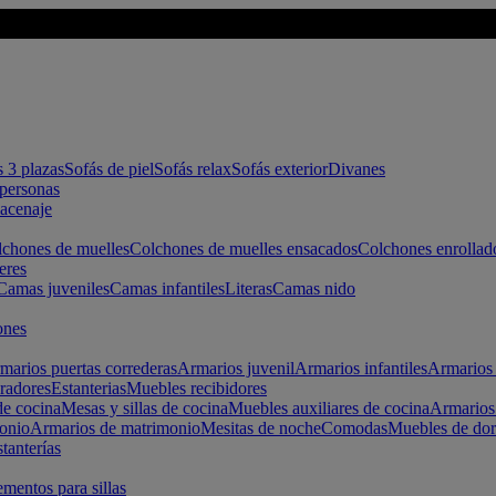
s 3 plazas
Sofás de piel
Sofás relax
Sofás exterior
Divanes
apersonas
macenaje
chones de muelles
Colchones de muelles ensacados
Colchones enrollad
eres
Camas juveniles
Camas infantiles
Literas
Camas nido
ones
marios puertas correderas
Armarios juvenil
Armarios infantiles
Armarios 
radores
Estanterias
Muebles recibidores
e cocina
Mesas y sillas de cocina
Muebles auxiliares de cocina
Armarios
onio
Armarios de matrimonio
Mesitas de noche
Comodas
Muebles de dor
tanterías
entos para sillas