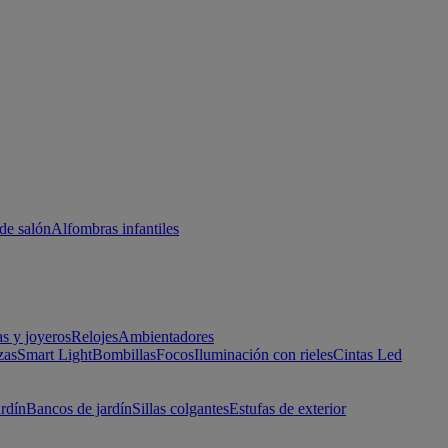
de salón
Alfombras infantiles
as y joyeros
Relojes
Ambientadores
zas
Smart Light
Bombillas
Focos
Iluminación con rieles
Cintas Led
ardín
Bancos de jardín
Sillas colgantes
Estufas de exterior