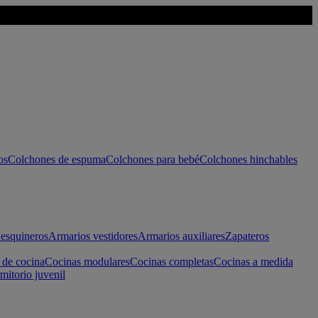
os
Colchones de espuma
Colchones para bebé
Colchones hinchables
esquineros
Armarios vestidores
Armarios auxiliares
Zapateros
 de cocina
Cocinas modulares
Cocinas completas
Cocinas a medida
mitorio juvenil