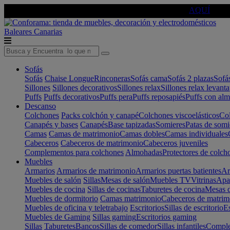
🔵Cambia tu electro con
-10% EXTRA
de descuento ☑️
AQUÍ
Baleares
Canarias
Sofás
Sofás
Chaise Longue
Rinconeras
Sofás cama
Sofás 2 plazas
Sofá
Sillones
Sillones decorativos
Sillones relax
Sillones relax levant
Puffs
Puffs decorativos
Puffs pera
Puffs reposapiés
Puffs con al
Descanso
Colchones
Packs colchón y canapé
Colchones viscoelásticos
Col
Canapés y bases
Canapés
Base tapizadas
Somieres
Patas de somi
Camas
Camas de matrimonio
Camas dobles
Camas individuales
Cabeceros
Cabeceros de matrimonio
Cabeceros juveniles
Complementos para colchones
Almohadas
Protectores de colch
Muebles
Armarios
Armarios de matrimonio
Armarios puertas batientes
Ar
Muebles de salón
Sillas
Mesas de salón
Muebles TV
Vitrinas
Apa
Muebles de cocina
Sillas de cocinas
Taburetes de cocina
Mesas d
Muebles de dormitorio
Camas matrimonio
Cabeceros de matrim
Muebles de oficina y teletrabajo
Escritorios
Sillas de escritorio
Es
Muebles de Gaming
Sillas gaming
Escritorios gaming
Sillas
Taburetes
Bancos
Sillas de comedor
Sillas infantiles
Complem