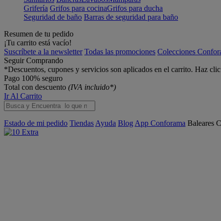
Grifería
Grifos para cocina
Grifos para ducha
Seguridad de baño
Barras de seguridad para baño
Resumen de tu pedido
¡Tu carrito está vacío!
Suscríbete a la newsletter
Todas las promociones
Colecciones Confo
Seguir Comprando
*Descuentos, cupones y servicios son aplicados en el carrito. Haz cli
Pago 100% seguro
Total con descuento
(IVA incluido*)
Ir Al Carrito
Estado de mi pedido
Tiendas
Ayuda
Blog
App Conforama
Baleares
C