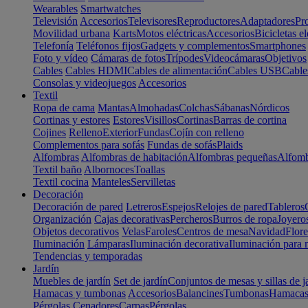
Wearables
Smartwatches
Televisión
Accesorios
Televisores
Reproductores
Adaptadores
Pr
Movilidad urbana
Karts
Motos eléctricas
Accesorios
Bicicletas el
Telefonía
Teléfonos fijos
Gadgets y complementos
Smartphones
Foto y vídeo
Cámaras de fotos
Trípodes
Videocámaras
Objetivos
Cables
Cables HDMI
Cables de alimentación
Cables USB
Cable
Consolas y videojuegos
Accesorios
Textil
Ropa de cama
Mantas
Almohadas
Colchas
Sábanas
Nórdicos
Cortinas y estores
Estores
Visillos
Cortinas
Barras de cortina
Cojines
Relleno
Exterior
Fundas
Cojín con relleno
Complementos para sofás
Fundas de sofás
Plaids
Alfombras
Alfombras de habitación
Alfombras pequeñas
Alfomb
Textil baño
Albornoces
Toallas
Textil cocina
Manteles
Servilletas
Decoración
Decoración de pared
Letreros
Espejos
Relojes de pared
Tableros
Organización
Cajas decorativas
Percheros
Burros de ropa
Joyero
Objetos decorativos
Velas
Faroles
Centros de mesa
Navidad
Flore
Iluminación
Lámparas
Iluminación decorativa
Iluminación para 
Tendencias y temporadas
Jardín
Muebles de jardín
Set de jardín
Conjuntos de mesas y sillas de j
Hamacas y tumbonas
Accesorios
Balancines
Tumbonas
Hamaca
Pérgolas
Cenadores
Carpas
Pérgolas