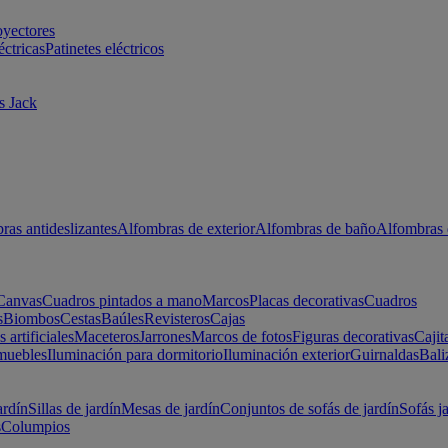
oyectores
éctricas
Patinetes eléctricos
s Jack
ras antideslizantes
Alfombras de exterior
Alfombras de baño
Alfombras 
Canvas
Cuadros pintados a mano
Marcos
Placas decorativas
Cuadros
s
Biombos
Cestas
Baúles
Revisteros
Cajas
s artificiales
Maceteros
Jarrones
Marcos de fotos
Figuras decorativas
Cajit
muebles
Iluminación para dormitorio
Iluminación exterior
Guirnaldas
Bali
ardín
Sillas de jardín
Mesas de jardín
Conjuntos de sofás de jardín
Sofás j
s
Columpios