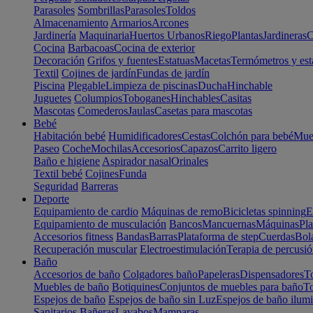
Parasoles
Sombrillas
Parasoles
Toldos
Almacenamiento
Armarios
Arcones
Jardinería
Maquinaria
Huertos Urbanos
Riego
Plantas
Jardineras
C
Cocina
Barbacoas
Cocina de exterior
Decoración
Grifos y fuentes
Estatuas
Macetas
Termómetros y est
Textil
Cojines de jardín
Fundas de jardín
Piscina
Plegable
Limpieza de piscinas
Ducha
Hinchable
Juguetes
Columpios
Toboganes
Hinchables
Casitas
Mascotas
Comederos
Jaulas
Casetas para mascotas
Bebé
Habitación bebé
Humidificadores
Cestas
Colchón para bebé
Mueb
Paseo
Coche
Mochilas
Accesorios
Capazos
Carrito ligero
Baño e higiene
Aspirador nasal
Orinales
Textil bebé
Cojines
Funda
Seguridad
Barreras
Deporte
Equipamiento de cardio
Máquinas de remo
Bicicletas spinning
E
Equipamiento de musculación
Bancos
Mancuernas
Máquinas
Pla
Accesorios fitness
Bandas
Barras
Plataforma de step
Cuerdas
Bola
Recuperación muscular
Electroestimulación
Terapia de percusi
Baño
Accesorios de baño
Colgadores baño
Papeleras
Dispensadores
To
Muebles de baño
Botiquines
Conjuntos de muebles para baño
To
Espejos de baño
Espejos de baño sin Luz
Espejos de baño ilum
Sanitarios
Bañeras
Lavabos
Mamparas