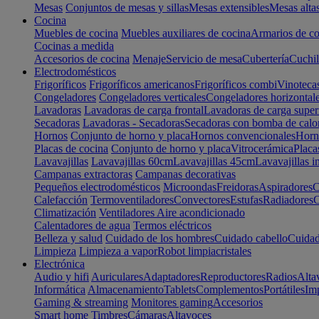
Mesas
Conjuntos de mesas y sillas
Mesas extensibles
Mesas alta
Cocina
Muebles de cocina
Muebles auxiliares de cocina
Armarios de co
Cocinas a medida
Accesorios de cocina
Menaje
Servicio de mesa
Cubertería
Cuchil
Electrodomésticos
Frigoríficos
Frigoríficos americanos
Frigoríficos combi
Vinoteca
Congeladores
Congeladores verticales
Congeladores horizontal
Lavadoras
Lavadoras de carga frontal
Lavadoras de carga super
Secadoras
Lavadoras - Secadoras
Secadoras con bomba de calo
Hornos
Conjunto de horno y placa
Hornos convencionales
Horno
Placas de cocina
Conjunto de horno y placa
Vitrocerámica
Placa
Lavavajillas
Lavavajillas 60cm
Lavavajillas 45cm
Lavavajillas i
Campanas extractoras
Campanas decorativas
Pequeños electrodomésticos
Microondas
Freidoras
Aspiradores
C
Calefacción
Termoventiladores
Convectores
Estufas
Radiadores
C
Climatización
Ventiladores
Aire acondicionado
Calentadores de agua
Termos eléctricos
Belleza y salud
Cuidado de los hombres
Cuidado cabello
Cuidad
Limpieza
Limpieza a vapor
Robot limpiacristales
Electrónica
Audio y hifi
Auriculares
Adaptadores
Reproductores
Radios
Alta
Informática
Almacenamiento
Tablets
Complementos
Portátiles
Im
Gaming & streaming
Monitores gaming
Accesorios
Smart home
Timbres
Cámaras
Altavoces