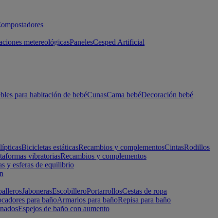
ompostadores
aciones metereológicas
Paneles
Cesped Artificial
les para habitación de bebé
Cunas
Cama bebé
Decoración bebé
lípticas
Bicicletas estáticas
Recambios y complementos
Cintas
Rodillos
taformas vibratorias
Recambios y complementos
s y esferas de equilibrio
ón
alleros
Jaboneras
Escobillero
Portarrollos
Cestas de ropa
cadores para baño
Armarios para baño
Repisa para baño
inados
Espejos de baño con aumento