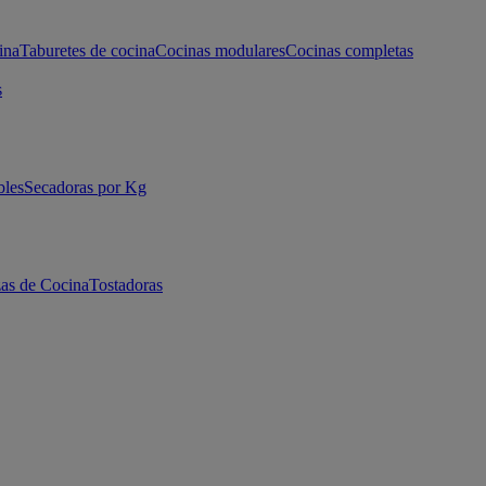
ina
Taburetes de cocina
Cocinas modulares
Cocinas completas
s
bles
Secadoras por Kg
as de Cocina
Tostadoras