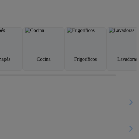
napés
Cocina
Frigoríficos
Lavadoras