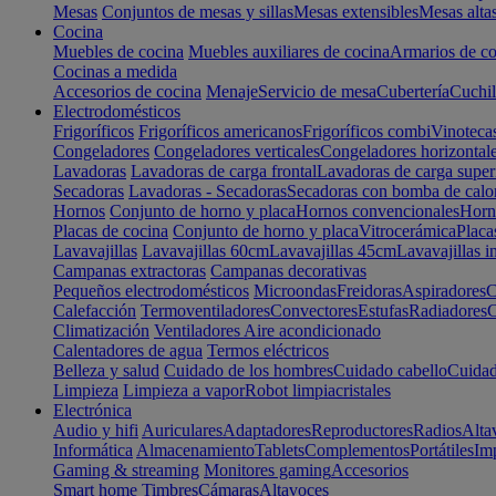
Mesas
Conjuntos de mesas y sillas
Mesas extensibles
Mesas alta
Cocina
Muebles de cocina
Muebles auxiliares de cocina
Armarios de co
Cocinas a medida
Accesorios de cocina
Menaje
Servicio de mesa
Cubertería
Cuchil
Electrodomésticos
Frigoríficos
Frigoríficos americanos
Frigoríficos combi
Vinoteca
Congeladores
Congeladores verticales
Congeladores horizontal
Lavadoras
Lavadoras de carga frontal
Lavadoras de carga super
Secadoras
Lavadoras - Secadoras
Secadoras con bomba de calo
Hornos
Conjunto de horno y placa
Hornos convencionales
Horno
Placas de cocina
Conjunto de horno y placa
Vitrocerámica
Placa
Lavavajillas
Lavavajillas 60cm
Lavavajillas 45cm
Lavavajillas i
Campanas extractoras
Campanas decorativas
Pequeños electrodomésticos
Microondas
Freidoras
Aspiradores
C
Calefacción
Termoventiladores
Convectores
Estufas
Radiadores
C
Climatización
Ventiladores
Aire acondicionado
Calentadores de agua
Termos eléctricos
Belleza y salud
Cuidado de los hombres
Cuidado cabello
Cuidad
Limpieza
Limpieza a vapor
Robot limpiacristales
Electrónica
Audio y hifi
Auriculares
Adaptadores
Reproductores
Radios
Alta
Informática
Almacenamiento
Tablets
Complementos
Portátiles
Im
Gaming & streaming
Monitores gaming
Accesorios
Smart home
Timbres
Cámaras
Altavoces