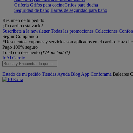
Grifería
Grifos para cocina
Grifos para ducha
Seguridad de baño
Barras de seguridad para baño
Resumen de tu pedido
¡Tu carrito está vacío!
Suscríbete a la newsletter
Todas las promociones
Colecciones Confo
Seguir Comprando
*Descuentos, cupones y servicios son aplicados en el carrito. Haz cli
Pago 100% seguro
Total con descuento
(IVA incluido*)
Ir Al Carrito
Estado de mi pedido
Tiendas
Ayuda
Blog
App Conforama
Baleares
C