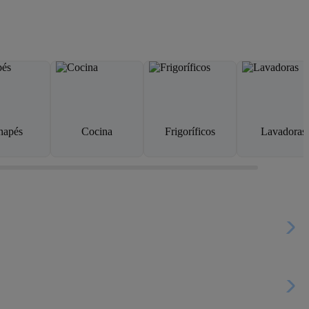
napés
Cocina
Frigoríficos
Lavadoras