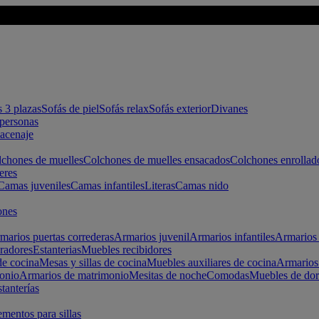
s 3 plazas
Sofás de piel
Sofás relax
Sofás exterior
Divanes
apersonas
macenaje
chones de muelles
Colchones de muelles ensacados
Colchones enrollad
eres
Camas juveniles
Camas infantiles
Literas
Camas nido
ones
marios puertas correderas
Armarios juvenil
Armarios infantiles
Armarios 
radores
Estanterias
Muebles recibidores
e cocina
Mesas y sillas de cocina
Muebles auxiliares de cocina
Armarios
onio
Armarios de matrimonio
Mesitas de noche
Comodas
Muebles de dor
tanterías
entos para sillas