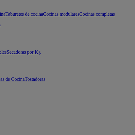
ina
Taburetes de cocina
Cocinas modulares
Cocinas completas
s
bles
Secadoras por Kg
as de Cocina
Tostadoras