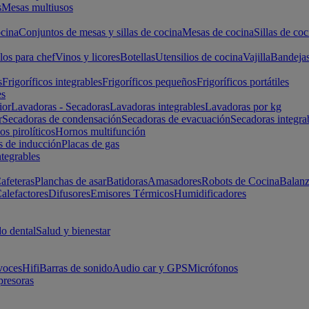
s
Mesas multiusos
cina
Conjuntos de mesas y sillas de cocina
Mesas de cocina
Sillas de coc
los para chef
Vinos y licores
Botellas
Utensilios de cocina
Vajilla
Bandeja
s
Frigoríficos integrables
Frigoríficos pequeños
Frigoríficos portátiles
es
ior
Lavadoras - Secadoras
Lavadoras integrables
Lavadoras por kg
r
Secadoras de condensación
Secadoras de evacuación
Secadoras integra
s pirolíticos
Hornos multifunción
s de inducción
Placas de gas
ntegrables
afeteras
Planchas de asar
Batidoras
Amasadores
Robots de Cocina
Balanz
alefactores
Difusores
Emisores Térmicos
Humidificadores
o dental
Salud y bienestar
voces
Hifi
Barras de sonido
Audio car y GPS
Micrófonos
presoras