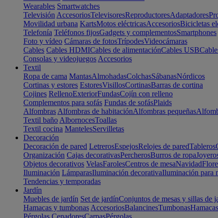
Wearables
Smartwatches
Televisión
Accesorios
Televisores
Reproductores
Adaptadores
Pr
Movilidad urbana
Karts
Motos eléctricas
Accesorios
Bicicletas el
Telefonía
Teléfonos fijos
Gadgets y complementos
Smartphones
Foto y vídeo
Cámaras de fotos
Trípodes
Videocámaras
Cables
Cables HDMI
Cables de alimentación
Cables USB
Cable
Consolas y videojuegos
Accesorios
Textil
Ropa de cama
Mantas
Almohadas
Colchas
Sábanas
Nórdicos
Cortinas y estores
Estores
Visillos
Cortinas
Barras de cortina
Cojines
Relleno
Exterior
Fundas
Cojín con relleno
Complementos para sofás
Fundas de sofás
Plaids
Alfombras
Alfombras de habitación
Alfombras pequeñas
Alfomb
Textil baño
Albornoces
Toallas
Textil cocina
Manteles
Servilletas
Decoración
Decoración de pared
Letreros
Espejos
Relojes de pared
Tableros
Organización
Cajas decorativas
Percheros
Burros de ropa
Joyero
Objetos decorativos
Velas
Faroles
Centros de mesa
Navidad
Flore
Iluminación
Lámparas
Iluminación decorativa
Iluminación para 
Tendencias y temporadas
Jardín
Muebles de jardín
Set de jardín
Conjuntos de mesas y sillas de j
Hamacas y tumbonas
Accesorios
Balancines
Tumbonas
Hamaca
Pérgolas
Cenadores
Carpas
Pérgolas