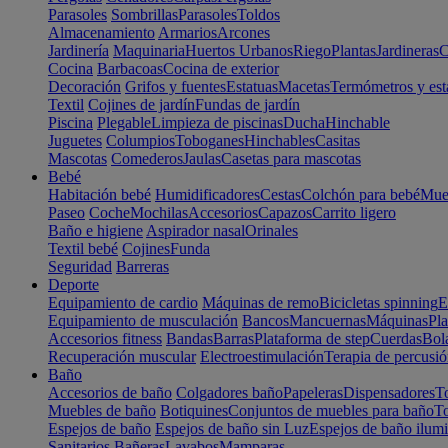
Parasoles
Sombrillas
Parasoles
Toldos
Almacenamiento
Armarios
Arcones
Jardinería
Maquinaria
Huertos Urbanos
Riego
Plantas
Jardineras
C
Cocina
Barbacoas
Cocina de exterior
Decoración
Grifos y fuentes
Estatuas
Macetas
Termómetros y est
Textil
Cojines de jardín
Fundas de jardín
Piscina
Plegable
Limpieza de piscinas
Ducha
Hinchable
Juguetes
Columpios
Toboganes
Hinchables
Casitas
Mascotas
Comederos
Jaulas
Casetas para mascotas
Bebé
Habitación bebé
Humidificadores
Cestas
Colchón para bebé
Mueb
Paseo
Coche
Mochilas
Accesorios
Capazos
Carrito ligero
Baño e higiene
Aspirador nasal
Orinales
Textil bebé
Cojines
Funda
Seguridad
Barreras
Deporte
Equipamiento de cardio
Máquinas de remo
Bicicletas spinning
E
Equipamiento de musculación
Bancos
Mancuernas
Máquinas
Pla
Accesorios fitness
Bandas
Barras
Plataforma de step
Cuerdas
Bola
Recuperación muscular
Electroestimulación
Terapia de percusi
Baño
Accesorios de baño
Colgadores baño
Papeleras
Dispensadores
To
Muebles de baño
Botiquines
Conjuntos de muebles para baño
To
Espejos de baño
Espejos de baño sin Luz
Espejos de baño ilum
Sanitarios
Bañeras
Lavabos
Mamparas