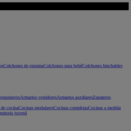
os
Colchones de espuma
Colchones para bebé
Colchones hinchables
esquineros
Armarios vestidores
Armarios auxiliares
Zapateros
 de cocina
Cocinas modulares
Cocinas completas
Cocinas a medida
mitorio juvenil