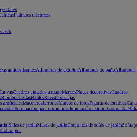
oyectores
éctricas
Patinetes eléctricos
s Jack
ras antideslizantes
Alfombras de exterior
Alfombras de baño
Alfombras 
Canvas
Cuadros pintados a mano
Marcos
Placas decorativas
Cuadros
s
Biombos
Cestas
Baúles
Revisteros
Cajas
s artificiales
Maceteros
Jarrones
Marcos de fotos
Figuras decorativas
Cajit
muebles
Iluminación para dormitorio
Iluminación exterior
Guirnaldas
Bali
ardín
Sillas de jardín
Mesas de jardín
Conjuntos de sofás de jardín
Sofás j
s
Columpios