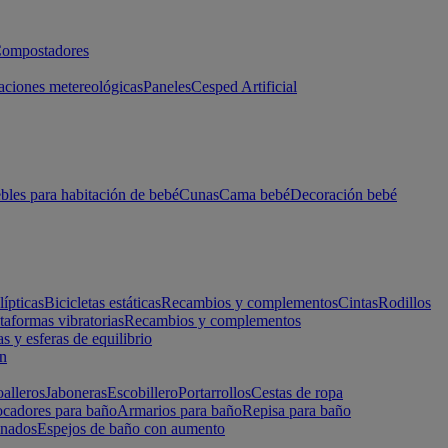
ompostadores
aciones metereológicas
Paneles
Cesped Artificial
les para habitación de bebé
Cunas
Cama bebé
Decoración bebé
lípticas
Bicicletas estáticas
Recambios y complementos
Cintas
Rodillos
taformas vibratorias
Recambios y complementos
s y esferas de equilibrio
ón
alleros
Jaboneras
Escobillero
Portarrollos
Cestas de ropa
cadores para baño
Armarios para baño
Repisa para baño
inados
Espejos de baño con aumento