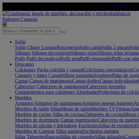
🔵Cambia tu electro con
-10% EXTRA
de descuento ☑️
AQUÍ
Baleares
Canarias
Sofás
Sofás
Chaise Longue
Rinconeras
Sofás cama
Sofás 2 plazas
Sofá
Sillones
Sillones decorativos
Sillones relax
Sillones relax levant
Puffs
Puffs decorativos
Puffs pera
Puffs reposapiés
Puffs con al
Descanso
Colchones
Packs colchón y canapé
Colchones viscoelásticos
Col
Canapés y bases
Canapés
Base tapizadas
Somieres
Patas de somi
Camas
Camas de matrimonio
Camas dobles
Camas individuales
Cabeceros
Cabeceros de matrimonio
Cabeceros juveniles
Complementos para colchones
Almohadas
Protectores de colch
Muebles
Armarios
Armarios de matrimonio
Armarios puertas batientes
Ar
Muebles de salón
Sillas
Mesas de salón
Muebles TV
Vitrinas
Apa
Muebles de cocina
Sillas de cocinas
Taburetes de cocina
Mesas d
Muebles de dormitorio
Camas matrimonio
Cabeceros de matrim
Muebles de oficina y teletrabajo
Escritorios
Sillas de escritorio
Es
Muebles de Gaming
Sillas gaming
Escritorios gaming
Sillas
Taburetes
Bancos
Sillas de comedor
Sillas infantiles
Complem