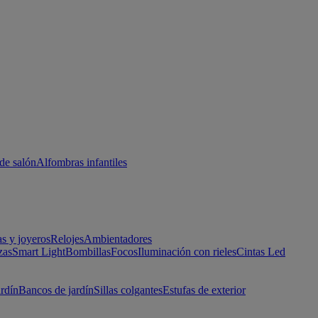
de salón
Alfombras infantiles
as y joyeros
Relojes
Ambientadores
zas
Smart Light
Bombillas
Focos
Iluminación con rieles
Cintas Led
ardín
Bancos de jardín
Sillas colgantes
Estufas de exterior