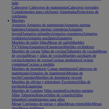
nido
Cabeceros
Cabeceros de matrimonio
Cabeceros juveniles
Complementos para colchones
Almohadas
Protectores de
colchones
Muebles
Armarios
Armarios de matrimonio
Armarios puertas
batientes
Armarios puertas correderas
Armarios
juvenil
Armarios infantiles
Armarios esquineros
Armarios
vestidores
Armarios auxiliares
Zapateros
Muebles de salón
Sillas
Mesas de salón
Muebles
TV
Vitrinas
Aparadores
Estanterias
Muebles recibidores
Muebles de cocina
Sillas de cocinas
Taburetes de cocina
Mesas
de cocina
Mesas y sillas de cocina
Muebles auxiliares de
cocina
Armarios de cocina
Cocinas modulares
Cocinas
completas
Cocinas a medida
Muebles de dormitorio
Camas matrimonio
Cabeceros de
matrimonio
Armarios de matrimonio
Mesitas de
noche
Comodas
Muebles de dormitorio juvenil
Muebles de oficina y teletrabajo
Escritorios
Sillas de
escritorio
Estanterías
Muebles de Gaming
Sillas gaming
Escritorios gaming
Sillas
Taburetes
Bancos
Sillas de comedor
Sillas
infantiles
Complementos para sillas
Mesas
Conjuntos de mesas y sillas
Mesas extensibles
Mesas
altas
Mesas multiusos