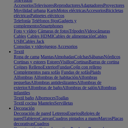
Televisión
Accesorios
Televisores
Reproductores
Adaptadores
Proyectores
Movilidad urbana
Karts
Motos eléctricas
Accesorios
Bicicletas
eléctricas
Patinetes eléctricos
Telefonía
Teléfonos fijos
Gadgets y
complementos
Smartphones
Foto y vídeo
Cámaras de fotos
Trípodes
Videocámaras
Cables
Cables HDMI
Cables de alimentación
Cables
USB
Cables Jack
Consolas y videojuegos
Accesorios
Textil
Ropa de cama
Mantas
Almohadas
Colchas
Sábanas
Nórdicos
Cortinas y estores
Estores
Visillos
Cortinas
Barras de cortina
Cojines
Relleno
Exterior
Fundas
Cojín con relleno
Complementos para sofás
Fundas de sofás
Plaids
Alfombras
Alfombras de habitación
Alfombras
pequeñas
Alfombras antideslizantes
Alfombras de
exterior
Alfombras de baño
Alfombras de salón
Alfombras
infantiles
Textil baño
Albornoces
Toallas
Textil cocina
Manteles
Servilletas
Decoración
Decoración de pared
Letreros
Espejos
Relojes de
pared
Tableros
Canvas
Cuadros pintados a mano
Marcos
Placas
decorativas
Cuadros