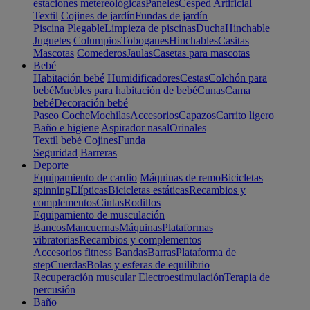
estaciones metereológicas
Paneles
Cesped Artificial
Textil
Cojines de jardín
Fundas de jardín
Piscina
Plegable
Limpieza de piscinas
Ducha
Hinchable
Juguetes
Columpios
Toboganes
Hinchables
Casitas
Mascotas
Comederos
Jaulas
Casetas para mascotas
Bebé
Habitación bebé
Humidificadores
Cestas
Colchón para
bebé
Muebles para habitación de bebé
Cunas
Cama
bebé
Decoración bebé
Paseo
Coche
Mochilas
Accesorios
Capazos
Carrito ligero
Baño e higiene
Aspirador nasal
Orinales
Textil bebé
Cojines
Funda
Seguridad
Barreras
Deporte
Equipamiento de cardio
Máquinas de remo
Bicicletas
spinning
Elípticas
Bicicletas estáticas
Recambios y
complementos
Cintas
Rodillos
Equipamiento de musculación
Bancos
Mancuernas
Máquinas
Plataformas
vibratorias
Recambios y complementos
Accesorios fitness
Bandas
Barras
Plataforma de
step
Cuerdas
Bolas y esferas de equilibrio
Recuperación muscular
Electroestimulación
Terapia de
percusión
Baño