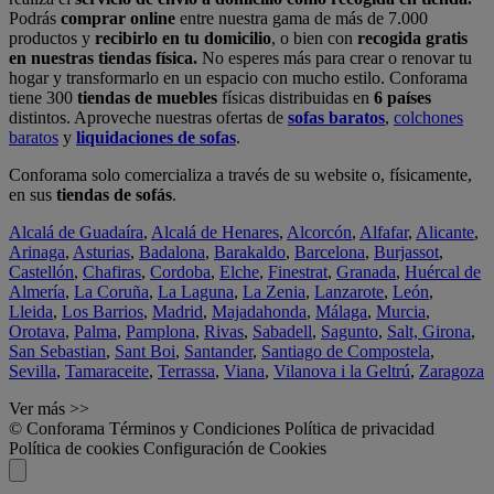
Podrás
comprar online
entre nuestra gama de más de 7.000
productos y
recibirlo en tu domicilio
, o bien con
recogida gratis
en nuestras tiendas física.
No esperes más para crear o renovar tu
hogar y transformarlo en un espacio con mucho estilo. Conforama
tiene 300
tiendas de muebles
físicas distribuidas en
6 países
distintos. Aproveche nuestras ofertas de
sofas baratos
,
colchones
baratos
y
liquidaciones de sofas
.
Conforama solo comercializa a través de su website o, físicamente,
en sus
tiendas de sofás
.
Alcalá de Guadaíra
,
Alcalá de Henares
,
Alcorcón
,
Alfafar
,
Alicante
,
Arinaga
,
Asturias
,
Badalona
,
Barakaldo
,
Barcelona
,
Burjassot
,
Castellón
,
Chafiras
,
Cordoba
,
Elche
,
Finestrat
,
Granada
,
Huércal de
Almería
,
La Coruña
,
La Laguna
,
La Zenia
,
Lanzarote
,
León
,
Lleida
,
Los Barrios
,
Madrid
,
Majadahonda
,
Málaga
,
Murcia
,
Orotava
,
Palma
,
Pamplona
,
Rivas
,
Sabadell
,
Sagunto
,
Salt, Girona
,
San Sebastian
,
Sant Boi
,
Santander
,
Santiago de Compostela
,
Sevilla
,
Tamaraceite
,
Terrassa
,
Viana
,
Vilanova i la Geltrú
,
Zaragoza
Ver más >>
© Conforama
Términos y Condiciones
Política de privacidad
Política de cookies
Configuración de Cookies