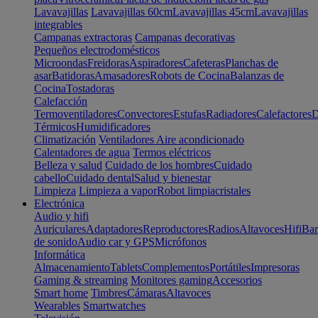
Lavavajillas
Lavavajillas 60cm
Lavavajillas 45cm
Lavavajillas
integrables
Campanas extractoras
Campanas decorativas
Pequeños electrodomésticos
Microondas
Freidoras
Aspiradores
Cafeteras
Planchas de
asar
Batidoras
Amasadores
Robots de Cocina
Balanzas de
Cocina
Tostadoras
Calefacción
Termoventiladores
Convectores
Estufas
Radiadores
Calefactores
D
Térmicos
Humidificadores
Climatización
Ventiladores
Aire acondicionado
Calentadores de agua
Termos eléctricos
Belleza y salud
Cuidado de los hombres
Cuidado
cabello
Cuidado dental
Salud y bienestar
Limpieza
Limpieza a vapor
Robot limpiacristales
Electrónica
Audio y hifi
Auriculares
Adaptadores
Reproductores
Radios
Altavoces
Hifi
Bar
de sonido
Audio car y GPS
Micrófonos
Informática
Almacenamiento
Tablets
Complementos
Portátiles
Impresoras
Gaming & streaming
Monitores gaming
Accesorios
Smart home
Timbres
Cámaras
Altavoces
Wearables
Smartwatches