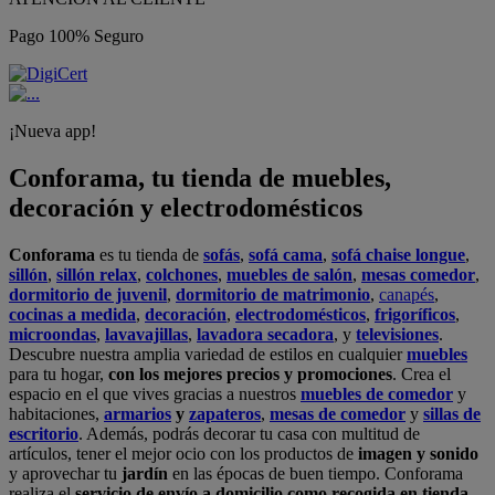
Pago 100% Seguro
¡Nueva app!
Conforama, tu tienda de muebles,
decoración y electrodomésticos
Conforama
es tu tienda de
sofás
,
sofá cama
,
sofá chaise longue
,
sillón
,
sillón relax
,
colchones
,
muebles de salón
,
mesas comedor
,
dormitorio de juvenil
,
dormitorio de matrimonio
,
canapés
,
cocinas a medida
,
decoración
,
electrodomésticos
,
frigoríficos
,
microondas
,
lavavajillas
,
lavadora secadora
, y
televisiones
.
Descubre nuestra amplia variedad de estilos en cualquier
muebles
para tu hogar,
con los mejores precios y promociones
. Crea el
espacio en el que vives gracias a nuestros
muebles de comedor
y
habitaciones,
armarios
y
zapateros
,
mesas de comedor
y
sillas de
escritorio
. Además, podrás decorar tu casa con multitud de
artículos, tener el mejor ocio con los productos de
imagen y sonido
y aprovechar tu
jardín
en las épocas de buen tiempo. Conforama
realiza el
servicio de envío a domicilio como recogida en tienda.