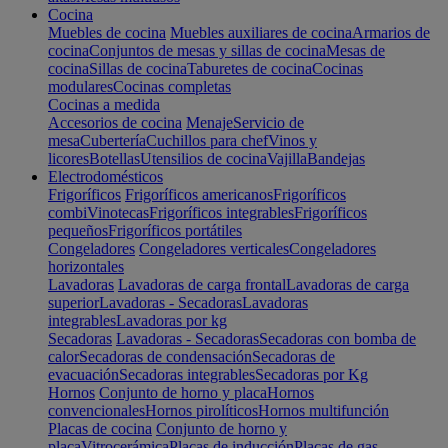
Cocina
Muebles de cocina
Muebles auxiliares de cocina
Armarios de
cocina
Conjuntos de mesas y sillas de cocina
Mesas de
cocina
Sillas de cocina
Taburetes de cocina
Cocinas
modulares
Cocinas completas
Cocinas a medida
Accesorios de cocina
Menaje
Servicio de
mesa
Cubertería
Cuchillos para chef
Vinos y
licores
Botellas
Utensilios de cocina
Vajilla
Bandejas
Electrodomésticos
Frigoríficos
Frigoríficos americanos
Frigoríficos
combi
Vinotecas
Frigoríficos integrables
Frigoríficos
pequeños
Frigoríficos portátiles
Congeladores
Congeladores verticales
Congeladores
horizontales
Lavadoras
Lavadoras de carga frontal
Lavadoras de carga
superior
Lavadoras - Secadoras
Lavadoras
integrables
Lavadoras por kg
Secadoras
Lavadoras - Secadoras
Secadoras con bomba de
calor
Secadoras de condensación
Secadoras de
evacuación
Secadoras integrables
Secadoras por Kg
Hornos
Conjunto de horno y placa
Hornos
convencionales
Hornos pirolíticos
Hornos multifunción
Placas de cocina
Conjunto de horno y
placa
Vitrocerámica
Placas de inducción
Placas de gas