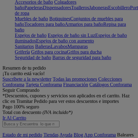
Accesorios de baño
Colgadores
baño
Papeleras
Dispensadores
Toalleros
Jaboneras
Escobillero
Port
de ropa
Muebles de baño
Botiquines
Conjuntos de muebles para
baño
Tocadores para baño
Armarios para baño
Repisa para
baño
Espejos de baño
Espejos de baño sin Luz
Espejos de baño
iluminados
Espejos de baño con aumento
Sanitarios
Bañeras
Lavabos
Mamparas
Grifería
Grifos para cocina
Grifos para ducha
Seguridad de baño
Barras de seguridad para baño
Resumen de tu pedido
¡Tu carrito está vacío!
Suscríbete a la newsletter
Todas las promociones
Colecciones
Conforama
Tarjeta Conforama
Financiación
Catálogos Conforama
Seguir Comprando
*Descuentos, cupones y servicios son aplicados en el carrito. Haz
clic en Tramitar Pedido para ver estos descuentos e importes
Pago 100% seguro
Total con descuento
(IVA incluido*)
Ir Al Carrito
Estado de mi pedido
Tiendas
Ayuda
Blog
App Conforama
Baleares