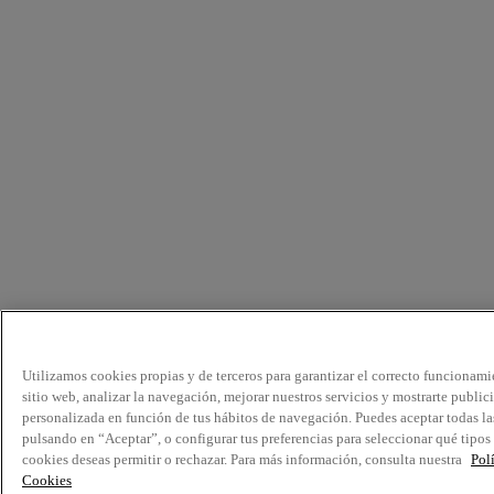
Utilizamos cookies propias y de terceros para garantizar el correcto funcionami
sitio web, analizar la navegación, mejorar nuestros servicios y mostrarte public
personalizada en función de tus hábitos de navegación. Puedes aceptar todas la
pulsando en “Aceptar”, o configurar tus preferencias para seleccionar qué tipos
cookies deseas permitir o rechazar. Para más información, consulta nuestra
Pol
Cookies