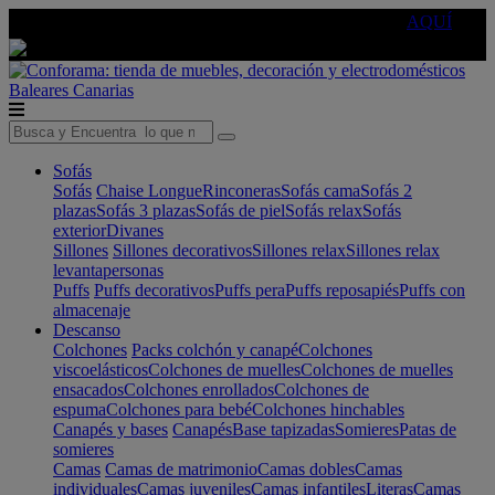
🔵Cambia tu electro con
-10% EXTRA
de descuento ☑️
AQUÍ
Baleares
Canarias
Sofás
Sofás
Chaise Longue
Rinconeras
Sofás cama
Sofás 2
plazas
Sofás 3 plazas
Sofás de piel
Sofás relax
Sofás
exterior
Divanes
Sillones
Sillones decorativos
Sillones relax
Sillones relax
levantapersonas
Puffs
Puffs decorativos
Puffs pera
Puffs reposapiés
Puffs con
almacenaje
Descanso
Colchones
Packs colchón y canapé
Colchones
viscoelásticos
Colchones de muelles
Colchones de muelles
ensacados
Colchones enrollados
Colchones de
espuma
Colchones para bebé
Colchones hinchables
Canapés y bases
Canapés
Base tapizadas
Somieres
Patas de
somieres
Camas
Camas de matrimonio
Camas dobles
Camas
individuales
Camas juveniles
Camas infantiles
Literas
Camas