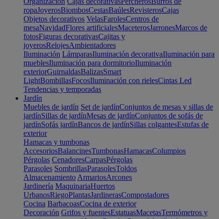
Organización
Cajas decorativas
Percheros
Burros de
ropa
Joyeros
Biombos
Cestas
Baúles
Revisteros
Cajas
Objetos decorativos
Velas
Faroles
Centros de
mesa
Navidad
Flores artificiales
Maceteros
Jarrones
Marcos de
fotos
Figuras decorativas
Cajitas y
joyeros
Relojes
Ambientadores
Iluminación
Lámparas
Iluminación decorativa
Iluminación para
muebles
Iluminación para dormitorio
Iluminación
exterior
Guirnaldas
Balizas
Smart
Light
Bombillas
Focos
Iluminación con rieles
Cintas Led
Tendencias y temporadas
Jardín
Muebles de jardín
Set de jardín
Conjuntos de mesas y sillas de
jardín
Sillas de jardín
Mesas de jardín
Conjuntos de sofás de
jardín
Sofás jardín
Bancos de jardín
Sillas colgantes
Estufas de
exterior
Hamacas y tumbonas
Accesorios
Balancines
Tumbonas
Hamacas
Columpios
Pérgolas
Cenadores
Carpas
Pérgolas
Parasoles
Sombrillas
Parasoles
Toldos
Almacenamiento
Armarios
Arcones
Jardinería
Maquinaria
Huertos
Urbanos
Riego
Plantas
Jardineras
Compostadores
Cocina
Barbacoas
Cocina de exterior
Decoración
Grifos y fuentes
Estatuas
Macetas
Termómetros y