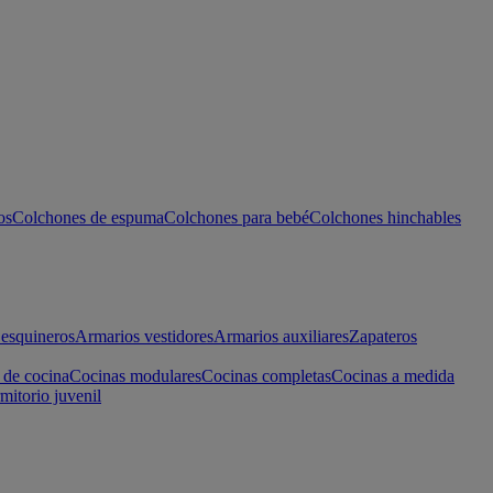
os
Colchones de espuma
Colchones para bebé
Colchones hinchables
esquineros
Armarios vestidores
Armarios auxiliares
Zapateros
 de cocina
Cocinas modulares
Cocinas completas
Cocinas a medida
mitorio juvenil