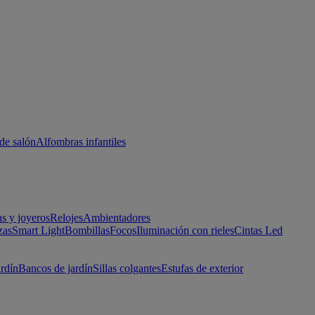
de salón
Alfombras infantiles
as y joyeros
Relojes
Ambientadores
zas
Smart Light
Bombillas
Focos
Iluminación con rieles
Cintas Led
ardín
Bancos de jardín
Sillas colgantes
Estufas de exterior