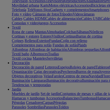
Televisión
Accesorios
Televisores
Reproductores
Adaptadores
Pr
Movilidad urbana
Karts
Motos eléctricas
Accesorios
Bicicletas el
Telefonía
Teléfonos fijos
Gadgets y complementos
Smartphones
Foto y vídeo
Cámaras de fotos
Trípodes
Videocámaras
Cables
Cables HDMI
Cables de alimentación
Cables USB
Cable
Consolas y videojuegos
Accesorios
Textil
Ropa de cama
Mantas
Almohadas
Colchas
Sábanas
Nórdicos
Cortinas y estores
Estores
Visillos
Cortinas
Barras de cortina
Cojines
Relleno
Exterior
Fundas
Cojín con relleno
Complementos para sofás
Fundas de sofás
Plaids
Alfombras
Alfombras de habitación
Alfombras pequeñas
Alfomb
Textil baño
Albornoces
Toallas
Textil cocina
Manteles
Servilletas
Decoración
Decoración de pared
Letreros
Espejos
Relojes de pared
Tableros
Organización
Cajas decorativas
Percheros
Burros de ropa
Joyero
Objetos decorativos
Velas
Faroles
Centros de mesa
Navidad
Flore
Iluminación
Lámparas
Iluminación decorativa
Iluminación para 
Tendencias y temporadas
Jardín
Muebles de jardín
Set de jardín
Conjuntos de mesas y sillas de j
Hamacas y tumbonas
Accesorios
Balancines
Tumbonas
Hamaca
Pérgolas
Cenadores
Carpas
Pérgolas
Parasoles
Sombrillas
Parasoles
Toldos