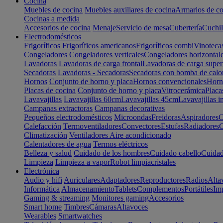
Cocina
Muebles de cocina
Muebles auxiliares de cocina
Armarios de co
Cocinas a medida
Accesorios de cocina
Menaje
Servicio de mesa
Cubertería
Cuchil
Electrodomésticos
Frigoríficos
Frigoríficos americanos
Frigoríficos combi
Vinoteca
Congeladores
Congeladores verticales
Congeladores horizontal
Lavadoras
Lavadoras de carga frontal
Lavadoras de carga super
Secadoras
Lavadoras - Secadoras
Secadoras con bomba de calo
Hornos
Conjunto de horno y placa
Hornos convencionales
Horno
Placas de cocina
Conjunto de horno y placa
Vitrocerámica
Placa
Lavavajillas
Lavavajillas 60cm
Lavavajillas 45cm
Lavavajillas i
Campanas extractoras
Campanas decorativas
Pequeños electrodomésticos
Microondas
Freidoras
Aspiradores
C
Calefacción
Termoventiladores
Convectores
Estufas
Radiadores
C
Climatización
Ventiladores
Aire acondicionado
Calentadores de agua
Termos eléctricos
Belleza y salud
Cuidado de los hombres
Cuidado cabello
Cuidad
Limpieza
Limpieza a vapor
Robot limpiacristales
Electrónica
Audio y hifi
Auriculares
Adaptadores
Reproductores
Radios
Alta
Informática
Almacenamiento
Tablets
Complementos
Portátiles
Im
Gaming & streaming
Monitores gaming
Accesorios
Smart home
Timbres
Cámaras
Altavoces
Wearables
Smartwatches