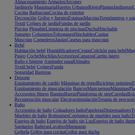
Almacenamiento
Armarios
Arcones
Jardinería
Maquinaria
Huertos Urbanos
Riego
Plantas
Jardineras
C
Cocina
Barbacoas
Cocina de exterior
Decoración
Grifos y fuentes
Estatuas
Macetas
Termómetros y est
Textil
Cojines de jardín
Fundas de jardín
Piscina
Plegable
Limpieza de piscinas
Ducha
Hinchable
Juguetes
Columpios
Toboganes
Hinchables
Casitas
Mascotas
Comederos
Jaulas
Casetas para mascotas
Bebé
Habitación bebé
Humidificadores
Cestas
Colchón para bebé
Mueb
Paseo
Coche
Mochilas
Accesorios
Capazos
Carrito ligero
Baño e higiene
Aspirador nasal
Orinales
Textil bebé
Cojines
Funda
Seguridad
Barreras
Deporte
Equipamiento de cardio
Máquinas de remo
Bicicletas spinning
E
Equipamiento de musculación
Bancos
Mancuernas
Máquinas
Pla
Accesorios fitness
Bandas
Barras
Plataforma de step
Cuerdas
Bola
Recuperación muscular
Electroestimulación
Terapia de percusi
Baño
Accesorios de baño
Colgadores baño
Papeleras
Dispensadores
To
Muebles de baño
Botiquines
Conjuntos de muebles para baño
To
Espejos de baño
Espejos de baño sin Luz
Espejos de baño ilum
Sanitarios
Bañeras
Lavabos
Mamparas
Grifería
Grifos para cocina
Grifos para ducha