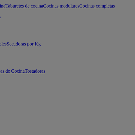
ina
Taburetes de cocina
Cocinas modulares
Cocinas completas
s
bles
Secadoras por Kg
as de Cocina
Tostadoras