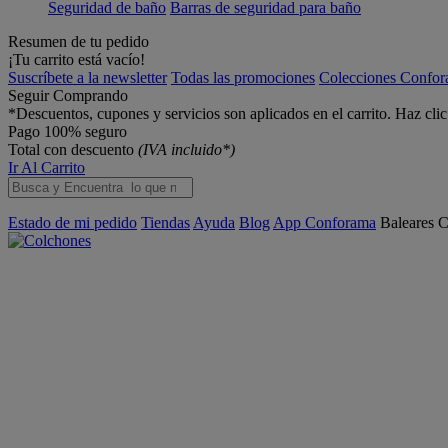
Seguridad de baño
Barras de seguridad para baño
Resumen de tu pedido
¡Tu carrito está vacío!
Suscríbete a la newsletter
Todas las promociones
Colecciones Confo
Seguir Comprando
*Descuentos, cupones y servicios son aplicados en el carrito. Haz cli
Pago 100% seguro
Total con descuento
(IVA incluido*)
Ir Al Carrito
Estado de mi pedido
Tiendas
Ayuda
Blog
App Conforama
Baleares
C