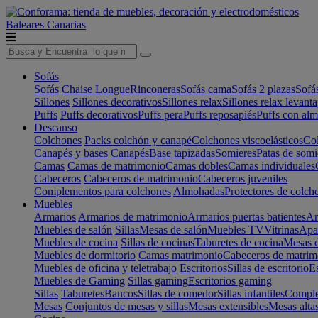
Baleares
Canarias
Sofás
Sofás
Chaise Longue
Rinconeras
Sofás cama
Sofás 2 plazas
Sofá
Sillones
Sillones decorativos
Sillones relax
Sillones relax levant
Puffs
Puffs decorativos
Puffs pera
Puffs reposapiés
Puffs con al
Descanso
Colchones
Packs colchón y canapé
Colchones viscoelásticos
Col
Canapés y bases
Canapés
Base tapizadas
Somieres
Patas de somi
Camas
Camas de matrimonio
Camas dobles
Camas individuales
Cabeceros
Cabeceros de matrimonio
Cabeceros juveniles
Complementos para colchones
Almohadas
Protectores de colch
Muebles
Armarios
Armarios de matrimonio
Armarios puertas batientes
Ar
Muebles de salón
Sillas
Mesas de salón
Muebles TV
Vitrinas
Apa
Muebles de cocina
Sillas de cocinas
Taburetes de cocina
Mesas d
Muebles de dormitorio
Camas matrimonio
Cabeceros de matrim
Muebles de oficina y teletrabajo
Escritorios
Sillas de escritorio
Es
Muebles de Gaming
Sillas gaming
Escritorios gaming
Sillas
Taburetes
Bancos
Sillas de comedor
Sillas infantiles
Complem
Mesas
Conjuntos de mesas y sillas
Mesas extensibles
Mesas alta