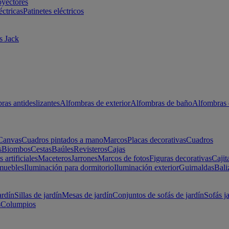
oyectores
éctricas
Patinetes eléctricos
s Jack
ras antideslizantes
Alfombras de exterior
Alfombras de baño
Alfombras 
Canvas
Cuadros pintados a mano
Marcos
Placas decorativas
Cuadros
s
Biombos
Cestas
Baúles
Revisteros
Cajas
s artificiales
Maceteros
Jarrones
Marcos de fotos
Figuras decorativas
Cajit
muebles
Iluminación para dormitorio
Iluminación exterior
Guirnaldas
Bali
ardín
Sillas de jardín
Mesas de jardín
Conjuntos de sofás de jardín
Sofás j
s
Columpios