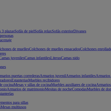
s 3 plazas
Sofás de piel
Sofás relax
Sofás exterior
Divanes
apersonas
macenaje
chones de muelles
Colchones de muelles ensacados
Colchones enrollad
eres
Camas juveniles
Camas infantiles
Literas
Camas nido
ones
marios puertas correderas
Armarios juvenil
Armarios infantiles
Armarios 
radores
Estanterias
Muebles recibidores
e cocina
Mesas y sillas de cocina
Muebles auxiliares de cocina
Armarios
onio
Armarios de matrimonio
Mesitas de noche
Comodas
Muebles de dor
tanterías
entos para sillas
s
Mesas multiusos