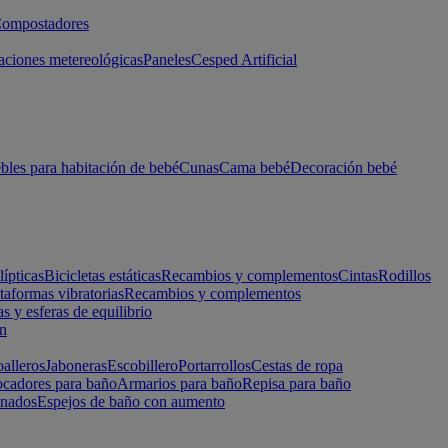
ompostadores
aciones metereológicas
Paneles
Cesped Artificial
les para habitación de bebé
Cunas
Cama bebé
Decoración bebé
lípticas
Bicicletas estáticas
Recambios y complementos
Cintas
Rodillos
taformas vibratorias
Recambios y complementos
s y esferas de equilibrio
ón
alleros
Jaboneras
Escobillero
Portarrollos
Cestas de ropa
cadores para baño
Armarios para baño
Repisa para baño
inados
Espejos de baño con aumento