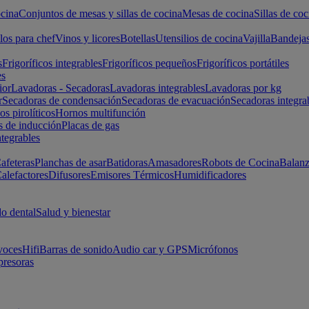
cina
Conjuntos de mesas y sillas de cocina
Mesas de cocina
Sillas de coc
los para chef
Vinos y licores
Botellas
Utensilios de cocina
Vajilla
Bandeja
s
Frigoríficos integrables
Frigoríficos pequeños
Frigoríficos portátiles
es
ior
Lavadoras - Secadoras
Lavadoras integrables
Lavadoras por kg
r
Secadoras de condensación
Secadoras de evacuación
Secadoras integra
s pirolíticos
Hornos multifunción
s de inducción
Placas de gas
ntegrables
afeteras
Planchas de asar
Batidoras
Amasadores
Robots de Cocina
Balanz
alefactores
Difusores
Emisores Térmicos
Humidificadores
o dental
Salud y bienestar
voces
Hifi
Barras de sonido
Audio car y GPS
Micrófonos
presoras