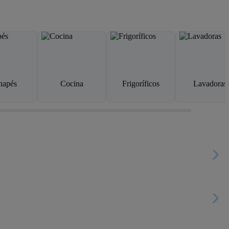
napés
Cocina
Frigoríficos
Lavadoras