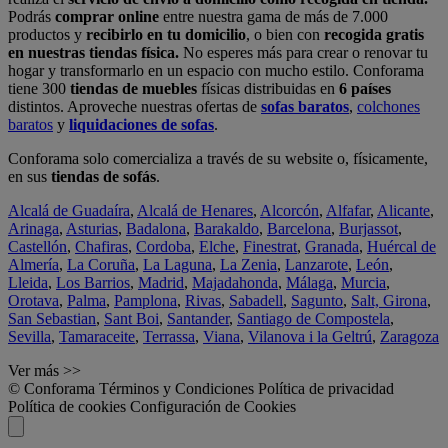
Podrás
comprar online
entre nuestra gama de más de 7.000
productos y
recibirlo en tu domicilio
, o bien con
recogida gratis
en nuestras tiendas física.
No esperes más para crear o renovar tu
hogar y transformarlo en un espacio con mucho estilo. Conforama
tiene 300
tiendas de muebles
físicas distribuidas en
6 países
distintos. Aproveche nuestras ofertas de
sofas baratos
,
colchones
baratos
y
liquidaciones de sofas
.
Conforama solo comercializa a través de su website o, físicamente,
en sus
tiendas de sofás
.
Alcalá de Guadaíra
,
Alcalá de Henares
,
Alcorcón
,
Alfafar
,
Alicante
,
Arinaga
,
Asturias
,
Badalona
,
Barakaldo
,
Barcelona
,
Burjassot
,
Castellón
,
Chafiras
,
Cordoba
,
Elche
,
Finestrat
,
Granada
,
Huércal de
Almería
,
La Coruña
,
La Laguna
,
La Zenia
,
Lanzarote
,
León
,
Lleida
,
Los Barrios
,
Madrid
,
Majadahonda
,
Málaga
,
Murcia
,
Orotava
,
Palma
,
Pamplona
,
Rivas
,
Sabadell
,
Sagunto
,
Salt, Girona
,
San Sebastian
,
Sant Boi
,
Santander
,
Santiago de Compostela
,
Sevilla
,
Tamaraceite
,
Terrassa
,
Viana
,
Vilanova i la Geltrú
,
Zaragoza
Ver más >>
© Conforama
Términos y Condiciones
Política de privacidad
Política de cookies
Configuración de Cookies