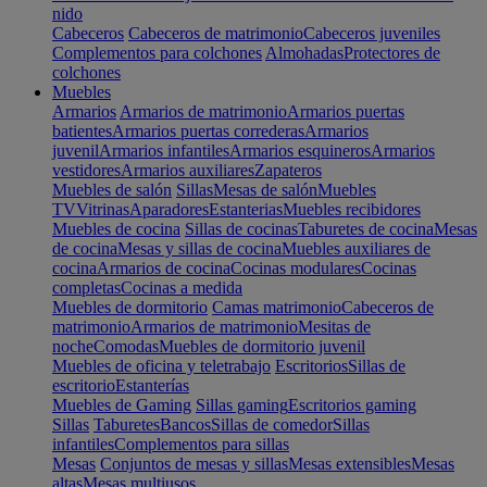
nido
Cabeceros
Cabeceros de matrimonio
Cabeceros juveniles
Complementos para colchones
Almohadas
Protectores de
colchones
Muebles
Armarios
Armarios de matrimonio
Armarios puertas
batientes
Armarios puertas correderas
Armarios
juvenil
Armarios infantiles
Armarios esquineros
Armarios
vestidores
Armarios auxiliares
Zapateros
Muebles de salón
Sillas
Mesas de salón
Muebles
TV
Vitrinas
Aparadores
Estanterias
Muebles recibidores
Muebles de cocina
Sillas de cocinas
Taburetes de cocina
Mesas
de cocina
Mesas y sillas de cocina
Muebles auxiliares de
cocina
Armarios de cocina
Cocinas modulares
Cocinas
completas
Cocinas a medida
Muebles de dormitorio
Camas matrimonio
Cabeceros de
matrimonio
Armarios de matrimonio
Mesitas de
noche
Comodas
Muebles de dormitorio juvenil
Muebles de oficina y teletrabajo
Escritorios
Sillas de
escritorio
Estanterías
Muebles de Gaming
Sillas gaming
Escritorios gaming
Sillas
Taburetes
Bancos
Sillas de comedor
Sillas
infantiles
Complementos para sillas
Mesas
Conjuntos de mesas y sillas
Mesas extensibles
Mesas
altas
Mesas multiusos