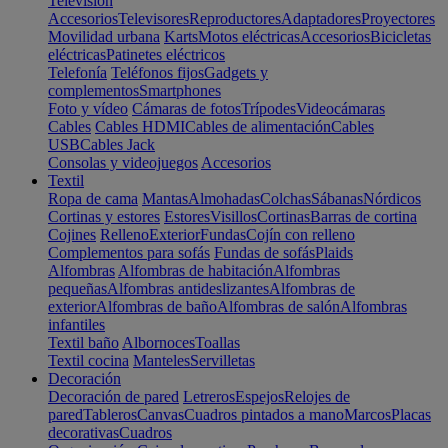
Televisión
Accesorios
Televisores
Reproductores
Adaptadores
Proyectores
Movilidad urbana
Karts
Motos eléctricas
Accesorios
Bicicletas
eléctricas
Patinetes eléctricos
Telefonía
Teléfonos fijos
Gadgets y
complementos
Smartphones
Foto y vídeo
Cámaras de fotos
Trípodes
Videocámaras
Cables
Cables HDMI
Cables de alimentación
Cables
USB
Cables Jack
Consolas y videojuegos
Accesorios
Textil
Ropa de cama
Mantas
Almohadas
Colchas
Sábanas
Nórdicos
Cortinas y estores
Estores
Visillos
Cortinas
Barras de cortina
Cojines
Relleno
Exterior
Fundas
Cojín con relleno
Complementos para sofás
Fundas de sofás
Plaids
Alfombras
Alfombras de habitación
Alfombras
pequeñas
Alfombras antideslizantes
Alfombras de
exterior
Alfombras de baño
Alfombras de salón
Alfombras
infantiles
Textil baño
Albornoces
Toallas
Textil cocina
Manteles
Servilletas
Decoración
Decoración de pared
Letreros
Espejos
Relojes de
pared
Tableros
Canvas
Cuadros pintados a mano
Marcos
Placas
decorativas
Cuadros