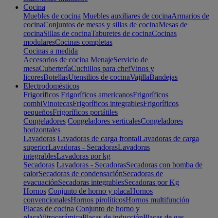
Cocina
Muebles de cocina
Muebles auxiliares de cocina
Armarios de
cocina
Conjuntos de mesas y sillas de cocina
Mesas de
cocina
Sillas de cocina
Taburetes de cocina
Cocinas
modulares
Cocinas completas
Cocinas a medida
Accesorios de cocina
Menaje
Servicio de
mesa
Cubertería
Cuchillos para chef
Vinos y
licores
Botellas
Utensilios de cocina
Vajilla
Bandejas
Electrodomésticos
Frigoríficos
Frigoríficos americanos
Frigoríficos
combi
Vinotecas
Frigoríficos integrables
Frigoríficos
pequeños
Frigoríficos portátiles
Congeladores
Congeladores verticales
Congeladores
horizontales
Lavadoras
Lavadoras de carga frontal
Lavadoras de carga
superior
Lavadoras - Secadoras
Lavadoras
integrables
Lavadoras por kg
Secadoras
Lavadoras - Secadoras
Secadoras con bomba de
calor
Secadoras de condensación
Secadoras de
evacuación
Secadoras integrables
Secadoras por Kg
Hornos
Conjunto de horno y placa
Hornos
convencionales
Hornos pirolíticos
Hornos multifunción
Placas de cocina
Conjunto de horno y
placa
Vitrocerámica
Placas de inducción
Placas de gas