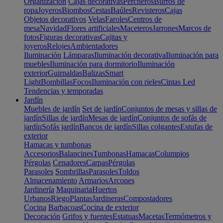
Organización
Cajas decorativas
Percheros
Burros de
ropa
Joyeros
Biombos
Cestas
Baúles
Revisteros
Cajas
Objetos decorativos
Velas
Faroles
Centros de
mesa
Navidad
Flores artificiales
Maceteros
Jarrones
Marcos de
fotos
Figuras decorativas
Cajitas y
joyeros
Relojes
Ambientadores
Iluminación
Lámparas
Iluminación decorativa
Iluminación para
muebles
Iluminación para dormitorio
Iluminación
exterior
Guirnaldas
Balizas
Smart
Light
Bombillas
Focos
Iluminación con rieles
Cintas Led
Tendencias y temporadas
Jardín
Muebles de jardín
Set de jardín
Conjuntos de mesas y sillas de
jardín
Sillas de jardín
Mesas de jardín
Conjuntos de sofás de
jardín
Sofás jardín
Bancos de jardín
Sillas colgantes
Estufas de
exterior
Hamacas y tumbonas
Accesorios
Balancines
Tumbonas
Hamacas
Columpios
Pérgolas
Cenadores
Carpas
Pérgolas
Parasoles
Sombrillas
Parasoles
Toldos
Almacenamiento
Armarios
Arcones
Jardinería
Maquinaria
Huertos
Urbanos
Riego
Plantas
Jardineras
Compostadores
Cocina
Barbacoas
Cocina de exterior
Decoración
Grifos y fuentes
Estatuas
Macetas
Termómetros y