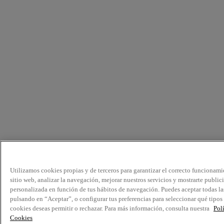
Utilizamos cookies propias y de terceros para garantizar el correcto funcionami
sitio web, analizar la navegación, mejorar nuestros servicios y mostrarte public
personalizada en función de tus hábitos de navegación. Puedes aceptar todas la
pulsando en “Aceptar”, o configurar tus preferencias para seleccionar qué tipos
cookies deseas permitir o rechazar. Para más información, consulta nuestra
Pol
Cookies