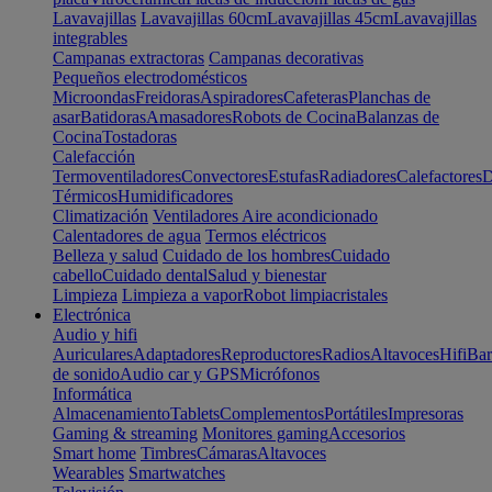
Lavavajillas
Lavavajillas 60cm
Lavavajillas 45cm
Lavavajillas
integrables
Campanas extractoras
Campanas decorativas
Pequeños electrodomésticos
Microondas
Freidoras
Aspiradores
Cafeteras
Planchas de
asar
Batidoras
Amasadores
Robots de Cocina
Balanzas de
Cocina
Tostadoras
Calefacción
Termoventiladores
Convectores
Estufas
Radiadores
Calefactores
D
Térmicos
Humidificadores
Climatización
Ventiladores
Aire acondicionado
Calentadores de agua
Termos eléctricos
Belleza y salud
Cuidado de los hombres
Cuidado
cabello
Cuidado dental
Salud y bienestar
Limpieza
Limpieza a vapor
Robot limpiacristales
Electrónica
Audio y hifi
Auriculares
Adaptadores
Reproductores
Radios
Altavoces
Hifi
Bar
de sonido
Audio car y GPS
Micrófonos
Informática
Almacenamiento
Tablets
Complementos
Portátiles
Impresoras
Gaming & streaming
Monitores gaming
Accesorios
Smart home
Timbres
Cámaras
Altavoces
Wearables
Smartwatches