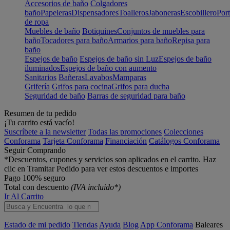
Accesorios de baño
Colgadores
baño
Papeleras
Dispensadores
Toalleros
Jaboneras
Escobillero
Port
de ropa
Muebles de baño
Botiquines
Conjuntos de muebles para
baño
Tocadores para baño
Armarios para baño
Repisa para
baño
Espejos de baño
Espejos de baño sin Luz
Espejos de baño
iluminados
Espejos de baño con aumento
Sanitarios
Bañeras
Lavabos
Mamparas
Grifería
Grifos para cocina
Grifos para ducha
Seguridad de baño
Barras de seguridad para baño
Resumen de tu pedido
¡Tu carrito está vacío!
Suscríbete a la newsletter
Todas las promociones
Colecciones
Conforama
Tarjeta Conforama
Financiación
Catálogos Conforama
Seguir Comprando
*Descuentos, cupones y servicios son aplicados en el carrito. Haz
clic en Tramitar Pedido para ver estos descuentos e importes
Pago 100% seguro
Total con descuento
(IVA incluido*)
Ir Al Carrito
Estado de mi pedido
Tiendas
Ayuda
Blog
App Conforama
Baleares