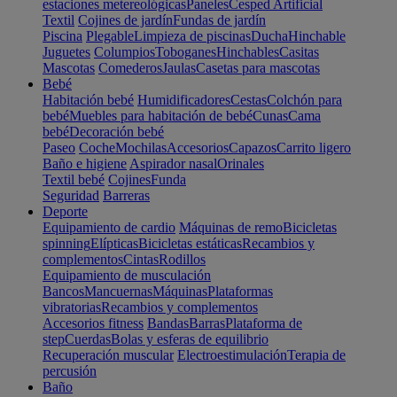
estaciones metereológicas
Paneles
Cesped Artificial
Textil
Cojines de jardín
Fundas de jardín
Piscina
Plegable
Limpieza de piscinas
Ducha
Hinchable
Juguetes
Columpios
Toboganes
Hinchables
Casitas
Mascotas
Comederos
Jaulas
Casetas para mascotas
Bebé
Habitación bebé
Humidificadores
Cestas
Colchón para
bebé
Muebles para habitación de bebé
Cunas
Cama
bebé
Decoración bebé
Paseo
Coche
Mochilas
Accesorios
Capazos
Carrito ligero
Baño e higiene
Aspirador nasal
Orinales
Textil bebé
Cojines
Funda
Seguridad
Barreras
Deporte
Equipamiento de cardio
Máquinas de remo
Bicicletas
spinning
Elípticas
Bicicletas estáticas
Recambios y
complementos
Cintas
Rodillos
Equipamiento de musculación
Bancos
Mancuernas
Máquinas
Plataformas
vibratorias
Recambios y complementos
Accesorios fitness
Bandas
Barras
Plataforma de
step
Cuerdas
Bolas y esferas de equilibrio
Recuperación muscular
Electroestimulación
Terapia de
percusión
Baño