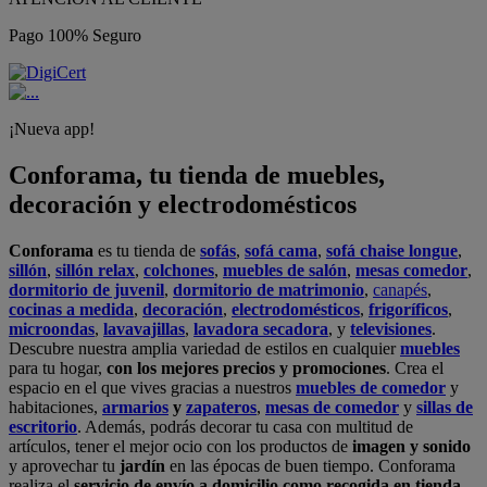
Pago 100% Seguro
¡Nueva app!
Conforama, tu tienda de muebles,
decoración y electrodomésticos
Conforama
es tu tienda de
sofás
,
sofá cama
,
sofá chaise longue
,
sillón
,
sillón relax
,
colchones
,
muebles de salón
,
mesas comedor
,
dormitorio de juvenil
,
dormitorio de matrimonio
,
canapés
,
cocinas a medida
,
decoración
,
electrodomésticos
,
frigoríficos
,
microondas
,
lavavajillas
,
lavadora secadora
, y
televisiones
.
Descubre nuestra amplia variedad de estilos en cualquier
muebles
para tu hogar,
con los mejores precios y promociones
. Crea el
espacio en el que vives gracias a nuestros
muebles de comedor
y
habitaciones,
armarios
y
zapateros
,
mesas de comedor
y
sillas de
escritorio
. Además, podrás decorar tu casa con multitud de
artículos, tener el mejor ocio con los productos de
imagen y sonido
y aprovechar tu
jardín
en las épocas de buen tiempo. Conforama
realiza el
servicio de envío a domicilio como recogida en tienda.