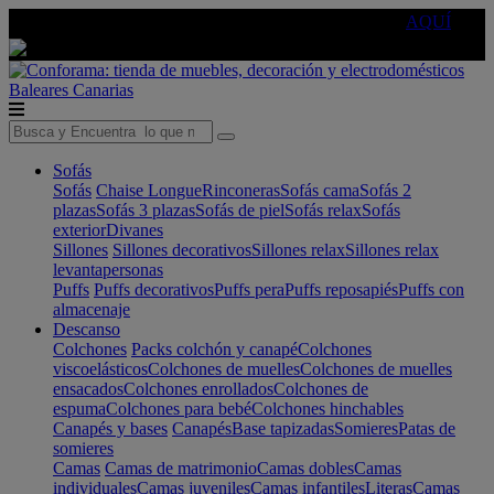
🔵Cambia tu electro con
-10% EXTRA
de descuento ☑️
AQUÍ
Baleares
Canarias
Sofás
Sofás
Chaise Longue
Rinconeras
Sofás cama
Sofás 2
plazas
Sofás 3 plazas
Sofás de piel
Sofás relax
Sofás
exterior
Divanes
Sillones
Sillones decorativos
Sillones relax
Sillones relax
levantapersonas
Puffs
Puffs decorativos
Puffs pera
Puffs reposapiés
Puffs con
almacenaje
Descanso
Colchones
Packs colchón y canapé
Colchones
viscoelásticos
Colchones de muelles
Colchones de muelles
ensacados
Colchones enrollados
Colchones de
espuma
Colchones para bebé
Colchones hinchables
Canapés y bases
Canapés
Base tapizadas
Somieres
Patas de
somieres
Camas
Camas de matrimonio
Camas dobles
Camas
individuales
Camas juveniles
Camas infantiles
Literas
Camas