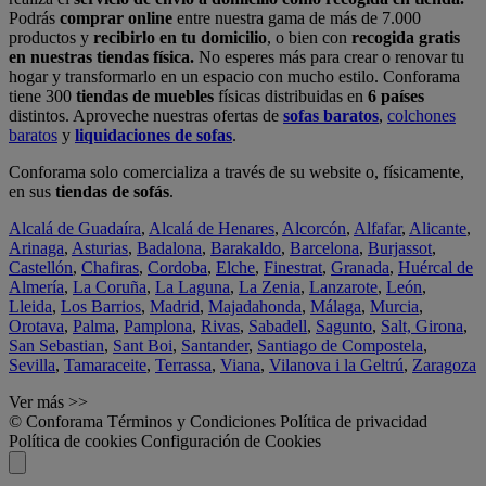
Podrás
comprar online
entre nuestra gama de más de 7.000
productos y
recibirlo en tu domicilio
, o bien con
recogida gratis
en nuestras tiendas física.
No esperes más para crear o renovar tu
hogar y transformarlo en un espacio con mucho estilo. Conforama
tiene 300
tiendas de muebles
físicas distribuidas en
6 países
distintos. Aproveche nuestras ofertas de
sofas baratos
,
colchones
baratos
y
liquidaciones de sofas
.
Conforama solo comercializa a través de su website o, físicamente,
en sus
tiendas de sofás
.
Alcalá de Guadaíra
,
Alcalá de Henares
,
Alcorcón
,
Alfafar
,
Alicante
,
Arinaga
,
Asturias
,
Badalona
,
Barakaldo
,
Barcelona
,
Burjassot
,
Castellón
,
Chafiras
,
Cordoba
,
Elche
,
Finestrat
,
Granada
,
Huércal de
Almería
,
La Coruña
,
La Laguna
,
La Zenia
,
Lanzarote
,
León
,
Lleida
,
Los Barrios
,
Madrid
,
Majadahonda
,
Málaga
,
Murcia
,
Orotava
,
Palma
,
Pamplona
,
Rivas
,
Sabadell
,
Sagunto
,
Salt, Girona
,
San Sebastian
,
Sant Boi
,
Santander
,
Santiago de Compostela
,
Sevilla
,
Tamaraceite
,
Terrassa
,
Viana
,
Vilanova i la Geltrú
,
Zaragoza
Ver más >>
© Conforama
Términos y Condiciones
Política de privacidad
Política de cookies
Configuración de Cookies