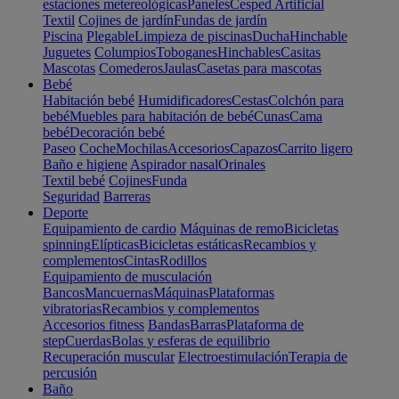
estaciones metereológicas
Paneles
Cesped Artificial
Textil
Cojines de jardín
Fundas de jardín
Piscina
Plegable
Limpieza de piscinas
Ducha
Hinchable
Juguetes
Columpios
Toboganes
Hinchables
Casitas
Mascotas
Comederos
Jaulas
Casetas para mascotas
Bebé
Habitación bebé
Humidificadores
Cestas
Colchón para
bebé
Muebles para habitación de bebé
Cunas
Cama
bebé
Decoración bebé
Paseo
Coche
Mochilas
Accesorios
Capazos
Carrito ligero
Baño e higiene
Aspirador nasal
Orinales
Textil bebé
Cojines
Funda
Seguridad
Barreras
Deporte
Equipamiento de cardio
Máquinas de remo
Bicicletas
spinning
Elípticas
Bicicletas estáticas
Recambios y
complementos
Cintas
Rodillos
Equipamiento de musculación
Bancos
Mancuernas
Máquinas
Plataformas
vibratorias
Recambios y complementos
Accesorios fitness
Bandas
Barras
Plataforma de
step
Cuerdas
Bolas y esferas de equilibrio
Recuperación muscular
Electroestimulación
Terapia de
percusión
Baño