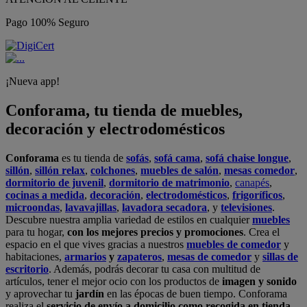
Pago 100% Seguro
¡Nueva app!
Conforama, tu tienda de muebles,
decoración y electrodomésticos
Conforama
es tu tienda de
sofás
,
sofá cama
,
sofá chaise longue
,
sillón
,
sillón relax
,
colchones
,
muebles de salón
,
mesas comedor
,
dormitorio de juvenil
,
dormitorio de matrimonio
,
canapés
,
cocinas a medida
,
decoración
,
electrodomésticos
,
frigoríficos
,
microondas
,
lavavajillas
,
lavadora secadora
, y
televisiones
.
Descubre nuestra amplia variedad de estilos en cualquier
muebles
para tu hogar,
con los mejores precios y promociones
. Crea el
espacio en el que vives gracias a nuestros
muebles de comedor
y
habitaciones,
armarios
y
zapateros
,
mesas de comedor
y
sillas de
escritorio
. Además, podrás decorar tu casa con multitud de
artículos, tener el mejor ocio con los productos de
imagen y sonido
y aprovechar tu
jardín
en las épocas de buen tiempo. Conforama
realiza el
servicio de envío a domicilio como recogida en tienda.