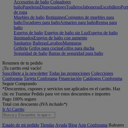
Accesorios de baño
Colgadores
baño
Papeleras
Dispensadores
Toalleros
Jaboneras
Escobillero
Port
de ropa
Muebles de baño
Botiquines
Conjuntos de muebles para
baño
Tocadores para baño
Armarios para baño
Repisa para
baño
Espejos de baño
Espejos de baño sin Luz
Espejos de baño
iluminados
Espejos de baño con aumento
Sanitarios
Bañeras
Lavabos
Mamparas
Grifería
Grifos para cocina
Grifos para ducha
Seguridad de baño
Barras de seguridad para baño
Resumen de tu pedido
¡Tu carrito está vacío!
Suscríbete a la newsletter
Todas las promociones
Colecciones
Conforama
Tarjeta Conforama
Financiación
Catálogos Conforama
Seguir Comprando
*Descuentos, cupones y servicios son aplicados en el carrito. Haz
clic en Tramitar Pedido para ver estos descuentos e importes
Pago 100% seguro
Total con descuento
(IVA incluido*)
Ir Al Carrito
Estado de mi pedido
Tiendas
Ayuda
Blog
App Conforama
Baleares