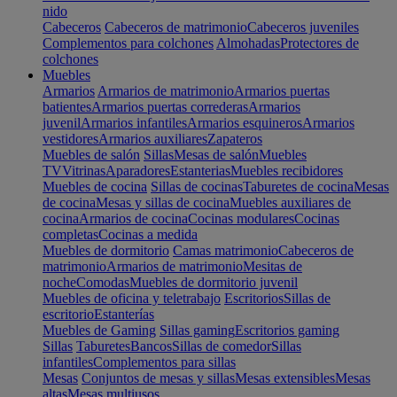
nido
Cabeceros
Cabeceros de matrimonio
Cabeceros juveniles
Complementos para colchones
Almohadas
Protectores de
colchones
Muebles
Armarios
Armarios de matrimonio
Armarios puertas
batientes
Armarios puertas correderas
Armarios
juvenil
Armarios infantiles
Armarios esquineros
Armarios
vestidores
Armarios auxiliares
Zapateros
Muebles de salón
Sillas
Mesas de salón
Muebles
TV
Vitrinas
Aparadores
Estanterias
Muebles recibidores
Muebles de cocina
Sillas de cocinas
Taburetes de cocina
Mesas
de cocina
Mesas y sillas de cocina
Muebles auxiliares de
cocina
Armarios de cocina
Cocinas modulares
Cocinas
completas
Cocinas a medida
Muebles de dormitorio
Camas matrimonio
Cabeceros de
matrimonio
Armarios de matrimonio
Mesitas de
noche
Comodas
Muebles de dormitorio juvenil
Muebles de oficina y teletrabajo
Escritorios
Sillas de
escritorio
Estanterías
Muebles de Gaming
Sillas gaming
Escritorios gaming
Sillas
Taburetes
Bancos
Sillas de comedor
Sillas
infantiles
Complementos para sillas
Mesas
Conjuntos de mesas y sillas
Mesas extensibles
Mesas
altas
Mesas multiusos