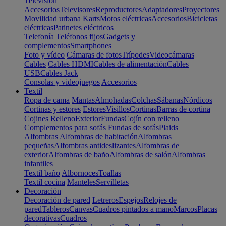
Televisión
Accesorios
Televisores
Reproductores
Adaptadores
Proyectores
Movilidad urbana
Karts
Motos eléctricas
Accesorios
Bicicletas
eléctricas
Patinetes eléctricos
Telefonía
Teléfonos fijos
Gadgets y
complementos
Smartphones
Foto y vídeo
Cámaras de fotos
Trípodes
Videocámaras
Cables
Cables HDMI
Cables de alimentación
Cables
USB
Cables Jack
Consolas y videojuegos
Accesorios
Textil
Ropa de cama
Mantas
Almohadas
Colchas
Sábanas
Nórdicos
Cortinas y estores
Estores
Visillos
Cortinas
Barras de cortina
Cojines
Relleno
Exterior
Fundas
Cojín con relleno
Complementos para sofás
Fundas de sofás
Plaids
Alfombras
Alfombras de habitación
Alfombras
pequeñas
Alfombras antideslizantes
Alfombras de
exterior
Alfombras de baño
Alfombras de salón
Alfombras
infantiles
Textil baño
Albornoces
Toallas
Textil cocina
Manteles
Servilletas
Decoración
Decoración de pared
Letreros
Espejos
Relojes de
pared
Tableros
Canvas
Cuadros pintados a mano
Marcos
Placas
decorativas
Cuadros