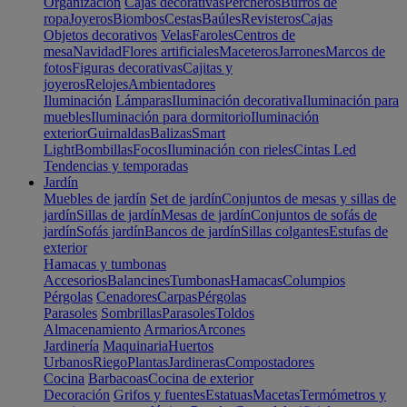
Organización
Cajas decorativas
Percheros
Burros de
ropa
Joyeros
Biombos
Cestas
Baúles
Revisteros
Cajas
Objetos decorativos
Velas
Faroles
Centros de
mesa
Navidad
Flores artificiales
Maceteros
Jarrones
Marcos de
fotos
Figuras decorativas
Cajitas y
joyeros
Relojes
Ambientadores
Iluminación
Lámparas
Iluminación decorativa
Iluminación para
muebles
Iluminación para dormitorio
Iluminación
exterior
Guirnaldas
Balizas
Smart
Light
Bombillas
Focos
Iluminación con rieles
Cintas Led
Tendencias y temporadas
Jardín
Muebles de jardín
Set de jardín
Conjuntos de mesas y sillas de
jardín
Sillas de jardín
Mesas de jardín
Conjuntos de sofás de
jardín
Sofás jardín
Bancos de jardín
Sillas colgantes
Estufas de
exterior
Hamacas y tumbonas
Accesorios
Balancines
Tumbonas
Hamacas
Columpios
Pérgolas
Cenadores
Carpas
Pérgolas
Parasoles
Sombrillas
Parasoles
Toldos
Almacenamiento
Armarios
Arcones
Jardinería
Maquinaria
Huertos
Urbanos
Riego
Plantas
Jardineras
Compostadores
Cocina
Barbacoas
Cocina de exterior
Decoración
Grifos y fuentes
Estatuas
Macetas
Termómetros y