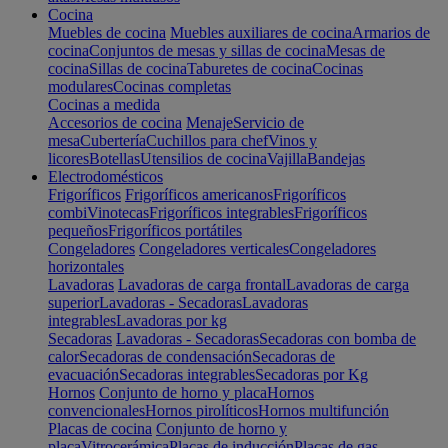
Cocina
Muebles de cocina
Muebles auxiliares de cocina
Armarios de
cocina
Conjuntos de mesas y sillas de cocina
Mesas de
cocina
Sillas de cocina
Taburetes de cocina
Cocinas
modulares
Cocinas completas
Cocinas a medida
Accesorios de cocina
Menaje
Servicio de
mesa
Cubertería
Cuchillos para chef
Vinos y
licores
Botellas
Utensilios de cocina
Vajilla
Bandejas
Electrodomésticos
Frigoríficos
Frigoríficos americanos
Frigoríficos
combi
Vinotecas
Frigoríficos integrables
Frigoríficos
pequeños
Frigoríficos portátiles
Congeladores
Congeladores verticales
Congeladores
horizontales
Lavadoras
Lavadoras de carga frontal
Lavadoras de carga
superior
Lavadoras - Secadoras
Lavadoras
integrables
Lavadoras por kg
Secadoras
Lavadoras - Secadoras
Secadoras con bomba de
calor
Secadoras de condensación
Secadoras de
evacuación
Secadoras integrables
Secadoras por Kg
Hornos
Conjunto de horno y placa
Hornos
convencionales
Hornos pirolíticos
Hornos multifunción
Placas de cocina
Conjunto de horno y
placa
Vitrocerámica
Placas de inducción
Placas de gas