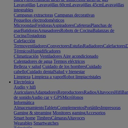
Lavavajillas
Lavavajillas 60cm
Lavavajillas 45cm
Lavavajillas
integrables
Campanas extractoras
Campanas decorativas
Pequeños electrodomésticos
Microondas
Freidoras
Aspiradores
Cafeteras
Planchas de
asar
Batidoras
Amasadores
Robots de Cocina
Balanzas de
Cocina
Tostadoras
Calefacción
Termoventiladores
Convectores
Estufas
Radiadores
Calefactores
D
Térmicos
Humidificadores
Climatización
Ventiladores
Aire acondicionado
Calentadores de agua
Termos eléctricos
Belleza y salud
Cuidado de los hombres
Cuidado
cabello
Cuidado dental
Salud y bienestar
Limpieza
Limpieza a vapor
Robot limpiacristales
Electrónica
Audio y hifi
Auriculares
Adaptadores
Reproductores
Radios
Altavoces
Hifi
Bar
de sonido
Audio car y GPS
Micrófonos
Informática
Almacenamiento
Tablets
Complementos
Portátiles
Impresoras
Gaming & streaming
Monitores gaming
Accesorios
Smart home
Timbres
Cámaras
Altavoces
Wearables
Smartwatches