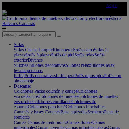
🔵Cambia tu electro con
-10% EXTRA
de descuento ☑️
AQUÍ
Baleares
Canarias
Sofás
Sofás
Chaise Longue
Rinconeras
Sofás cama
Sofás 2
plazas
Sofás 3 plazas
Sofás de piel
Sofás relax
Sofás
exterior
Divanes
Sillones
Sillones decorativos
Sillones relax
Sillones relax
levantapersonas
Puffs
Puffs decorativos
Puffs pera
Puffs reposapiés
Puffs con
almacenaje
Descanso
Colchones
Packs colchón y canapé
Colchones
viscoelásticos
Colchones de muelles
Colchones de muelles
ensacados
Colchones enrollados
Colchones de
espuma
Colchones para bebé
Colchones hinchables
Canapés y bases
Canapés
Base tapizadas
Somieres
Patas de
somieres
Camas
Camas de matrimonio
Camas dobles
Camas
individuales
Camas juveniles
Camas infantiles
Literas
Camas