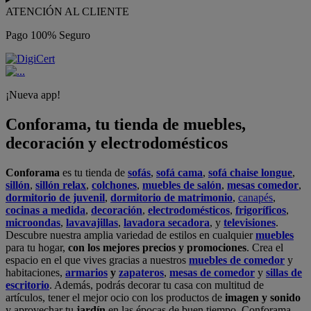
ATENCIÓN AL CLIENTE
Pago 100% Seguro
¡Nueva app!
Conforama, tu tienda de muebles,
decoración y electrodomésticos
Conforama
es tu tienda de
sofás
,
sofá cama
,
sofá chaise longue
,
sillón
,
sillón relax
,
colchones
,
muebles de salón
,
mesas comedor
,
dormitorio de juvenil
,
dormitorio de matrimonio
,
canapés
,
cocinas a medida
,
decoración
,
electrodomésticos
,
frigoríficos
,
microondas
,
lavavajillas
,
lavadora secadora
, y
televisiones
.
Descubre nuestra amplia variedad de estilos en cualquier
muebles
para tu hogar,
con los mejores precios y promociones
. Crea el
espacio en el que vives gracias a nuestros
muebles de comedor
y
habitaciones,
armarios
y
zapateros
,
mesas de comedor
y
sillas de
escritorio
. Además, podrás decorar tu casa con multitud de
artículos, tener el mejor ocio con los productos de
imagen y sonido
y aprovechar tu
jardín
en las épocas de buen tiempo. Conforama