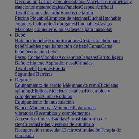
Decoración
Grifos y fuentes
Estatuas
Macetas
Termómetros y
estaciones metereológicas
Paneles
Cesped Artificial
Textil
Cojines de jardín
Fundas de jardín
Piscina
Plegable
Limpieza de piscinas
Ducha
Hinchable
Juguetes
Columpios
Toboganes
Hinchables
Casitas
Mascotas
Comederos
Jaulas
Casetas para mascotas
Bebé
Habitación bebé
Humidificadores
Cestas
Colchón para
bebé
Muebles para habitación de bebé
Cunas
Cama
bebé
Decoración bebé
Paseo
Coche
Mochilas
Accesorios
Capazos
Carrito ligero
Baño e higiene
Aspirador nasal
Orinales
Textil bebé
Cojines
Funda
Seguridad
Barreras
Deporte
Equipamiento de cardio
Máquinas de remo
Bicicletas
spinning
Elípticas
Bicicletas estáticas
Recambios y
complementos
Cintas
Rodillos
Equipamiento de musculación
Bancos
Mancuernas
Máquinas
Plataformas
vibratorias
Recambios y complementos
Accesorios fitness
Bandas
Barras
Plataforma de
step
Cuerdas
Bolas y esferas de equilibrio
Recuperación muscular
Electroestimulación
Terapia de
percusión