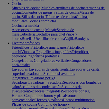
Cocina
Muebles de cocina
Muebles auxiliares de cocina
Armarios de
cocina
Conjuntos de mesas y sillas de cocina
Mesas de
cocina
Sillas de cocina
Taburetes de cocina
Cocinas
modulares
Cocinas completas
Cocinas a medida
Accesorios de cocina
Menaje
Servicio de
mesa
Cubertería
Cuchillos para chef
Vinos y
licores
Botellas
Utensilios de cocina
Vajilla
Bandejas
Electrodomésticos
Frigoríficos
Frigoríficos americanos
Frigoríficos
combi
Vinotecas
Frigoríficos integrables
Frigoríficos
pequeños
Frigoríficos portátiles
Congeladores
Congeladores verticales
Congeladores
horizontales
Lavadoras
Lavadoras de carga frontal
Lavadoras de carga
superior
Lavadoras - Secadoras
Lavadoras
integrables
Lavadoras por kg
Secadoras
Lavadoras - Secadoras
Secadoras con bomba de
calor
Secadoras de condensación
Secadoras de
evacuación
Secadoras integrables
Secadoras por Kg
Hornos
Conjunto de horno y placa
Hornos
convencionales
Hornos pirolíticos
Hornos multifunción
Placas de cocina
Conjunto de horno y
placa
Vitrocerámica
Placas de inducción
Placas de gas