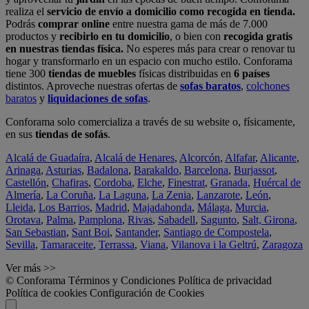
realiza el
servicio de envío a domicilio como recogida en tienda.
Podrás
comprar online
entre nuestra gama de más de 7.000
productos y
recibirlo en tu domicilio
, o bien con
recogida gratis
en nuestras tiendas física.
No esperes más para crear o renovar tu
hogar y transformarlo en un espacio con mucho estilo. Conforama
tiene 300
tiendas de muebles
físicas distribuidas en
6 países
distintos. Aproveche nuestras ofertas de
sofas baratos
,
colchones
baratos
y
liquidaciones de sofas
.
Conforama solo comercializa a través de su website o, físicamente,
en sus
tiendas de sofás
.
Alcalá de Guadaíra
,
Alcalá de Henares
,
Alcorcón
,
Alfafar
,
Alicante
,
Arinaga
,
Asturias
,
Badalona
,
Barakaldo
,
Barcelona
,
Burjassot
,
Castellón
,
Chafiras
,
Cordoba
,
Elche
,
Finestrat
,
Granada
,
Huércal de
Almería
,
La Coruña
,
La Laguna
,
La Zenia
,
Lanzarote
,
León
,
Lleida
,
Los Barrios
,
Madrid
,
Majadahonda
,
Málaga
,
Murcia
,
Orotava
,
Palma
,
Pamplona
,
Rivas
,
Sabadell
,
Sagunto
,
Salt, Girona
,
San Sebastian
,
Sant Boi
,
Santander
,
Santiago de Compostela
,
Sevilla
,
Tamaraceite
,
Terrassa
,
Viana
,
Vilanova i la Geltrú
,
Zaragoza
Ver más >>
© Conforama
Términos y Condiciones
Política de privacidad
Política de cookies
Configuración de Cookies