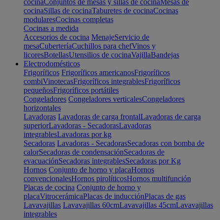
cocina
Conjuntos de mesas y sillas de cocina
Mesas de
cocina
Sillas de cocina
Taburetes de cocina
Cocinas
modulares
Cocinas completas
Cocinas a medida
Accesorios de cocina
Menaje
Servicio de
mesa
Cubertería
Cuchillos para chef
Vinos y
licores
Botellas
Utensilios de cocina
Vajilla
Bandejas
Electrodomésticos
Frigoríficos
Frigoríficos americanos
Frigoríficos
combi
Vinotecas
Frigoríficos integrables
Frigoríficos
pequeños
Frigoríficos portátiles
Congeladores
Congeladores verticales
Congeladores
horizontales
Lavadoras
Lavadoras de carga frontal
Lavadoras de carga
superior
Lavadoras - Secadoras
Lavadoras
integrables
Lavadoras por kg
Secadoras
Lavadoras - Secadoras
Secadoras con bomba de
calor
Secadoras de condensación
Secadoras de
evacuación
Secadoras integrables
Secadoras por Kg
Hornos
Conjunto de horno y placa
Hornos
convencionales
Hornos pirolíticos
Hornos multifunción
Placas de cocina
Conjunto de horno y
placa
Vitrocerámica
Placas de inducción
Placas de gas
Lavavajillas
Lavavajillas 60cm
Lavavajillas 45cm
Lavavajillas
integrables