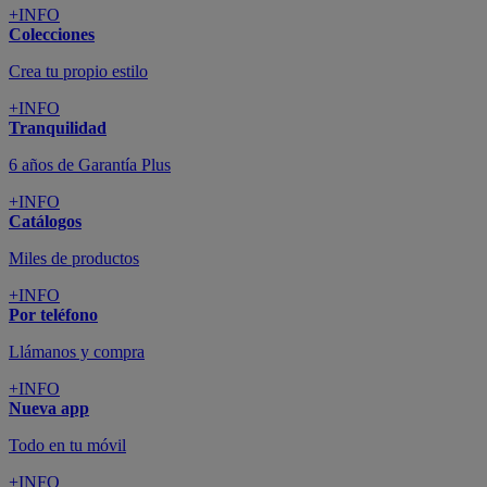
+INFO
Colecciones
Crea tu propio estilo
+INFO
Tranquilidad
6 años de Garantía Plus
+INFO
Catálogos
Miles de productos
+INFO
Por teléfono
Llámanos y compra
+INFO
Nueva app
Todo en tu móvil
+INFO