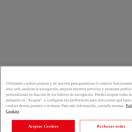
Utilizamos cookies propias y de terceros para garantizar el correcto funcionami
sitio web, analizar la navegación, mejorar nuestros servicios y mostrarte public
personalizada en función de tus hábitos de navegación. Puedes aceptar todas la
pulsando en “Aceptar”, o configurar tus preferencias para seleccionar qué tipos
cookies deseas permitir o rechazar. Para más información, consulta nuestra
Pol
Cookies
Aceptar Cookies
Rechazar todas