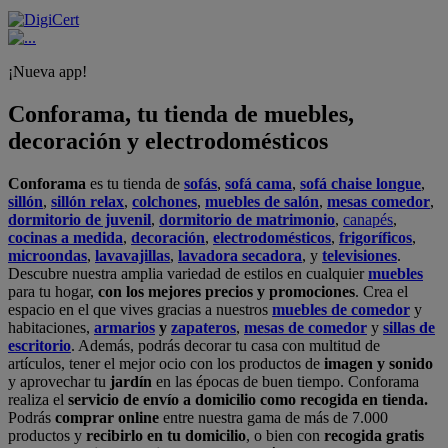
¡Nueva app!
Conforama, tu tienda de muebles,
decoración y electrodomésticos
Conforama
es tu tienda de
sofás
,
sofá cama
,
sofá chaise longue
,
sillón
,
sillón relax
,
colchones
,
muebles de salón
,
mesas comedor
,
dormitorio de juvenil
,
dormitorio de matrimonio
,
canapés
,
cocinas a medida
,
decoración
,
electrodomésticos
,
frigoríficos
,
microondas
,
lavavajillas
,
lavadora secadora
, y
televisiones
.
Descubre nuestra amplia variedad de estilos en cualquier
muebles
para tu hogar,
con los mejores precios y promociones
. Crea el
espacio en el que vives gracias a nuestros
muebles de comedor
y
habitaciones,
armarios
y
zapateros
,
mesas de comedor
y
sillas de
escritorio
. Además, podrás decorar tu casa con multitud de
artículos, tener el mejor ocio con los productos de
imagen y sonido
y aprovechar tu
jardín
en las épocas de buen tiempo. Conforama
realiza el
servicio de envío a domicilio como recogida en tienda.
Podrás
comprar online
entre nuestra gama de más de 7.000
productos y
recibirlo en tu domicilio
, o bien con
recogida gratis