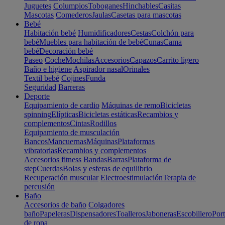
Juguetes
Columpios
Toboganes
Hinchables
Casitas
Mascotas
Comederos
Jaulas
Casetas para mascotas
Bebé
Habitación bebé
Humidificadores
Cestas
Colchón para
bebé
Muebles para habitación de bebé
Cunas
Cama
bebé
Decoración bebé
Paseo
Coche
Mochilas
Accesorios
Capazos
Carrito ligero
Baño e higiene
Aspirador nasal
Orinales
Textil bebé
Cojines
Funda
Seguridad
Barreras
Deporte
Equipamiento de cardio
Máquinas de remo
Bicicletas
spinning
Elípticas
Bicicletas estáticas
Recambios y
complementos
Cintas
Rodillos
Equipamiento de musculación
Bancos
Mancuernas
Máquinas
Plataformas
vibratorias
Recambios y complementos
Accesorios fitness
Bandas
Barras
Plataforma de
step
Cuerdas
Bolas y esferas de equilibrio
Recuperación muscular
Electroestimulación
Terapia de
percusión
Baño
Accesorios de baño
Colgadores
baño
Papeleras
Dispensadores
Toalleros
Jaboneras
Escobillero
Port
de ropa