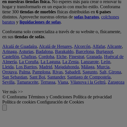
en nuestras tiendas física.
No esperes más para crear o renovar tu
hogar y transformarlo en un espacio con mucho estilo. Conforama
tiene 300
tiendas de muebles
físicas distribuidas en
6 países
distintos. Aproveche nuestras ofertas de
sofas baratos
,
colchones
baratos
y
liquidaciones de sofas
.
Conforama solo comercializa a través de su website o, físicamente,
en sus
tiendas de sofás
.
Alcalá de Guadaíra
,
Alcalá de Henares
,
Alcorcón
,
Alfafar
,
Alicante
,
Arinaga
,
Asturias
,
Badalona
,
Barakaldo
,
Barcelona
,
Burjassot
,
Castellón
,
Chafiras
,
Cordoba
,
Elche
,
Finestrat
,
Granada
,
Huércal de
Almería
,
La Coruña
,
La Laguna
,
La Zenia
,
Lanzarote
,
León
,
Lleida
,
Los Barrios
,
Madrid
,
Majadahonda
,
Málaga
,
Murcia
,
Orotava
,
Palma
,
Pamplona
,
Rivas
,
Sabadell
,
Sagunto
,
Salt, Girona
,
San Sebastian
,
Sant Boi
,
Santander
,
Santiago de Compostela
,
Sevilla
,
Tamaraceite
,
Terrassa
,
Viana
,
Vilanova i la Geltrú
,
Zaragoza
Ver más >>
© Conforama
Términos y Condiciones
Política de privacidad
Política de cookies
Configuración de Cookies