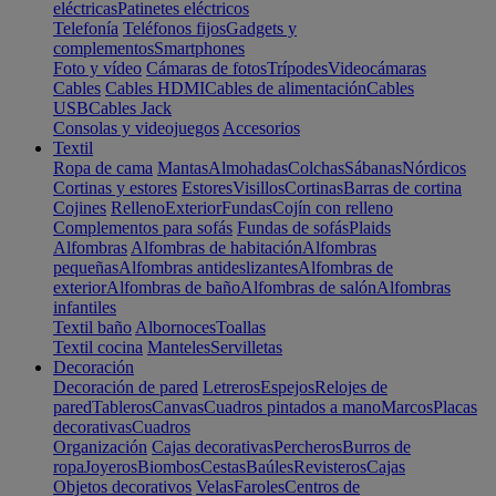
eléctricas
Patinetes eléctricos
Telefonía
Teléfonos fijos
Gadgets y
complementos
Smartphones
Foto y vídeo
Cámaras de fotos
Trípodes
Videocámaras
Cables
Cables HDMI
Cables de alimentación
Cables
USB
Cables Jack
Consolas y videojuegos
Accesorios
Textil
Ropa de cama
Mantas
Almohadas
Colchas
Sábanas
Nórdicos
Cortinas y estores
Estores
Visillos
Cortinas
Barras de cortina
Cojines
Relleno
Exterior
Fundas
Cojín con relleno
Complementos para sofás
Fundas de sofás
Plaids
Alfombras
Alfombras de habitación
Alfombras
pequeñas
Alfombras antideslizantes
Alfombras de
exterior
Alfombras de baño
Alfombras de salón
Alfombras
infantiles
Textil baño
Albornoces
Toallas
Textil cocina
Manteles
Servilletas
Decoración
Decoración de pared
Letreros
Espejos
Relojes de
pared
Tableros
Canvas
Cuadros pintados a mano
Marcos
Placas
decorativas
Cuadros
Organización
Cajas decorativas
Percheros
Burros de
ropa
Joyeros
Biombos
Cestas
Baúles
Revisteros
Cajas
Objetos decorativos
Velas
Faroles
Centros de