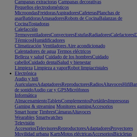
Campanas extractoras
Campanas decorativas
Pequeños electrodomésticos
Microondas
Freidoras
Aspiradores
Cafeteras
Planchas de
asar
Batidoras
Amasadores
Robots de Cocina
Balanzas de
Cocina
Tostadoras
Calefacción
Termoventiladores
Convectores
Estufas
Radiadores
Calefactores
D
Térmicos
Humidificadores
Climatización
Ventiladores
Aire acondicionado
Calentadores de agua
Termos eléctricos
Belleza y salud
Cuidado de los hombres
Cuidado
cabello
Cuidado dental
Salud y bienestar
Limpieza
Limpieza a vapor
Robot limpiacristales
Electrónica
Audio y hifi
Auriculares
Adaptadores
Reproductores
Radios
Altavoces
Hifi
Bar
de sonido
Audio car y GPS
Micrófonos
Informática
Almacenamiento
Tablets
Complementos
Portátiles
Impresoras
Gaming & streaming
Monitores gaming
Accesorios
Smart home
Timbres
Cámaras
Altavoces
Wearables
Smartwatches
Televisión
Accesorios
Televisores
Reproductores
Adaptadores
Proyectores
Movilidad urbana
Karts
Motos eléctricas
Accesorios
Bicicletas