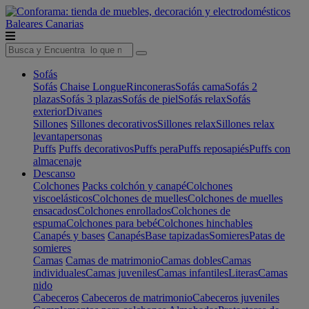
Baleares
Canarias
Sofás
Sofás
Chaise Longue
Rinconeras
Sofás cama
Sofás 2
plazas
Sofás 3 plazas
Sofás de piel
Sofás relax
Sofás
exterior
Divanes
Sillones
Sillones decorativos
Sillones relax
Sillones relax
levantapersonas
Puffs
Puffs decorativos
Puffs pera
Puffs reposapiés
Puffs con
almacenaje
Descanso
Colchones
Packs colchón y canapé
Colchones
viscoelásticos
Colchones de muelles
Colchones de muelles
ensacados
Colchones enrollados
Colchones de
espuma
Colchones para bebé
Colchones hinchables
Canapés y bases
Canapés
Base tapizadas
Somieres
Patas de
somieres
Camas
Camas de matrimonio
Camas dobles
Camas
individuales
Camas juveniles
Camas infantiles
Literas
Camas
nido
Cabeceros
Cabeceros de matrimonio
Cabeceros juveniles