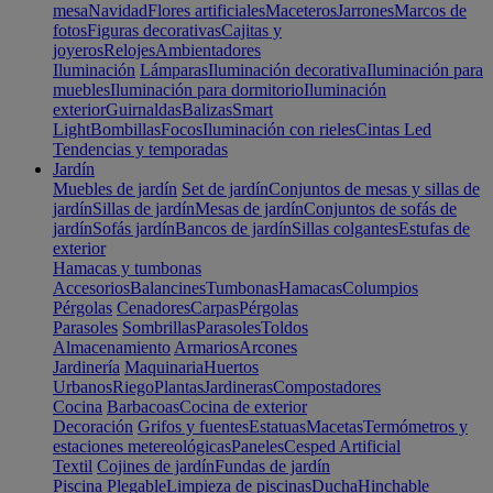
mesa
Navidad
Flores artificiales
Maceteros
Jarrones
Marcos de
fotos
Figuras decorativas
Cajitas y
joyeros
Relojes
Ambientadores
Iluminación
Lámparas
Iluminación decorativa
Iluminación para
muebles
Iluminación para dormitorio
Iluminación
exterior
Guirnaldas
Balizas
Smart
Light
Bombillas
Focos
Iluminación con rieles
Cintas Led
Tendencias y temporadas
Jardín
Muebles de jardín
Set de jardín
Conjuntos de mesas y sillas de
jardín
Sillas de jardín
Mesas de jardín
Conjuntos de sofás de
jardín
Sofás jardín
Bancos de jardín
Sillas colgantes
Estufas de
exterior
Hamacas y tumbonas
Accesorios
Balancines
Tumbonas
Hamacas
Columpios
Pérgolas
Cenadores
Carpas
Pérgolas
Parasoles
Sombrillas
Parasoles
Toldos
Almacenamiento
Armarios
Arcones
Jardinería
Maquinaria
Huertos
Urbanos
Riego
Plantas
Jardineras
Compostadores
Cocina
Barbacoas
Cocina de exterior
Decoración
Grifos y fuentes
Estatuas
Macetas
Termómetros y
estaciones metereológicas
Paneles
Cesped Artificial
Textil
Cojines de jardín
Fundas de jardín
Piscina
Plegable
Limpieza de piscinas
Ducha
Hinchable