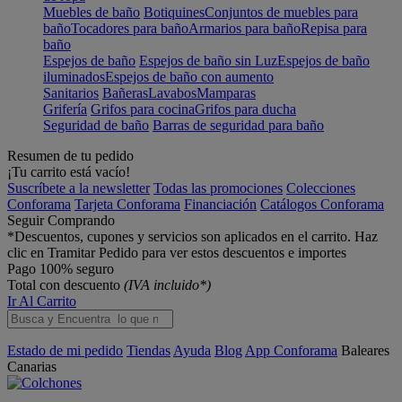
Muebles de baño
Botiquines
Conjuntos de muebles para
baño
Tocadores para baño
Armarios para baño
Repisa para
baño
Espejos de baño
Espejos de baño sin Luz
Espejos de baño
iluminados
Espejos de baño con aumento
Sanitarios
Bañeras
Lavabos
Mamparas
Grifería
Grifos para cocina
Grifos para ducha
Seguridad de baño
Barras de seguridad para baño
Resumen de tu pedido
¡Tu carrito está vacío!
Suscríbete a la newsletter
Todas las promociones
Colecciones
Conforama
Tarjeta Conforama
Financiación
Catálogos Conforama
Seguir Comprando
*Descuentos, cupones y servicios son aplicados en el carrito. Haz
clic en Tramitar Pedido para ver estos descuentos e importes
Pago 100% seguro
Total con descuento
(IVA incluido*)
Ir Al Carrito
Estado de mi pedido
Tiendas
Ayuda
Blog
App Conforama
Baleares
Canarias