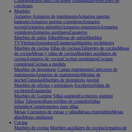
Complementos para colchones
Almohadas
Protectores de
colchones
Muebles
Armarios
Armarios de matrimonio
Armarios puertas
batientes
Armarios puertas correderas
Armarios
juvenil
Armarios infantiles
Armarios esquineros
Armarios
vestidores
Armarios auxiliares
Zapateros
Muebles de salón
Sillas
Mesas de salón
Muebles
TV
Vitrinas
Aparadores
Estanterias
Muebles recibidores
Muebles de cocina
Sillas de cocinas
Taburetes de cocina
Mesas
de cocina
Mesas y sillas de cocina
Muebles auxiliares de
cocina
Armarios de cocina
Cocinas modulares
Cocinas
completas
Cocinas a medida
Muebles de dormitorio
Camas matrimonio
Cabeceros de
matrimonio
Armarios de matrimonio
Mesitas de
noche
Comodas
Muebles de dormitorio juvenil
Muebles de oficina y teletrabajo
Escritorios
Sillas de
escritorio
Estanterías
Muebles de Gaming
Sillas gaming
Escritorios gaming
Sillas
Taburetes
Bancos
Sillas de comedor
Sillas
infantiles
Complementos para sillas
Mesas
Conjuntos de mesas y sillas
Mesas extensibles
Mesas
altas
Mesas multiusos
Cocina
Muebles de cocina
Muebles auxiliares de cocina
Armarios de