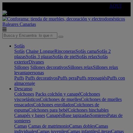
🔵Cambia tu electro con
-10% EXTRA
de descuento ☑️
AQUÍ
Baleares
Canarias
Sofás
Sofás
Chaise Longue
Rinconeras
Sofás cama
Sofás 2
plazas
Sofás 3 plazas
Sofás de piel
Sofás relax
Sofás
exterior
Divanes
Sillones
Sillones decorativos
Sillones relax
Sillones relax
levantapersonas
Puffs
Puffs decorativos
Puffs pera
Puffs reposapiés
Puffs con
almacenaje
Descanso
Colchones
Packs colchón y canapé
Colchones
viscoelásticos
Colchones de muelles
Colchones de muelles
ensacados
Colchones enrollados
Colchones de
espuma
Colchones para bebé
Colchones hinchables
Canapés y bases
Canapés
Base tapizadas
Somieres
Patas de
somieres
Camas
Camas de matrimonio
Camas dobles
Camas
individuales
Camas juveniles
Camas infantiles
Literas
Camas