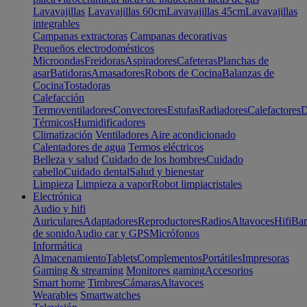
Lavavajillas
Lavavajillas 60cm
Lavavajillas 45cm
Lavavajillas
integrables
Campanas extractoras
Campanas decorativas
Pequeños electrodomésticos
Microondas
Freidoras
Aspiradores
Cafeteras
Planchas de
asar
Batidoras
Amasadores
Robots de Cocina
Balanzas de
Cocina
Tostadoras
Calefacción
Termoventiladores
Convectores
Estufas
Radiadores
Calefactores
D
Térmicos
Humidificadores
Climatización
Ventiladores
Aire acondicionado
Calentadores de agua
Termos eléctricos
Belleza y salud
Cuidado de los hombres
Cuidado
cabello
Cuidado dental
Salud y bienestar
Limpieza
Limpieza a vapor
Robot limpiacristales
Electrónica
Audio y hifi
Auriculares
Adaptadores
Reproductores
Radios
Altavoces
Hifi
Bar
de sonido
Audio car y GPS
Micrófonos
Informática
Almacenamiento
Tablets
Complementos
Portátiles
Impresoras
Gaming & streaming
Monitores gaming
Accesorios
Smart home
Timbres
Cámaras
Altavoces
Wearables
Smartwatches