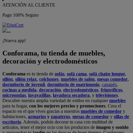
ATENCIÓN AL CLIENTE
Pago 100% Seguro
¡Nueva app!
Conforama, tu tienda de muebles,
decoración y electrodomésticos
Conforama
es tu tienda de
sofás
,
sofá cama
,
sofá chaise longue
,
sillón
,
sillón relax
,
colchones
,
muebles de salón
,
mesas comedor
,
dormitorio de juvenil
,
dormitorio de matrimonio
,
canapés
,
cocinas a medida
,
decoración
,
electrodomésticos
,
frigoríficos
,
microondas
,
lavavajillas
,
lavadora secadora
, y
televisiones
.
Descubre nuestra amplia variedad de estilos en cualquier
muebles
para tu hogar,
con los mejores precios y promociones
. Crea el
espacio en el que vives gracias a nuestros
muebles de comedor
y
habitaciones,
armarios
y
zapateros
,
mesas de comedor
y
sillas de
escritorio
. Además, podrás decorar tu casa con multitud de
artículos, tener el mejor ocio con los productos de
imagen y sonido
y aprovechar tu
jardín
en las épocas de buen tiempo. Conforama