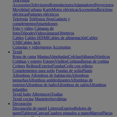
Televisión
Accesorios
Televisores
Reproductores
Adaptadores
Proyectores
Movilidad urbana
Karts
Motos eléctricas
Accesorios
Bicicletas
eléctricas
Patinetes eléctricos
Telefonía
Teléfonos fijos
Gadgets y
complementos
Smartphones
Foto y vídeo
Cámaras de
fotos
Trípodes
Videocámaras
Objetivos
Cables
Cables HDMI
Cables de alimentación
Cables
USB
Cables Jack
Consolas y videojuegos
Accesorios
Textil
Ropa de cama
Mantas
Almohadas
Colchas
Sábanas
Nórdicos
Cortinas y estores
Estores
Visillos
Cortinas
Barras de cortina
Cojines
Relleno
Exterior
Fundas
Cojín con relleno
Complementos para sofás
Fundas de sofás
Plaids
Alfombras
Alfombras de habitación
Alfombras
pequeñas
Alfombras antideslizantes
Alfombras de
exterior
Alfombras de baño
Alfombras de salón
Alfombras
infantiles
Textil baño
Albornoces
Toallas
Textil cocina
Manteles
Servilletas
Decoración
Decoración de pared
Letreros
Espejos
Relojes de
pared
Tableros
Canvas
Cuadros pintados a mano
Marcos
Placas