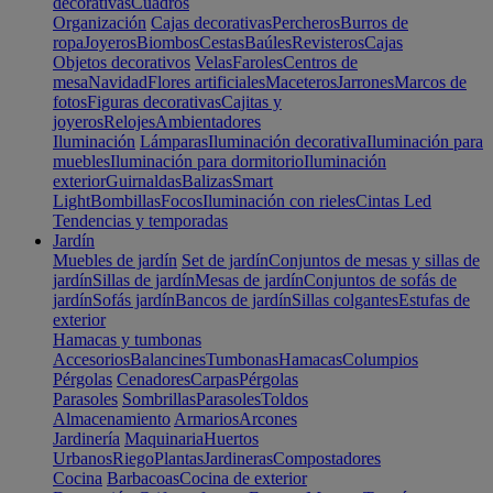
decorativas
Cuadros
Organización
Cajas decorativas
Percheros
Burros de
ropa
Joyeros
Biombos
Cestas
Baúles
Revisteros
Cajas
Objetos decorativos
Velas
Faroles
Centros de
mesa
Navidad
Flores artificiales
Maceteros
Jarrones
Marcos de
fotos
Figuras decorativas
Cajitas y
joyeros
Relojes
Ambientadores
Iluminación
Lámparas
Iluminación decorativa
Iluminación para
muebles
Iluminación para dormitorio
Iluminación
exterior
Guirnaldas
Balizas
Smart
Light
Bombillas
Focos
Iluminación con rieles
Cintas Led
Tendencias y temporadas
Jardín
Muebles de jardín
Set de jardín
Conjuntos de mesas y sillas de
jardín
Sillas de jardín
Mesas de jardín
Conjuntos de sofás de
jardín
Sofás jardín
Bancos de jardín
Sillas colgantes
Estufas de
exterior
Hamacas y tumbonas
Accesorios
Balancines
Tumbonas
Hamacas
Columpios
Pérgolas
Cenadores
Carpas
Pérgolas
Parasoles
Sombrillas
Parasoles
Toldos
Almacenamiento
Armarios
Arcones
Jardinería
Maquinaria
Huertos
Urbanos
Riego
Plantas
Jardineras
Compostadores
Cocina
Barbacoas
Cocina de exterior