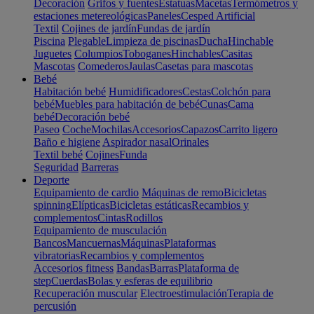
Decoración
Grifos y fuentes
Estatuas
Macetas
Termómetros y
estaciones metereológicas
Paneles
Cesped Artificial
Textil
Cojines de jardín
Fundas de jardín
Piscina
Plegable
Limpieza de piscinas
Ducha
Hinchable
Juguetes
Columpios
Toboganes
Hinchables
Casitas
Mascotas
Comederos
Jaulas
Casetas para mascotas
Bebé
Habitación bebé
Humidificadores
Cestas
Colchón para
bebé
Muebles para habitación de bebé
Cunas
Cama
bebé
Decoración bebé
Paseo
Coche
Mochilas
Accesorios
Capazos
Carrito ligero
Baño e higiene
Aspirador nasal
Orinales
Textil bebé
Cojines
Funda
Seguridad
Barreras
Deporte
Equipamiento de cardio
Máquinas de remo
Bicicletas
spinning
Elípticas
Bicicletas estáticas
Recambios y
complementos
Cintas
Rodillos
Equipamiento de musculación
Bancos
Mancuernas
Máquinas
Plataformas
vibratorias
Recambios y complementos
Accesorios fitness
Bandas
Barras
Plataforma de
step
Cuerdas
Bolas y esferas de equilibrio
Recuperación muscular
Electroestimulación
Terapia de
percusión