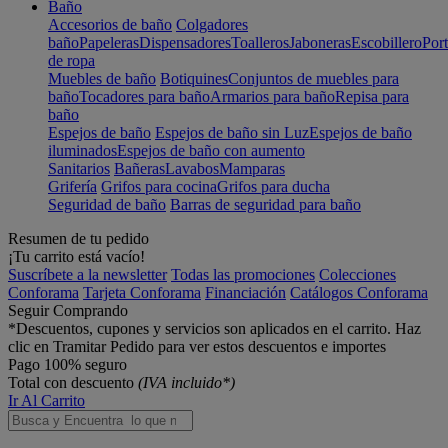
Baño
Accesorios de baño
Colgadores
baño
Papeleras
Dispensadores
Toalleros
Jaboneras
Escobillero
Port
de ropa
Muebles de baño
Botiquines
Conjuntos de muebles para
baño
Tocadores para baño
Armarios para baño
Repisa para
baño
Espejos de baño
Espejos de baño sin Luz
Espejos de baño
iluminados
Espejos de baño con aumento
Sanitarios
Bañeras
Lavabos
Mamparas
Grifería
Grifos para cocina
Grifos para ducha
Seguridad de baño
Barras de seguridad para baño
Resumen de tu pedido
¡Tu carrito está vacío!
Suscríbete a la newsletter
Todas las promociones
Colecciones
Conforama
Tarjeta Conforama
Financiación
Catálogos Conforama
Seguir Comprando
*Descuentos, cupones y servicios son aplicados en el carrito. Haz
clic en Tramitar Pedido para ver estos descuentos e importes
Pago 100% seguro
Total con descuento
(IVA incluido*)
Ir Al Carrito