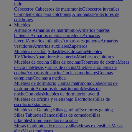
nido
Cabeceros
Cabeceros de matrimonio
Cabeceros juveniles
Complementos para colchones
Almohadas
Protectores de
colchones
Muebles
Armarios
Armarios de matrimonio
Armarios puertas
batientes
Armarios puertas correderas
Armarios
juvenil
Armarios infantiles
Armarios esquineros
Armarios
vestidores
Armarios auxiliares
Zapateros
Muebles de salón
Sillas
Mesas de salón
Muebles
TV
Vitrinas
Aparadores
Estanterias
Muebles recibidores
Muebles de cocina
Sillas de cocinas
Taburetes de cocina
Mesas
de cocina
Mesas y sillas de cocina
Muebles auxiliares de
cocina
Armarios de cocina
Cocinas modulares
Cocinas
completas
Cocinas a medida
Muebles de dormitorio
Camas matrimonio
Cabeceros de
matrimonio
Armarios de matrimonio
Mesitas de
noche
Comodas
Muebles de dormitorio juvenil
Muebles de oficina y teletrabajo
Escritorios
Sillas de
escritorio
Estanterías
Muebles de Gaming
Sillas gaming
Escritorios gaming
Sillas
Taburetes
Bancos
Sillas de comedor
Sillas
infantiles
Complementos para sillas
Mesas
Conjuntos de mesas y sillas
Mesas extensibles
Mesas
altas
Mesas multiusos