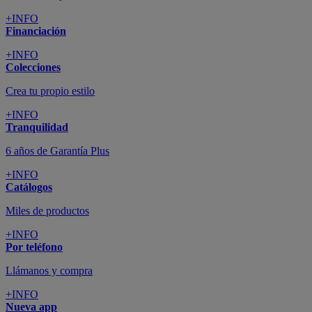
+INFO
Financiación
+INFO
Colecciones
Crea tu propio estilo
+INFO
Tranquilidad
6 años de Garantía Plus
+INFO
Catálogos
Miles de productos
+INFO
Por teléfono
Llámanos y compra
+INFO
Nueva app