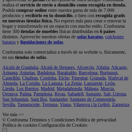
realiza el
servicio de envío a domicilio como recogida en tienda.
Podrás
comprar online
entre nuestra gama de más de 7.000
productos y
recibirlo en tu domicilio
, o bien con
recogida gratis
en nuestras tiendas física.
No esperes más para crear o renovar tu
hogar y transformarlo en un espacio con mucho estilo. Conforama
tiene 300
tiendas de muebles
físicas distribuidas en
6 países
distintos. Aproveche nuestras ofertas de
sofas baratos
,
colchones
baratos
y
liquidaciones de sofas
.
Conforama solo comercializa a través de su website o, físicamente,
en sus
tiendas de sofás
.
Alcalá de Guadaíra
,
Alcalá de Henares
,
Alcorcón
,
Alfafar
,
Alicante
,
Arinaga
,
Asturias
,
Badalona
,
Barakaldo
,
Barcelona
,
Burjassot
,
Castellón
,
Chafiras
,
Cordoba
,
Elche
,
Finestrat
,
Granada
,
Huércal de
Almería
,
La Coruña
,
La Laguna
,
La Zenia
,
Lanzarote
,
León
,
Lleida
,
Los Barrios
,
Madrid
,
Majadahonda
,
Málaga
,
Murcia
,
Orotava
,
Palma
,
Pamplona
,
Rivas
,
Sabadell
,
Sagunto
,
Salt, Girona
,
San Sebastian
,
Sant Boi
,
Santander
,
Santiago de Compostela
,
Sevilla
,
Tamaraceite
,
Terrassa
,
Viana
,
Vilanova i la Geltrú
,
Zaragoza
Ver más >>
© Conforama
Términos y Condiciones
Política de privacidad
Política de cookies
Configuración de Cookies