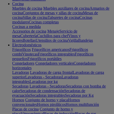
Cocina
Muebles de cocina
Muebles auxiliares de cocina
Armarios de
cocina
Conjuntos de mesas y sillas de cocina
Mesas de
cocina
Sillas de cocina
Taburetes de cocina
Cocinas
modulares
Cocinas completas
Cocinas a medida
Accesorios de cocina
Menaje
Servicio de
mesa
Cubertería
Cuchillos para chef
Vinos y
licores
Botellas
Utensilios de cocina
Vajilla
Bandejas
Electrodomésticos
Frigoríficos
Frigoríficos americanos
Frigoríficos
combi
Vinotecas
Frigoríficos integrables
Frigoríficos
pequeños
Frigoríficos portátiles
Congeladores
Congeladores verticales
Congeladores
horizontales
Lavadoras
Lavadoras de carga frontal
Lavadoras de carga
superior
Lavadoras - Secadoras
Lavadoras
integrables
Lavadoras por kg
Secadoras
Lavadoras - Secadoras
Secadoras con bomba de
calor
Secadoras de condensación
Secadoras de
evacuación
Secadoras integrables
Secadoras por Kg
Hornos
Conjunto de horno y placa
Hornos
convencionales
Hornos pirolíticos
Hornos multifunción
Placas de cocina
Conjunto de horno y
placa
Vitrocerámica
Placas de inducción
Placas de gas