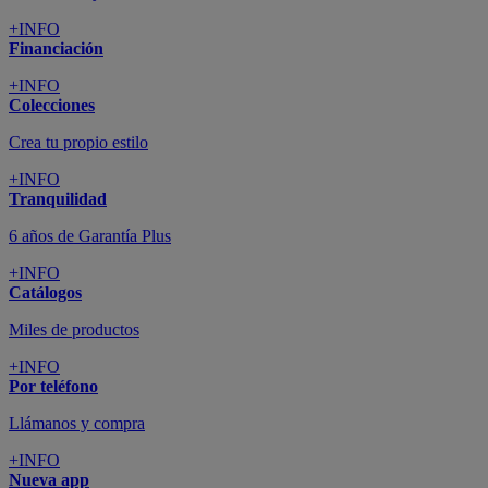
+INFO
Financiación
+INFO
Colecciones
Crea tu propio estilo
+INFO
Tranquilidad
6 años de Garantía Plus
+INFO
Catálogos
Miles de productos
+INFO
Por teléfono
Llámanos y compra
+INFO
Nueva app