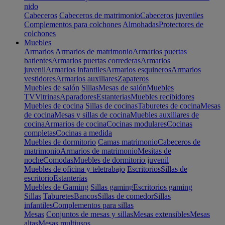
nido
Cabeceros
Cabeceros de matrimonio
Cabeceros juveniles
Complementos para colchones
Almohadas
Protectores de
colchones
Muebles
Armarios
Armarios de matrimonio
Armarios puertas
batientes
Armarios puertas correderas
Armarios
juvenil
Armarios infantiles
Armarios esquineros
Armarios
vestidores
Armarios auxiliares
Zapateros
Muebles de salón
Sillas
Mesas de salón
Muebles
TV
Vitrinas
Aparadores
Estanterias
Muebles recibidores
Muebles de cocina
Sillas de cocinas
Taburetes de cocina
Mesas
de cocina
Mesas y sillas de cocina
Muebles auxiliares de
cocina
Armarios de cocina
Cocinas modulares
Cocinas
completas
Cocinas a medida
Muebles de dormitorio
Camas matrimonio
Cabeceros de
matrimonio
Armarios de matrimonio
Mesitas de
noche
Comodas
Muebles de dormitorio juvenil
Muebles de oficina y teletrabajo
Escritorios
Sillas de
escritorio
Estanterías
Muebles de Gaming
Sillas gaming
Escritorios gaming
Sillas
Taburetes
Bancos
Sillas de comedor
Sillas
infantiles
Complementos para sillas
Mesas
Conjuntos de mesas y sillas
Mesas extensibles
Mesas
altas
Mesas multiusos