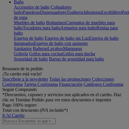
Baño
Accesorios de baño
Colgadores
baño
Papeleras
Dispensadores
Toalleros
Jaboneras
Escobillero
Port
de ropa
Muebles de baño
Botiquines
Conjuntos de muebles para
baño
Tocadores para baño
Armarios para baño
Repisa para
baño
Espejos de baño
Espejos de baño sin Luz
Espejos de baño
iluminados
Espejos de baño con aumento
Sanitarios
Bañeras
Lavabos
Mamparas
Grifería
Grifos para cocina
Grifos para ducha
Seguridad de baño
Barras de seguridad para baño
Resumen de tu pedido
¡Tu carrito está vacío!
Suscríbete a la newsletter
Todas las promociones
Colecciones
Conforama
Tarjeta Conforama
Financiación
Catálogos Conforama
Seguir Comprando
*Descuentos, cupones y servicios son aplicados en el carrito. Haz
clic en Tramitar Pedido para ver estos descuentos e importes
Pago 100% seguro
Total con descuento
(IVA incluido*)
Ir Al Carrito