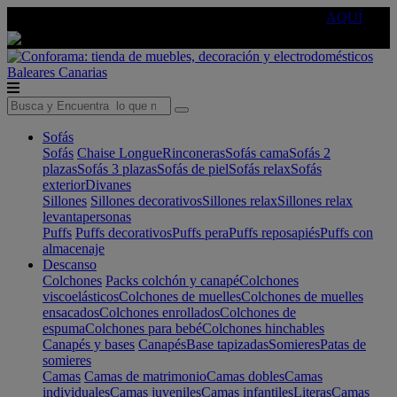
🔵Cambia tu electro con
-10% EXTRA
de descuento ☑️
AQUÍ
Baleares
Canarias
Sofás
Sofás
Chaise Longue
Rinconeras
Sofás cama
Sofás 2
plazas
Sofás 3 plazas
Sofás de piel
Sofás relax
Sofás
exterior
Divanes
Sillones
Sillones decorativos
Sillones relax
Sillones relax
levantapersonas
Puffs
Puffs decorativos
Puffs pera
Puffs reposapiés
Puffs con
almacenaje
Descanso
Colchones
Packs colchón y canapé
Colchones
viscoelásticos
Colchones de muelles
Colchones de muelles
ensacados
Colchones enrollados
Colchones de
espuma
Colchones para bebé
Colchones hinchables
Canapés y bases
Canapés
Base tapizadas
Somieres
Patas de
somieres
Camas
Camas de matrimonio
Camas dobles
Camas
individuales
Camas juveniles
Camas infantiles
Literas
Camas