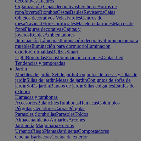
decorativas
Cuadros
Organización
Cajas decorativas
Percheros
Burros de
ropa
Joyeros
Biombos
Cestas
Baúles
Revisteros
Cajas
Objetos decorativos
Velas
Faroles
Centros de
mesa
Navidad
Flores artificiales
Maceteros
Jarrones
Marcos de
fotos
Figuras decorativas
Cajitas y
joyeros
Relojes
Ambientadores
Iluminación
Lámparas
Iluminación decorativa
Iluminación para
muebles
Iluminación para dormitorio
Iluminación
exterior
Guirnaldas
Balizas
Smart
Light
Bombillas
Focos
Iluminación con rieles
Cintas Led
Tendencias y temporadas
Jardín
Muebles de jardín
Set de jardín
Conjuntos de mesas y sillas de
jardín
Sillas de jardín
Mesas de jardín
Conjuntos de sofás de
jardín
Sofás jardín
Bancos de jardín
Sillas colgantes
Estufas de
exterior
Hamacas y tumbonas
Accesorios
Balancines
Tumbonas
Hamacas
Columpios
Pérgolas
Cenadores
Carpas
Pérgolas
Parasoles
Sombrillas
Parasoles
Toldos
Almacenamiento
Armarios
Arcones
Jardinería
Maquinaria
Huertos
Urbanos
Riego
Plantas
Jardineras
Compostadores
Cocina
Barbacoas
Cocina de exterior