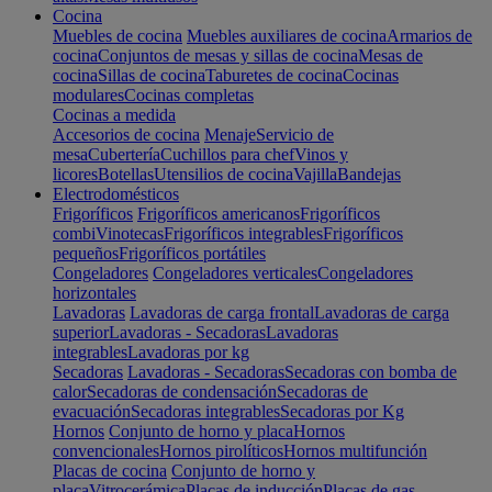
Cocina
Muebles de cocina
Muebles auxiliares de cocina
Armarios de
cocina
Conjuntos de mesas y sillas de cocina
Mesas de
cocina
Sillas de cocina
Taburetes de cocina
Cocinas
modulares
Cocinas completas
Cocinas a medida
Accesorios de cocina
Menaje
Servicio de
mesa
Cubertería
Cuchillos para chef
Vinos y
licores
Botellas
Utensilios de cocina
Vajilla
Bandejas
Electrodomésticos
Frigoríficos
Frigoríficos americanos
Frigoríficos
combi
Vinotecas
Frigoríficos integrables
Frigoríficos
pequeños
Frigoríficos portátiles
Congeladores
Congeladores verticales
Congeladores
horizontales
Lavadoras
Lavadoras de carga frontal
Lavadoras de carga
superior
Lavadoras - Secadoras
Lavadoras
integrables
Lavadoras por kg
Secadoras
Lavadoras - Secadoras
Secadoras con bomba de
calor
Secadoras de condensación
Secadoras de
evacuación
Secadoras integrables
Secadoras por Kg
Hornos
Conjunto de horno y placa
Hornos
convencionales
Hornos pirolíticos
Hornos multifunción
Placas de cocina
Conjunto de horno y
placa
Vitrocerámica
Placas de inducción
Placas de gas