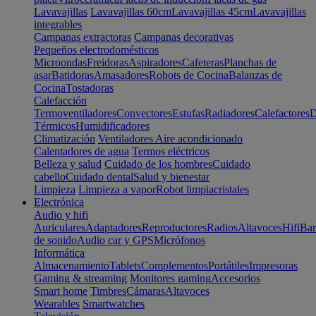
Lavavajillas
Lavavajillas 60cm
Lavavajillas 45cm
Lavavajillas
integrables
Campanas extractoras
Campanas decorativas
Pequeños electrodomésticos
Microondas
Freidoras
Aspiradores
Cafeteras
Planchas de
asar
Batidoras
Amasadores
Robots de Cocina
Balanzas de
Cocina
Tostadoras
Calefacción
Termoventiladores
Convectores
Estufas
Radiadores
Calefactores
D
Térmicos
Humidificadores
Climatización
Ventiladores
Aire acondicionado
Calentadores de agua
Termos eléctricos
Belleza y salud
Cuidado de los hombres
Cuidado
cabello
Cuidado dental
Salud y bienestar
Limpieza
Limpieza a vapor
Robot limpiacristales
Electrónica
Audio y hifi
Auriculares
Adaptadores
Reproductores
Radios
Altavoces
Hifi
Bar
de sonido
Audio car y GPS
Micrófonos
Informática
Almacenamiento
Tablets
Complementos
Portátiles
Impresoras
Gaming & streaming
Monitores gaming
Accesorios
Smart home
Timbres
Cámaras
Altavoces
Wearables
Smartwatches