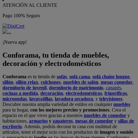
ATENCIÓN AL CLIENTE
Pago 100% Seguro
¡Nueva app!
Conforama, tu tienda de muebles,
decoración y electrodomésticos
Conforama
es tu tienda de
sofás
,
sofá cama
,
sofá chaise longue
,
sillón
,
sillón relax
,
colchones
,
muebles de salón
,
mesas comedor
,
dormitorio de juvenil
,
dormitorio de matrimonio
,
canapés
,
cocinas a medida
,
decoración
,
electrodomésticos
,
frigoríficos
,
microondas
,
lavavajillas
,
lavadora secadora
, y
televisiones
.
Descubre nuestra amplia variedad de estilos en cualquier
muebles
para tu hogar,
con los mejores precios y promociones
. Crea el
espacio en el que vives gracias a nuestros
muebles de comedor
y
habitaciones,
armarios
y
zapateros
,
mesas de comedor
y
sillas de
escritorio
. Además, podrás decorar tu casa con multitud de
artículos, tener el mejor ocio con los productos de
imagen y sonido
y aprovechar tu
jardín
en las épocas de buen tiempo. Conforama