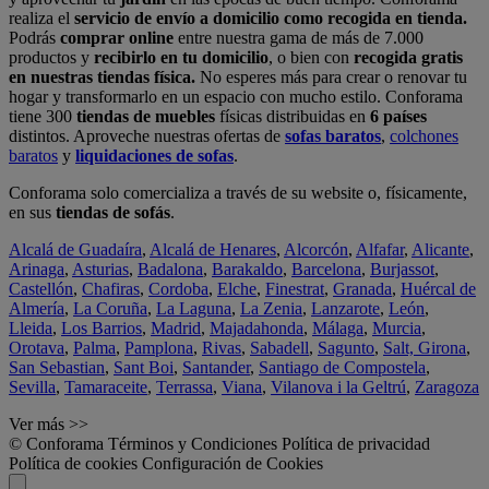
realiza el
servicio de envío a domicilio como recogida en tienda.
Podrás
comprar online
entre nuestra gama de más de 7.000
productos y
recibirlo en tu domicilio
, o bien con
recogida gratis
en nuestras tiendas física.
No esperes más para crear o renovar tu
hogar y transformarlo en un espacio con mucho estilo. Conforama
tiene 300
tiendas de muebles
físicas distribuidas en
6 países
distintos. Aproveche nuestras ofertas de
sofas baratos
,
colchones
baratos
y
liquidaciones de sofas
.
Conforama solo comercializa a través de su website o, físicamente,
en sus
tiendas de sofás
.
Alcalá de Guadaíra
,
Alcalá de Henares
,
Alcorcón
,
Alfafar
,
Alicante
,
Arinaga
,
Asturias
,
Badalona
,
Barakaldo
,
Barcelona
,
Burjassot
,
Castellón
,
Chafiras
,
Cordoba
,
Elche
,
Finestrat
,
Granada
,
Huércal de
Almería
,
La Coruña
,
La Laguna
,
La Zenia
,
Lanzarote
,
León
,
Lleida
,
Los Barrios
,
Madrid
,
Majadahonda
,
Málaga
,
Murcia
,
Orotava
,
Palma
,
Pamplona
,
Rivas
,
Sabadell
,
Sagunto
,
Salt, Girona
,
San Sebastian
,
Sant Boi
,
Santander
,
Santiago de Compostela
,
Sevilla
,
Tamaraceite
,
Terrassa
,
Viana
,
Vilanova i la Geltrú
,
Zaragoza
Ver más >>
© Conforama
Términos y Condiciones
Política de privacidad
Política de cookies
Configuración de Cookies