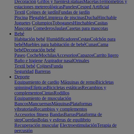
Decoración
Grifos y fuentes
Estatuas
Macetas
Termómetros y
estaciones metereológicas
Paneles
Cesped Artificial
Textil
Cojines de jardín
Fundas de jardín
Piscina
Plegable
Limpieza de piscinas
Ducha
Hinchable
Juguetes
Columpios
Toboganes
Hinchables
Casitas
Mascotas
Comederos
Jaulas
Casetas para mascotas
Bebé
Habitación bebé
Humidificadores
Cestas
Colchón para
bebé
Muebles para habitación de bebé
Cunas
Cama
bebé
Decoración bebé
Paseo
Coche
Mochilas
Accesorios
Capazos
Carrito ligero
Baño e higiene
Aspirador nasal
Orinales
Textil bebé
Cojines
Funda
Seguridad
Barreras
Deporte
Equipamiento de cardio
Máquinas de remo
Bicicletas
spinning
Elípticas
Bicicletas estáticas
Recambios y
complementos
Cintas
Rodillos
Equipamiento de musculación
Bancos
Mancuernas
Máquinas
Plataformas
vibratorias
Recambios y complementos
Accesorios fitness
Bandas
Barras
Plataforma de
step
Cuerdas
Bolas y esferas de equilibrio
Recuperación muscular
Electroestimulación
Terapia de
percusión