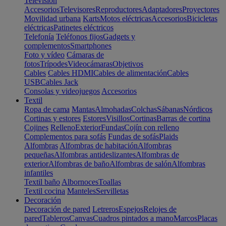
Televisión
Accesorios
Televisores
Reproductores
Adaptadores
Proyectores
Movilidad urbana
Karts
Motos eléctricas
Accesorios
Bicicletas
eléctricas
Patinetes eléctricos
Telefonía
Teléfonos fijos
Gadgets y
complementos
Smartphones
Foto y vídeo
Cámaras de
fotos
Trípodes
Videocámaras
Objetivos
Cables
Cables HDMI
Cables de alimentación
Cables
USB
Cables Jack
Consolas y videojuegos
Accesorios
Textil
Ropa de cama
Mantas
Almohadas
Colchas
Sábanas
Nórdicos
Cortinas y estores
Estores
Visillos
Cortinas
Barras de cortina
Cojines
Relleno
Exterior
Fundas
Cojín con relleno
Complementos para sofás
Fundas de sofás
Plaids
Alfombras
Alfombras de habitación
Alfombras
pequeñas
Alfombras antideslizantes
Alfombras de
exterior
Alfombras de baño
Alfombras de salón
Alfombras
infantiles
Textil baño
Albornoces
Toallas
Textil cocina
Manteles
Servilletas
Decoración
Decoración de pared
Letreros
Espejos
Relojes de
pared
Tableros
Canvas
Cuadros pintados a mano
Marcos
Placas