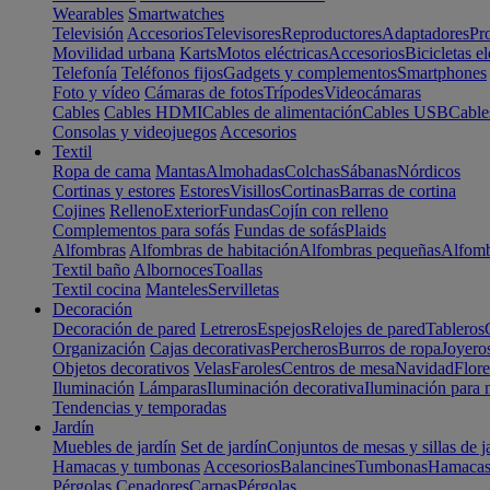
Wearables
Smartwatches
Televisión
Accesorios
Televisores
Reproductores
Adaptadores
Pr
Movilidad urbana
Karts
Motos eléctricas
Accesorios
Bicicletas el
Telefonía
Teléfonos fijos
Gadgets y complementos
Smartphones
Foto y vídeo
Cámaras de fotos
Trípodes
Videocámaras
Cables
Cables HDMI
Cables de alimentación
Cables USB
Cable
Consolas y videojuegos
Accesorios
Textil
Ropa de cama
Mantas
Almohadas
Colchas
Sábanas
Nórdicos
Cortinas y estores
Estores
Visillos
Cortinas
Barras de cortina
Cojines
Relleno
Exterior
Fundas
Cojín con relleno
Complementos para sofás
Fundas de sofás
Plaids
Alfombras
Alfombras de habitación
Alfombras pequeñas
Alfomb
Textil baño
Albornoces
Toallas
Textil cocina
Manteles
Servilletas
Decoración
Decoración de pared
Letreros
Espejos
Relojes de pared
Tableros
Organización
Cajas decorativas
Percheros
Burros de ropa
Joyero
Objetos decorativos
Velas
Faroles
Centros de mesa
Navidad
Flore
Iluminación
Lámparas
Iluminación decorativa
Iluminación para 
Tendencias y temporadas
Jardín
Muebles de jardín
Set de jardín
Conjuntos de mesas y sillas de j
Hamacas y tumbonas
Accesorios
Balancines
Tumbonas
Hamaca
Pérgolas
Cenadores
Carpas
Pérgolas