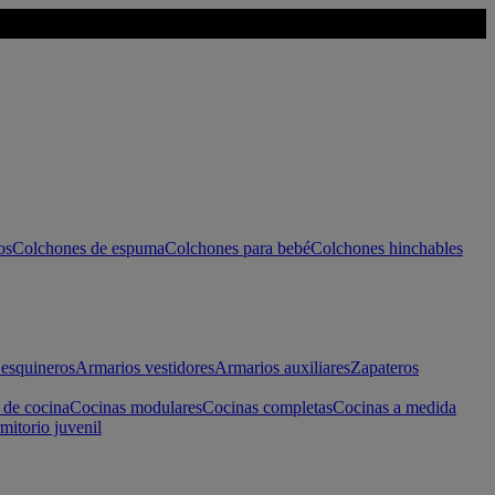
os
Colchones de espuma
Colchones para bebé
Colchones hinchables
esquineros
Armarios vestidores
Armarios auxiliares
Zapateros
 de cocina
Cocinas modulares
Cocinas completas
Cocinas a medida
mitorio juvenil