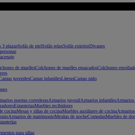
s 3 plazas
Sofás de piel
Sofás relax
Sofás exterior
Divanes
apersonas
macenaje
chones de muelles
Colchones de muelles ensacados
Colchones enrollad
eres
Camas juveniles
Camas infantiles
Literas
Camas nido
ones
marios puertas correderas
Armarios juvenil
Armarios infantiles
Armarios 
radores
Estanterias
Muebles recibidores
e cocina
Mesas y sillas de cocina
Muebles auxiliares de cocina
Armarios
onio
Armarios de matrimonio
Mesitas de noche
Comodas
Muebles de dor
tanterías
entos para sillas