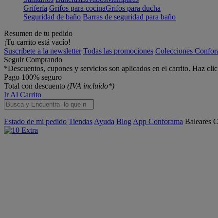
Grifería
Grifos para cocina
Grifos para ducha
Seguridad de baño
Barras de seguridad para baño
Resumen de tu pedido
¡Tu carrito está vacío!
Suscríbete a la newsletter
Todas las promociones
Colecciones Confo
Seguir Comprando
*Descuentos, cupones y servicios son aplicados en el carrito. Haz cli
Pago 100% seguro
Total con descuento
(IVA incluido*)
Ir Al Carrito
Estado de mi pedido
Tiendas
Ayuda
Blog
App Conforama
Baleares
C