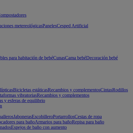
ompostadores
aciones metereológicas
Paneles
Cesped Artificial
les para habitación de bebé
Cunas
Cama bebé
Decoración bebé
lípticas
Bicicletas estáticas
Recambios y complementos
Cintas
Rodillos
taformas vibratorias
Recambios y complementos
s y esferas de equilibrio
ón
alleros
Jaboneras
Escobillero
Portarrollos
Cestas de ropa
cadores para baño
Armarios para baño
Repisa para baño
inados
Espejos de baño con aumento