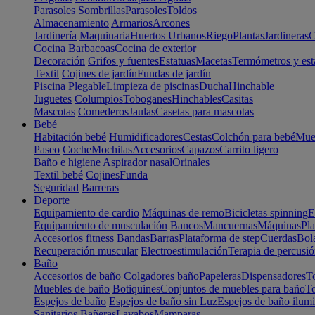
Parasoles
Sombrillas
Parasoles
Toldos
Almacenamiento
Armarios
Arcones
Jardinería
Maquinaria
Huertos Urbanos
Riego
Plantas
Jardineras
C
Cocina
Barbacoas
Cocina de exterior
Decoración
Grifos y fuentes
Estatuas
Macetas
Termómetros y est
Textil
Cojines de jardín
Fundas de jardín
Piscina
Plegable
Limpieza de piscinas
Ducha
Hinchable
Juguetes
Columpios
Toboganes
Hinchables
Casitas
Mascotas
Comederos
Jaulas
Casetas para mascotas
Bebé
Habitación bebé
Humidificadores
Cestas
Colchón para bebé
Mueb
Paseo
Coche
Mochilas
Accesorios
Capazos
Carrito ligero
Baño e higiene
Aspirador nasal
Orinales
Textil bebé
Cojines
Funda
Seguridad
Barreras
Deporte
Equipamiento de cardio
Máquinas de remo
Bicicletas spinning
E
Equipamiento de musculación
Bancos
Mancuernas
Máquinas
Pla
Accesorios fitness
Bandas
Barras
Plataforma de step
Cuerdas
Bola
Recuperación muscular
Electroestimulación
Terapia de percusi
Baño
Accesorios de baño
Colgadores baño
Papeleras
Dispensadores
To
Muebles de baño
Botiquines
Conjuntos de muebles para baño
To
Espejos de baño
Espejos de baño sin Luz
Espejos de baño ilum
Sanitarios
Bañeras
Lavabos
Mamparas