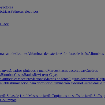
oyectores
éctricas
Patinetes eléctricos
s Jack
ras antideslizantes
Alfombras de exterior
Alfombras de baño
Alfombras 
Canvas
Cuadros pintados a mano
Marcos
Placas decorativas
Cuadros
s
Biombos
Cestas
Baúles
Revisteros
Cajas
s artificiales
Maceteros
Jarrones
Marcos de fotos
Figuras decorativas
Cajit
muebles
Iluminación para dormitorio
Iluminación exterior
Guirnaldas
Bali
ardín
Sillas de jardín
Mesas de jardín
Conjuntos de sofás de jardín
Sofás j
s
Columpios