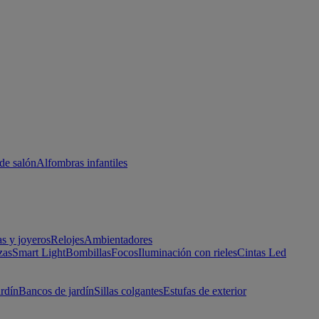
de salón
Alfombras infantiles
as y joyeros
Relojes
Ambientadores
zas
Smart Light
Bombillas
Focos
Iluminación con rieles
Cintas Led
ardín
Bancos de jardín
Sillas colgantes
Estufas de exterior