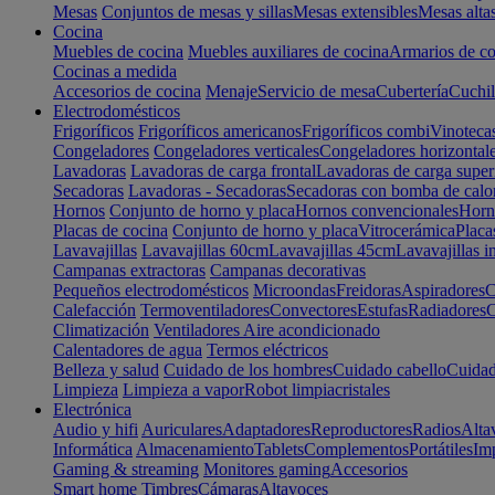
Mesas
Conjuntos de mesas y sillas
Mesas extensibles
Mesas alta
Cocina
Muebles de cocina
Muebles auxiliares de cocina
Armarios de co
Cocinas a medida
Accesorios de cocina
Menaje
Servicio de mesa
Cubertería
Cuchil
Electrodomésticos
Frigoríficos
Frigoríficos americanos
Frigoríficos combi
Vinoteca
Congeladores
Congeladores verticales
Congeladores horizontal
Lavadoras
Lavadoras de carga frontal
Lavadoras de carga super
Secadoras
Lavadoras - Secadoras
Secadoras con bomba de calo
Hornos
Conjunto de horno y placa
Hornos convencionales
Horno
Placas de cocina
Conjunto de horno y placa
Vitrocerámica
Placa
Lavavajillas
Lavavajillas 60cm
Lavavajillas 45cm
Lavavajillas i
Campanas extractoras
Campanas decorativas
Pequeños electrodomésticos
Microondas
Freidoras
Aspiradores
C
Calefacción
Termoventiladores
Convectores
Estufas
Radiadores
C
Climatización
Ventiladores
Aire acondicionado
Calentadores de agua
Termos eléctricos
Belleza y salud
Cuidado de los hombres
Cuidado cabello
Cuidad
Limpieza
Limpieza a vapor
Robot limpiacristales
Electrónica
Audio y hifi
Auriculares
Adaptadores
Reproductores
Radios
Alta
Informática
Almacenamiento
Tablets
Complementos
Portátiles
Im
Gaming & streaming
Monitores gaming
Accesorios
Smart home
Timbres
Cámaras
Altavoces