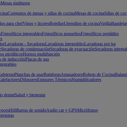
s
Mesas multiusos
cina
Conjuntos de mesas y sillas de cocina
Mesas de cocina
Sillas de coc
los para chef
Vinos y licores
Botellas
Utensilios de cocina
Vajilla
Bandeja
s
Frigoríficos integrables
Frigoríficos pequeños
Frigoríficos portátiles
es
ior
Lavadoras - Secadoras
Lavadoras integrables
Lavadoras por kg
r
Secadoras de condensación
Secadoras de evacuación
Secadoras integra
s pirolíticos
Hornos multifunción
s de inducción
Placas de gas
ntegrables
afeteras
Planchas de asar
Batidoras
Amasadores
Robots de Cocina
Balanz
alefactores
Difusores
Emisores Térmicos
Humidificadores
o dental
Salud y bienestar
voces
Hifi
Barras de sonido
Audio car y GPS
Micrófonos
presoras