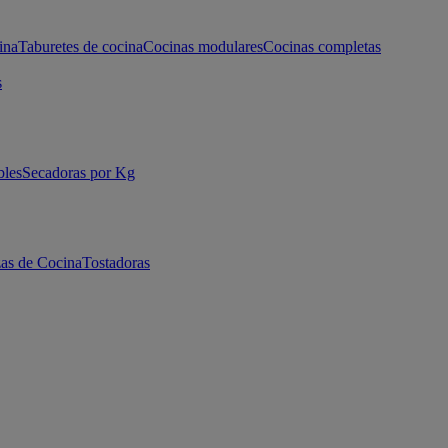
ina
Taburetes de cocina
Cocinas modulares
Cocinas completas
s
bles
Secadoras por Kg
as de Cocina
Tostadoras