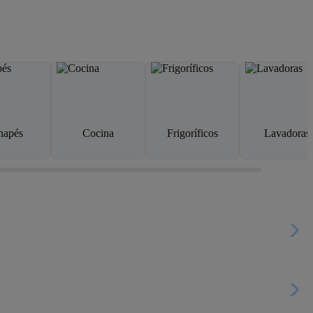
napés
Cocina
Frigoríficos
Lavadoras