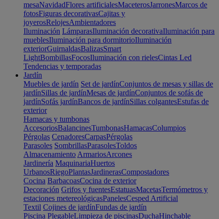
mesa
Navidad
Flores artificiales
Maceteros
Jarrones
Marcos de
fotos
Figuras decorativas
Cajitas y
joyeros
Relojes
Ambientadores
Iluminación
Lámparas
Iluminación decorativa
Iluminación para
muebles
Iluminación para dormitorio
Iluminación
exterior
Guirnaldas
Balizas
Smart
Light
Bombillas
Focos
Iluminación con rieles
Cintas Led
Tendencias y temporadas
Jardín
Muebles de jardín
Set de jardín
Conjuntos de mesas y sillas de
jardín
Sillas de jardín
Mesas de jardín
Conjuntos de sofás de
jardín
Sofás jardín
Bancos de jardín
Sillas colgantes
Estufas de
exterior
Hamacas y tumbonas
Accesorios
Balancines
Tumbonas
Hamacas
Columpios
Pérgolas
Cenadores
Carpas
Pérgolas
Parasoles
Sombrillas
Parasoles
Toldos
Almacenamiento
Armarios
Arcones
Jardinería
Maquinaria
Huertos
Urbanos
Riego
Plantas
Jardineras
Compostadores
Cocina
Barbacoas
Cocina de exterior
Decoración
Grifos y fuentes
Estatuas
Macetas
Termómetros y
estaciones metereológicas
Paneles
Cesped Artificial
Textil
Cojines de jardín
Fundas de jardín
Piscina
Plegable
Limpieza de piscinas
Ducha
Hinchable