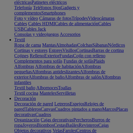
eléctricas
Patinetes eléctricos
Telefonía
Teléfonos fijos
Gadgets y
complementos
Smartphones
Foto y vídeo
Cámaras de fotos
Trípodes
Videocámaras
Cables
Cables HDMI
Cables de alimentación
Cables
USB
Cables Jack
Consolas y videojuegos
Accesorios
Textil
Ropa de cama
Mantas
Almohadas
Colchas
Sábanas
Nórdicos
Cortinas y estores
Estores
Visillos
Cortinas
Barras de cortina
Cojines
Relleno
Exterior
Fundas
Cojín con relleno
Complementos para sofás
Fundas de sofás
Plaids
Alfombras
Alfombras de habitación
Alfombras
pequeñas
Alfombras antideslizantes
Alfombras de
exterior
Alfombras de baño
Alfombras de salón
Alfombras
infantiles
Textil baño
Albornoces
Toallas
Textil cocina
Manteles
Servilletas
Decoración
Decoración de pared
Letreros
Espejos
Relojes de
pared
Tableros
Canvas
Cuadros pintados a mano
Marcos
Placas
decorativas
Cuadros
Organización
Cajas decorativas
Percheros
Burros de
ropa
Joyeros
Biombos
Cestas
Baúles
Revisteros
Cajas
Objetos decorativos
Velas
Faroles
Centros de