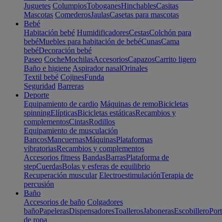
Juguetes
Columpios
Toboganes
Hinchables
Casitas
Mascotas
Comederos
Jaulas
Casetas para mascotas
Bebé
Habitación bebé
Humidificadores
Cestas
Colchón para
bebé
Muebles para habitación de bebé
Cunas
Cama
bebé
Decoración bebé
Paseo
Coche
Mochilas
Accesorios
Capazos
Carrito ligero
Baño e higiene
Aspirador nasal
Orinales
Textil bebé
Cojines
Funda
Seguridad
Barreras
Deporte
Equipamiento de cardio
Máquinas de remo
Bicicletas
spinning
Elípticas
Bicicletas estáticas
Recambios y
complementos
Cintas
Rodillos
Equipamiento de musculación
Bancos
Mancuernas
Máquinas
Plataformas
vibratorias
Recambios y complementos
Accesorios fitness
Bandas
Barras
Plataforma de
step
Cuerdas
Bolas y esferas de equilibrio
Recuperación muscular
Electroestimulación
Terapia de
percusión
Baño
Accesorios de baño
Colgadores
baño
Papeleras
Dispensadores
Toalleros
Jaboneras
Escobillero
Port
de ropa