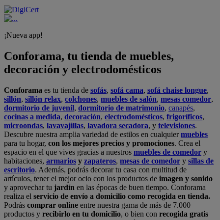
¡Nueva app!
Conforama, tu tienda de muebles,
decoración y electrodomésticos
Conforama
es tu tienda de
sofás
,
sofá cama
,
sofá chaise longue
,
sillón
,
sillón relax
,
colchones
,
muebles de salón
,
mesas comedor
,
dormitorio de juvenil
,
dormitorio de matrimonio
,
canapés
,
cocinas a medida
,
decoración
,
electrodomésticos
,
frigoríficos
,
microondas
,
lavavajillas
,
lavadora secadora
, y
televisiones
.
Descubre nuestra amplia variedad de estilos en cualquier
muebles
para tu hogar,
con los mejores precios y promociones
. Crea el
espacio en el que vives gracias a nuestros
muebles de comedor
y
habitaciones,
armarios
y
zapateros
,
mesas de comedor
y
sillas de
escritorio
. Además, podrás decorar tu casa con multitud de
artículos, tener el mejor ocio con los productos de
imagen y sonido
y aprovechar tu
jardín
en las épocas de buen tiempo. Conforama
realiza el
servicio de envío a domicilio como recogida en tienda.
Podrás
comprar online
entre nuestra gama de más de 7.000
productos y
recibirlo en tu domicilio
, o bien con
recogida gratis