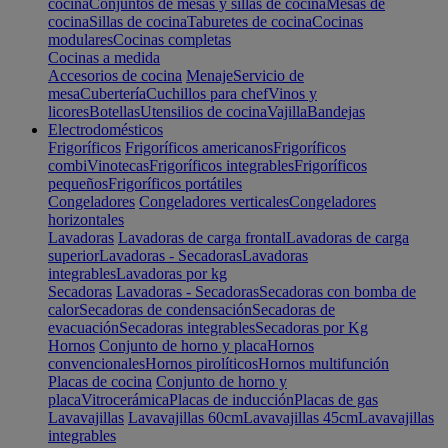
cocina
Conjuntos de mesas y sillas de cocina
Mesas de
cocina
Sillas de cocina
Taburetes de cocina
Cocinas
modulares
Cocinas completas
Cocinas a medida
Accesorios de cocina
Menaje
Servicio de
mesa
Cubertería
Cuchillos para chef
Vinos y
licores
Botellas
Utensilios de cocina
Vajilla
Bandejas
Electrodomésticos
Frigoríficos
Frigoríficos americanos
Frigoríficos
combi
Vinotecas
Frigoríficos integrables
Frigoríficos
pequeños
Frigoríficos portátiles
Congeladores
Congeladores verticales
Congeladores
horizontales
Lavadoras
Lavadoras de carga frontal
Lavadoras de carga
superior
Lavadoras - Secadoras
Lavadoras
integrables
Lavadoras por kg
Secadoras
Lavadoras - Secadoras
Secadoras con bomba de
calor
Secadoras de condensación
Secadoras de
evacuación
Secadoras integrables
Secadoras por Kg
Hornos
Conjunto de horno y placa
Hornos
convencionales
Hornos pirolíticos
Hornos multifunción
Placas de cocina
Conjunto de horno y
placa
Vitrocerámica
Placas de inducción
Placas de gas
Lavavajillas
Lavavajillas 60cm
Lavavajillas 45cm
Lavavajillas
integrables