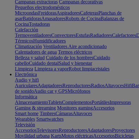
Campanas extractoras
Campanas decorativas
Pequeños electrodomésticos
Microondas
Freidoras
Aspiradores
Cafeteras
Planchas de
asar
Batidoras
Amasadores
Robots de Cocina
Balanzas de
Cocina
Tostadoras
Calefacción
Termoventiladores
Convectores
Estufas
Radiadores
Calefactores
D
Térmicos
Humidificadores
Climatización
Ventiladores
Aire acondicionado
Calentadores de agua
Termos eléctricos
Belleza y salud
Cuidado de los hombres
Cuidado
cabello
Cuidado dental
Salud y bienestar
Limpieza
Limpieza a vapor
Robot limpiacristales
Electrónica
Audio y hifi
Auriculares
Adaptadores
Reproductores
Radios
Altavoces
Hifi
Bar
de sonido
Audio car y GPS
Micrófonos
Informática
Almacenamiento
Tablets
Complementos
Portátiles
Impresoras
Gaming & streaming
Monitores gaming
Accesorios
Smart home
Timbres
Cámaras
Altavoces
Wearables
Smartwatches
Televisión
Accesorios
Televisores
Reproductores
Adaptadores
Proyectores
Movilidad urbana
Karts
Motos eléctricas
Accesorios
Bicicletas