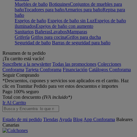
Muebles de baño
Botiquines
Conjuntos de muebles para
baño
Tocadores para baño
Armarios para baño
Repisa para
baño
Espejos de baño
Espejos de baño sin Luz
Espejos de baño
iluminados
Espejos de baño con aumento
Sanitarios
Bañeras
Lavabos
Mamparas
Grifería
Grifos para cocina
Grifos para ducha
Seguridad de baño
Barras de seguridad para baño
Resumen de tu pedido
¡Tu carrito está vacío!
Suscríbete a la newsletter
Todas las promociones
Colecciones
Conforama
Tarjeta Conforama
Financiación
Catálogos Conforama
Seguir Comprando
*Descuentos, cupones y servicios son aplicados en el carrito. Haz
clic en Tramitar Pedido para ver estos descuentos e importes
Pago 100% seguro
Total con descuento
(IVA incluido*)
Ir Al Carrito
Estado de mi pedido
Tiendas
Ayuda
Blog
App Conforama
Baleares
Canarias