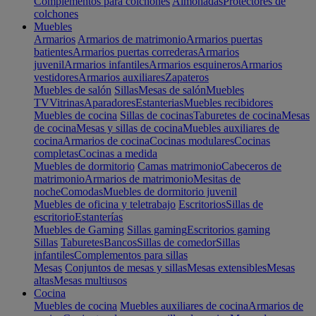
Complementos para colchones
Almohadas
Protectores de
colchones
Muebles
Armarios
Armarios de matrimonio
Armarios puertas
batientes
Armarios puertas correderas
Armarios
juvenil
Armarios infantiles
Armarios esquineros
Armarios
vestidores
Armarios auxiliares
Zapateros
Muebles de salón
Sillas
Mesas de salón
Muebles
TV
Vitrinas
Aparadores
Estanterias
Muebles recibidores
Muebles de cocina
Sillas de cocinas
Taburetes de cocina
Mesas
de cocina
Mesas y sillas de cocina
Muebles auxiliares de
cocina
Armarios de cocina
Cocinas modulares
Cocinas
completas
Cocinas a medida
Muebles de dormitorio
Camas matrimonio
Cabeceros de
matrimonio
Armarios de matrimonio
Mesitas de
noche
Comodas
Muebles de dormitorio juvenil
Muebles de oficina y teletrabajo
Escritorios
Sillas de
escritorio
Estanterías
Muebles de Gaming
Sillas gaming
Escritorios gaming
Sillas
Taburetes
Bancos
Sillas de comedor
Sillas
infantiles
Complementos para sillas
Mesas
Conjuntos de mesas y sillas
Mesas extensibles
Mesas
altas
Mesas multiusos
Cocina
Muebles de cocina
Muebles auxiliares de cocina
Armarios de