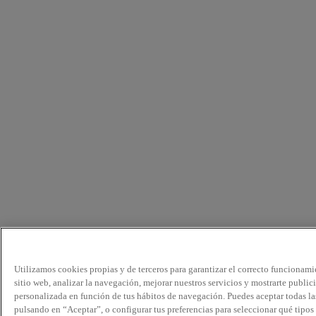
Utilizamos cookies propias y de terceros para garantizar el correcto funcionami
sitio web, analizar la navegación, mejorar nuestros servicios y mostrarte public
personalizada en función de tus hábitos de navegación. Puedes aceptar todas la
pulsando en “Aceptar”, o configurar tus preferencias para seleccionar qué tipos