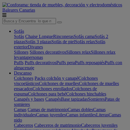
Baleares
Canarias
Sofás
Sofás
Chaise Longue
Rinconeras
Sofás cama
Sofás 2
plazas
Sofás 3 plazas
Sofás de piel
Sofás relax
Sofás
exterior
Divanes
Sillones
Sillones decorativos
Sillones relax
Sillones relax
levantapersonas
Puffs
Puffs decorativos
Puffs pera
Puffs reposapiés
Puffs con
almacenaje
Descanso
Colchones
Packs colchón y canapé
Colchones
viscoelásticos
Colchones de muelles
Colchones de muelles
ensacados
Colchones enrollados
Colchones de
espuma
Colchones para bebé
Colchones hinchables
Canapés y bases
Canapés
Base tapizadas
Somieres
Patas de
somieres
Camas
Camas de matrimonio
Camas dobles
Camas
individuales
Camas juveniles
Camas infantiles
Literas
Camas
nido
Cabeceros
Cabeceros de matrimonio
Cabeceros juveniles