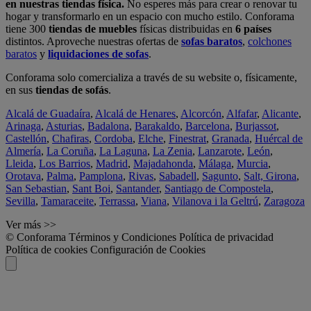
en nuestras tiendas física.
No esperes más para crear o renovar tu
hogar y transformarlo en un espacio con mucho estilo. Conforama
tiene 300
tiendas de muebles
físicas distribuidas en
6 países
distintos. Aproveche nuestras ofertas de
sofas baratos
,
colchones
baratos
y
liquidaciones de sofas
.
Conforama solo comercializa a través de su website o, físicamente,
en sus
tiendas de sofás
.
Alcalá de Guadaíra
,
Alcalá de Henares
,
Alcorcón
,
Alfafar
,
Alicante
,
Arinaga
,
Asturias
,
Badalona
,
Barakaldo
,
Barcelona
,
Burjassot
,
Castellón
,
Chafiras
,
Cordoba
,
Elche
,
Finestrat
,
Granada
,
Huércal de
Almería
,
La Coruña
,
La Laguna
,
La Zenia
,
Lanzarote
,
León
,
Lleida
,
Los Barrios
,
Madrid
,
Majadahonda
,
Málaga
,
Murcia
,
Orotava
,
Palma
,
Pamplona
,
Rivas
,
Sabadell
,
Sagunto
,
Salt, Girona
,
San Sebastian
,
Sant Boi
,
Santander
,
Santiago de Compostela
,
Sevilla
,
Tamaraceite
,
Terrassa
,
Viana
,
Vilanova i la Geltrú
,
Zaragoza
Ver más >>
© Conforama
Términos y Condiciones
Política de privacidad
Política de cookies
Configuración de Cookies