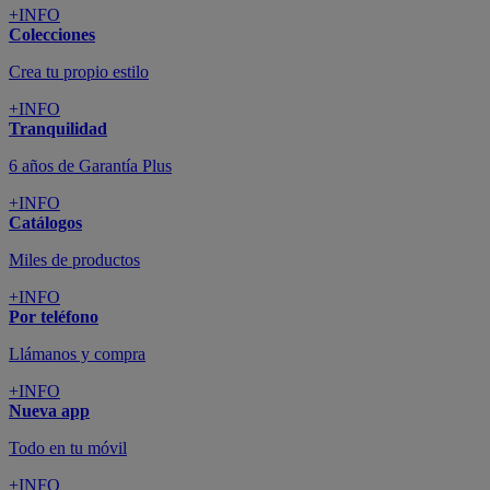
+INFO
Colecciones
Crea tu propio estilo
+INFO
Tranquilidad
6 años de Garantía Plus
+INFO
Catálogos
Miles de productos
+INFO
Por teléfono
Llámanos y compra
+INFO
Nueva app
Todo en tu móvil
+INFO