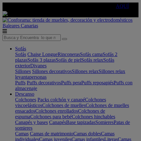
🔵Cambia tu electro con
-10% EXTRA
de descuento ☑️
AQUÍ
Baleares
Canarias
Sofás
Sofás
Chaise Longue
Rinconeras
Sofás cama
Sofás 2
plazas
Sofás 3 plazas
Sofás de piel
Sofás relax
Sofás
exterior
Divanes
Sillones
Sillones decorativos
Sillones relax
Sillones relax
levantapersonas
Puffs
Puffs decorativos
Puffs pera
Puffs reposapiés
Puffs con
almacenaje
Descanso
Colchones
Packs colchón y canapé
Colchones
viscoelásticos
Colchones de muelles
Colchones de muelles
ensacados
Colchones enrollados
Colchones de
espuma
Colchones para bebé
Colchones hinchables
Canapés y bases
Canapés
Base tapizadas
Somieres
Patas de
somieres
Camas
Camas de matrimonio
Camas dobles
Camas
individuales
Camas juveniles
Camas infantiles
Literas
Camas