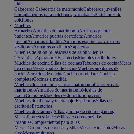
nido
Cabeceros
Cabeceros de matrimonio
Cabeceros juveniles
Complementos para colchones
Almohadas
Protectores de
colchones
Muebles
Armarios
Armarios de matrimonio
Armarios puertas
batientes
Armarios puertas correderas
Armarios
juvenil
Armarios infantiles
Armarios esquineros
Armarios
vestidores
Armarios auxiliares
Zapateros
Muebles de salón
Sillas
Mesas de salón
Muebles
TV
Vitrinas
Aparadores
Estanterias
Muebles recibidores
Muebles de cocina
Sillas de cocinas
Taburetes de cocina
Mesas
de cocina
Mesas y sillas de cocina
Muebles auxiliares de
cocina
Armarios de cocina
Cocinas modulares
Cocinas
completas
Cocinas a medida
Muebles de dormitorio
Camas matrimonio
Cabeceros de
matrimonio
Armarios de matrimonio
Mesitas de
noche
Comodas
Muebles de dormitorio juvenil
Muebles de oficina y teletrabajo
Escritorios
Sillas de
escritorio
Estanterías
Muebles de Gaming
Sillas gaming
Escritorios gaming
Sillas
Taburetes
Bancos
Sillas de comedor
Sillas
infantiles
Complementos para sillas
Mesas
Conjuntos de mesas y sillas
Mesas extensibles
Mesas
altas
Mesas multiusos