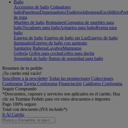
Baño
Accesorios de baño
Colgadores
baño
Papeleras
Dispensadores
Toalleros
Jaboneras
Escobillero
Port
de ropa
Muebles de baño
Botiquines
Conjuntos de muebles para
baño
Tocadores para baño
Armarios para baño
Repisa para
baño
Espejos de baño
Espejos de baño sin Luz
Espejos de baño
iluminados
Espejos de baño con aumento
Sanitarios
Bañeras
Lavabos
Mamparas
Grifería
Grifos para cocina
Grifos para ducha
Seguridad de baño
Barras de seguridad para baño
Resumen de tu pedido
¡Tu carrito está vacío!
Suscríbete a la newsletter
Todas las promociones
Colecciones
Conforama
Tarjeta Conforama
Financiación
Catálogos Conforama
Seguir Comprando
*Descuentos, cupones y servicios son aplicados en el carrito. Haz
clic en Tramitar Pedido para ver estos descuentos e importes
Pago 100% seguro
Total con descuento
(IVA incluido*)
Ir Al Carrito