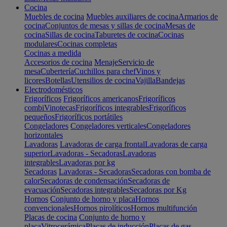
Cocina
Muebles de cocina
Muebles auxiliares de cocina
Armarios de
cocina
Conjuntos de mesas y sillas de cocina
Mesas de
cocina
Sillas de cocina
Taburetes de cocina
Cocinas
modulares
Cocinas completas
Cocinas a medida
Accesorios de cocina
Menaje
Servicio de
mesa
Cubertería
Cuchillos para chef
Vinos y
licores
Botellas
Utensilios de cocina
Vajilla
Bandejas
Electrodomésticos
Frigoríficos
Frigoríficos americanos
Frigoríficos
combi
Vinotecas
Frigoríficos integrables
Frigoríficos
pequeños
Frigoríficos portátiles
Congeladores
Congeladores verticales
Congeladores
horizontales
Lavadoras
Lavadoras de carga frontal
Lavadoras de carga
superior
Lavadoras - Secadoras
Lavadoras
integrables
Lavadoras por kg
Secadoras
Lavadoras - Secadoras
Secadoras con bomba de
calor
Secadoras de condensación
Secadoras de
evacuación
Secadoras integrables
Secadoras por Kg
Hornos
Conjunto de horno y placa
Hornos
convencionales
Hornos pirolíticos
Hornos multifunción
Placas de cocina
Conjunto de horno y
placa
Vitrocerámica
Placas de inducción
Placas de gas