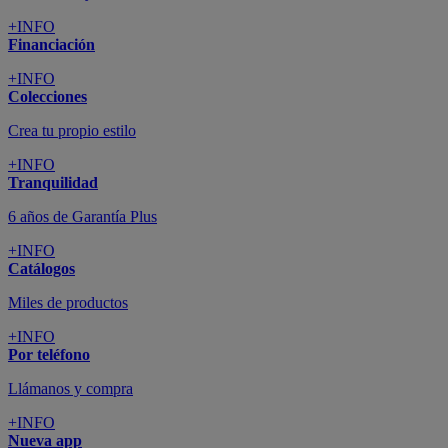
+INFO
Financiación
+INFO
Colecciones
Crea tu propio estilo
+INFO
Tranquilidad
6 años de Garantía Plus
+INFO
Catálogos
Miles de productos
+INFO
Por teléfono
Llámanos y compra
+INFO
Nueva app