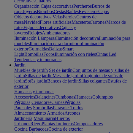
decorativas
Cuadros
Organización
Cajas decorativas
Percheros
Burros de
ropa
Joyeros
Biombos
Cestas
Baúles
Revisteros
Cajas
Objetos decorativos
Velas
Faroles
Centros de
mesa
Navidad
Flores artificiales
Maceteros
Jarrones
Marcos de
fotos
Figuras decorativas
Cajitas y
joyeros
Relojes
Ambientadores
Iluminación
Lámparas
Iluminación decorativa
Iluminación para
muebles
Iluminación para dormitorio
Iluminación
exterior
Guirnaldas
Balizas
Smart
Light
Bombillas
Focos
Iluminación con rieles
Cintas Led
Tendencias y temporadas
Jardín
Muebles de jardín
Set de jardín
Conjuntos de mesas y sillas de
jardín
Sillas de jardín
Mesas de jardín
Conjuntos de sofás de
jardín
Sofás jardín
Bancos de jardín
Sillas colgantes
Estufas de
exterior
Hamacas y tumbonas
Accesorios
Balancines
Tumbonas
Hamacas
Columpios
Pérgolas
Cenadores
Carpas
Pérgolas
Parasoles
Sombrillas
Parasoles
Toldos
Almacenamiento
Armarios
Arcones
Jardinería
Maquinaria
Huertos
Urbanos
Riego
Plantas
Jardineras
Compostadores
Cocina
Barbacoas
Cocina de exterior