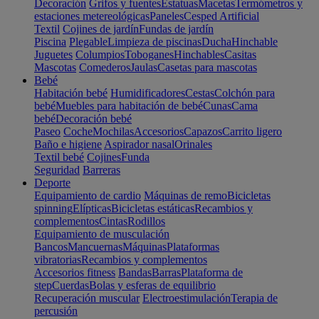
Decoración
Grifos y fuentes
Estatuas
Macetas
Termómetros y
estaciones metereológicas
Paneles
Cesped Artificial
Textil
Cojines de jardín
Fundas de jardín
Piscina
Plegable
Limpieza de piscinas
Ducha
Hinchable
Juguetes
Columpios
Toboganes
Hinchables
Casitas
Mascotas
Comederos
Jaulas
Casetas para mascotas
Bebé
Habitación bebé
Humidificadores
Cestas
Colchón para
bebé
Muebles para habitación de bebé
Cunas
Cama
bebé
Decoración bebé
Paseo
Coche
Mochilas
Accesorios
Capazos
Carrito ligero
Baño e higiene
Aspirador nasal
Orinales
Textil bebé
Cojines
Funda
Seguridad
Barreras
Deporte
Equipamiento de cardio
Máquinas de remo
Bicicletas
spinning
Elípticas
Bicicletas estáticas
Recambios y
complementos
Cintas
Rodillos
Equipamiento de musculación
Bancos
Mancuernas
Máquinas
Plataformas
vibratorias
Recambios y complementos
Accesorios fitness
Bandas
Barras
Plataforma de
step
Cuerdas
Bolas y esferas de equilibrio
Recuperación muscular
Electroestimulación
Terapia de
percusión