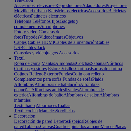
Televisión
Accesorios
Televisores
Reproductores
Adaptadores
Proyectores
Movilidad urbana
Karts
Motos eléctricas
Accesorios
Bicicletas
eléctricas
Patinetes eléctricos
Telefonía
Teléfonos fijos
Gadgets y
complementos
Smartphones
Foto y vídeo
Cámaras de
fotos
Trípodes
Videocámaras
Objetivos
Cables
Cables HDMI
Cables de alimentación
Cables
USB
Cables Jack
Consolas y videojuegos
Accesorios
Textil
Ropa de cama
Mantas
Almohadas
Colchas
Sábanas
Nórdicos
Cortinas y estores
Estores
Visillos
Cortinas
Barras de cortina
Cojines
Relleno
Exterior
Fundas
Cojín con relleno
Complementos para sofás
Fundas de sofás
Plaids
Alfombras
Alfombras de habitación
Alfombras
pequeñas
Alfombras antideslizantes
Alfombras de
exterior
Alfombras de baño
Alfombras de salón
Alfombras
infantiles
Textil baño
Albornoces
Toallas
Textil cocina
Manteles
Servilletas
Decoración
Decoración de pared
Letreros
Espejos
Relojes de
pared
Tableros
Canvas
Cuadros pintados a mano
Marcos
Placas