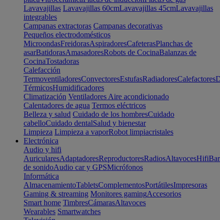
Lavavajillas
Lavavajillas 60cm
Lavavajillas 45cm
Lavavajillas
integrables
Campanas extractoras
Campanas decorativas
Pequeños electrodomésticos
Microondas
Freidoras
Aspiradores
Cafeteras
Planchas de
asar
Batidoras
Amasadores
Robots de Cocina
Balanzas de
Cocina
Tostadoras
Calefacción
Termoventiladores
Convectores
Estufas
Radiadores
Calefactores
D
Térmicos
Humidificadores
Climatización
Ventiladores
Aire acondicionado
Calentadores de agua
Termos eléctricos
Belleza y salud
Cuidado de los hombres
Cuidado
cabello
Cuidado dental
Salud y bienestar
Limpieza
Limpieza a vapor
Robot limpiacristales
Electrónica
Audio y hifi
Auriculares
Adaptadores
Reproductores
Radios
Altavoces
Hifi
Bar
de sonido
Audio car y GPS
Micrófonos
Informática
Almacenamiento
Tablets
Complementos
Portátiles
Impresoras
Gaming & streaming
Monitores gaming
Accesorios
Smart home
Timbres
Cámaras
Altavoces
Wearables
Smartwatches