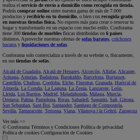
realiza el
servicio de envío a domicilio como recogida en tienda.
Podrás
comprar online
entre nuestra gama de más de 7.000
productos y
recibirlo en tu domicilio
, o bien con
recogida gratis
en nuestras tiendas física.
No esperes más para crear o renovar tu
hogar y transformarlo en un espacio con mucho estilo. Conforama
tiene 300
tiendas de muebles
físicas distribuidas en
6 países
distintos. Aproveche nuestras ofertas de
sofas baratos
,
colchones
baratos
y
liquidaciones de sofas
.
Conforama solo comercializa a través de su website o, físicamente,
en sus
tiendas de sofás
.
Alcalá de Guadaíra
,
Alcalá de Henares
,
Alcorcón
,
Alfafar
,
Alicante
,
Arinaga
,
Asturias
,
Badalona
,
Barakaldo
,
Barcelona
,
Burjassot
,
Castellón
,
Chafiras
,
Cordoba
,
Elche
,
Finestrat
,
Granada
,
Huércal de
Almería
,
La Coruña
,
La Laguna
,
La Zenia
,
Lanzarote
,
León
,
Lleida
,
Los Barrios
,
Madrid
,
Majadahonda
,
Málaga
,
Murcia
,
Orotava
,
Palma
,
Pamplona
,
Rivas
,
Sabadell
,
Sagunto
,
Salt, Girona
,
San Sebastian
,
Sant Boi
,
Santander
,
Santiago de Compostela
,
Sevilla
,
Tamaraceite
,
Terrassa
,
Viana
,
Vilanova i la Geltrú
,
Zaragoza
Ver más >>
© Conforama
Términos y Condiciones
Política de privacidad
Política de cookies
Configuración de Cookies