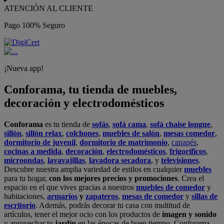
ATENCIÓN AL CLIENTE
Pago 100% Seguro
¡Nueva app!
Conforama, tu tienda de muebles,
decoración y electrodomésticos
Conforama
es tu tienda de
sofás
,
sofá cama
,
sofá chaise longue
,
sillón
,
sillón relax
,
colchones
,
muebles de salón
,
mesas comedor
,
dormitorio de juvenil
,
dormitorio de matrimonio
,
canapés
,
cocinas a medida
,
decoración
,
electrodomésticos
,
frigoríficos
,
microondas
,
lavavajillas
,
lavadora secadora
, y
televisiones
.
Descubre nuestra amplia variedad de estilos en cualquier
muebles
para tu hogar,
con los mejores precios y promociones
. Crea el
espacio en el que vives gracias a nuestros
muebles de comedor
y
habitaciones,
armarios
y
zapateros
,
mesas de comedor
y
sillas de
escritorio
. Además, podrás decorar tu casa con multitud de
artículos, tener el mejor ocio con los productos de
imagen y sonido
y aprovechar tu
jardín
en las épocas de buen tiempo. Conforama