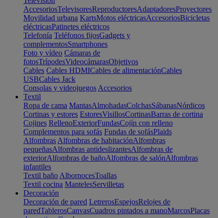
Televisión
Accesorios
Televisores
Reproductores
Adaptadores
Proyectores
Movilidad urbana
Karts
Motos eléctricas
Accesorios
Bicicletas
eléctricas
Patinetes eléctricos
Telefonía
Teléfonos fijos
Gadgets y
complementos
Smartphones
Foto y vídeo
Cámaras de
fotos
Trípodes
Videocámaras
Objetivos
Cables
Cables HDMI
Cables de alimentación
Cables
USB
Cables Jack
Consolas y videojuegos
Accesorios
Textil
Ropa de cama
Mantas
Almohadas
Colchas
Sábanas
Nórdicos
Cortinas y estores
Estores
Visillos
Cortinas
Barras de cortina
Cojines
Relleno
Exterior
Fundas
Cojín con relleno
Complementos para sofás
Fundas de sofás
Plaids
Alfombras
Alfombras de habitación
Alfombras
pequeñas
Alfombras antideslizantes
Alfombras de
exterior
Alfombras de baño
Alfombras de salón
Alfombras
infantiles
Textil baño
Albornoces
Toallas
Textil cocina
Manteles
Servilletas
Decoración
Decoración de pared
Letreros
Espejos
Relojes de
pared
Tableros
Canvas
Cuadros pintados a mano
Marcos
Placas