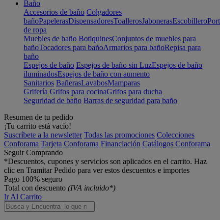
Baño
Accesorios de baño
Colgadores
baño
Papeleras
Dispensadores
Toalleros
Jaboneras
Escobillero
Port
de ropa
Muebles de baño
Botiquines
Conjuntos de muebles para
baño
Tocadores para baño
Armarios para baño
Repisa para
baño
Espejos de baño
Espejos de baño sin Luz
Espejos de baño
iluminados
Espejos de baño con aumento
Sanitarios
Bañeras
Lavabos
Mamparas
Grifería
Grifos para cocina
Grifos para ducha
Seguridad de baño
Barras de seguridad para baño
Resumen de tu pedido
¡Tu carrito está vacío!
Suscríbete a la newsletter
Todas las promociones
Colecciones
Conforama
Tarjeta Conforama
Financiación
Catálogos Conforama
Seguir Comprando
*Descuentos, cupones y servicios son aplicados en el carrito. Haz
clic en Tramitar Pedido para ver estos descuentos e importes
Pago 100% seguro
Total con descuento
(IVA incluido*)
Ir Al Carrito