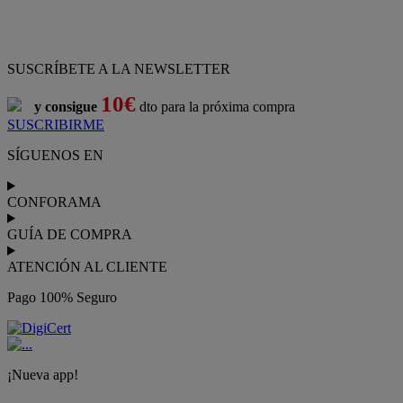
ATENCIÓN AL CLIENTE
Pago 100% Seguro
¡Nueva app!
Conforama, tu tienda de muebles,
decoración y electrodomésticos
Conforama
es tu tienda de
sofás
,
sofá cama
,
sofá chaise longue
,
sillón
,
sillón relax
,
colchones
,
muebles de salón
,
mesas comedor
,
dormitorio de juvenil
,
dormitorio de matrimonio
,
canapés
,
cocinas a medida
,
decoración
,
electrodomésticos
,
frigoríficos
,
microondas
,
lavavajillas
,
lavadora secadora
, y
televisiones
.
Descubre nuestra amplia variedad de estilos en cualquier
muebles
para tu hogar,
con los mejores precios y promociones
. Crea el
espacio en el que vives gracias a nuestros
muebles de comedor
y
habitaciones,
armarios
y
zapateros
,
mesas de comedor
y
sillas de
escritorio
. Además, podrás decorar tu casa con multitud de
artículos, tener el mejor ocio con los productos de
imagen y sonido
y aprovechar tu
jardín
en las épocas de buen tiempo. Conforama