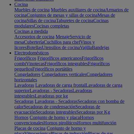
Cocina
Muebles de cocina
Muebles auxiliares de cocina
Armarios de
cocina
Conjuntos de mesas y sillas de cocina
Mesas de
cocina
Sillas de cocina
Taburetes de cocina
Cocinas
modulares
Cocinas completas
Cocinas a medida
Accesorios de cocina
Menaje
Servicio de
mesa
Cubertería
Cuchillos para chef
Vinos y
licores
Botellas
Utensilios de cocina
Vajilla
Bandejas
Electrodomésticos
Frigoríficos
Frigoríficos americanos
Frigoríficos
combi
Vinotecas
Frigoríficos integrables
Frigoríficos
pequeños
Frigoríficos portátiles
Congeladores
Congeladores verticales
Congeladores
horizontales
Lavadoras
Lavadoras de carga frontal
Lavadoras de carga
superior
Lavadoras - Secadoras
Lavadoras
integrables
Lavadoras por kg
Secadoras
Lavadoras - Secadoras
Secadoras con bomba de
calor
Secadoras de condensación
Secadoras de
evacuación
Secadoras integrables
Secadoras por Kg
Hornos
Conjunto de horno y placa
Hornos
convencionales
Hornos pirolíticos
Hornos multifunción
Placas de cocina
Conjunto de horno y
placa
Vitrocerámica
Placas de inducción
Placas de gas