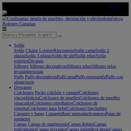
🔵Cambia tu electro con
-10% EXTRA
de descuento ☑️
AQUÍ
Baleares
Canarias
Sofás
Sofás
Chaise Longue
Rinconeras
Sofás cama
Sofás 2
plazas
Sofás 3 plazas
Sofás de piel
Sofás relax
Sofás
exterior
Divanes
Sillones
Sillones decorativos
Sillones relax
Sillones relax
levantapersonas
Puffs
Puffs decorativos
Puffs pera
Puffs reposapiés
Puffs con
almacenaje
Descanso
Colchones
Packs colchón y canapé
Colchones
viscoelásticos
Colchones de muelles
Colchones de muelles
ensacados
Colchones enrollados
Colchones de
espuma
Colchones para bebé
Colchones hinchables
Canapés y bases
Canapés
Base tapizadas
Somieres
Patas de
somieres
Camas
Camas de matrimonio
Camas dobles
Camas
individuales
Camas juveniles
Camas infantiles
Literas
Camas