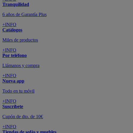
Todo en tu móvil
+INFO
Suscríbete
Cupón de dto. de 10€
+INFO
Tiendas de sofás y muebles
¡Encuentra la tuya!
+INFO
Tu cuenta
Promociones exclusivas
+INFO
El blog
Busca tu inspiración
+INFO
Grandes marcas de muebles, sofás,