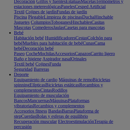
Decoración
Grifos y fuentes
Estatuas
Macetas
Termómetros y
estaciones metereológicas
Paneles
Cesped Artificial
Textil
Cojines de jardín
Fundas de jardín
Piscina
Plegable
Limpieza de piscinas
Ducha
Hinchable
Juguetes
Columpios
Toboganes
Hinchables
Casitas
Mascotas
Comederos
Jaulas
Casetas para mascotas
Bebé
Habitación bebé
Humidificadores
Cestas
Colchón para
bebé
Muebles para habitación de bebé
Cunas
Cama
bebé
Decoración bebé
Paseo
Coche
Mochilas
Accesorios
Capazos
Carrito ligero
Baño e higiene
Aspirador nasal
Orinales
Textil bebé
Cojines
Funda
Seguridad
Barreras
Deporte
Equipamiento de cardio
Máquinas de remo
Bicicletas
spinning
Elípticas
Bicicletas estáticas
Recambios y
complementos
Cintas
Rodillos
Equipamiento de musculación
Bancos
Mancuernas
Máquinas
Plataformas
vibratorias
Recambios y complementos
Accesorios fitness
Bandas
Barras
Plataforma de
step
Cuerdas
Bolas y esferas de equilibrio
Recuperación muscular
Electroestimulación
Terapia de
percusión