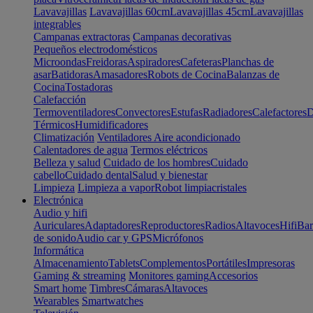
Lavavajillas
Lavavajillas 60cm
Lavavajillas 45cm
Lavavajillas
integrables
Campanas extractoras
Campanas decorativas
Pequeños electrodomésticos
Microondas
Freidoras
Aspiradores
Cafeteras
Planchas de
asar
Batidoras
Amasadores
Robots de Cocina
Balanzas de
Cocina
Tostadoras
Calefacción
Termoventiladores
Convectores
Estufas
Radiadores
Calefactores
D
Térmicos
Humidificadores
Climatización
Ventiladores
Aire acondicionado
Calentadores de agua
Termos eléctricos
Belleza y salud
Cuidado de los hombres
Cuidado
cabello
Cuidado dental
Salud y bienestar
Limpieza
Limpieza a vapor
Robot limpiacristales
Electrónica
Audio y hifi
Auriculares
Adaptadores
Reproductores
Radios
Altavoces
Hifi
Bar
de sonido
Audio car y GPS
Micrófonos
Informática
Almacenamiento
Tablets
Complementos
Portátiles
Impresoras
Gaming & streaming
Monitores gaming
Accesorios
Smart home
Timbres
Cámaras
Altavoces
Wearables
Smartwatches