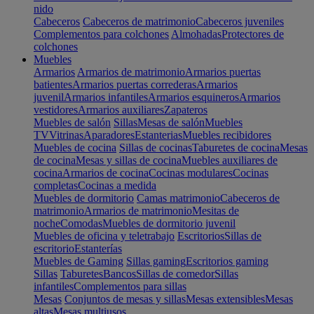
nido
Cabeceros
Cabeceros de matrimonio
Cabeceros juveniles
Complementos para colchones
Almohadas
Protectores de
colchones
Muebles
Armarios
Armarios de matrimonio
Armarios puertas
batientes
Armarios puertas correderas
Armarios
juvenil
Armarios infantiles
Armarios esquineros
Armarios
vestidores
Armarios auxiliares
Zapateros
Muebles de salón
Sillas
Mesas de salón
Muebles
TV
Vitrinas
Aparadores
Estanterias
Muebles recibidores
Muebles de cocina
Sillas de cocinas
Taburetes de cocina
Mesas
de cocina
Mesas y sillas de cocina
Muebles auxiliares de
cocina
Armarios de cocina
Cocinas modulares
Cocinas
completas
Cocinas a medida
Muebles de dormitorio
Camas matrimonio
Cabeceros de
matrimonio
Armarios de matrimonio
Mesitas de
noche
Comodas
Muebles de dormitorio juvenil
Muebles de oficina y teletrabajo
Escritorios
Sillas de
escritorio
Estanterías
Muebles de Gaming
Sillas gaming
Escritorios gaming
Sillas
Taburetes
Bancos
Sillas de comedor
Sillas
infantiles
Complementos para sillas
Mesas
Conjuntos de mesas y sillas
Mesas extensibles
Mesas
altas
Mesas multiusos