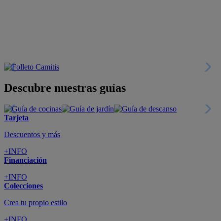
+INFO
Financiación
+INFO
Colecciones
Crea tu propio estilo
+INFO
Tranquilidad
6 años de Garantía Plus
+INFO
Catálogos
Miles de productos
+INFO
Por teléfono
Llámanos y compra
+INFO
Nueva app