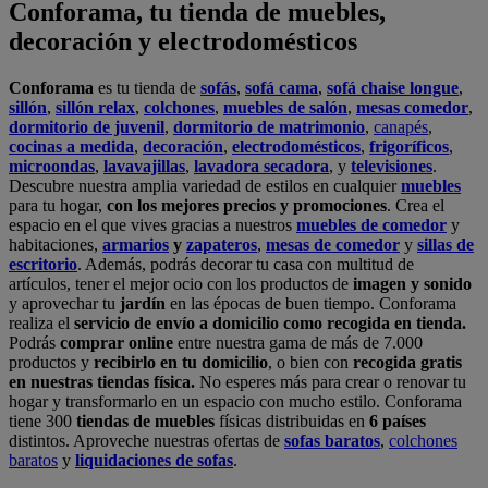
realiza el
servicio de envío a domicilio como recogida en tienda.
Podrás
comprar online
entre nuestra gama de más de 7.000
productos y
recibirlo en tu domicilio
, o bien con
recogida gratis
en nuestras tiendas física.
No esperes más para crear o renovar tu
hogar y transformarlo en un espacio con mucho estilo. Conforama
tiene 300
tiendas de muebles
físicas distribuidas en
6 países
distintos. Aproveche nuestras ofertas de
sofas baratos
,
colchones
baratos
y
liquidaciones de sofas
.
Conforama solo comercializa a través de su website o, físicamente,
en sus
tiendas de sofás
.
Alcalá de Guadaíra
,
Alcalá de Henares
,
Alcorcón
,
Alfafar
,
Alicante
,
Arinaga
,
Asturias
,
Badalona
,
Barakaldo
,
Barcelona
,
Burjassot
,
Castellón
,
Chafiras
,
Cordoba
,
Elche
,
Finestrat
,
Granada
,
Huércal de
Almería
,
La Coruña
,
La Laguna
,
La Zenia
,
Lanzarote
,
León
,
Lleida
,
Los Barrios
,
Madrid
,
Majadahonda
,
Málaga
,
Murcia
,
Orotava
,
Palma
,
Pamplona
,
Rivas
,
Sabadell
,
Sagunto
,
Salt, Girona
,
San Sebastian
,
Sant Boi
,
Santander
,
Santiago de Compostela
,
Sevilla
,
Tamaraceite
,
Terrassa
,
Viana
,
Vilanova i la Geltrú
,
Zaragoza
Ver más >>
© Conforama
Términos y Condiciones
Política de privacidad
Política de cookies
Configuración de Cookies