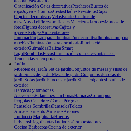
decorativas
Cuadros
Organización
Cajas decorativas
Percheros
Burros de
ropa
Joyeros
Biombos
Cestas
Baúles
Revisteros
Cajas
Objetos decorativos
Velas
Faroles
Centros de
mesa
Navidad
Flores artificiales
Maceteros
Jarrones
Marcos de
fotos
Figuras decorativas
Cajitas y
joyeros
Relojes
Ambientadores
Iluminación
Lámparas
Iluminación decorativa
Iluminación para
muebles
Iluminación para dormitorio
Iluminación
exterior
Guirnaldas
Balizas
Smart
Light
Bombillas
Focos
Iluminación con rieles
Cintas Led
Tendencias y temporadas
Jardín
Muebles de jardín
Set de jardín
Conjuntos de mesas y sillas de
jardín
Sillas de jardín
Mesas de jardín
Conjuntos de sofás de
jardín
Sofás jardín
Bancos de jardín
Sillas colgantes
Estufas de
exterior
Hamacas y tumbonas
Accesorios
Balancines
Tumbonas
Hamacas
Columpios
Pérgolas
Cenadores
Carpas
Pérgolas
Parasoles
Sombrillas
Parasoles
Toldos
Almacenamiento
Armarios
Arcones
Jardinería
Maquinaria
Huertos
Urbanos
Riego
Plantas
Jardineras
Compostadores
Cocina
Barbacoas
Cocina de exterior