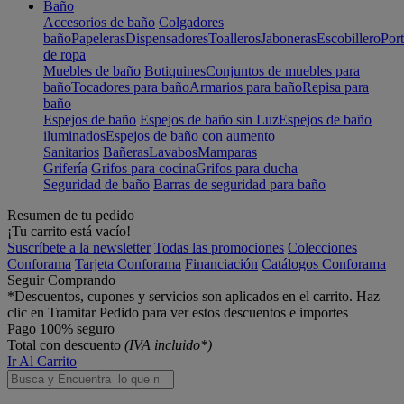
Baño
Accesorios de baño
Colgadores
baño
Papeleras
Dispensadores
Toalleros
Jaboneras
Escobillero
Port
de ropa
Muebles de baño
Botiquines
Conjuntos de muebles para
baño
Tocadores para baño
Armarios para baño
Repisa para
baño
Espejos de baño
Espejos de baño sin Luz
Espejos de baño
iluminados
Espejos de baño con aumento
Sanitarios
Bañeras
Lavabos
Mamparas
Grifería
Grifos para cocina
Grifos para ducha
Seguridad de baño
Barras de seguridad para baño
Resumen de tu pedido
¡Tu carrito está vacío!
Suscríbete a la newsletter
Todas las promociones
Colecciones
Conforama
Tarjeta Conforama
Financiación
Catálogos Conforama
Seguir Comprando
*Descuentos, cupones y servicios son aplicados en el carrito. Haz
clic en Tramitar Pedido para ver estos descuentos e importes
Pago 100% seguro
Total con descuento
(IVA incluido*)
Ir Al Carrito