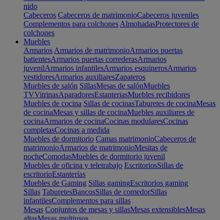
nido
Cabeceros
Cabeceros de matrimonio
Cabeceros juveniles
Complementos para colchones
Almohadas
Protectores de
colchones
Muebles
Armarios
Armarios de matrimonio
Armarios puertas
batientes
Armarios puertas correderas
Armarios
juvenil
Armarios infantiles
Armarios esquineros
Armarios
vestidores
Armarios auxiliares
Zapateros
Muebles de salón
Sillas
Mesas de salón
Muebles
TV
Vitrinas
Aparadores
Estanterias
Muebles recibidores
Muebles de cocina
Sillas de cocinas
Taburetes de cocina
Mesas
de cocina
Mesas y sillas de cocina
Muebles auxiliares de
cocina
Armarios de cocina
Cocinas modulares
Cocinas
completas
Cocinas a medida
Muebles de dormitorio
Camas matrimonio
Cabeceros de
matrimonio
Armarios de matrimonio
Mesitas de
noche
Comodas
Muebles de dormitorio juvenil
Muebles de oficina y teletrabajo
Escritorios
Sillas de
escritorio
Estanterías
Muebles de Gaming
Sillas gaming
Escritorios gaming
Sillas
Taburetes
Bancos
Sillas de comedor
Sillas
infantiles
Complementos para sillas
Mesas
Conjuntos de mesas y sillas
Mesas extensibles
Mesas
altas
Mesas multiusos