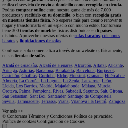
realiza el
servicio de envío a domicilio como recogida en tienda.
Podrás
comprar online
entre nuestra gama de más de 7.000
productos y
recibirlo en tu domicilio
, o bien con
recogida gratis
en nuestras tiendas física.
No esperes más para crear o renovar tu
hogar y transformarlo en un espacio con mucho estilo. Conforama
tiene 300
tiendas de muebles
físicas distribuidas en
6 países
distintos. Aproveche nuestras ofertas de
sofas baratos
,
colchones
baratos
y
liquidaciones de sofas
.
Conforama solo comercializa a través de su website o, físicamente,
en sus
tiendas de sofás
.
Alcalá de Guadaíra
,
Alcalá de Henares
,
Alcorcón
,
Alfafar
,
Alicante
,
Arinaga
,
Asturias
,
Badalona
,
Barakaldo
,
Barcelona
,
Burjassot
,
Castellón
,
Chafiras
,
Cordoba
,
Elche
,
Finestrat
,
Granada
,
Huércal de
Almería
,
La Coruña
,
La Laguna
,
La Zenia
,
Lanzarote
,
León
,
Lleida
,
Los Barrios
,
Madrid
,
Majadahonda
,
Málaga
,
Murcia
,
Orotava
,
Palma
,
Pamplona
,
Rivas
,
Sabadell
,
Sagunto
,
Salt, Girona
,
San Sebastian
,
Sant Boi
,
Santander
,
Santiago de Compostela
,
Sevilla
,
Tamaraceite
,
Terrassa
,
Viana
,
Vilanova i la Geltrú
,
Zaragoza
Ver más >>
© Conforama
Términos y Condiciones
Política de privacidad
Política de cookies
Configuración de Cookies