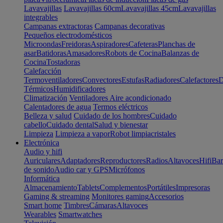
Lavavajillas
Lavavajillas 60cm
Lavavajillas 45cm
Lavavajillas
integrables
Campanas extractoras
Campanas decorativas
Pequeños electrodomésticos
Microondas
Freidoras
Aspiradores
Cafeteras
Planchas de
asar
Batidoras
Amasadores
Robots de Cocina
Balanzas de
Cocina
Tostadoras
Calefacción
Termoventiladores
Convectores
Estufas
Radiadores
Calefactores
D
Térmicos
Humidificadores
Climatización
Ventiladores
Aire acondicionado
Calentadores de agua
Termos eléctricos
Belleza y salud
Cuidado de los hombres
Cuidado
cabello
Cuidado dental
Salud y bienestar
Limpieza
Limpieza a vapor
Robot limpiacristales
Electrónica
Audio y hifi
Auriculares
Adaptadores
Reproductores
Radios
Altavoces
Hifi
Bar
de sonido
Audio car y GPS
Micrófonos
Informática
Almacenamiento
Tablets
Complementos
Portátiles
Impresoras
Gaming & streaming
Monitores gaming
Accesorios
Smart home
Timbres
Cámaras
Altavoces
Wearables
Smartwatches