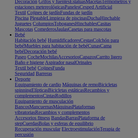
Decoración
Grifos y fuentes
Estatuas
Macetas
Termómetros y
estaciones metereológicas
Paneles
Cesped Artificial
Textil
Cojines de jardín
Fundas de jardín
Piscina
Plegable
Limpieza de piscinas
Ducha
Hinchable
Juguetes
Columpios
Toboganes
Hinchables
Casitas
Mascotas
Comederos
Jaulas
Casetas para mascotas
Bebé
Habitación bebé
Humidificadores
Cestas
Colchón para
bebé
Muebles para habitación de bebé
Cunas
Cama
bebé
Decoración bebé
Paseo
Coche
Mochilas
Accesorios
Capazos
Carrito ligero
Baño e higiene
Aspirador nasal
Orinales
Textil bebé
Cojines
Funda
Seguridad
Barreras
Deporte
Equipamiento de cardio
Máquinas de remo
Bicicletas
spinning
Elípticas
Bicicletas estáticas
Recambios y
complementos
Cintas
Rodillos
Equipamiento de musculación
Bancos
Mancuernas
Máquinas
Plataformas
vibratorias
Recambios y complementos
Accesorios fitness
Bandas
Barras
Plataforma de
step
Cuerdas
Bolas y esferas de equilibrio
Recuperación muscular
Electroestimulación
Terapia de
percusión