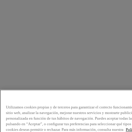
Utilizamos cookies propias y de terceros para garantizar el correcto funcionami
sitio web, analizar la navegación, mejorar nuestros servicios y mostrarte public
personalizada en función de tus hábitos de navegación. Puedes aceptar todas la
pulsando en “Aceptar”, o configurar tus preferencias para seleccionar qué tipos
cookies deseas permitir o rechazar. Para más información, consulta nuestra
Pol