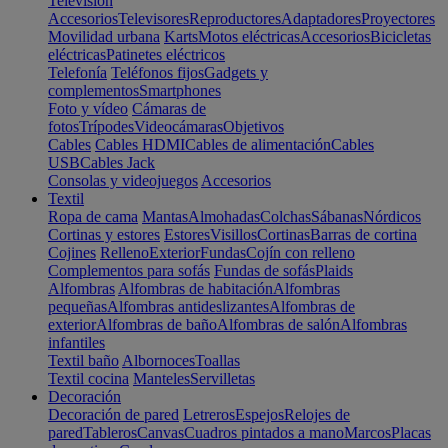
Televisión
Accesorios
Televisores
Reproductores
Adaptadores
Proyectores
Movilidad urbana
Karts
Motos eléctricas
Accesorios
Bicicletas
eléctricas
Patinetes eléctricos
Telefonía
Teléfonos fijos
Gadgets y
complementos
Smartphones
Foto y vídeo
Cámaras de
fotos
Trípodes
Videocámaras
Objetivos
Cables
Cables HDMI
Cables de alimentación
Cables
USB
Cables Jack
Consolas y videojuegos
Accesorios
Textil
Ropa de cama
Mantas
Almohadas
Colchas
Sábanas
Nórdicos
Cortinas y estores
Estores
Visillos
Cortinas
Barras de cortina
Cojines
Relleno
Exterior
Fundas
Cojín con relleno
Complementos para sofás
Fundas de sofás
Plaids
Alfombras
Alfombras de habitación
Alfombras
pequeñas
Alfombras antideslizantes
Alfombras de
exterior
Alfombras de baño
Alfombras de salón
Alfombras
infantiles
Textil baño
Albornoces
Toallas
Textil cocina
Manteles
Servilletas
Decoración
Decoración de pared
Letreros
Espejos
Relojes de
pared
Tableros
Canvas
Cuadros pintados a mano
Marcos
Placas