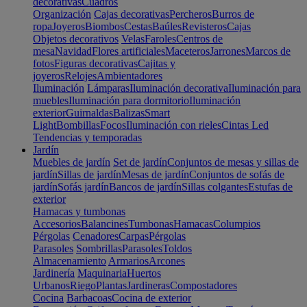
decorativas
Cuadros
Organización
Cajas decorativas
Percheros
Burros de
ropa
Joyeros
Biombos
Cestas
Baúles
Revisteros
Cajas
Objetos decorativos
Velas
Faroles
Centros de
mesa
Navidad
Flores artificiales
Maceteros
Jarrones
Marcos de
fotos
Figuras decorativas
Cajitas y
joyeros
Relojes
Ambientadores
Iluminación
Lámparas
Iluminación decorativa
Iluminación para
muebles
Iluminación para dormitorio
Iluminación
exterior
Guirnaldas
Balizas
Smart
Light
Bombillas
Focos
Iluminación con rieles
Cintas Led
Tendencias y temporadas
Jardín
Muebles de jardín
Set de jardín
Conjuntos de mesas y sillas de
jardín
Sillas de jardín
Mesas de jardín
Conjuntos de sofás de
jardín
Sofás jardín
Bancos de jardín
Sillas colgantes
Estufas de
exterior
Hamacas y tumbonas
Accesorios
Balancines
Tumbonas
Hamacas
Columpios
Pérgolas
Cenadores
Carpas
Pérgolas
Parasoles
Sombrillas
Parasoles
Toldos
Almacenamiento
Armarios
Arcones
Jardinería
Maquinaria
Huertos
Urbanos
Riego
Plantas
Jardineras
Compostadores
Cocina
Barbacoas
Cocina de exterior