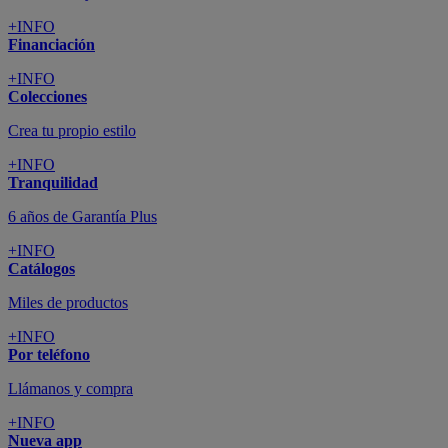
+INFO
Financiación
+INFO
Colecciones
Crea tu propio estilo
+INFO
Tranquilidad
6 años de Garantía Plus
+INFO
Catálogos
Miles de productos
+INFO
Por teléfono
Llámanos y compra
+INFO
Nueva app