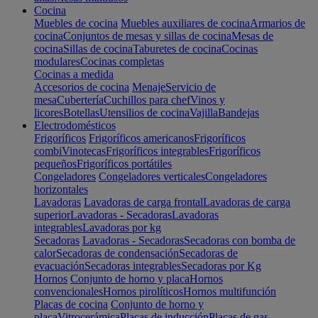
Cocina
Muebles de cocina
Muebles auxiliares de cocina
Armarios de
cocina
Conjuntos de mesas y sillas de cocina
Mesas de
cocina
Sillas de cocina
Taburetes de cocina
Cocinas
modulares
Cocinas completas
Cocinas a medida
Accesorios de cocina
Menaje
Servicio de
mesa
Cubertería
Cuchillos para chef
Vinos y
licores
Botellas
Utensilios de cocina
Vajilla
Bandejas
Electrodomésticos
Frigoríficos
Frigoríficos americanos
Frigoríficos
combi
Vinotecas
Frigoríficos integrables
Frigoríficos
pequeños
Frigoríficos portátiles
Congeladores
Congeladores verticales
Congeladores
horizontales
Lavadoras
Lavadoras de carga frontal
Lavadoras de carga
superior
Lavadoras - Secadoras
Lavadoras
integrables
Lavadoras por kg
Secadoras
Lavadoras - Secadoras
Secadoras con bomba de
calor
Secadoras de condensación
Secadoras de
evacuación
Secadoras integrables
Secadoras por Kg
Hornos
Conjunto de horno y placa
Hornos
convencionales
Hornos pirolíticos
Hornos multifunción
Placas de cocina
Conjunto de horno y
placa
Vitrocerámica
Placas de inducción
Placas de gas