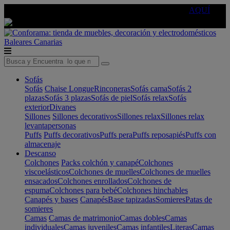
🔵Cambia tu electro con
-10% EXTRA
de descuento ☑️
AQUÍ
Baleares
Canarias
Sofás
Sofás
Chaise Longue
Rinconeras
Sofás cama
Sofás 2
plazas
Sofás 3 plazas
Sofás de piel
Sofás relax
Sofás
exterior
Divanes
Sillones
Sillones decorativos
Sillones relax
Sillones relax
levantapersonas
Puffs
Puffs decorativos
Puffs pera
Puffs reposapiés
Puffs con
almacenaje
Descanso
Colchones
Packs colchón y canapé
Colchones
viscoelásticos
Colchones de muelles
Colchones de muelles
ensacados
Colchones enrollados
Colchones de
espuma
Colchones para bebé
Colchones hinchables
Canapés y bases
Canapés
Base tapizadas
Somieres
Patas de
somieres
Camas
Camas de matrimonio
Camas dobles
Camas
individuales
Camas juveniles
Camas infantiles
Literas
Camas