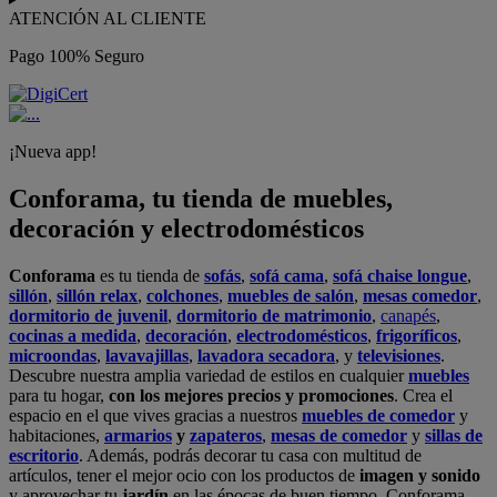
ATENCIÓN AL CLIENTE
Pago 100% Seguro
¡Nueva app!
Conforama, tu tienda de muebles,
decoración y electrodomésticos
Conforama
es tu tienda de
sofás
,
sofá cama
,
sofá chaise longue
,
sillón
,
sillón relax
,
colchones
,
muebles de salón
,
mesas comedor
,
dormitorio de juvenil
,
dormitorio de matrimonio
,
canapés
,
cocinas a medida
,
decoración
,
electrodomésticos
,
frigoríficos
,
microondas
,
lavavajillas
,
lavadora secadora
, y
televisiones
.
Descubre nuestra amplia variedad de estilos en cualquier
muebles
para tu hogar,
con los mejores precios y promociones
. Crea el
espacio en el que vives gracias a nuestros
muebles de comedor
y
habitaciones,
armarios
y
zapateros
,
mesas de comedor
y
sillas de
escritorio
. Además, podrás decorar tu casa con multitud de
artículos, tener el mejor ocio con los productos de
imagen y sonido
y aprovechar tu
jardín
en las épocas de buen tiempo. Conforama