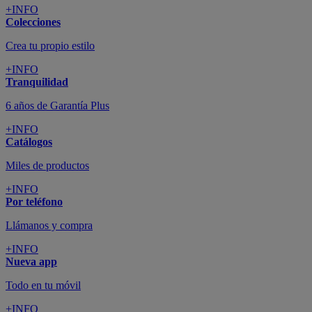
+INFO
Colecciones
Crea tu propio estilo
+INFO
Tranquilidad
6 años de Garantía Plus
+INFO
Catálogos
Miles de productos
+INFO
Por teléfono
Llámanos y compra
+INFO
Nueva app
Todo en tu móvil
+INFO