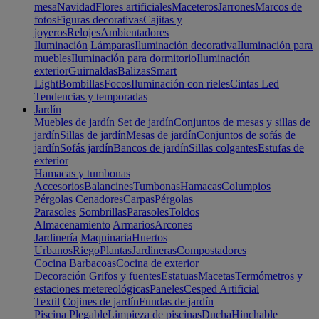
mesa
Navidad
Flores artificiales
Maceteros
Jarrones
Marcos de
fotos
Figuras decorativas
Cajitas y
joyeros
Relojes
Ambientadores
Iluminación
Lámparas
Iluminación decorativa
Iluminación para
muebles
Iluminación para dormitorio
Iluminación
exterior
Guirnaldas
Balizas
Smart
Light
Bombillas
Focos
Iluminación con rieles
Cintas Led
Tendencias y temporadas
Jardín
Muebles de jardín
Set de jardín
Conjuntos de mesas y sillas de
jardín
Sillas de jardín
Mesas de jardín
Conjuntos de sofás de
jardín
Sofás jardín
Bancos de jardín
Sillas colgantes
Estufas de
exterior
Hamacas y tumbonas
Accesorios
Balancines
Tumbonas
Hamacas
Columpios
Pérgolas
Cenadores
Carpas
Pérgolas
Parasoles
Sombrillas
Parasoles
Toldos
Almacenamiento
Armarios
Arcones
Jardinería
Maquinaria
Huertos
Urbanos
Riego
Plantas
Jardineras
Compostadores
Cocina
Barbacoas
Cocina de exterior
Decoración
Grifos y fuentes
Estatuas
Macetas
Termómetros y
estaciones metereológicas
Paneles
Cesped Artificial
Textil
Cojines de jardín
Fundas de jardín
Piscina
Plegable
Limpieza de piscinas
Ducha
Hinchable