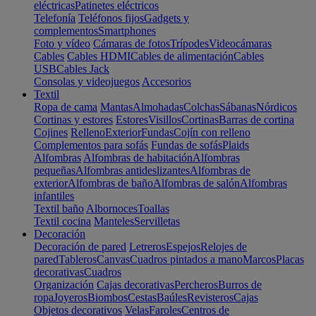
eléctricas
Patinetes eléctricos
Telefonía
Teléfonos fijos
Gadgets y
complementos
Smartphones
Foto y vídeo
Cámaras de fotos
Trípodes
Videocámaras
Cables
Cables HDMI
Cables de alimentación
Cables
USB
Cables Jack
Consolas y videojuegos
Accesorios
Textil
Ropa de cama
Mantas
Almohadas
Colchas
Sábanas
Nórdicos
Cortinas y estores
Estores
Visillos
Cortinas
Barras de cortina
Cojines
Relleno
Exterior
Fundas
Cojín con relleno
Complementos para sofás
Fundas de sofás
Plaids
Alfombras
Alfombras de habitación
Alfombras
pequeñas
Alfombras antideslizantes
Alfombras de
exterior
Alfombras de baño
Alfombras de salón
Alfombras
infantiles
Textil baño
Albornoces
Toallas
Textil cocina
Manteles
Servilletas
Decoración
Decoración de pared
Letreros
Espejos
Relojes de
pared
Tableros
Canvas
Cuadros pintados a mano
Marcos
Placas
decorativas
Cuadros
Organización
Cajas decorativas
Percheros
Burros de
ropa
Joyeros
Biombos
Cestas
Baúles
Revisteros
Cajas
Objetos decorativos
Velas
Faroles
Centros de