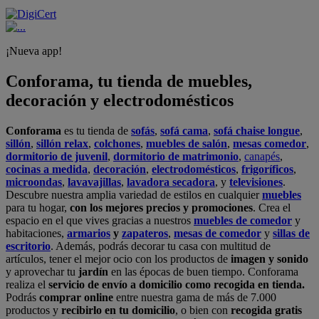
¡Nueva app!
Conforama, tu tienda de muebles,
decoración y electrodomésticos
Conforama
es tu tienda de
sofás
,
sofá cama
,
sofá chaise longue
,
sillón
,
sillón relax
,
colchones
,
muebles de salón
,
mesas comedor
,
dormitorio de juvenil
,
dormitorio de matrimonio
,
canapés
,
cocinas a medida
,
decoración
,
electrodomésticos
,
frigoríficos
,
microondas
,
lavavajillas
,
lavadora secadora
, y
televisiones
.
Descubre nuestra amplia variedad de estilos en cualquier
muebles
para tu hogar,
con los mejores precios y promociones
. Crea el
espacio en el que vives gracias a nuestros
muebles de comedor
y
habitaciones,
armarios
y
zapateros
,
mesas de comedor
y
sillas de
escritorio
. Además, podrás decorar tu casa con multitud de
artículos, tener el mejor ocio con los productos de
imagen y sonido
y aprovechar tu
jardín
en las épocas de buen tiempo. Conforama
realiza el
servicio de envío a domicilio como recogida en tienda.
Podrás
comprar online
entre nuestra gama de más de 7.000
productos y
recibirlo en tu domicilio
, o bien con
recogida gratis