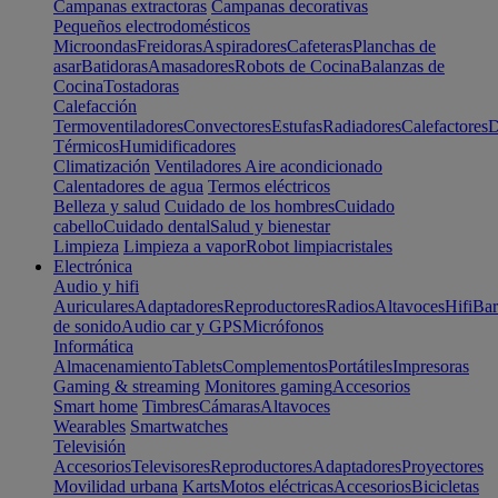
Campanas extractoras
Campanas decorativas
Pequeños electrodomésticos
Microondas
Freidoras
Aspiradores
Cafeteras
Planchas de
asar
Batidoras
Amasadores
Robots de Cocina
Balanzas de
Cocina
Tostadoras
Calefacción
Termoventiladores
Convectores
Estufas
Radiadores
Calefactores
D
Térmicos
Humidificadores
Climatización
Ventiladores
Aire acondicionado
Calentadores de agua
Termos eléctricos
Belleza y salud
Cuidado de los hombres
Cuidado
cabello
Cuidado dental
Salud y bienestar
Limpieza
Limpieza a vapor
Robot limpiacristales
Electrónica
Audio y hifi
Auriculares
Adaptadores
Reproductores
Radios
Altavoces
Hifi
Bar
de sonido
Audio car y GPS
Micrófonos
Informática
Almacenamiento
Tablets
Complementos
Portátiles
Impresoras
Gaming & streaming
Monitores gaming
Accesorios
Smart home
Timbres
Cámaras
Altavoces
Wearables
Smartwatches
Televisión
Accesorios
Televisores
Reproductores
Adaptadores
Proyectores
Movilidad urbana
Karts
Motos eléctricas
Accesorios
Bicicletas