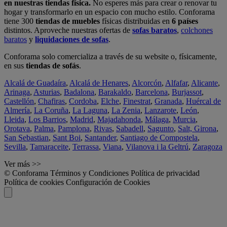
en nuestras tiendas física.
No esperes más para crear o renovar tu
hogar y transformarlo en un espacio con mucho estilo. Conforama
tiene 300
tiendas de muebles
físicas distribuidas en
6 países
distintos. Aproveche nuestras ofertas de
sofas baratos
,
colchones
baratos
y
liquidaciones de sofas
.
Conforama solo comercializa a través de su website o, físicamente,
en sus
tiendas de sofás
.
Alcalá de Guadaíra
,
Alcalá de Henares
,
Alcorcón
,
Alfafar
,
Alicante
,
Arinaga
,
Asturias
,
Badalona
,
Barakaldo
,
Barcelona
,
Burjassot
,
Castellón
,
Chafiras
,
Cordoba
,
Elche
,
Finestrat
,
Granada
,
Huércal de
Almería
,
La Coruña
,
La Laguna
,
La Zenia
,
Lanzarote
,
León
,
Lleida
,
Los Barrios
,
Madrid
,
Majadahonda
,
Málaga
,
Murcia
,
Orotava
,
Palma
,
Pamplona
,
Rivas
,
Sabadell
,
Sagunto
,
Salt, Girona
,
San Sebastian
,
Sant Boi
,
Santander
,
Santiago de Compostela
,
Sevilla
,
Tamaraceite
,
Terrassa
,
Viana
,
Vilanova i la Geltrú
,
Zaragoza
Ver más >>
© Conforama
Términos y Condiciones
Política de privacidad
Política de cookies
Configuración de Cookies