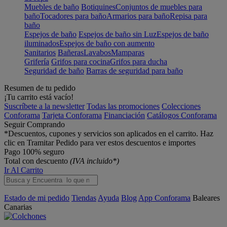
Muebles de baño
Botiquines
Conjuntos de muebles para
baño
Tocadores para baño
Armarios para baño
Repisa para
baño
Espejos de baño
Espejos de baño sin Luz
Espejos de baño
iluminados
Espejos de baño con aumento
Sanitarios
Bañeras
Lavabos
Mamparas
Grifería
Grifos para cocina
Grifos para ducha
Seguridad de baño
Barras de seguridad para baño
Resumen de tu pedido
¡Tu carrito está vacío!
Suscríbete a la newsletter
Todas las promociones
Colecciones
Conforama
Tarjeta Conforama
Financiación
Catálogos Conforama
Seguir Comprando
*Descuentos, cupones y servicios son aplicados en el carrito. Haz
clic en Tramitar Pedido para ver estos descuentos e importes
Pago 100% seguro
Total con descuento
(IVA incluido*)
Ir Al Carrito
Estado de mi pedido
Tiendas
Ayuda
Blog
App Conforama
Baleares
Canarias