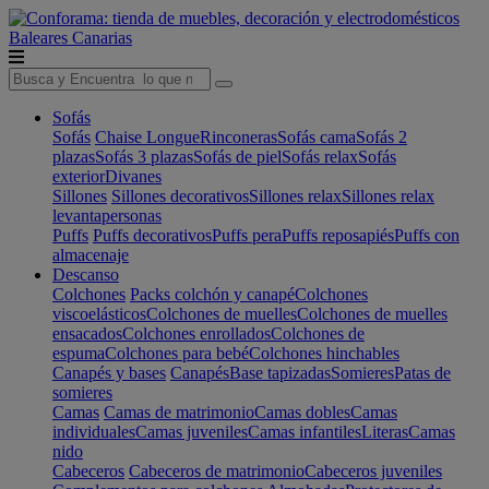
Baleares
Canarias
Sofás
Sofás
Chaise Longue
Rinconeras
Sofás cama
Sofás 2
plazas
Sofás 3 plazas
Sofás de piel
Sofás relax
Sofás
exterior
Divanes
Sillones
Sillones decorativos
Sillones relax
Sillones relax
levantapersonas
Puffs
Puffs decorativos
Puffs pera
Puffs reposapiés
Puffs con
almacenaje
Descanso
Colchones
Packs colchón y canapé
Colchones
viscoelásticos
Colchones de muelles
Colchones de muelles
ensacados
Colchones enrollados
Colchones de
espuma
Colchones para bebé
Colchones hinchables
Canapés y bases
Canapés
Base tapizadas
Somieres
Patas de
somieres
Camas
Camas de matrimonio
Camas dobles
Camas
individuales
Camas juveniles
Camas infantiles
Literas
Camas
nido
Cabeceros
Cabeceros de matrimonio
Cabeceros juveniles