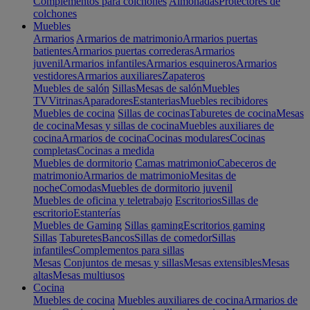
Complementos para colchones
Almohadas
Protectores de
colchones
Muebles
Armarios
Armarios de matrimonio
Armarios puertas
batientes
Armarios puertas correderas
Armarios
juvenil
Armarios infantiles
Armarios esquineros
Armarios
vestidores
Armarios auxiliares
Zapateros
Muebles de salón
Sillas
Mesas de salón
Muebles
TV
Vitrinas
Aparadores
Estanterias
Muebles recibidores
Muebles de cocina
Sillas de cocinas
Taburetes de cocina
Mesas
de cocina
Mesas y sillas de cocina
Muebles auxiliares de
cocina
Armarios de cocina
Cocinas modulares
Cocinas
completas
Cocinas a medida
Muebles de dormitorio
Camas matrimonio
Cabeceros de
matrimonio
Armarios de matrimonio
Mesitas de
noche
Comodas
Muebles de dormitorio juvenil
Muebles de oficina y teletrabajo
Escritorios
Sillas de
escritorio
Estanterías
Muebles de Gaming
Sillas gaming
Escritorios gaming
Sillas
Taburetes
Bancos
Sillas de comedor
Sillas
infantiles
Complementos para sillas
Mesas
Conjuntos de mesas y sillas
Mesas extensibles
Mesas
altas
Mesas multiusos
Cocina
Muebles de cocina
Muebles auxiliares de cocina
Armarios de