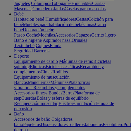
Juguetes
Columpios
Toboganes
Hinchables
Casitas
Mascotas
Comederos
Jaulas
Casetas para mascotas
Bebé
Habitación bebé
Humidificadores
Cestas
Colchón para
bebé
Muebles para habitación de bebé
Cunas
Cama
bebé
Decoración bebé
Paseo
Coche
Mochilas
Accesorios
Capazos
Carrito ligero
Baño e higiene
Aspirador nasal
Orinales
Textil bebé
Cojines
Funda
Seguridad
Barreras
Deporte
Equipamiento de cardio
Máquinas de remo
Bicicletas
spinning
Elípticas
Bicicletas estáticas
Recambios y
complementos
Cintas
Rodillos
Equipamiento de musculación
Bancos
Mancuernas
Máquinas
Plataformas
vibratorias
Recambios y complementos
Accesorios fitness
Bandas
Barras
Plataforma de
step
Cuerdas
Bolas y esferas de equilibrio
Recuperación muscular
Electroestimulación
Terapia de
percusión
Baño
Accesorios de baño
Colgadores
baño
Papeleras
Dispensadores
Toalleros
Jaboneras
Escobillero
Port
de ropa