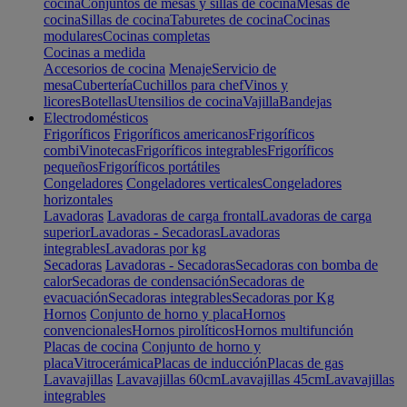
cocina
Conjuntos de mesas y sillas de cocina
Mesas de
cocina
Sillas de cocina
Taburetes de cocina
Cocinas
modulares
Cocinas completas
Cocinas a medida
Accesorios de cocina
Menaje
Servicio de
mesa
Cubertería
Cuchillos para chef
Vinos y
licores
Botellas
Utensilios de cocina
Vajilla
Bandejas
Electrodomésticos
Frigoríficos
Frigoríficos americanos
Frigoríficos
combi
Vinotecas
Frigoríficos integrables
Frigoríficos
pequeños
Frigoríficos portátiles
Congeladores
Congeladores verticales
Congeladores
horizontales
Lavadoras
Lavadoras de carga frontal
Lavadoras de carga
superior
Lavadoras - Secadoras
Lavadoras
integrables
Lavadoras por kg
Secadoras
Lavadoras - Secadoras
Secadoras con bomba de
calor
Secadoras de condensación
Secadoras de
evacuación
Secadoras integrables
Secadoras por Kg
Hornos
Conjunto de horno y placa
Hornos
convencionales
Hornos pirolíticos
Hornos multifunción
Placas de cocina
Conjunto de horno y
placa
Vitrocerámica
Placas de inducción
Placas de gas
Lavavajillas
Lavavajillas 60cm
Lavavajillas 45cm
Lavavajillas
integrables