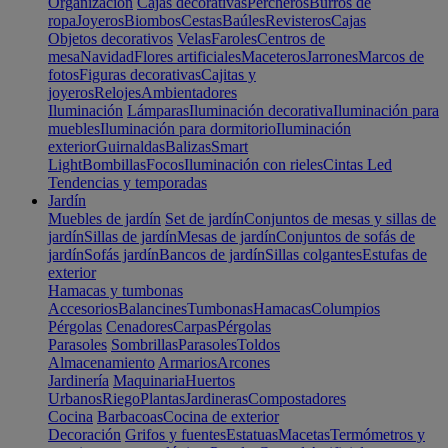
Organización
Cajas decorativas
Percheros
Burros de
ropa
Joyeros
Biombos
Cestas
Baúles
Revisteros
Cajas
Objetos decorativos
Velas
Faroles
Centros de
mesa
Navidad
Flores artificiales
Maceteros
Jarrones
Marcos de
fotos
Figuras decorativas
Cajitas y
joyeros
Relojes
Ambientadores
Iluminación
Lámparas
Iluminación decorativa
Iluminación para
muebles
Iluminación para dormitorio
Iluminación
exterior
Guirnaldas
Balizas
Smart
Light
Bombillas
Focos
Iluminación con rieles
Cintas Led
Tendencias y temporadas
Jardín
Muebles de jardín
Set de jardín
Conjuntos de mesas y sillas de
jardín
Sillas de jardín
Mesas de jardín
Conjuntos de sofás de
jardín
Sofás jardín
Bancos de jardín
Sillas colgantes
Estufas de
exterior
Hamacas y tumbonas
Accesorios
Balancines
Tumbonas
Hamacas
Columpios
Pérgolas
Cenadores
Carpas
Pérgolas
Parasoles
Sombrillas
Parasoles
Toldos
Almacenamiento
Armarios
Arcones
Jardinería
Maquinaria
Huertos
Urbanos
Riego
Plantas
Jardineras
Compostadores
Cocina
Barbacoas
Cocina de exterior
Decoración
Grifos y fuentes
Estatuas
Macetas
Termómetros y