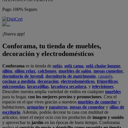
Pago 100% Seguro
¡Nueva app!
Conforama, tu tienda de muebles,
decoración y electrodomésticos
Conforama
es tu tienda de
sofás
,
sofá cama
,
sofá chaise longue
,
sillón
,
sillón relax
,
colchones
,
muebles de salón
,
mesas comedor
,
dormitorio de juvenil
,
dormitorio de matrimonio
,
canapés
,
cocinas a medida
,
decoración
,
electrodomésticos
,
frigoríficos
,
microondas
,
lavavajillas
,
lavadora secadora
, y
televisiones
.
Descubre nuestra amplia variedad de estilos en cualquier
muebles
para tu hogar,
con los mejores precios y promociones
. Crea el
espacio en el que vives gracias a nuestros
muebles de comedor
y
habitaciones,
armarios
y
zapateros
,
mesas de comedor
y
sillas de
escritorio
. Además, podrás decorar tu casa con multitud de
artículos, tener el mejor ocio con los productos de
imagen y sonido
y aprovechar tu
jardín
en las épocas de buen tiempo. Conforama
realiza el
servicio de envío a domicilio como recogida en tienda.