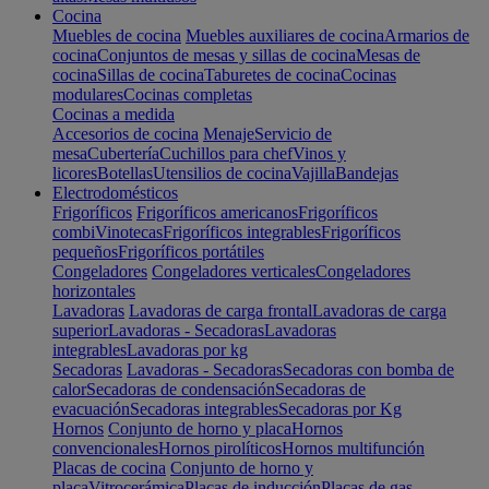
Cocina
Muebles de cocina
Muebles auxiliares de cocina
Armarios de
cocina
Conjuntos de mesas y sillas de cocina
Mesas de
cocina
Sillas de cocina
Taburetes de cocina
Cocinas
modulares
Cocinas completas
Cocinas a medida
Accesorios de cocina
Menaje
Servicio de
mesa
Cubertería
Cuchillos para chef
Vinos y
licores
Botellas
Utensilios de cocina
Vajilla
Bandejas
Electrodomésticos
Frigoríficos
Frigoríficos americanos
Frigoríficos
combi
Vinotecas
Frigoríficos integrables
Frigoríficos
pequeños
Frigoríficos portátiles
Congeladores
Congeladores verticales
Congeladores
horizontales
Lavadoras
Lavadoras de carga frontal
Lavadoras de carga
superior
Lavadoras - Secadoras
Lavadoras
integrables
Lavadoras por kg
Secadoras
Lavadoras - Secadoras
Secadoras con bomba de
calor
Secadoras de condensación
Secadoras de
evacuación
Secadoras integrables
Secadoras por Kg
Hornos
Conjunto de horno y placa
Hornos
convencionales
Hornos pirolíticos
Hornos multifunción
Placas de cocina
Conjunto de horno y
placa
Vitrocerámica
Placas de inducción
Placas de gas