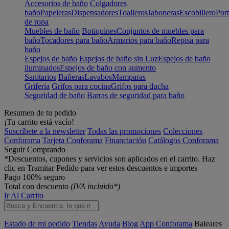
Accesorios de baño
Colgadores
baño
Papeleras
Dispensadores
Toalleros
Jaboneras
Escobillero
Port
de ropa
Muebles de baño
Botiquines
Conjuntos de muebles para
baño
Tocadores para baño
Armarios para baño
Repisa para
baño
Espejos de baño
Espejos de baño sin Luz
Espejos de baño
iluminados
Espejos de baño con aumento
Sanitarios
Bañeras
Lavabos
Mamparas
Grifería
Grifos para cocina
Grifos para ducha
Seguridad de baño
Barras de seguridad para baño
Resumen de tu pedido
¡Tu carrito está vacío!
Suscríbete a la newsletter
Todas las promociones
Colecciones
Conforama
Tarjeta Conforama
Financiación
Catálogos Conforama
Seguir Comprando
*Descuentos, cupones y servicios son aplicados en el carrito. Haz
clic en Tramitar Pedido para ver estos descuentos e importes
Pago 100% seguro
Total con descuento
(IVA incluido*)
Ir Al Carrito
Estado de mi pedido
Tiendas
Ayuda
Blog
App Conforama
Baleares