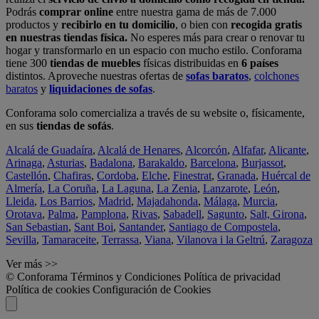
Podrás
comprar online
entre nuestra gama de más de 7.000
productos y
recibirlo en tu domicilio
, o bien con
recogida gratis
en nuestras tiendas física.
No esperes más para crear o renovar tu
hogar y transformarlo en un espacio con mucho estilo. Conforama
tiene 300
tiendas de muebles
físicas distribuidas en
6 países
distintos. Aproveche nuestras ofertas de
sofas baratos
,
colchones
baratos
y
liquidaciones de sofas
.
Conforama solo comercializa a través de su website o, físicamente,
en sus
tiendas de sofás
.
Alcalá de Guadaíra
,
Alcalá de Henares
,
Alcorcón
,
Alfafar
,
Alicante
,
Arinaga
,
Asturias
,
Badalona
,
Barakaldo
,
Barcelona
,
Burjassot
,
Castellón
,
Chafiras
,
Cordoba
,
Elche
,
Finestrat
,
Granada
,
Huércal de
Almería
,
La Coruña
,
La Laguna
,
La Zenia
,
Lanzarote
,
León
,
Lleida
,
Los Barrios
,
Madrid
,
Majadahonda
,
Málaga
,
Murcia
,
Orotava
,
Palma
,
Pamplona
,
Rivas
,
Sabadell
,
Sagunto
,
Salt, Girona
,
San Sebastian
,
Sant Boi
,
Santander
,
Santiago de Compostela
,
Sevilla
,
Tamaraceite
,
Terrassa
,
Viana
,
Vilanova i la Geltrú
,
Zaragoza
Ver más >>
© Conforama
Términos y Condiciones
Política de privacidad
Política de cookies
Configuración de Cookies