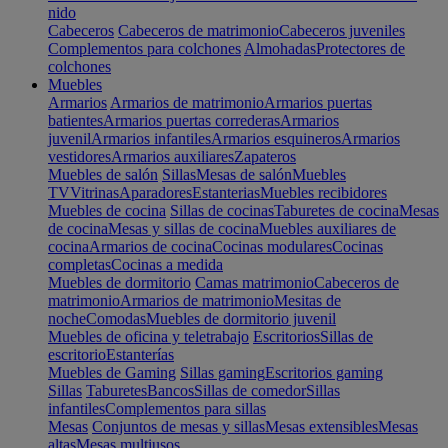
nido
Cabeceros
Cabeceros de matrimonio
Cabeceros juveniles
Complementos para colchones
Almohadas
Protectores de
colchones
Muebles
Armarios
Armarios de matrimonio
Armarios puertas
batientes
Armarios puertas correderas
Armarios
juvenil
Armarios infantiles
Armarios esquineros
Armarios
vestidores
Armarios auxiliares
Zapateros
Muebles de salón
Sillas
Mesas de salón
Muebles
TV
Vitrinas
Aparadores
Estanterias
Muebles recibidores
Muebles de cocina
Sillas de cocinas
Taburetes de cocina
Mesas
de cocina
Mesas y sillas de cocina
Muebles auxiliares de
cocina
Armarios de cocina
Cocinas modulares
Cocinas
completas
Cocinas a medida
Muebles de dormitorio
Camas matrimonio
Cabeceros de
matrimonio
Armarios de matrimonio
Mesitas de
noche
Comodas
Muebles de dormitorio juvenil
Muebles de oficina y teletrabajo
Escritorios
Sillas de
escritorio
Estanterías
Muebles de Gaming
Sillas gaming
Escritorios gaming
Sillas
Taburetes
Bancos
Sillas de comedor
Sillas
infantiles
Complementos para sillas
Mesas
Conjuntos de mesas y sillas
Mesas extensibles
Mesas
altas
Mesas multiusos