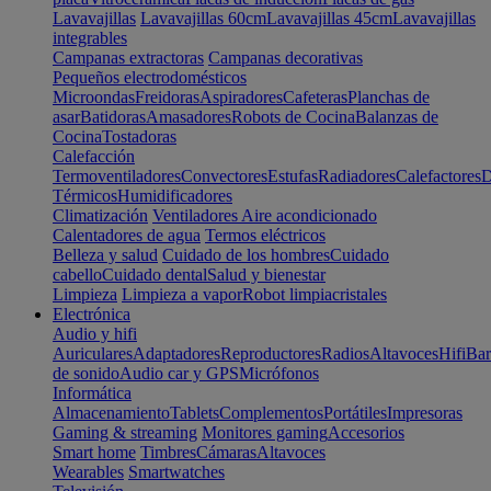
Lavavajillas
Lavavajillas 60cm
Lavavajillas 45cm
Lavavajillas
integrables
Campanas extractoras
Campanas decorativas
Pequeños electrodomésticos
Microondas
Freidoras
Aspiradores
Cafeteras
Planchas de
asar
Batidoras
Amasadores
Robots de Cocina
Balanzas de
Cocina
Tostadoras
Calefacción
Termoventiladores
Convectores
Estufas
Radiadores
Calefactores
D
Térmicos
Humidificadores
Climatización
Ventiladores
Aire acondicionado
Calentadores de agua
Termos eléctricos
Belleza y salud
Cuidado de los hombres
Cuidado
cabello
Cuidado dental
Salud y bienestar
Limpieza
Limpieza a vapor
Robot limpiacristales
Electrónica
Audio y hifi
Auriculares
Adaptadores
Reproductores
Radios
Altavoces
Hifi
Bar
de sonido
Audio car y GPS
Micrófonos
Informática
Almacenamiento
Tablets
Complementos
Portátiles
Impresoras
Gaming & streaming
Monitores gaming
Accesorios
Smart home
Timbres
Cámaras
Altavoces
Wearables
Smartwatches