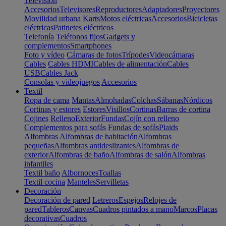
Televisión
Accesorios
Televisores
Reproductores
Adaptadores
Proyectores
Movilidad urbana
Karts
Motos eléctricas
Accesorios
Bicicletas
eléctricas
Patinetes eléctricos
Telefonía
Teléfonos fijos
Gadgets y
complementos
Smartphones
Foto y vídeo
Cámaras de fotos
Trípodes
Videocámaras
Cables
Cables HDMI
Cables de alimentación
Cables
USB
Cables Jack
Consolas y videojuegos
Accesorios
Textil
Ropa de cama
Mantas
Almohadas
Colchas
Sábanas
Nórdicos
Cortinas y estores
Estores
Visillos
Cortinas
Barras de cortina
Cojines
Relleno
Exterior
Fundas
Cojín con relleno
Complementos para sofás
Fundas de sofás
Plaids
Alfombras
Alfombras de habitación
Alfombras
pequeñas
Alfombras antideslizantes
Alfombras de
exterior
Alfombras de baño
Alfombras de salón
Alfombras
infantiles
Textil baño
Albornoces
Toallas
Textil cocina
Manteles
Servilletas
Decoración
Decoración de pared
Letreros
Espejos
Relojes de
pared
Tableros
Canvas
Cuadros pintados a mano
Marcos
Placas
decorativas
Cuadros