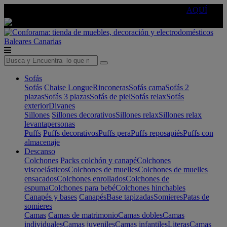
🔵Cambia tu electro con
-10% EXTRA
de descuento ☑️
AQUÍ
Baleares
Canarias
Sofás
Sofás
Chaise Longue
Rinconeras
Sofás cama
Sofás 2
plazas
Sofás 3 plazas
Sofás de piel
Sofás relax
Sofás
exterior
Divanes
Sillones
Sillones decorativos
Sillones relax
Sillones relax
levantapersonas
Puffs
Puffs decorativos
Puffs pera
Puffs reposapiés
Puffs con
almacenaje
Descanso
Colchones
Packs colchón y canapé
Colchones
viscoelásticos
Colchones de muelles
Colchones de muelles
ensacados
Colchones enrollados
Colchones de
espuma
Colchones para bebé
Colchones hinchables
Canapés y bases
Canapés
Base tapizadas
Somieres
Patas de
somieres
Camas
Camas de matrimonio
Camas dobles
Camas
individuales
Camas juveniles
Camas infantiles
Literas
Camas