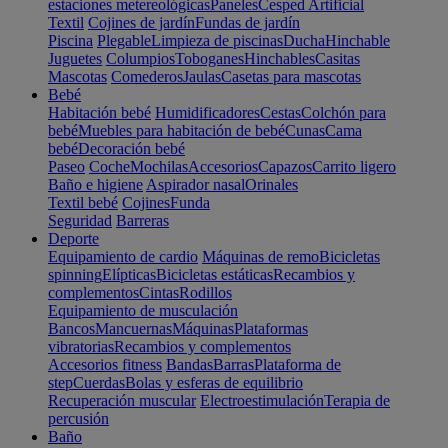
estaciones metereológicas
Paneles
Cesped Artificial
Textil
Cojines de jardín
Fundas de jardín
Piscina
Plegable
Limpieza de piscinas
Ducha
Hinchable
Juguetes
Columpios
Toboganes
Hinchables
Casitas
Mascotas
Comederos
Jaulas
Casetas para mascotas
Bebé
Habitación bebé
Humidificadores
Cestas
Colchón para
bebé
Muebles para habitación de bebé
Cunas
Cama
bebé
Decoración bebé
Paseo
Coche
Mochilas
Accesorios
Capazos
Carrito ligero
Baño e higiene
Aspirador nasal
Orinales
Textil bebé
Cojines
Funda
Seguridad
Barreras
Deporte
Equipamiento de cardio
Máquinas de remo
Bicicletas
spinning
Elípticas
Bicicletas estáticas
Recambios y
complementos
Cintas
Rodillos
Equipamiento de musculación
Bancos
Mancuernas
Máquinas
Plataformas
vibratorias
Recambios y complementos
Accesorios fitness
Bandas
Barras
Plataforma de
step
Cuerdas
Bolas y esferas de equilibrio
Recuperación muscular
Electroestimulación
Terapia de
percusión
Baño