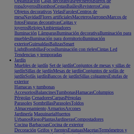
Organización
Cajas decorativas
Percheros
Burros de
ropa
Joyeros
Biombos
Cestas
Baúles
Revisteros
Cajas
Objetos decorativos
Velas
Faroles
Centros de
mesa
Navidad
Flores artificiales
Maceteros
Jarrones
Marcos de
fotos
Figuras decorativas
Cajitas y
joyeros
Relojes
Ambientadores
Iluminación
Lámparas
Iluminación decorativa
Iluminación para
muebles
Iluminación para dormitorio
Iluminación
exterior
Guirnaldas
Balizas
Smart
Light
Bombillas
Focos
Iluminación con rieles
Cintas Led
Tendencias y temporadas
Jardín
Muebles de jardín
Set de jardín
Conjuntos de mesas y sillas de
jardín
Sillas de jardín
Mesas de jardín
Conjuntos de sofás de
jardín
Sofás jardín
Bancos de jardín
Sillas colgantes
Estufas de
exterior
Hamacas y tumbonas
Accesorios
Balancines
Tumbonas
Hamacas
Columpios
Pérgolas
Cenadores
Carpas
Pérgolas
Parasoles
Sombrillas
Parasoles
Toldos
Almacenamiento
Armarios
Arcones
Jardinería
Maquinaria
Huertos
Urbanos
Riego
Plantas
Jardineras
Compostadores
Cocina
Barbacoas
Cocina de exterior
Decoración
Grifos y fuentes
Estatuas
Macetas
Termómetros y