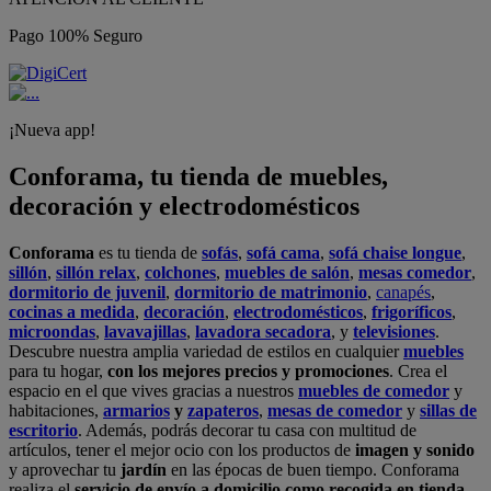
Pago 100% Seguro
¡Nueva app!
Conforama, tu tienda de muebles,
decoración y electrodomésticos
Conforama
es tu tienda de
sofás
,
sofá cama
,
sofá chaise longue
,
sillón
,
sillón relax
,
colchones
,
muebles de salón
,
mesas comedor
,
dormitorio de juvenil
,
dormitorio de matrimonio
,
canapés
,
cocinas a medida
,
decoración
,
electrodomésticos
,
frigoríficos
,
microondas
,
lavavajillas
,
lavadora secadora
, y
televisiones
.
Descubre nuestra amplia variedad de estilos en cualquier
muebles
para tu hogar,
con los mejores precios y promociones
. Crea el
espacio en el que vives gracias a nuestros
muebles de comedor
y
habitaciones,
armarios
y
zapateros
,
mesas de comedor
y
sillas de
escritorio
. Además, podrás decorar tu casa con multitud de
artículos, tener el mejor ocio con los productos de
imagen y sonido
y aprovechar tu
jardín
en las épocas de buen tiempo. Conforama
realiza el
servicio de envío a domicilio como recogida en tienda.