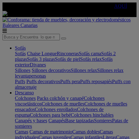
🔵Cambia tu electro con
-10% EXTRA
de descuento ☑️
AQUÍ
Baleares
Canarias
Sofás
Sofás
Chaise Longue
Rinconeras
Sofás cama
Sofás 2
plazas
Sofás 3 plazas
Sofás de piel
Sofás relax
Sofás
exterior
Divanes
Sillones
Sillones decorativos
Sillones relax
Sillones relax
levantapersonas
Puffs
Puffs decorativos
Puffs pera
Puffs reposapiés
Puffs con
almacenaje
Descanso
Colchones
Packs colchón y canapé
Colchones
viscoelásticos
Colchones de muelles
Colchones de muelles
ensacados
Colchones enrollados
Colchones de
espuma
Colchones para bebé
Colchones hinchables
Canapés y bases
Canapés
Base tapizadas
Somieres
Patas de
somieres
Camas
Camas de matrimonio
Camas dobles
Camas
individuales
Camas juveniles
Camas infantiles
Literas
Camas