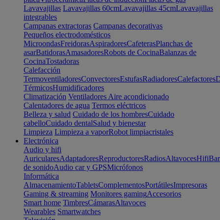
Lavavajillas
Lavavajillas 60cm
Lavavajillas 45cm
Lavavajillas
integrables
Campanas extractoras
Campanas decorativas
Pequeños electrodomésticos
Microondas
Freidoras
Aspiradores
Cafeteras
Planchas de
asar
Batidoras
Amasadores
Robots de Cocina
Balanzas de
Cocina
Tostadoras
Calefacción
Termoventiladores
Convectores
Estufas
Radiadores
Calefactores
D
Térmicos
Humidificadores
Climatización
Ventiladores
Aire acondicionado
Calentadores de agua
Termos eléctricos
Belleza y salud
Cuidado de los hombres
Cuidado
cabello
Cuidado dental
Salud y bienestar
Limpieza
Limpieza a vapor
Robot limpiacristales
Electrónica
Audio y hifi
Auriculares
Adaptadores
Reproductores
Radios
Altavoces
Hifi
Bar
de sonido
Audio car y GPS
Micrófonos
Informática
Almacenamiento
Tablets
Complementos
Portátiles
Impresoras
Gaming & streaming
Monitores gaming
Accesorios
Smart home
Timbres
Cámaras
Altavoces
Wearables
Smartwatches