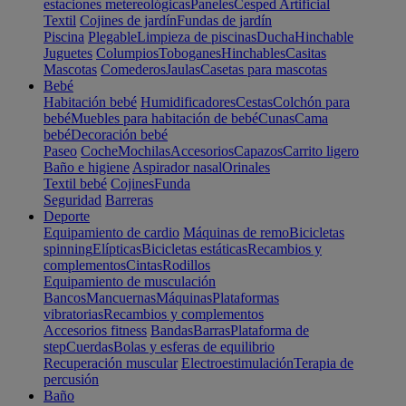
estaciones metereológicas
Paneles
Cesped Artificial
Textil
Cojines de jardín
Fundas de jardín
Piscina
Plegable
Limpieza de piscinas
Ducha
Hinchable
Juguetes
Columpios
Toboganes
Hinchables
Casitas
Mascotas
Comederos
Jaulas
Casetas para mascotas
Bebé
Habitación bebé
Humidificadores
Cestas
Colchón para
bebé
Muebles para habitación de bebé
Cunas
Cama
bebé
Decoración bebé
Paseo
Coche
Mochilas
Accesorios
Capazos
Carrito ligero
Baño e higiene
Aspirador nasal
Orinales
Textil bebé
Cojines
Funda
Seguridad
Barreras
Deporte
Equipamiento de cardio
Máquinas de remo
Bicicletas
spinning
Elípticas
Bicicletas estáticas
Recambios y
complementos
Cintas
Rodillos
Equipamiento de musculación
Bancos
Mancuernas
Máquinas
Plataformas
vibratorias
Recambios y complementos
Accesorios fitness
Bandas
Barras
Plataforma de
step
Cuerdas
Bolas y esferas de equilibrio
Recuperación muscular
Electroestimulación
Terapia de
percusión
Baño