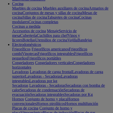
Cocina
Muebles de cocina
Muebles auxiliares de cocina
Armarios de
cocina
Conjuntos de mesas y sillas de cocina
Mesas de
cocina
Sillas de cocina
Taburetes de cocina
Cocinas
modulares
Cocinas completas
Cocinas a medida
Accesorios de cocina
Menaje
Servicio de
mesa
Cubertería
Cuchillos para chef
Vinos y
licores
Botellas
Utensilios de cocina
Vajilla
Bandejas
Electrodomésticos
Frigoríficos
Frigoríficos americanos
Frigoríficos
combi
Vinotecas
Frigoríficos integrables
Frigoríficos
pequeños
Frigoríficos portátiles
Congeladores
Congeladores verticales
Congeladores
horizontales
Lavadoras
Lavadoras de carga frontal
Lavadoras de carga
superior
Lavadoras - Secadoras
Lavadoras
integrables
Lavadoras por kg
Secadoras
Lavadoras - Secadoras
Secadoras con bomba de
calor
Secadoras de condensación
Secadoras de
evacuación
Secadoras integrables
Secadoras por Kg
Hornos
Conjunto de horno y placa
Hornos
convencionales
Hornos pirolíticos
Hornos multifunción
Placas de cocina
Conjunto de horno y
placa
Vitrocerámica
Placas de inducción
Placas de gas