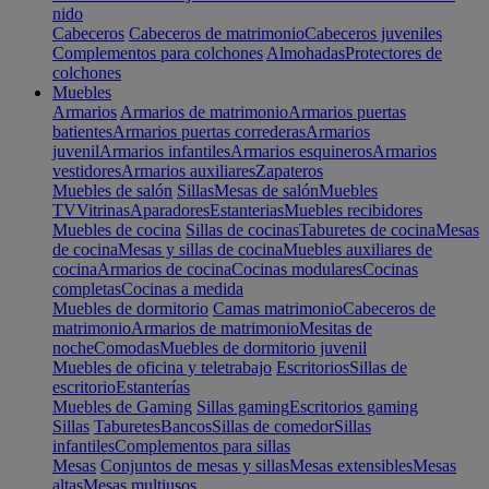
nido
Cabeceros
Cabeceros de matrimonio
Cabeceros juveniles
Complementos para colchones
Almohadas
Protectores de
colchones
Muebles
Armarios
Armarios de matrimonio
Armarios puertas
batientes
Armarios puertas correderas
Armarios
juvenil
Armarios infantiles
Armarios esquineros
Armarios
vestidores
Armarios auxiliares
Zapateros
Muebles de salón
Sillas
Mesas de salón
Muebles
TV
Vitrinas
Aparadores
Estanterias
Muebles recibidores
Muebles de cocina
Sillas de cocinas
Taburetes de cocina
Mesas
de cocina
Mesas y sillas de cocina
Muebles auxiliares de
cocina
Armarios de cocina
Cocinas modulares
Cocinas
completas
Cocinas a medida
Muebles de dormitorio
Camas matrimonio
Cabeceros de
matrimonio
Armarios de matrimonio
Mesitas de
noche
Comodas
Muebles de dormitorio juvenil
Muebles de oficina y teletrabajo
Escritorios
Sillas de
escritorio
Estanterías
Muebles de Gaming
Sillas gaming
Escritorios gaming
Sillas
Taburetes
Bancos
Sillas de comedor
Sillas
infantiles
Complementos para sillas
Mesas
Conjuntos de mesas y sillas
Mesas extensibles
Mesas
altas
Mesas multiusos