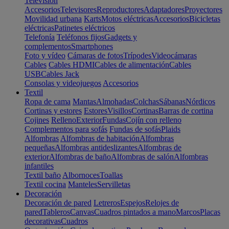
Televisión
Accesorios
Televisores
Reproductores
Adaptadores
Proyectores
Movilidad urbana
Karts
Motos eléctricas
Accesorios
Bicicletas
eléctricas
Patinetes eléctricos
Telefonía
Teléfonos fijos
Gadgets y
complementos
Smartphones
Foto y vídeo
Cámaras de fotos
Trípodes
Videocámaras
Cables
Cables HDMI
Cables de alimentación
Cables
USB
Cables Jack
Consolas y videojuegos
Accesorios
Textil
Ropa de cama
Mantas
Almohadas
Colchas
Sábanas
Nórdicos
Cortinas y estores
Estores
Visillos
Cortinas
Barras de cortina
Cojines
Relleno
Exterior
Fundas
Cojín con relleno
Complementos para sofás
Fundas de sofás
Plaids
Alfombras
Alfombras de habitación
Alfombras
pequeñas
Alfombras antideslizantes
Alfombras de
exterior
Alfombras de baño
Alfombras de salón
Alfombras
infantiles
Textil baño
Albornoces
Toallas
Textil cocina
Manteles
Servilletas
Decoración
Decoración de pared
Letreros
Espejos
Relojes de
pared
Tableros
Canvas
Cuadros pintados a mano
Marcos
Placas
decorativas
Cuadros