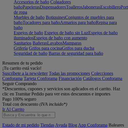
Accesorios de baño
Colgadores
baño
Papeleras
Dispensadores
Toalleros
Jaboneras
Escobillero
Port
de ropa
Muebles de baño
Botiquines
Conjuntos de muebles para
baño
Tocadores para baño
Armarios para baño
Repisa para
baño
Espejos de baño
Espejos de baño sin Luz
Espejos de baño
iluminados
Espejos de baño con aumento
Sanitarios
Bañeras
Lavabos
Mamparas
Grifería
Grifos para cocina
Grifos para ducha
Seguridad de baño
Barras de seguridad para baño
Resumen de tu pedido
¡Tu carrito está vacío!
Suscríbete a la newsletter
Todas las promociones
Colecciones
Conforama
Tarjeta Conforama
Financiación
Catálogos Conforama
Seguir Comprando
*Descuentos, cupones y servicios son aplicados en el carrito. Haz
clic en Tramitar Pedido para ver estos descuentos e importes
Pago 100% seguro
Total con descuento
(IVA incluido*)
Ir Al Carrito
Estado de mi pedido
Tiendas
Ayuda
Blog
App Conforama
Baleares