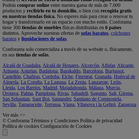
Podrás
comprar online
entre nuestra gama de más de 7.000
productos y
recibirlo en tu domicilio
, o bien con
recogida gratis
en nuestras tiendas física.
No esperes más para crear o renovar tu
hogar y transformarlo en un espacio con mucho estilo. Conforama
tiene 300
tiendas de muebles
físicas distribuidas en
6 países
distintos. Aproveche nuestras ofertas de
sofas baratos
,
colchones
baratos
y
liquidaciones de sofas
.
Conforama solo comercializa a través de su website o, físicamente,
en sus
tiendas de sofás
.
Alcalá de Guadaíra
,
Alcalá de Henares
,
Alcorcón
,
Alfafar
,
Alicante
,
Arinaga
,
Asturias
,
Badalona
,
Barakaldo
,
Barcelona
,
Burjassot
,
Castellón
,
Chafiras
,
Cordoba
,
Elche
,
Finestrat
,
Granada
,
Huércal de
Almería
,
La Coruña
,
La Laguna
,
La Zenia
,
Lanzarote
,
León
,
Lleida
,
Los Barrios
,
Madrid
,
Majadahonda
,
Málaga
,
Murcia
,
Orotava
,
Palma
,
Pamplona
,
Rivas
,
Sabadell
,
Sagunto
,
Salt, Girona
,
San Sebastian
,
Sant Boi
,
Santander
,
Santiago de Compostela
,
Sevilla
,
Tamaraceite
,
Terrassa
,
Viana
,
Vilanova i la Geltrú
,
Zaragoza
Ver más >>
© Conforama
Términos y Condiciones
Política de privacidad
Política de cookies
Configuración de Cookies