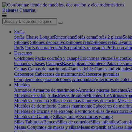
Baleares
Canarias
Sofás
Sofás
Chaise Longue
Rinconeras
Sofás cama
Sofás 2 plazas
Sofá
Sillones
Sillones decorativos
Sillones relax
Sillones relax levant
Puffs
Puffs decorativos
Puffs pera
Puffs reposapiés
Puffs con al
Descanso
Colchones
Packs colchón y canapé
Colchones viscoelásticos
Col
Canapés y bases
Canapés
Base tapizadas
Somieres
Patas de somi
Camas
Camas de matrimonio
Camas dobles
Camas individuales
Cabeceros
Cabeceros de matrimonio
Cabeceros juveniles
Complementos para colchones
Almohadas
Protectores de colch
Muebles
Armarios
Armarios de matrimonio
Armarios puertas batientes
Ar
Muebles de salón
Sillas
Mesas de salón
Muebles TV
Vitrinas
Apa
Muebles de cocina
Sillas de cocinas
Taburetes de cocina
Mesas d
Muebles de dormitorio
Camas matrimonio
Cabeceros de matrim
Muebles de oficina y teletrabajo
Escritorios
Sillas de escritorio
Es
Muebles de Gaming
Sillas gaming
Escritorios gaming
Sillas
Taburetes
Bancos
Sillas de comedor
Sillas infantiles
Complem
Mesas
Conjuntos de mesas y sillas
Mesas extensibles
Mesas alta