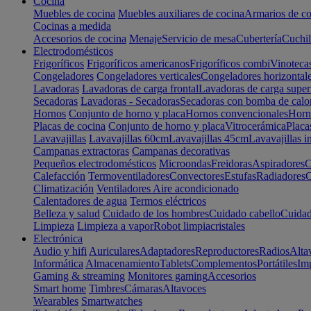
Cocina
Muebles de cocina
Muebles auxiliares de cocina
Armarios de co
Cocinas a medida
Accesorios de cocina
Menaje
Servicio de mesa
Cubertería
Cuchil
Electrodomésticos
Frigoríficos
Frigoríficos americanos
Frigoríficos combi
Vinoteca
Congeladores
Congeladores verticales
Congeladores horizontal
Lavadoras
Lavadoras de carga frontal
Lavadoras de carga super
Secadoras
Lavadoras - Secadoras
Secadoras con bomba de calo
Hornos
Conjunto de horno y placa
Hornos convencionales
Horno
Placas de cocina
Conjunto de horno y placa
Vitrocerámica
Placa
Lavavajillas
Lavavajillas 60cm
Lavavajillas 45cm
Lavavajillas i
Campanas extractoras
Campanas decorativas
Pequeños electrodomésticos
Microondas
Freidoras
Aspiradores
C
Calefacción
Termoventiladores
Convectores
Estufas
Radiadores
C
Climatización
Ventiladores
Aire acondicionado
Calentadores de agua
Termos eléctricos
Belleza y salud
Cuidado de los hombres
Cuidado cabello
Cuidad
Limpieza
Limpieza a vapor
Robot limpiacristales
Electrónica
Audio y hifi
Auriculares
Adaptadores
Reproductores
Radios
Alta
Informática
Almacenamiento
Tablets
Complementos
Portátiles
Im
Gaming & streaming
Monitores gaming
Accesorios
Smart home
Timbres
Cámaras
Altavoces
Wearables
Smartwatches