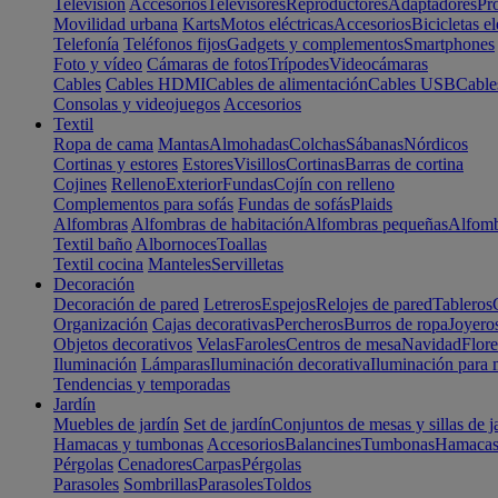
Televisión
Accesorios
Televisores
Reproductores
Adaptadores
Pr
Movilidad urbana
Karts
Motos eléctricas
Accesorios
Bicicletas el
Telefonía
Teléfonos fijos
Gadgets y complementos
Smartphones
Foto y vídeo
Cámaras de fotos
Trípodes
Videocámaras
Cables
Cables HDMI
Cables de alimentación
Cables USB
Cable
Consolas y videojuegos
Accesorios
Textil
Ropa de cama
Mantas
Almohadas
Colchas
Sábanas
Nórdicos
Cortinas y estores
Estores
Visillos
Cortinas
Barras de cortina
Cojines
Relleno
Exterior
Fundas
Cojín con relleno
Complementos para sofás
Fundas de sofás
Plaids
Alfombras
Alfombras de habitación
Alfombras pequeñas
Alfomb
Textil baño
Albornoces
Toallas
Textil cocina
Manteles
Servilletas
Decoración
Decoración de pared
Letreros
Espejos
Relojes de pared
Tableros
Organización
Cajas decorativas
Percheros
Burros de ropa
Joyero
Objetos decorativos
Velas
Faroles
Centros de mesa
Navidad
Flore
Iluminación
Lámparas
Iluminación decorativa
Iluminación para 
Tendencias y temporadas
Jardín
Muebles de jardín
Set de jardín
Conjuntos de mesas y sillas de j
Hamacas y tumbonas
Accesorios
Balancines
Tumbonas
Hamaca
Pérgolas
Cenadores
Carpas
Pérgolas
Parasoles
Sombrillas
Parasoles
Toldos