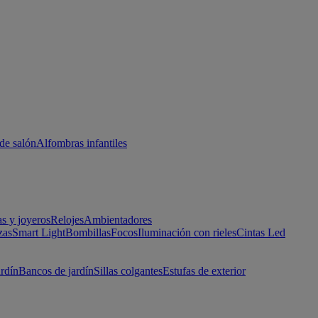
de salón
Alfombras infantiles
as y joyeros
Relojes
Ambientadores
zas
Smart Light
Bombillas
Focos
Iluminación con rieles
Cintas Led
ardín
Bancos de jardín
Sillas colgantes
Estufas de exterior