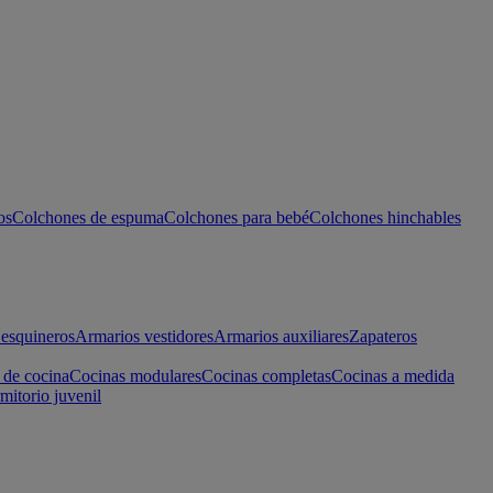
os
Colchones de espuma
Colchones para bebé
Colchones hinchables
esquineros
Armarios vestidores
Armarios auxiliares
Zapateros
 de cocina
Cocinas modulares
Cocinas completas
Cocinas a medida
mitorio juvenil