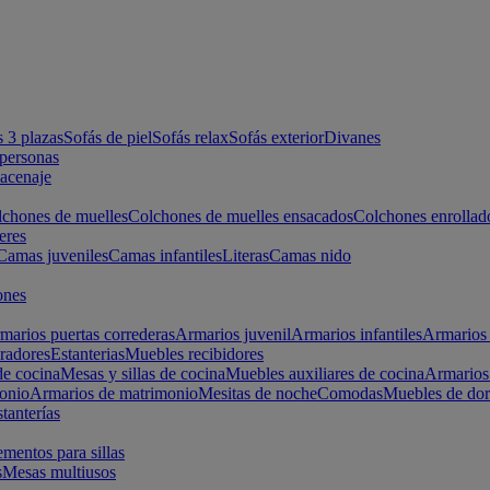
s 3 plazas
Sofás de piel
Sofás relax
Sofás exterior
Divanes
apersonas
macenaje
chones de muelles
Colchones de muelles ensacados
Colchones enrollad
eres
Camas juveniles
Camas infantiles
Literas
Camas nido
ones
marios puertas correderas
Armarios juvenil
Armarios infantiles
Armarios 
radores
Estanterias
Muebles recibidores
e cocina
Mesas y sillas de cocina
Muebles auxiliares de cocina
Armarios
onio
Armarios de matrimonio
Mesitas de noche
Comodas
Muebles de dor
tanterías
entos para sillas
s
Mesas multiusos