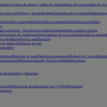
cina
Conjuntos de mesas y sillas de cocina
Mesas de cocina
Sillas de coc
los para chef
Vinos y licores
Botellas
Utensilios de cocina
Vajilla
Bandeja
s
Frigoríficos integrables
Frigoríficos pequeños
Frigoríficos portátiles
es
ior
Lavadoras - Secadoras
Lavadoras integrables
Lavadoras por kg
r
Secadoras de condensación
Secadoras de evacuación
Secadoras integra
s pirolíticos
Hornos multifunción
s de inducción
Placas de gas
ntegrables
afeteras
Planchas de asar
Batidoras
Amasadores
Robots de Cocina
Balanz
alefactores
Difusores
Emisores Térmicos
Humidificadores
o dental
Salud y bienestar
voces
Hifi
Barras de sonido
Audio car y GPS
Micrófonos
presoras