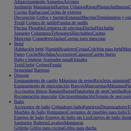
Almacenamiento
Armarios
Arcones
Jardinería
Maquinaria
Huertos Urbanos
Riego
Plantas
Jardineras
C
Cocina
Barbacoas
Cocina de exterior
Decoración
Grifos y fuentes
Estatuas
Macetas
Termómetros y est
Textil
Cojines de jardín
Fundas de jardín
Piscina
Plegable
Limpieza de piscinas
Ducha
Hinchable
Juguetes
Columpios
Toboganes
Hinchables
Casitas
Mascotas
Comederos
Jaulas
Casetas para mascotas
Bebé
Habitación bebé
Humidificadores
Cestas
Colchón para bebé
Mueb
Paseo
Coche
Mochilas
Accesorios
Capazos
Carrito ligero
Baño e higiene
Aspirador nasal
Orinales
Textil bebé
Cojines
Funda
Seguridad
Barreras
Deporte
Equipamiento de cardio
Máquinas de remo
Bicicletas spinning
E
Equipamiento de musculación
Bancos
Mancuernas
Máquinas
Pla
Accesorios fitness
Bandas
Barras
Plataforma de step
Cuerdas
Bola
Recuperación muscular
Electroestimulación
Terapia de percusi
Baño
Accesorios de baño
Colgadores baño
Papeleras
Dispensadores
To
Muebles de baño
Botiquines
Conjuntos de muebles para baño
To
Espejos de baño
Espejos de baño sin Luz
Espejos de baño ilum
Sanitarios
Bañeras
Lavabos
Mamparas
Grifería
Grifos para cocina
Grifos para ducha