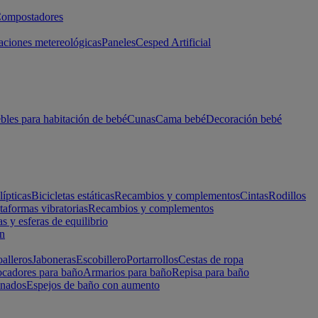
ompostadores
aciones metereológicas
Paneles
Cesped Artificial
les para habitación de bebé
Cunas
Cama bebé
Decoración bebé
lípticas
Bicicletas estáticas
Recambios y complementos
Cintas
Rodillos
taformas vibratorias
Recambios y complementos
s y esferas de equilibrio
ón
alleros
Jaboneras
Escobillero
Portarrollos
Cestas de ropa
cadores para baño
Armarios para baño
Repisa para baño
inados
Espejos de baño con aumento