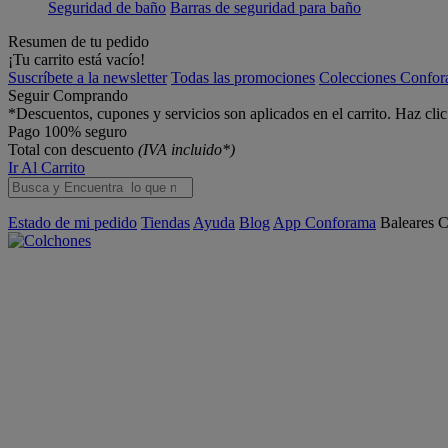
Seguridad de baño
Barras de seguridad para baño
Resumen de tu pedido
¡Tu carrito está vacío!
Suscríbete a la newsletter
Todas las promociones
Colecciones Confo
Seguir Comprando
*Descuentos, cupones y servicios son aplicados en el carrito. Haz cli
Pago 100% seguro
Total con descuento
(IVA incluido*)
Ir Al Carrito
Estado de mi pedido
Tiendas
Ayuda
Blog
App Conforama
Baleares
C