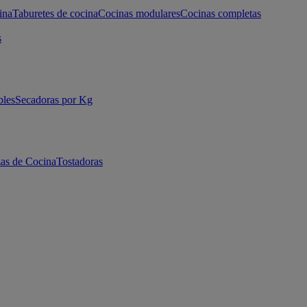
ina
Taburetes de cocina
Cocinas modulares
Cocinas completas
s
bles
Secadoras por Kg
as de Cocina
Tostadoras