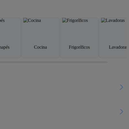
napés
Cocina
Frigoríficos
Lavadoras