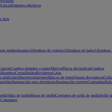
oyectores
éctricas
Patinetes eléctricos
s Jack
ras antideslizantes
Alfombras de exterior
Alfombras de baño
Alfombras 
Canvas
Cuadros pintados a mano
Marcos
Placas decorativas
Cuadros
s
Biombos
Cestas
Baúles
Revisteros
Cajas
s artificiales
Maceteros
Jarrones
Marcos de fotos
Figuras decorativas
Cajit
muebles
Iluminación para dormitorio
Iluminación exterior
Guirnaldas
Bali
ardín
Sillas de jardín
Mesas de jardín
Conjuntos de sofás de jardín
Sofás j
s
Columpios