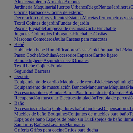
Almacenamiento
Armarios
Arcones
Jardinería
Maquinaria
Huertos Urbanos
Riego
Plantas
Jardineras
C
Cocina
Barbacoas
Cocina de exterior
Decoración
Grifos y fuentes
Estatuas
Macetas
Termómetros y est
Textil
Cojines de jardín
Fundas de jardín
Piscina
Plegable
Limpieza de piscinas
Ducha
Hinchable
Juguetes
Columpios
Toboganes
Hinchables
Casitas
Mascotas
Comederos
Jaulas
Casetas para mascotas
Bebé
Habitación bebé
Humidificadores
Cestas
Colchón para bebé
Mueb
Paseo
Coche
Mochilas
Accesorios
Capazos
Carrito ligero
Baño e higiene
Aspirador nasal
Orinales
Textil bebé
Cojines
Funda
Seguridad
Barreras
Deporte
Equipamiento de cardio
Máquinas de remo
Bicicletas spinning
E
Equipamiento de musculación
Bancos
Mancuernas
Máquinas
Pla
Accesorios fitness
Bandas
Barras
Plataforma de step
Cuerdas
Bola
Recuperación muscular
Electroestimulación
Terapia de percusi
Baño
Accesorios de baño
Colgadores baño
Papeleras
Dispensadores
To
Muebles de baño
Botiquines
Conjuntos de muebles para baño
To
Espejos de baño
Espejos de baño sin Luz
Espejos de baño ilum
Sanitarios
Bañeras
Lavabos
Mamparas
Grifería
Grifos para cocina
Grifos para ducha