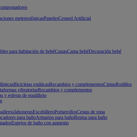
ompostadores
aciones metereológicas
Paneles
Cesped Artificial
les para habitación de bebé
Cunas
Cama bebé
Decoración bebé
lípticas
Bicicletas estáticas
Recambios y complementos
Cintas
Rodillos
taformas vibratorias
Recambios y complementos
s y esferas de equilibrio
ón
alleros
Jaboneras
Escobillero
Portarrollos
Cestas de ropa
cadores para baño
Armarios para baño
Repisa para baño
inados
Espejos de baño con aumento