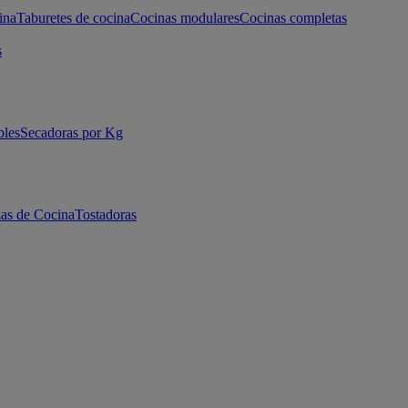
ina
Taburetes de cocina
Cocinas modulares
Cocinas completas
s
bles
Secadoras por Kg
as de Cocina
Tostadoras