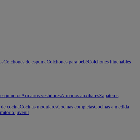
os
Colchones de espuma
Colchones para bebé
Colchones hinchables
esquineros
Armarios vestidores
Armarios auxiliares
Zapateros
 de cocina
Cocinas modulares
Cocinas completas
Cocinas a medida
mitorio juvenil