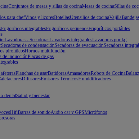
cina
Conjuntos de mesas y sillas de cocina
Mesas de cocina
Sillas de coc
los para chef
Vinos y licores
Botellas
Utensilios de cocina
Vajilla
Bandeja
s
Frigoríficos integrables
Frigoríficos pequeños
Frigoríficos portátiles
es
ior
Lavadoras - Secadoras
Lavadoras integrables
Lavadoras por kg
r
Secadoras de condensación
Secadoras de evacuación
Secadoras integra
s pirolíticos
Hornos multifunción
s de inducción
Placas de gas
ntegrables
afeteras
Planchas de asar
Batidoras
Amasadores
Robots de Cocina
Balanz
alefactores
Difusores
Emisores Térmicos
Humidificadores
o dental
Salud y bienestar
voces
Hifi
Barras de sonido
Audio car y GPS
Micrófonos
presoras