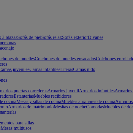
s 3 plazas
Sofás de piel
Sofás relax
Sofás exterior
Divanes
apersonas
macenaje
chones de muelles
Colchones de muelles ensacados
Colchones enrollad
eres
Camas juveniles
Camas infantiles
Literas
Camas nido
ones
marios puertas correderas
Armarios juvenil
Armarios infantiles
Armarios 
radores
Estanterias
Muebles recibidores
e cocina
Mesas y sillas de cocina
Muebles auxiliares de cocina
Armarios
onio
Armarios de matrimonio
Mesitas de noche
Comodas
Muebles de dor
tanterías
entos para sillas
s
Mesas multiusos