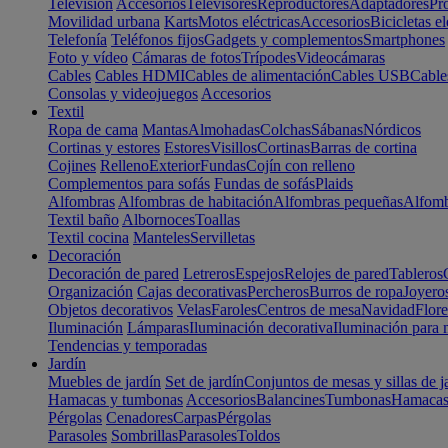
Televisión
Accesorios
Televisores
Reproductores
Adaptadores
Pr
Movilidad urbana
Karts
Motos eléctricas
Accesorios
Bicicletas el
Telefonía
Teléfonos fijos
Gadgets y complementos
Smartphones
Foto y vídeo
Cámaras de fotos
Trípodes
Videocámaras
Cables
Cables HDMI
Cables de alimentación
Cables USB
Cable
Consolas y videojuegos
Accesorios
Textil
Ropa de cama
Mantas
Almohadas
Colchas
Sábanas
Nórdicos
Cortinas y estores
Estores
Visillos
Cortinas
Barras de cortina
Cojines
Relleno
Exterior
Fundas
Cojín con relleno
Complementos para sofás
Fundas de sofás
Plaids
Alfombras
Alfombras de habitación
Alfombras pequeñas
Alfomb
Textil baño
Albornoces
Toallas
Textil cocina
Manteles
Servilletas
Decoración
Decoración de pared
Letreros
Espejos
Relojes de pared
Tableros
Organización
Cajas decorativas
Percheros
Burros de ropa
Joyero
Objetos decorativos
Velas
Faroles
Centros de mesa
Navidad
Flore
Iluminación
Lámparas
Iluminación decorativa
Iluminación para 
Tendencias y temporadas
Jardín
Muebles de jardín
Set de jardín
Conjuntos de mesas y sillas de j
Hamacas y tumbonas
Accesorios
Balancines
Tumbonas
Hamaca
Pérgolas
Cenadores
Carpas
Pérgolas
Parasoles
Sombrillas
Parasoles
Toldos