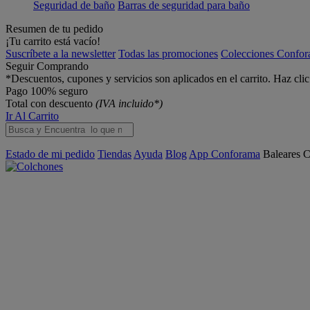
Seguridad de baño
Barras de seguridad para baño
Resumen de tu pedido
¡Tu carrito está vacío!
Suscríbete a la newsletter
Todas las promociones
Colecciones Confo
Seguir Comprando
*Descuentos, cupones y servicios son aplicados en el carrito. Haz cli
Pago 100% seguro
Total con descuento
(IVA incluido*)
Ir Al Carrito
Estado de mi pedido
Tiendas
Ayuda
Blog
App Conforama
Baleares
C