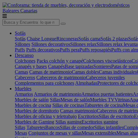
Baleares
Canarias
Sofás
Sofás
Chaise Longue
Rinconeras
Sofás cama
Sofás 2 plazas
Sofá
Sillones
Sillones decorativos
Sillones relax
Sillones relax levant
Puffs
Puffs decorativos
Puffs pera
Puffs reposapiés
Puffs con al
Descanso
Colchones
Packs colchón y canapé
Colchones viscoelásticos
Col
Canapés y bases
Canapés
Base tapizadas
Somieres
Patas de somi
Camas
Camas de matrimonio
Camas dobles
Camas individuales
Cabeceros
Cabeceros de matrimonio
Cabeceros juveniles
Complementos para colchones
Almohadas
Protectores de colch
Muebles
Armarios
Armarios de matrimonio
Armarios puertas batientes
Ar
Muebles de salón
Sillas
Mesas de salón
Muebles TV
Vitrinas
Apa
Muebles de cocina
Sillas de cocinas
Taburetes de cocina
Mesas d
Muebles de dormitorio
Camas matrimonio
Cabeceros de matrim
Muebles de oficina y teletrabajo
Escritorios
Sillas de escritorio
Es
Muebles de Gaming
Sillas gaming
Escritorios gaming
Sillas
Taburetes
Bancos
Sillas de comedor
Sillas infantiles
Complem
Mesas
Conjuntos de mesas y sillas
Mesas extensibles
Mesas alta