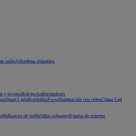
de salón
Alfombras infantiles
as y joyeros
Relojes
Ambientadores
zas
Smart Light
Bombillas
Focos
Iluminación con rieles
Cintas Led
ardín
Bancos de jardín
Sillas colgantes
Estufas de exterior