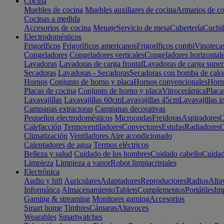
Cocina
Muebles de cocina
Muebles auxiliares de cocina
Armarios de co
Cocinas a medida
Accesorios de cocina
Menaje
Servicio de mesa
Cubertería
Cuchil
Electrodomésticos
Frigoríficos
Frigoríficos americanos
Frigoríficos combi
Vinoteca
Congeladores
Congeladores verticales
Congeladores horizontal
Lavadoras
Lavadoras de carga frontal
Lavadoras de carga super
Secadoras
Lavadoras - Secadoras
Secadoras con bomba de calo
Hornos
Conjunto de horno y placa
Hornos convencionales
Horno
Placas de cocina
Conjunto de horno y placa
Vitrocerámica
Placa
Lavavajillas
Lavavajillas 60cm
Lavavajillas 45cm
Lavavajillas i
Campanas extractoras
Campanas decorativas
Pequeños electrodomésticos
Microondas
Freidoras
Aspiradores
C
Calefacción
Termoventiladores
Convectores
Estufas
Radiadores
C
Climatización
Ventiladores
Aire acondicionado
Calentadores de agua
Termos eléctricos
Belleza y salud
Cuidado de los hombres
Cuidado cabello
Cuidad
Limpieza
Limpieza a vapor
Robot limpiacristales
Electrónica
Audio y hifi
Auriculares
Adaptadores
Reproductores
Radios
Alta
Informática
Almacenamiento
Tablets
Complementos
Portátiles
Im
Gaming & streaming
Monitores gaming
Accesorios
Smart home
Timbres
Cámaras
Altavoces
Wearables
Smartwatches