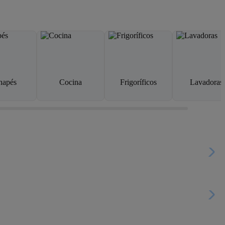
napés
Cocina
Frigoríficos
Lavadoras