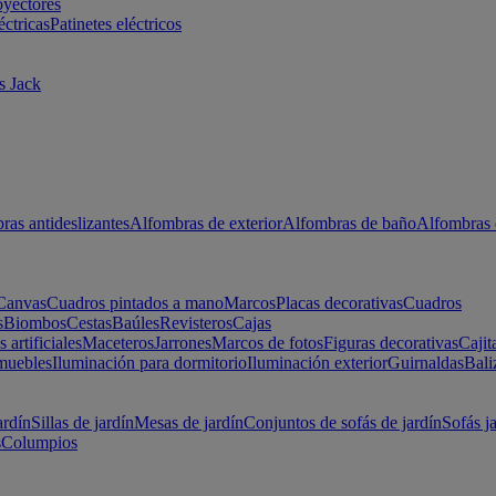
oyectores
éctricas
Patinetes eléctricos
s Jack
ras antideslizantes
Alfombras de exterior
Alfombras de baño
Alfombras 
Canvas
Cuadros pintados a mano
Marcos
Placas decorativas
Cuadros
s
Biombos
Cestas
Baúles
Revisteros
Cajas
s artificiales
Maceteros
Jarrones
Marcos de fotos
Figuras decorativas
Cajit
muebles
Iluminación para dormitorio
Iluminación exterior
Guirnaldas
Bali
ardín
Sillas de jardín
Mesas de jardín
Conjuntos de sofás de jardín
Sofás j
s
Columpios