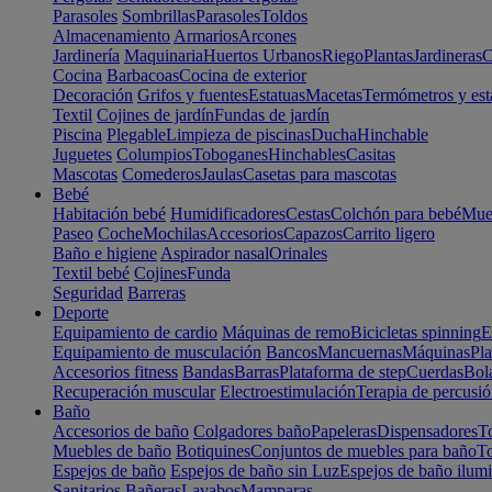
Parasoles
Sombrillas
Parasoles
Toldos
Almacenamiento
Armarios
Arcones
Jardinería
Maquinaria
Huertos Urbanos
Riego
Plantas
Jardineras
C
Cocina
Barbacoas
Cocina de exterior
Decoración
Grifos y fuentes
Estatuas
Macetas
Termómetros y est
Textil
Cojines de jardín
Fundas de jardín
Piscina
Plegable
Limpieza de piscinas
Ducha
Hinchable
Juguetes
Columpios
Toboganes
Hinchables
Casitas
Mascotas
Comederos
Jaulas
Casetas para mascotas
Bebé
Habitación bebé
Humidificadores
Cestas
Colchón para bebé
Mueb
Paseo
Coche
Mochilas
Accesorios
Capazos
Carrito ligero
Baño e higiene
Aspirador nasal
Orinales
Textil bebé
Cojines
Funda
Seguridad
Barreras
Deporte
Equipamiento de cardio
Máquinas de remo
Bicicletas spinning
E
Equipamiento de musculación
Bancos
Mancuernas
Máquinas
Pla
Accesorios fitness
Bandas
Barras
Plataforma de step
Cuerdas
Bola
Recuperación muscular
Electroestimulación
Terapia de percusi
Baño
Accesorios de baño
Colgadores baño
Papeleras
Dispensadores
To
Muebles de baño
Botiquines
Conjuntos de muebles para baño
To
Espejos de baño
Espejos de baño sin Luz
Espejos de baño ilum
Sanitarios
Bañeras
Lavabos
Mamparas