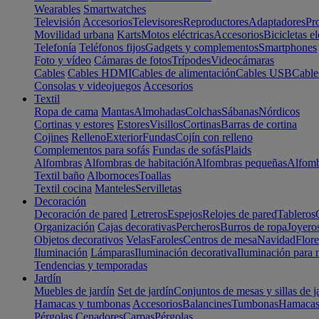
Wearables
Smartwatches
Televisión
Accesorios
Televisores
Reproductores
Adaptadores
Pr
Movilidad urbana
Karts
Motos eléctricas
Accesorios
Bicicletas el
Telefonía
Teléfonos fijos
Gadgets y complementos
Smartphones
Foto y vídeo
Cámaras de fotos
Trípodes
Videocámaras
Cables
Cables HDMI
Cables de alimentación
Cables USB
Cable
Consolas y videojuegos
Accesorios
Textil
Ropa de cama
Mantas
Almohadas
Colchas
Sábanas
Nórdicos
Cortinas y estores
Estores
Visillos
Cortinas
Barras de cortina
Cojines
Relleno
Exterior
Fundas
Cojín con relleno
Complementos para sofás
Fundas de sofás
Plaids
Alfombras
Alfombras de habitación
Alfombras pequeñas
Alfomb
Textil baño
Albornoces
Toallas
Textil cocina
Manteles
Servilletas
Decoración
Decoración de pared
Letreros
Espejos
Relojes de pared
Tableros
Organización
Cajas decorativas
Percheros
Burros de ropa
Joyero
Objetos decorativos
Velas
Faroles
Centros de mesa
Navidad
Flore
Iluminación
Lámparas
Iluminación decorativa
Iluminación para 
Tendencias y temporadas
Jardín
Muebles de jardín
Set de jardín
Conjuntos de mesas y sillas de j
Hamacas y tumbonas
Accesorios
Balancines
Tumbonas
Hamaca
Pérgolas
Cenadores
Carpas
Pérgolas