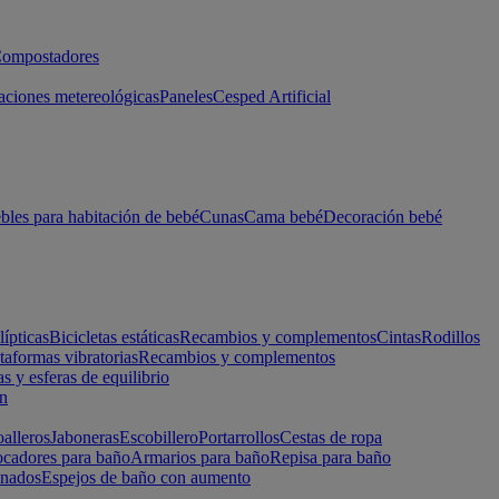
ompostadores
aciones metereológicas
Paneles
Cesped Artificial
les para habitación de bebé
Cunas
Cama bebé
Decoración bebé
lípticas
Bicicletas estáticas
Recambios y complementos
Cintas
Rodillos
taformas vibratorias
Recambios y complementos
s y esferas de equilibrio
ón
alleros
Jaboneras
Escobillero
Portarrollos
Cestas de ropa
cadores para baño
Armarios para baño
Repisa para baño
inados
Espejos de baño con aumento