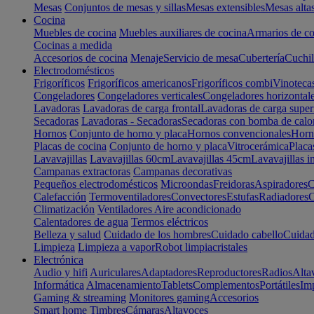
Mesas
Conjuntos de mesas y sillas
Mesas extensibles
Mesas alta
Cocina
Muebles de cocina
Muebles auxiliares de cocina
Armarios de co
Cocinas a medida
Accesorios de cocina
Menaje
Servicio de mesa
Cubertería
Cuchil
Electrodomésticos
Frigoríficos
Frigoríficos americanos
Frigoríficos combi
Vinoteca
Congeladores
Congeladores verticales
Congeladores horizontal
Lavadoras
Lavadoras de carga frontal
Lavadoras de carga super
Secadoras
Lavadoras - Secadoras
Secadoras con bomba de calo
Hornos
Conjunto de horno y placa
Hornos convencionales
Horno
Placas de cocina
Conjunto de horno y placa
Vitrocerámica
Placa
Lavavajillas
Lavavajillas 60cm
Lavavajillas 45cm
Lavavajillas i
Campanas extractoras
Campanas decorativas
Pequeños electrodomésticos
Microondas
Freidoras
Aspiradores
C
Calefacción
Termoventiladores
Convectores
Estufas
Radiadores
C
Climatización
Ventiladores
Aire acondicionado
Calentadores de agua
Termos eléctricos
Belleza y salud
Cuidado de los hombres
Cuidado cabello
Cuidad
Limpieza
Limpieza a vapor
Robot limpiacristales
Electrónica
Audio y hifi
Auriculares
Adaptadores
Reproductores
Radios
Alta
Informática
Almacenamiento
Tablets
Complementos
Portátiles
Im
Gaming & streaming
Monitores gaming
Accesorios
Smart home
Timbres
Cámaras
Altavoces