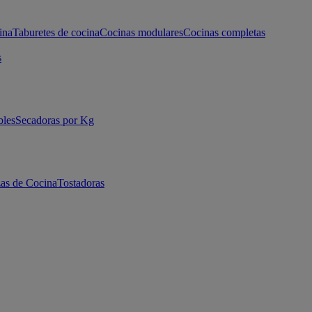
ina
Taburetes de cocina
Cocinas modulares
Cocinas completas
s
bles
Secadoras por Kg
as de Cocina
Tostadoras