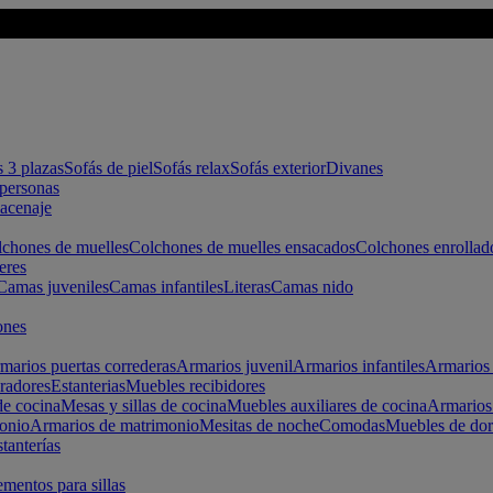
s 3 plazas
Sofás de piel
Sofás relax
Sofás exterior
Divanes
apersonas
macenaje
chones de muelles
Colchones de muelles ensacados
Colchones enrollad
eres
Camas juveniles
Camas infantiles
Literas
Camas nido
ones
marios puertas correderas
Armarios juvenil
Armarios infantiles
Armarios 
radores
Estanterias
Muebles recibidores
e cocina
Mesas y sillas de cocina
Muebles auxiliares de cocina
Armarios
onio
Armarios de matrimonio
Mesitas de noche
Comodas
Muebles de dor
tanterías
entos para sillas