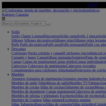
🔵Cambia tu electro con
-10% EXTRA
de descuento ☑️
AQUÍ
Baleares
Canarias
Sofás
Sofás
Chaise Longue
Rinconeras
Sofás cama
Sofás 2 plazas
Sofá
Sillones
Sillones decorativos
Sillones relax
Sillones relax levant
Puffs
Puffs decorativos
Puffs pera
Puffs reposapiés
Puffs con al
Descanso
Colchones
Packs colchón y canapé
Colchones viscoelásticos
Col
Canapés y bases
Canapés
Base tapizadas
Somieres
Patas de somi
Camas
Camas de matrimonio
Camas dobles
Camas individuales
Cabeceros
Cabeceros de matrimonio
Cabeceros juveniles
Complementos para colchones
Almohadas
Protectores de colch
Muebles
Armarios
Armarios de matrimonio
Armarios puertas batientes
Ar
Muebles de salón
Sillas
Mesas de salón
Muebles TV
Vitrinas
Apa
Muebles de cocina
Sillas de cocinas
Taburetes de cocina
Mesas d
Muebles de dormitorio
Camas matrimonio
Cabeceros de matrim
Muebles de oficina y teletrabajo
Escritorios
Sillas de escritorio
Es
Muebles de Gaming
Sillas gaming
Escritorios gaming
Sillas
Taburetes
Bancos
Sillas de comedor
Sillas infantiles
Complem