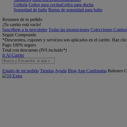
Grifería
Grifos para cocina
Grifos para ducha
Seguridad de baño
Barras de seguridad para baño
Resumen de tu pedido
¡Tu carrito está vacío!
Suscríbete a la newsletter
Todas las promociones
Colecciones Confo
Seguir Comprando
*Descuentos, cupones y servicios son aplicados en el carrito. Haz cli
Pago 100% seguro
Total con descuento
(IVA incluido*)
Ir Al Carrito
Estado de mi pedido
Tiendas
Ayuda
Blog
App Conforama
Baleares
C