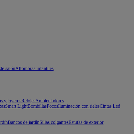
de salón
Alfombras infantiles
as y joyeros
Relojes
Ambientadores
zas
Smart Light
Bombillas
Focos
Iluminación con rieles
Cintas Led
ardín
Bancos de jardín
Sillas colgantes
Estufas de exterior