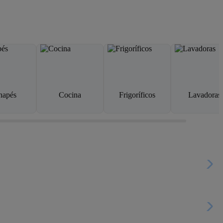
napés
Cocina
Frigoríficos
Lavadoras