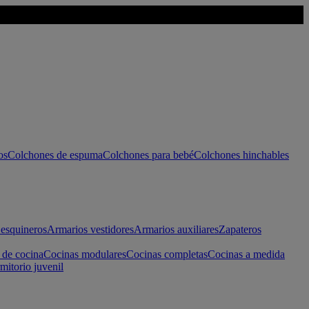
os
Colchones de espuma
Colchones para bebé
Colchones hinchables
esquineros
Armarios vestidores
Armarios auxiliares
Zapateros
 de cocina
Cocinas modulares
Cocinas completas
Cocinas a medida
mitorio juvenil