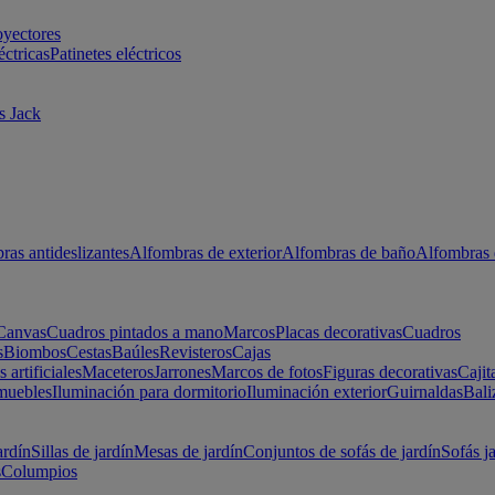
oyectores
éctricas
Patinetes eléctricos
s Jack
ras antideslizantes
Alfombras de exterior
Alfombras de baño
Alfombras 
Canvas
Cuadros pintados a mano
Marcos
Placas decorativas
Cuadros
s
Biombos
Cestas
Baúles
Revisteros
Cajas
s artificiales
Maceteros
Jarrones
Marcos de fotos
Figuras decorativas
Cajit
muebles
Iluminación para dormitorio
Iluminación exterior
Guirnaldas
Bali
ardín
Sillas de jardín
Mesas de jardín
Conjuntos de sofás de jardín
Sofás j
s
Columpios