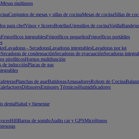
s
Mesas multiusos
cina
Conjuntos de mesas y sillas de cocina
Mesas de cocina
Sillas de coc
los para chef
Vinos y licores
Botellas
Utensilios de cocina
Vajilla
Bandeja
s
Frigoríficos integrables
Frigoríficos pequeños
Frigoríficos portátiles
es
ior
Lavadoras - Secadoras
Lavadoras integrables
Lavadoras por kg
r
Secadoras de condensación
Secadoras de evacuación
Secadoras integra
s pirolíticos
Hornos multifunción
s de inducción
Placas de gas
ntegrables
afeteras
Planchas de asar
Batidoras
Amasadores
Robots de Cocina
Balanz
alefactores
Difusores
Emisores Térmicos
Humidificadores
o dental
Salud y bienestar
voces
Hifi
Barras de sonido
Audio car y GPS
Micrófonos
presoras