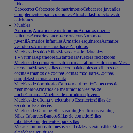
nido
Cabeceros
Cabeceros de matrimonio
Cabeceros juveniles
Complementos para colchones
Almohadas
Protectores de
colchones
Muebles
Armarios
Armarios de matrimonio
Armarios puertas
batientes
Armarios puertas correderas
Armarios
juvenil
Armarios infantiles
Armarios esquineros
Armarios
vestidores
Armarios auxiliares
Zapateros
Muebles de salón
Sillas
Mesas de salón
Muebles
TV
Vitrinas
Aparadores
Estanterias
Muebles recibidores
Muebles de cocina
Sillas de cocinas
Taburetes de cocina
Mesas
de cocina
Mesas y sillas de cocina
Muebles auxiliares de
cocina
Armarios de cocina
Cocinas modulares
Cocinas
completas
Cocinas a medida
Muebles de dormitorio
Camas matrimonio
Cabeceros de
matrimonio
Armarios de matrimonio
Mesitas de
noche
Comodas
Muebles de dormitorio juvenil
Muebles de oficina y teletrabajo
Escritorios
Sillas de
escritorio
Estanterías
Muebles de Gaming
Sillas gaming
Escritorios gaming
Sillas
Taburetes
Bancos
Sillas de comedor
Sillas
infantiles
Complementos para sillas
Mesas
Conjuntos de mesas y sillas
Mesas extensibles
Mesas
altas
Mesas multiusos