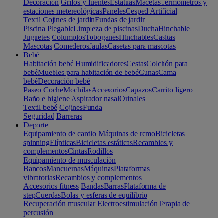
Decoración
Grifos y fuentes
Estatuas
Macetas
Termómetros y
estaciones metereológicas
Paneles
Cesped Artificial
Textil
Cojines de jardín
Fundas de jardín
Piscina
Plegable
Limpieza de piscinas
Ducha
Hinchable
Juguetes
Columpios
Toboganes
Hinchables
Casitas
Mascotas
Comederos
Jaulas
Casetas para mascotas
Bebé
Habitación bebé
Humidificadores
Cestas
Colchón para
bebé
Muebles para habitación de bebé
Cunas
Cama
bebé
Decoración bebé
Paseo
Coche
Mochilas
Accesorios
Capazos
Carrito ligero
Baño e higiene
Aspirador nasal
Orinales
Textil bebé
Cojines
Funda
Seguridad
Barreras
Deporte
Equipamiento de cardio
Máquinas de remo
Bicicletas
spinning
Elípticas
Bicicletas estáticas
Recambios y
complementos
Cintas
Rodillos
Equipamiento de musculación
Bancos
Mancuernas
Máquinas
Plataformas
vibratorias
Recambios y complementos
Accesorios fitness
Bandas
Barras
Plataforma de
step
Cuerdas
Bolas y esferas de equilibrio
Recuperación muscular
Electroestimulación
Terapia de
percusión