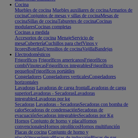
Cocina
Muebles de cocina
Muebles auxiliares de cocina
Armarios de
cocina
Conjuntos de mesas y sillas de cocina
Mesas de
cocina
Sillas de cocina
Taburetes de cocina
Cocinas
modulares
Cocinas completas
Cocinas a medida
Accesorios de cocina
Menaje
Servicio de
mesa
Cubertería
Cuchillos para chef
Vinos y
licores
Botellas
Utensilios de cocina
Vajilla
Bandejas
Electrodomésticos
Frigoríficos
Frigoríficos americanos
Frigoríficos
combi
Vinotecas
Frigoríficos integrables
Frigoríficos
pequeños
Frigoríficos portátiles
Congeladores
Congeladores verticales
Congeladores
horizontales
Lavadoras
Lavadoras de carga frontal
Lavadoras de carga
superior
Lavadoras - Secadoras
Lavadoras
integrables
Lavadoras por kg
Secadoras
Lavadoras - Secadoras
Secadoras con bomba de
calor
Secadoras de condensación
Secadoras de
evacuación
Secadoras integrables
Secadoras por Kg
Hornos
Conjunto de horno y placa
Hornos
convencionales
Hornos pirolíticos
Hornos multifunción
Placas de cocina
Conjunto de horno y
placa
Vitrocerámica
Placas de inducción
Placas de gas