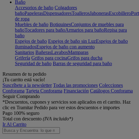
Baño
Accesorios de baño
Colgadores
baño
Papeleras
Dispensadores
Toalleros
Jaboneras
Escobillero
Port
de ropa
Muebles de baño
Botiquines
Conjuntos de muebles para
baño
Tocadores para baño
Armarios para baño
Repisa para
baño
Espejos de baño
Espejos de baño sin Luz
Espejos de baño
iluminados
Espejos de baño con aumento
Sanitarios
Bañeras
Lavabos
Mamparas
Grifería
Grifos para cocina
Grifos para ducha
Seguridad de baño
Barras de seguridad para baño
Resumen de tu pedido
¡Tu carrito está vacío!
Suscríbete a la newsletter
Todas las promociones
Colecciones
Conforama
Tarjeta Conforama
Financiación
Catálogos Conforama
Seguir Comprando
*Descuentos, cupones y servicios son aplicados en el carrito. Haz
clic en Tramitar Pedido para ver estos descuentos e importes
Pago 100% seguro
Total con descuento
(IVA incluido*)
Ir Al Carrito