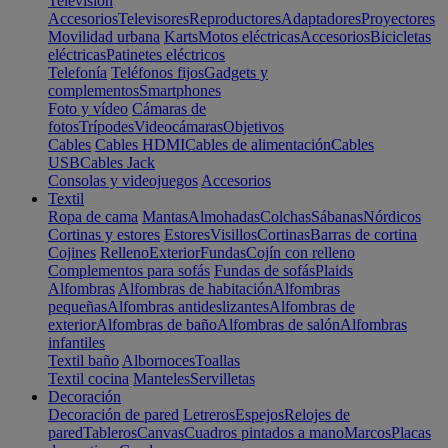
Televisión
Accesorios
Televisores
Reproductores
Adaptadores
Proyectores
Movilidad urbana
Karts
Motos eléctricas
Accesorios
Bicicletas
eléctricas
Patinetes eléctricos
Telefonía
Teléfonos fijos
Gadgets y
complementos
Smartphones
Foto y vídeo
Cámaras de
fotos
Trípodes
Videocámaras
Objetivos
Cables
Cables HDMI
Cables de alimentación
Cables
USB
Cables Jack
Consolas y videojuegos
Accesorios
Textil
Ropa de cama
Mantas
Almohadas
Colchas
Sábanas
Nórdicos
Cortinas y estores
Estores
Visillos
Cortinas
Barras de cortina
Cojines
Relleno
Exterior
Fundas
Cojín con relleno
Complementos para sofás
Fundas de sofás
Plaids
Alfombras
Alfombras de habitación
Alfombras
pequeñas
Alfombras antideslizantes
Alfombras de
exterior
Alfombras de baño
Alfombras de salón
Alfombras
infantiles
Textil baño
Albornoces
Toallas
Textil cocina
Manteles
Servilletas
Decoración
Decoración de pared
Letreros
Espejos
Relojes de
pared
Tableros
Canvas
Cuadros pintados a mano
Marcos
Placas