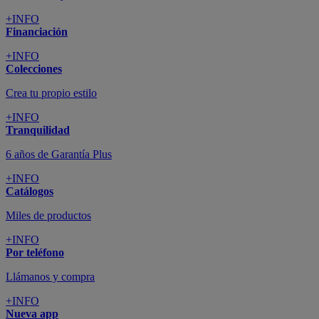
+INFO
Financiación
+INFO
Colecciones
Crea tu propio estilo
+INFO
Tranquilidad
6 años de Garantía Plus
+INFO
Catálogos
Miles de productos
+INFO
Por teléfono
Llámanos y compra
+INFO
Nueva app