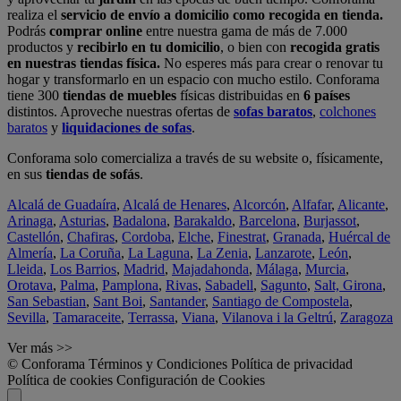
realiza el
servicio de envío a domicilio como recogida en tienda.
Podrás
comprar online
entre nuestra gama de más de 7.000
productos y
recibirlo en tu domicilio
, o bien con
recogida gratis
en nuestras tiendas física.
No esperes más para crear o renovar tu
hogar y transformarlo en un espacio con mucho estilo. Conforama
tiene 300
tiendas de muebles
físicas distribuidas en
6 países
distintos. Aproveche nuestras ofertas de
sofas baratos
,
colchones
baratos
y
liquidaciones de sofas
.
Conforama solo comercializa a través de su website o, físicamente,
en sus
tiendas de sofás
.
Alcalá de Guadaíra
,
Alcalá de Henares
,
Alcorcón
,
Alfafar
,
Alicante
,
Arinaga
,
Asturias
,
Badalona
,
Barakaldo
,
Barcelona
,
Burjassot
,
Castellón
,
Chafiras
,
Cordoba
,
Elche
,
Finestrat
,
Granada
,
Huércal de
Almería
,
La Coruña
,
La Laguna
,
La Zenia
,
Lanzarote
,
León
,
Lleida
,
Los Barrios
,
Madrid
,
Majadahonda
,
Málaga
,
Murcia
,
Orotava
,
Palma
,
Pamplona
,
Rivas
,
Sabadell
,
Sagunto
,
Salt, Girona
,
San Sebastian
,
Sant Boi
,
Santander
,
Santiago de Compostela
,
Sevilla
,
Tamaraceite
,
Terrassa
,
Viana
,
Vilanova i la Geltrú
,
Zaragoza
Ver más >>
© Conforama
Términos y Condiciones
Política de privacidad
Política de cookies
Configuración de Cookies