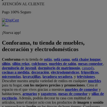
ATENCIÓN AL CLIENTE
Pago 100% Seguro
¡Nueva app!
Conforama, tu tienda de muebles,
decoración y electrodomésticos
Conforama
es tu tienda de
sofás
,
sofá cama
,
sofá chaise longue
,
sillón
,
sillón relax
,
colchones
,
muebles de salón
,
mesas comedor
,
dormitorio de juvenil
,
dormitorio de matrimonio
,
canapés
,
cocinas a medida
,
decoración
,
electrodomésticos
,
frigoríficos
,
microondas
,
lavavajillas
,
lavadora secadora
, y
televisiones
.
Descubre nuestra amplia variedad de estilos en cualquier
muebles
para tu hogar,
con los mejores precios y promociones
. Crea el
espacio en el que vives gracias a nuestros
muebles de comedor
y
habitaciones,
armarios
y
zapateros
,
mesas de comedor
y
sillas de
escritorio
. Además, podrás decorar tu casa con multitud de
artículos, tener el mejor ocio con los productos de
imagen y sonido
y aprovechar tu
jardín
en las épocas de buen tiempo. Conforama