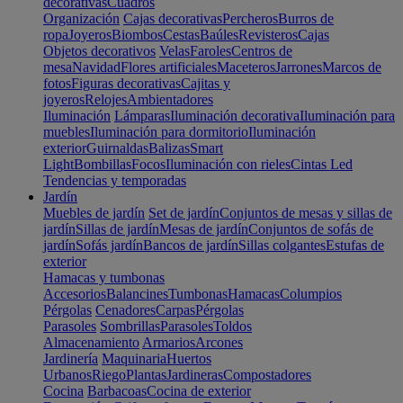
decorativas
Cuadros
Organización
Cajas decorativas
Percheros
Burros de
ropa
Joyeros
Biombos
Cestas
Baúles
Revisteros
Cajas
Objetos decorativos
Velas
Faroles
Centros de
mesa
Navidad
Flores artificiales
Maceteros
Jarrones
Marcos de
fotos
Figuras decorativas
Cajitas y
joyeros
Relojes
Ambientadores
Iluminación
Lámparas
Iluminación decorativa
Iluminación para
muebles
Iluminación para dormitorio
Iluminación
exterior
Guirnaldas
Balizas
Smart
Light
Bombillas
Focos
Iluminación con rieles
Cintas Led
Tendencias y temporadas
Jardín
Muebles de jardín
Set de jardín
Conjuntos de mesas y sillas de
jardín
Sillas de jardín
Mesas de jardín
Conjuntos de sofás de
jardín
Sofás jardín
Bancos de jardín
Sillas colgantes
Estufas de
exterior
Hamacas y tumbonas
Accesorios
Balancines
Tumbonas
Hamacas
Columpios
Pérgolas
Cenadores
Carpas
Pérgolas
Parasoles
Sombrillas
Parasoles
Toldos
Almacenamiento
Armarios
Arcones
Jardinería
Maquinaria
Huertos
Urbanos
Riego
Plantas
Jardineras
Compostadores
Cocina
Barbacoas
Cocina de exterior