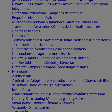
Lavavajillas
Lavavajillas 60cm
Lavavajillas 45cm
Lavavajillas
integrables
Campanas extractoras
Campanas decorativas
Pequeños electrodomésticos
Microondas
Freidoras
Aspiradores
Cafeteras
Planchas de
asar
Batidoras
Amasadores
Robots de Cocina
Balanzas de
Cocina
Tostadoras
Calefacción
Termoventiladores
Convectores
Estufas
Radiadores
Calefactores
D
Térmicos
Humidificadores
Climatización
Ventiladores
Aire acondicionado
Calentadores de agua
Termos eléctricos
Belleza y salud
Cuidado de los hombres
Cuidado
cabello
Cuidado dental
Salud y bienestar
Limpieza
Limpieza a vapor
Robot limpiacristales
Electrónica
Audio y hifi
Auriculares
Adaptadores
Reproductores
Radios
Altavoces
Hifi
Bar
de sonido
Audio car y GPS
Micrófonos
Informática
Almacenamiento
Tablets
Complementos
Portátiles
Impresoras
Gaming & streaming
Monitores gaming
Accesorios
Smart home
Timbres
Cámaras
Altavoces
Wearables
Smartwatches