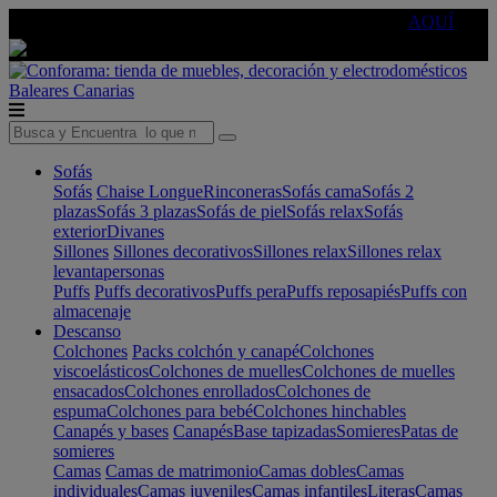
🔵Cambia tu electro con
-10% EXTRA
de descuento ☑️
AQUÍ
Baleares
Canarias
Sofás
Sofás
Chaise Longue
Rinconeras
Sofás cama
Sofás 2
plazas
Sofás 3 plazas
Sofás de piel
Sofás relax
Sofás
exterior
Divanes
Sillones
Sillones decorativos
Sillones relax
Sillones relax
levantapersonas
Puffs
Puffs decorativos
Puffs pera
Puffs reposapiés
Puffs con
almacenaje
Descanso
Colchones
Packs colchón y canapé
Colchones
viscoelásticos
Colchones de muelles
Colchones de muelles
ensacados
Colchones enrollados
Colchones de
espuma
Colchones para bebé
Colchones hinchables
Canapés y bases
Canapés
Base tapizadas
Somieres
Patas de
somieres
Camas
Camas de matrimonio
Camas dobles
Camas
individuales
Camas juveniles
Camas infantiles
Literas
Camas