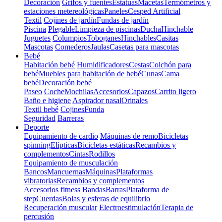
Decoración
Grifos y fuentes
Estatuas
Macetas
Termómetros y
estaciones metereológicas
Paneles
Cesped Artificial
Textil
Cojines de jardín
Fundas de jardín
Piscina
Plegable
Limpieza de piscinas
Ducha
Hinchable
Juguetes
Columpios
Toboganes
Hinchables
Casitas
Mascotas
Comederos
Jaulas
Casetas para mascotas
Bebé
Habitación bebé
Humidificadores
Cestas
Colchón para
bebé
Muebles para habitación de bebé
Cunas
Cama
bebé
Decoración bebé
Paseo
Coche
Mochilas
Accesorios
Capazos
Carrito ligero
Baño e higiene
Aspirador nasal
Orinales
Textil bebé
Cojines
Funda
Seguridad
Barreras
Deporte
Equipamiento de cardio
Máquinas de remo
Bicicletas
spinning
Elípticas
Bicicletas estáticas
Recambios y
complementos
Cintas
Rodillos
Equipamiento de musculación
Bancos
Mancuernas
Máquinas
Plataformas
vibratorias
Recambios y complementos
Accesorios fitness
Bandas
Barras
Plataforma de
step
Cuerdas
Bolas y esferas de equilibrio
Recuperación muscular
Electroestimulación
Terapia de
percusión