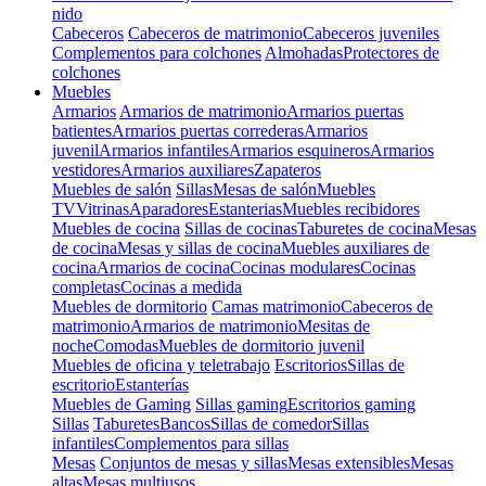
nido
Cabeceros
Cabeceros de matrimonio
Cabeceros juveniles
Complementos para colchones
Almohadas
Protectores de
colchones
Muebles
Armarios
Armarios de matrimonio
Armarios puertas
batientes
Armarios puertas correderas
Armarios
juvenil
Armarios infantiles
Armarios esquineros
Armarios
vestidores
Armarios auxiliares
Zapateros
Muebles de salón
Sillas
Mesas de salón
Muebles
TV
Vitrinas
Aparadores
Estanterias
Muebles recibidores
Muebles de cocina
Sillas de cocinas
Taburetes de cocina
Mesas
de cocina
Mesas y sillas de cocina
Muebles auxiliares de
cocina
Armarios de cocina
Cocinas modulares
Cocinas
completas
Cocinas a medida
Muebles de dormitorio
Camas matrimonio
Cabeceros de
matrimonio
Armarios de matrimonio
Mesitas de
noche
Comodas
Muebles de dormitorio juvenil
Muebles de oficina y teletrabajo
Escritorios
Sillas de
escritorio
Estanterías
Muebles de Gaming
Sillas gaming
Escritorios gaming
Sillas
Taburetes
Bancos
Sillas de comedor
Sillas
infantiles
Complementos para sillas
Mesas
Conjuntos de mesas y sillas
Mesas extensibles
Mesas
altas
Mesas multiusos