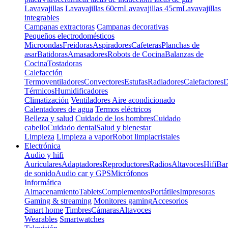
Lavavajillas
Lavavajillas 60cm
Lavavajillas 45cm
Lavavajillas
integrables
Campanas extractoras
Campanas decorativas
Pequeños electrodomésticos
Microondas
Freidoras
Aspiradores
Cafeteras
Planchas de
asar
Batidoras
Amasadores
Robots de Cocina
Balanzas de
Cocina
Tostadoras
Calefacción
Termoventiladores
Convectores
Estufas
Radiadores
Calefactores
D
Térmicos
Humidificadores
Climatización
Ventiladores
Aire acondicionado
Calentadores de agua
Termos eléctricos
Belleza y salud
Cuidado de los hombres
Cuidado
cabello
Cuidado dental
Salud y bienestar
Limpieza
Limpieza a vapor
Robot limpiacristales
Electrónica
Audio y hifi
Auriculares
Adaptadores
Reproductores
Radios
Altavoces
Hifi
Bar
de sonido
Audio car y GPS
Micrófonos
Informática
Almacenamiento
Tablets
Complementos
Portátiles
Impresoras
Gaming & streaming
Monitores gaming
Accesorios
Smart home
Timbres
Cámaras
Altavoces
Wearables
Smartwatches