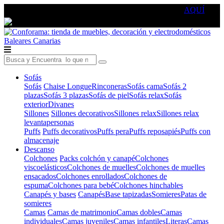
🔵Cambia tu electro con
-10% EXTRA
de descuento ☑️
AQUÍ
Baleares
Canarias
Sofás
Sofás
Chaise Longue
Rinconeras
Sofás cama
Sofás 2
plazas
Sofás 3 plazas
Sofás de piel
Sofás relax
Sofás
exterior
Divanes
Sillones
Sillones decorativos
Sillones relax
Sillones relax
levantapersonas
Puffs
Puffs decorativos
Puffs pera
Puffs reposapiés
Puffs con
almacenaje
Descanso
Colchones
Packs colchón y canapé
Colchones
viscoelásticos
Colchones de muelles
Colchones de muelles
ensacados
Colchones enrollados
Colchones de
espuma
Colchones para bebé
Colchones hinchables
Canapés y bases
Canapés
Base tapizadas
Somieres
Patas de
somieres
Camas
Camas de matrimonio
Camas dobles
Camas
individuales
Camas juveniles
Camas infantiles
Literas
Camas