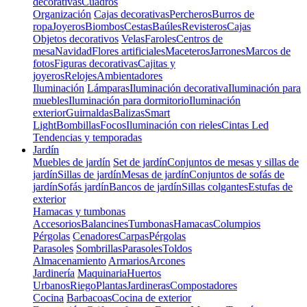
decorativas
Cuadros
Organización
Cajas decorativas
Percheros
Burros de
ropa
Joyeros
Biombos
Cestas
Baúles
Revisteros
Cajas
Objetos decorativos
Velas
Faroles
Centros de
mesa
Navidad
Flores artificiales
Maceteros
Jarrones
Marcos de
fotos
Figuras decorativas
Cajitas y
joyeros
Relojes
Ambientadores
Iluminación
Lámparas
Iluminación decorativa
Iluminación para
muebles
Iluminación para dormitorio
Iluminación
exterior
Guirnaldas
Balizas
Smart
Light
Bombillas
Focos
Iluminación con rieles
Cintas Led
Tendencias y temporadas
Jardín
Muebles de jardín
Set de jardín
Conjuntos de mesas y sillas de
jardín
Sillas de jardín
Mesas de jardín
Conjuntos de sofás de
jardín
Sofás jardín
Bancos de jardín
Sillas colgantes
Estufas de
exterior
Hamacas y tumbonas
Accesorios
Balancines
Tumbonas
Hamacas
Columpios
Pérgolas
Cenadores
Carpas
Pérgolas
Parasoles
Sombrillas
Parasoles
Toldos
Almacenamiento
Armarios
Arcones
Jardinería
Maquinaria
Huertos
Urbanos
Riego
Plantas
Jardineras
Compostadores
Cocina
Barbacoas
Cocina de exterior