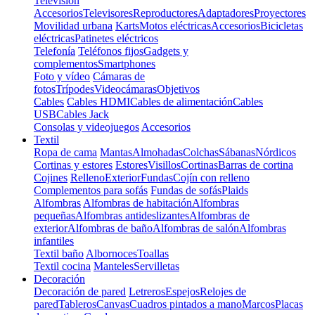
Televisión
Accesorios
Televisores
Reproductores
Adaptadores
Proyectores
Movilidad urbana
Karts
Motos eléctricas
Accesorios
Bicicletas
eléctricas
Patinetes eléctricos
Telefonía
Teléfonos fijos
Gadgets y
complementos
Smartphones
Foto y vídeo
Cámaras de
fotos
Trípodes
Videocámaras
Objetivos
Cables
Cables HDMI
Cables de alimentación
Cables
USB
Cables Jack
Consolas y videojuegos
Accesorios
Textil
Ropa de cama
Mantas
Almohadas
Colchas
Sábanas
Nórdicos
Cortinas y estores
Estores
Visillos
Cortinas
Barras de cortina
Cojines
Relleno
Exterior
Fundas
Cojín con relleno
Complementos para sofás
Fundas de sofás
Plaids
Alfombras
Alfombras de habitación
Alfombras
pequeñas
Alfombras antideslizantes
Alfombras de
exterior
Alfombras de baño
Alfombras de salón
Alfombras
infantiles
Textil baño
Albornoces
Toallas
Textil cocina
Manteles
Servilletas
Decoración
Decoración de pared
Letreros
Espejos
Relojes de
pared
Tableros
Canvas
Cuadros pintados a mano
Marcos
Placas