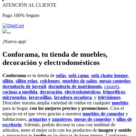
ATENCIÓN AL CLIENTE
Pago 100% Seguro
¡Nueva app!
Conforama, tu tienda de muebles,
decoración y electrodomésticos
Conforama
es tu tienda de
sofás
,
sofá cama
,
sofá chaise longue
,
sillón
,
sillón relax
,
colchones
,
muebles de salón
,
mesas comedor
,
dormitorio de juvenil
,
dormitorio de matrimonio
,
canapés
,
cocinas a medida
,
decoración
,
electrodomésticos
,
frigoríficos
,
microondas
,
lavavajillas
,
lavadora secadora
, y
televisiones
.
Descubre nuestra amplia variedad de estilos en cualquier
muebles
para tu hogar,
con los mejores precios y promociones
. Crea el
espacio en el que vives gracias a nuestros
muebles de comedor
y
habitaciones,
armarios
y
zapateros
,
mesas de comedor
y
sillas de
escritorio
. Además, podrás decorar tu casa con multitud de
artículos, tener el mejor ocio con los productos de
imagen y sonido
y aprovechar tu
jardín
en las épocas de buen tiempo. Conforama