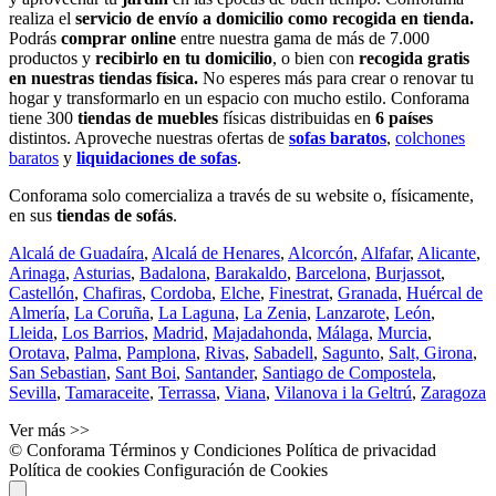
realiza el
servicio de envío a domicilio como recogida en tienda.
Podrás
comprar online
entre nuestra gama de más de 7.000
productos y
recibirlo en tu domicilio
, o bien con
recogida gratis
en nuestras tiendas física.
No esperes más para crear o renovar tu
hogar y transformarlo en un espacio con mucho estilo. Conforama
tiene 300
tiendas de muebles
físicas distribuidas en
6 países
distintos. Aproveche nuestras ofertas de
sofas baratos
,
colchones
baratos
y
liquidaciones de sofas
.
Conforama solo comercializa a través de su website o, físicamente,
en sus
tiendas de sofás
.
Alcalá de Guadaíra
,
Alcalá de Henares
,
Alcorcón
,
Alfafar
,
Alicante
,
Arinaga
,
Asturias
,
Badalona
,
Barakaldo
,
Barcelona
,
Burjassot
,
Castellón
,
Chafiras
,
Cordoba
,
Elche
,
Finestrat
,
Granada
,
Huércal de
Almería
,
La Coruña
,
La Laguna
,
La Zenia
,
Lanzarote
,
León
,
Lleida
,
Los Barrios
,
Madrid
,
Majadahonda
,
Málaga
,
Murcia
,
Orotava
,
Palma
,
Pamplona
,
Rivas
,
Sabadell
,
Sagunto
,
Salt, Girona
,
San Sebastian
,
Sant Boi
,
Santander
,
Santiago de Compostela
,
Sevilla
,
Tamaraceite
,
Terrassa
,
Viana
,
Vilanova i la Geltrú
,
Zaragoza
Ver más >>
© Conforama
Términos y Condiciones
Política de privacidad
Política de cookies
Configuración de Cookies