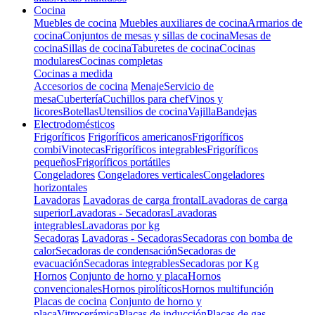
Cocina
Muebles de cocina
Muebles auxiliares de cocina
Armarios de
cocina
Conjuntos de mesas y sillas de cocina
Mesas de
cocina
Sillas de cocina
Taburetes de cocina
Cocinas
modulares
Cocinas completas
Cocinas a medida
Accesorios de cocina
Menaje
Servicio de
mesa
Cubertería
Cuchillos para chef
Vinos y
licores
Botellas
Utensilios de cocina
Vajilla
Bandejas
Electrodomésticos
Frigoríficos
Frigoríficos americanos
Frigoríficos
combi
Vinotecas
Frigoríficos integrables
Frigoríficos
pequeños
Frigoríficos portátiles
Congeladores
Congeladores verticales
Congeladores
horizontales
Lavadoras
Lavadoras de carga frontal
Lavadoras de carga
superior
Lavadoras - Secadoras
Lavadoras
integrables
Lavadoras por kg
Secadoras
Lavadoras - Secadoras
Secadoras con bomba de
calor
Secadoras de condensación
Secadoras de
evacuación
Secadoras integrables
Secadoras por Kg
Hornos
Conjunto de horno y placa
Hornos
convencionales
Hornos pirolíticos
Hornos multifunción
Placas de cocina
Conjunto de horno y
placa
Vitrocerámica
Placas de inducción
Placas de gas