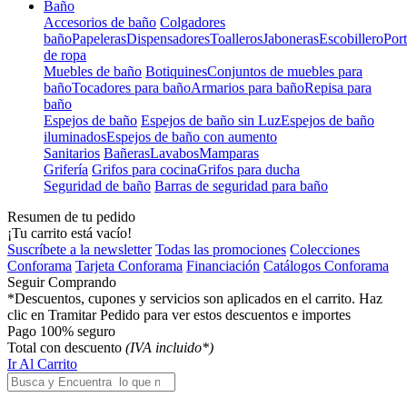
Baño
Accesorios de baño
Colgadores
baño
Papeleras
Dispensadores
Toalleros
Jaboneras
Escobillero
Port
de ropa
Muebles de baño
Botiquines
Conjuntos de muebles para
baño
Tocadores para baño
Armarios para baño
Repisa para
baño
Espejos de baño
Espejos de baño sin Luz
Espejos de baño
iluminados
Espejos de baño con aumento
Sanitarios
Bañeras
Lavabos
Mamparas
Grifería
Grifos para cocina
Grifos para ducha
Seguridad de baño
Barras de seguridad para baño
Resumen de tu pedido
¡Tu carrito está vacío!
Suscríbete a la newsletter
Todas las promociones
Colecciones
Conforama
Tarjeta Conforama
Financiación
Catálogos Conforama
Seguir Comprando
*Descuentos, cupones y servicios son aplicados en el carrito. Haz
clic en Tramitar Pedido para ver estos descuentos e importes
Pago 100% seguro
Total con descuento
(IVA incluido*)
Ir Al Carrito