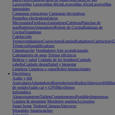
Lavavajillas
Lavavajillas 60cm
Lavavajillas 45cm
Lavavajillas
integrables
Campanas extractoras
Campanas decorativas
Pequeños electrodomésticos
Microondas
Freidoras
Aspiradores
Cafeteras
Planchas de
asar
Batidoras
Amasadores
Robots de Cocina
Balanzas de
Cocina
Tostadoras
Calefacción
Termoventiladores
Convectores
Estufas
Radiadores
Calefactores
D
Térmicos
Humidificadores
Climatización
Ventiladores
Aire acondicionado
Calentadores de agua
Termos eléctricos
Belleza y salud
Cuidado de los hombres
Cuidado
cabello
Cuidado dental
Salud y bienestar
Limpieza
Limpieza a vapor
Robot limpiacristales
Electrónica
Audio y hifi
Auriculares
Adaptadores
Reproductores
Radios
Altavoces
Hifi
Bar
de sonido
Audio car y GPS
Micrófonos
Informática
Almacenamiento
Tablets
Complementos
Portátiles
Impresoras
Gaming & streaming
Monitores gaming
Accesorios
Smart home
Timbres
Cámaras
Altavoces
Wearables
Smartwatches