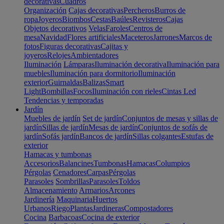
decorativas
Cuadros
Organización
Cajas decorativas
Percheros
Burros de
ropa
Joyeros
Biombos
Cestas
Baúles
Revisteros
Cajas
Objetos decorativos
Velas
Faroles
Centros de
mesa
Navidad
Flores artificiales
Maceteros
Jarrones
Marcos de
fotos
Figuras decorativas
Cajitas y
joyeros
Relojes
Ambientadores
Iluminación
Lámparas
Iluminación decorativa
Iluminación para
muebles
Iluminación para dormitorio
Iluminación
exterior
Guirnaldas
Balizas
Smart
Light
Bombillas
Focos
Iluminación con rieles
Cintas Led
Tendencias y temporadas
Jardín
Muebles de jardín
Set de jardín
Conjuntos de mesas y sillas de
jardín
Sillas de jardín
Mesas de jardín
Conjuntos de sofás de
jardín
Sofás jardín
Bancos de jardín
Sillas colgantes
Estufas de
exterior
Hamacas y tumbonas
Accesorios
Balancines
Tumbonas
Hamacas
Columpios
Pérgolas
Cenadores
Carpas
Pérgolas
Parasoles
Sombrillas
Parasoles
Toldos
Almacenamiento
Armarios
Arcones
Jardinería
Maquinaria
Huertos
Urbanos
Riego
Plantas
Jardineras
Compostadores
Cocina
Barbacoas
Cocina de exterior