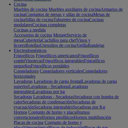
Cocina
Muebles de cocina
Muebles auxiliares de cocina
Armarios de
cocina
Conjuntos de mesas y sillas de cocina
Mesas de
cocina
Sillas de cocina
Taburetes de cocina
Cocinas
modulares
Cocinas completas
Cocinas a medida
Accesorios de cocina
Menaje
Servicio de
mesa
Cubertería
Cuchillos para chef
Vinos y
licores
Botellas
Utensilios de cocina
Vajilla
Bandejas
Electrodomésticos
Frigoríficos
Frigoríficos americanos
Frigoríficos
combi
Vinotecas
Frigoríficos integrables
Frigoríficos
pequeños
Frigoríficos portátiles
Congeladores
Congeladores verticales
Congeladores
horizontales
Lavadoras
Lavadoras de carga frontal
Lavadoras de carga
superior
Lavadoras - Secadoras
Lavadoras
integrables
Lavadoras por kg
Secadoras
Lavadoras - Secadoras
Secadoras con bomba de
calor
Secadoras de condensación
Secadoras de
evacuación
Secadoras integrables
Secadoras por Kg
Hornos
Conjunto de horno y placa
Hornos
convencionales
Hornos pirolíticos
Hornos multifunción
Placas de cocina
Conjunto de horno y
placa
Vitrocerámica
Placas de inducción
Placas de gas