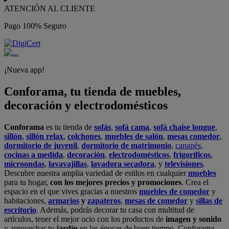
ATENCIÓN AL CLIENTE
Pago 100% Seguro
¡Nueva app!
Conforama, tu tienda de muebles,
decoración y electrodomésticos
Conforama
es tu tienda de
sofás
,
sofá cama
,
sofá chaise longue
,
sillón
,
sillón relax
,
colchones
,
muebles de salón
,
mesas comedor
,
dormitorio de juvenil
,
dormitorio de matrimonio
,
canapés
,
cocinas a medida
,
decoración
,
electrodomésticos
,
frigoríficos
,
microondas
,
lavavajillas
,
lavadora secadora
, y
televisiones
.
Descubre nuestra amplia variedad de estilos en cualquier
muebles
para tu hogar,
con los mejores precios y promociones
. Crea el
espacio en el que vives gracias a nuestros
muebles de comedor
y
habitaciones,
armarios
y
zapateros
,
mesas de comedor
y
sillas de
escritorio
. Además, podrás decorar tu casa con multitud de
artículos, tener el mejor ocio con los productos de
imagen y sonido
y aprovechar tu
jardín
en las épocas de buen tiempo. Conforama