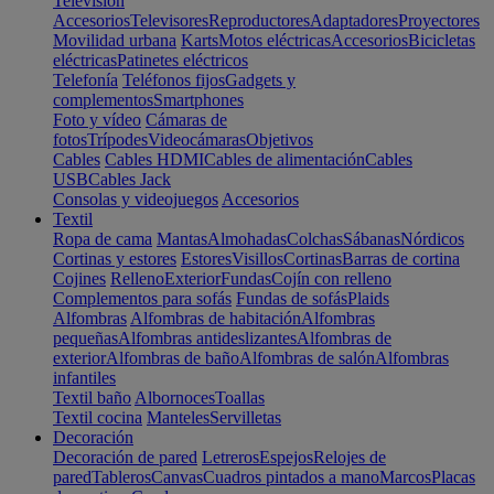
Televisión
Accesorios
Televisores
Reproductores
Adaptadores
Proyectores
Movilidad urbana
Karts
Motos eléctricas
Accesorios
Bicicletas
eléctricas
Patinetes eléctricos
Telefonía
Teléfonos fijos
Gadgets y
complementos
Smartphones
Foto y vídeo
Cámaras de
fotos
Trípodes
Videocámaras
Objetivos
Cables
Cables HDMI
Cables de alimentación
Cables
USB
Cables Jack
Consolas y videojuegos
Accesorios
Textil
Ropa de cama
Mantas
Almohadas
Colchas
Sábanas
Nórdicos
Cortinas y estores
Estores
Visillos
Cortinas
Barras de cortina
Cojines
Relleno
Exterior
Fundas
Cojín con relleno
Complementos para sofás
Fundas de sofás
Plaids
Alfombras
Alfombras de habitación
Alfombras
pequeñas
Alfombras antideslizantes
Alfombras de
exterior
Alfombras de baño
Alfombras de salón
Alfombras
infantiles
Textil baño
Albornoces
Toallas
Textil cocina
Manteles
Servilletas
Decoración
Decoración de pared
Letreros
Espejos
Relojes de
pared
Tableros
Canvas
Cuadros pintados a mano
Marcos
Placas