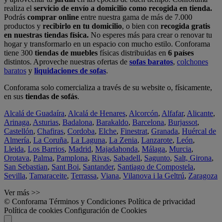
realiza el
servicio de envío a domicilio como recogida en tienda.
Podrás
comprar online
entre nuestra gama de más de 7.000
productos y
recibirlo en tu domicilio
, o bien con
recogida gratis
en nuestras tiendas física.
No esperes más para crear o renovar tu
hogar y transformarlo en un espacio con mucho estilo. Conforama
tiene 300
tiendas de muebles
físicas distribuidas en
6 países
distintos. Aproveche nuestras ofertas de
sofas baratos
,
colchones
baratos
y
liquidaciones de sofas
.
Conforama solo comercializa a través de su website o, físicamente,
en sus
tiendas de sofás
.
Alcalá de Guadaíra
,
Alcalá de Henares
,
Alcorcón
,
Alfafar
,
Alicante
,
Arinaga
,
Asturias
,
Badalona
,
Barakaldo
,
Barcelona
,
Burjassot
,
Castellón
,
Chafiras
,
Cordoba
,
Elche
,
Finestrat
,
Granada
,
Huércal de
Almería
,
La Coruña
,
La Laguna
,
La Zenia
,
Lanzarote
,
León
,
Lleida
,
Los Barrios
,
Madrid
,
Majadahonda
,
Málaga
,
Murcia
,
Orotava
,
Palma
,
Pamplona
,
Rivas
,
Sabadell
,
Sagunto
,
Salt, Girona
,
San Sebastian
,
Sant Boi
,
Santander
,
Santiago de Compostela
,
Sevilla
,
Tamaraceite
,
Terrassa
,
Viana
,
Vilanova i la Geltrú
,
Zaragoza
Ver más >>
© Conforama
Términos y Condiciones
Política de privacidad
Política de cookies
Configuración de Cookies