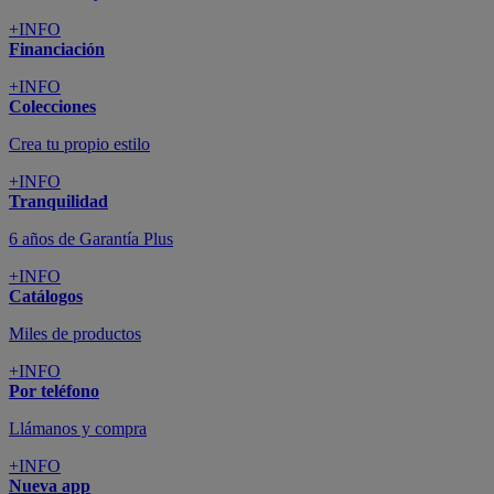
+INFO
Financiación
+INFO
Colecciones
Crea tu propio estilo
+INFO
Tranquilidad
6 años de Garantía Plus
+INFO
Catálogos
Miles de productos
+INFO
Por teléfono
Llámanos y compra
+INFO
Nueva app