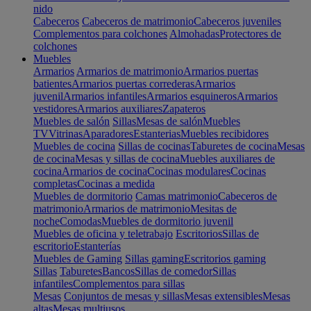
nido
Cabeceros
Cabeceros de matrimonio
Cabeceros juveniles
Complementos para colchones
Almohadas
Protectores de
colchones
Muebles
Armarios
Armarios de matrimonio
Armarios puertas
batientes
Armarios puertas correderas
Armarios
juvenil
Armarios infantiles
Armarios esquineros
Armarios
vestidores
Armarios auxiliares
Zapateros
Muebles de salón
Sillas
Mesas de salón
Muebles
TV
Vitrinas
Aparadores
Estanterias
Muebles recibidores
Muebles de cocina
Sillas de cocinas
Taburetes de cocina
Mesas
de cocina
Mesas y sillas de cocina
Muebles auxiliares de
cocina
Armarios de cocina
Cocinas modulares
Cocinas
completas
Cocinas a medida
Muebles de dormitorio
Camas matrimonio
Cabeceros de
matrimonio
Armarios de matrimonio
Mesitas de
noche
Comodas
Muebles de dormitorio juvenil
Muebles de oficina y teletrabajo
Escritorios
Sillas de
escritorio
Estanterías
Muebles de Gaming
Sillas gaming
Escritorios gaming
Sillas
Taburetes
Bancos
Sillas de comedor
Sillas
infantiles
Complementos para sillas
Mesas
Conjuntos de mesas y sillas
Mesas extensibles
Mesas
altas
Mesas multiusos