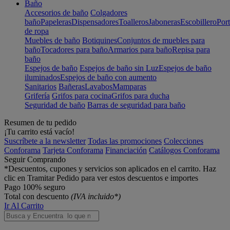
Baño
Accesorios de baño
Colgadores
baño
Papeleras
Dispensadores
Toalleros
Jaboneras
Escobillero
Port
de ropa
Muebles de baño
Botiquines
Conjuntos de muebles para
baño
Tocadores para baño
Armarios para baño
Repisa para
baño
Espejos de baño
Espejos de baño sin Luz
Espejos de baño
iluminados
Espejos de baño con aumento
Sanitarios
Bañeras
Lavabos
Mamparas
Grifería
Grifos para cocina
Grifos para ducha
Seguridad de baño
Barras de seguridad para baño
Resumen de tu pedido
¡Tu carrito está vacío!
Suscríbete a la newsletter
Todas las promociones
Colecciones
Conforama
Tarjeta Conforama
Financiación
Catálogos Conforama
Seguir Comprando
*Descuentos, cupones y servicios son aplicados en el carrito. Haz
clic en Tramitar Pedido para ver estos descuentos e importes
Pago 100% seguro
Total con descuento
(IVA incluido*)
Ir Al Carrito