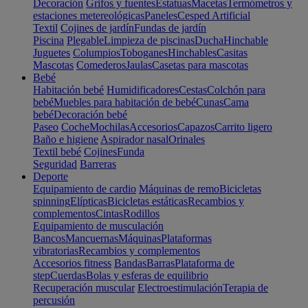
Decoración
Grifos y fuentes
Estatuas
Macetas
Termómetros y
estaciones metereológicas
Paneles
Cesped Artificial
Textil
Cojines de jardín
Fundas de jardín
Piscina
Plegable
Limpieza de piscinas
Ducha
Hinchable
Juguetes
Columpios
Toboganes
Hinchables
Casitas
Mascotas
Comederos
Jaulas
Casetas para mascotas
Bebé
Habitación bebé
Humidificadores
Cestas
Colchón para
bebé
Muebles para habitación de bebé
Cunas
Cama
bebé
Decoración bebé
Paseo
Coche
Mochilas
Accesorios
Capazos
Carrito ligero
Baño e higiene
Aspirador nasal
Orinales
Textil bebé
Cojines
Funda
Seguridad
Barreras
Deporte
Equipamiento de cardio
Máquinas de remo
Bicicletas
spinning
Elípticas
Bicicletas estáticas
Recambios y
complementos
Cintas
Rodillos
Equipamiento de musculación
Bancos
Mancuernas
Máquinas
Plataformas
vibratorias
Recambios y complementos
Accesorios fitness
Bandas
Barras
Plataforma de
step
Cuerdas
Bolas y esferas de equilibrio
Recuperación muscular
Electroestimulación
Terapia de
percusión