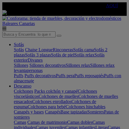
🔵Cambia tu electro con
-10% EXTRA
de descuento ☑️
AQUÍ
Baleares
Canarias
Sofás
Sofás
Chaise Longue
Rinconeras
Sofás cama
Sofás 2
plazas
Sofás 3 plazas
Sofás de piel
Sofás relax
Sofás
exterior
Divanes
Sillones
Sillones decorativos
Sillones relax
Sillones relax
levantapersonas
Puffs
Puffs decorativos
Puffs pera
Puffs reposapiés
Puffs con
almacenaje
Descanso
Colchones
Packs colchón y canapé
Colchones
viscoelásticos
Colchones de muelles
Colchones de muelles
ensacados
Colchones enrollados
Colchones de
espuma
Colchones para bebé
Colchones hinchables
Canapés y bases
Canapés
Base tapizadas
Somieres
Patas de
somieres
Camas
Camas de matrimonio
Camas dobles
Camas
individuales
Camas juveniles
Camas infantiles
Literas
Camas