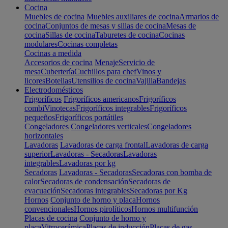
Cocina
Muebles de cocina
Muebles auxiliares de cocina
Armarios de
cocina
Conjuntos de mesas y sillas de cocina
Mesas de
cocina
Sillas de cocina
Taburetes de cocina
Cocinas
modulares
Cocinas completas
Cocinas a medida
Accesorios de cocina
Menaje
Servicio de
mesa
Cubertería
Cuchillos para chef
Vinos y
licores
Botellas
Utensilios de cocina
Vajilla
Bandejas
Electrodomésticos
Frigoríficos
Frigoríficos americanos
Frigoríficos
combi
Vinotecas
Frigoríficos integrables
Frigoríficos
pequeños
Frigoríficos portátiles
Congeladores
Congeladores verticales
Congeladores
horizontales
Lavadoras
Lavadoras de carga frontal
Lavadoras de carga
superior
Lavadoras - Secadoras
Lavadoras
integrables
Lavadoras por kg
Secadoras
Lavadoras - Secadoras
Secadoras con bomba de
calor
Secadoras de condensación
Secadoras de
evacuación
Secadoras integrables
Secadoras por Kg
Hornos
Conjunto de horno y placa
Hornos
convencionales
Hornos pirolíticos
Hornos multifunción
Placas de cocina
Conjunto de horno y
placa
Vitrocerámica
Placas de inducción
Placas de gas