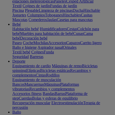
estaciones metereológicas
Paneles
Cesped Artificial
Textil
Cojines de jardín
Fundas de jardín
Piscina
Plegable
Limpieza de piscinas
Ducha
Hinchable
Juguetes
Columpios
Toboganes
Hinchables
Casitas
Mascotas
Comederos
Jaulas
Casetas para mascotas
Bebé
Habitación bebé
Humidificadores
Cestas
Colchón para
bebé
Muebles para habitación de bebé
Cunas
Cama
bebé
Decoración bebé
Paseo
Coche
Mochilas
Accesorios
Capazos
Carrito ligero
Baño e higiene
Aspirador nasal
Orinales
Textil bebé
Cojines
Funda
Seguridad
Barreras
Deporte
Equipamiento de cardio
Máquinas de remo
Bicicletas
spinning
Elípticas
Bicicletas estáticas
Recambios y
complementos
Cintas
Rodillos
Equipamiento de musculación
Bancos
Mancuernas
Máquinas
Plataformas
vibratorias
Recambios y complementos
Accesorios fitness
Bandas
Barras
Plataforma de
step
Cuerdas
Bolas y esferas de equilibrio
Recuperación muscular
Electroestimulación
Terapia de
percusión
Baño