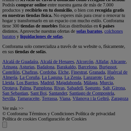
Podrás
comprar online
entre nuestra gama de más de 7.000
productos y
recibirlo en tu domicilio
, o bien con
recogida gratis
en nuestras tiendas física.
No esperes más para crear o renovar tu
hogar y transformarlo en un espacio con mucho estilo. Conforama
tiene 300
tiendas de muebles
físicas distribuidas en
6 países
distintos. Aproveche nuestras ofertas de
sofas baratos
,
colchones
baratos
y
liquidaciones de sofas
.
Conforama solo comercializa a través de su website o, físicamente,
en sus
tiendas de sofás
.
Alcalá de Guadaíra
,
Alcalá de Henares
,
Alcorcón
,
Alfafar
,
Alicante
,
Arinaga
,
Asturias
,
Badalona
,
Barakaldo
,
Barcelona
,
Burjassot
,
Castellón
,
Chafiras
,
Cordoba
,
Elche
,
Finestrat
,
Granada
,
Huércal de
Almería
,
La Coruña
,
La Laguna
,
La Zenia
,
Lanzarote
,
León
,
Lleida
,
Los Barrios
,
Madrid
,
Majadahonda
,
Málaga
,
Murcia
,
Orotava
,
Palma
,
Pamplona
,
Rivas
,
Sabadell
,
Sagunto
,
Salt, Girona
,
San Sebastian
,
Sant Boi
,
Santander
,
Santiago de Compostela
,
Sevilla
,
Tamaraceite
,
Terrassa
,
Viana
,
Vilanova i la Geltrú
,
Zaragoza
Ver más >>
© Conforama
Términos y Condiciones
Política de privacidad
Política de cookies
Configuración de Cookies