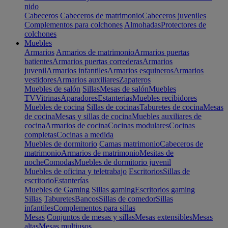
nido
Cabeceros
Cabeceros de matrimonio
Cabeceros juveniles
Complementos para colchones
Almohadas
Protectores de
colchones
Muebles
Armarios
Armarios de matrimonio
Armarios puertas
batientes
Armarios puertas correderas
Armarios
juvenil
Armarios infantiles
Armarios esquineros
Armarios
vestidores
Armarios auxiliares
Zapateros
Muebles de salón
Sillas
Mesas de salón
Muebles
TV
Vitrinas
Aparadores
Estanterias
Muebles recibidores
Muebles de cocina
Sillas de cocinas
Taburetes de cocina
Mesas
de cocina
Mesas y sillas de cocina
Muebles auxiliares de
cocina
Armarios de cocina
Cocinas modulares
Cocinas
completas
Cocinas a medida
Muebles de dormitorio
Camas matrimonio
Cabeceros de
matrimonio
Armarios de matrimonio
Mesitas de
noche
Comodas
Muebles de dormitorio juvenil
Muebles de oficina y teletrabajo
Escritorios
Sillas de
escritorio
Estanterías
Muebles de Gaming
Sillas gaming
Escritorios gaming
Sillas
Taburetes
Bancos
Sillas de comedor
Sillas
infantiles
Complementos para sillas
Mesas
Conjuntos de mesas y sillas
Mesas extensibles
Mesas
altas
Mesas multiusos