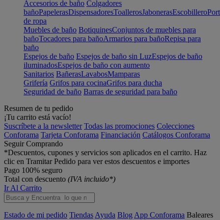
Accesorios de baño
Colgadores
baño
Papeleras
Dispensadores
Toalleros
Jaboneras
Escobillero
Port
de ropa
Muebles de baño
Botiquines
Conjuntos de muebles para
baño
Tocadores para baño
Armarios para baño
Repisa para
baño
Espejos de baño
Espejos de baño sin Luz
Espejos de baño
iluminados
Espejos de baño con aumento
Sanitarios
Bañeras
Lavabos
Mamparas
Grifería
Grifos para cocina
Grifos para ducha
Seguridad de baño
Barras de seguridad para baño
Resumen de tu pedido
¡Tu carrito está vacío!
Suscríbete a la newsletter
Todas las promociones
Colecciones
Conforama
Tarjeta Conforama
Financiación
Catálogos Conforama
Seguir Comprando
*Descuentos, cupones y servicios son aplicados en el carrito. Haz
clic en Tramitar Pedido para ver estos descuentos e importes
Pago 100% seguro
Total con descuento
(IVA incluido*)
Ir Al Carrito
Estado de mi pedido
Tiendas
Ayuda
Blog
App Conforama
Baleares