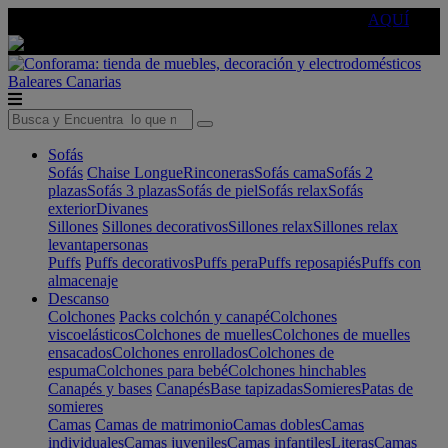
🔵Cambia tu electro con
-10% EXTRA
de descuento ☑️
AQUÍ
Baleares
Canarias
Sofás
Sofás
Chaise Longue
Rinconeras
Sofás cama
Sofás 2
plazas
Sofás 3 plazas
Sofás de piel
Sofás relax
Sofás
exterior
Divanes
Sillones
Sillones decorativos
Sillones relax
Sillones relax
levantapersonas
Puffs
Puffs decorativos
Puffs pera
Puffs reposapiés
Puffs con
almacenaje
Descanso
Colchones
Packs colchón y canapé
Colchones
viscoelásticos
Colchones de muelles
Colchones de muelles
ensacados
Colchones enrollados
Colchones de
espuma
Colchones para bebé
Colchones hinchables
Canapés y bases
Canapés
Base tapizadas
Somieres
Patas de
somieres
Camas
Camas de matrimonio
Camas dobles
Camas
individuales
Camas juveniles
Camas infantiles
Literas
Camas