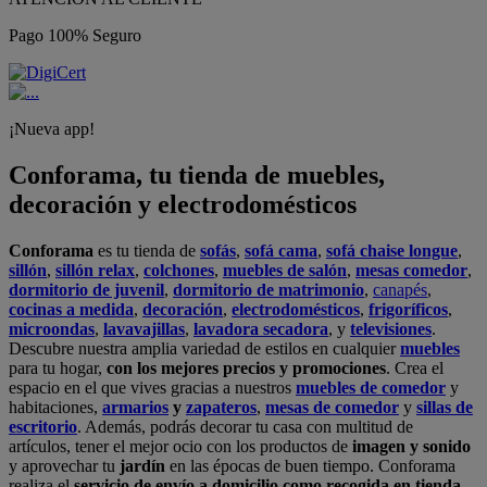
Pago 100% Seguro
¡Nueva app!
Conforama, tu tienda de muebles,
decoración y electrodomésticos
Conforama
es tu tienda de
sofás
,
sofá cama
,
sofá chaise longue
,
sillón
,
sillón relax
,
colchones
,
muebles de salón
,
mesas comedor
,
dormitorio de juvenil
,
dormitorio de matrimonio
,
canapés
,
cocinas a medida
,
decoración
,
electrodomésticos
,
frigoríficos
,
microondas
,
lavavajillas
,
lavadora secadora
, y
televisiones
.
Descubre nuestra amplia variedad de estilos en cualquier
muebles
para tu hogar,
con los mejores precios y promociones
. Crea el
espacio en el que vives gracias a nuestros
muebles de comedor
y
habitaciones,
armarios
y
zapateros
,
mesas de comedor
y
sillas de
escritorio
. Además, podrás decorar tu casa con multitud de
artículos, tener el mejor ocio con los productos de
imagen y sonido
y aprovechar tu
jardín
en las épocas de buen tiempo. Conforama
realiza el
servicio de envío a domicilio como recogida en tienda.