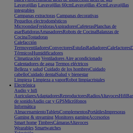
Lavavajillas
Lavavajillas 60cm
Lavavajillas 45cm
Lavavajillas
integrables
Campanas extractoras
Campanas decorativas
Pequeños electrodomésticos
Microondas
Freidoras
Aspiradores
Cafeteras
Planchas de
asar
Batidoras
Amasadores
Robots de Cocina
Balanzas de
Cocina
Tostadoras
Calefacción
Termoventiladores
Convectores
Estufas
Radiadores
Calefactores
D
Térmicos
Humidificadores
Climatización
Ventiladores
Aire acondicionado
Calentadores de agua
Termos eléctricos
Belleza y salud
Cuidado de los hombres
Cuidado
cabello
Cuidado dental
Salud y bienestar
Limpieza
Limpieza a vapor
Robot limpiacristales
Electrónica
Audio y hifi
Auriculares
Adaptadores
Reproductores
Radios
Altavoces
Hifi
Bar
de sonido
Audio car y GPS
Micrófonos
Informática
Almacenamiento
Tablets
Complementos
Portátiles
Impresoras
Gaming & streaming
Monitores gaming
Accesorios
Smart home
Timbres
Cámaras
Altavoces
Wearables
Smartwatches