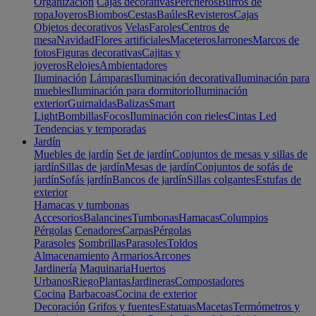
Organización
Cajas decorativas
Percheros
Burros de
ropa
Joyeros
Biombos
Cestas
Baúles
Revisteros
Cajas
Objetos decorativos
Velas
Faroles
Centros de
mesa
Navidad
Flores artificiales
Maceteros
Jarrones
Marcos de
fotos
Figuras decorativas
Cajitas y
joyeros
Relojes
Ambientadores
Iluminación
Lámparas
Iluminación decorativa
Iluminación para
muebles
Iluminación para dormitorio
Iluminación
exterior
Guirnaldas
Balizas
Smart
Light
Bombillas
Focos
Iluminación con rieles
Cintas Led
Tendencias y temporadas
Jardín
Muebles de jardín
Set de jardín
Conjuntos de mesas y sillas de
jardín
Sillas de jardín
Mesas de jardín
Conjuntos de sofás de
jardín
Sofás jardín
Bancos de jardín
Sillas colgantes
Estufas de
exterior
Hamacas y tumbonas
Accesorios
Balancines
Tumbonas
Hamacas
Columpios
Pérgolas
Cenadores
Carpas
Pérgolas
Parasoles
Sombrillas
Parasoles
Toldos
Almacenamiento
Armarios
Arcones
Jardinería
Maquinaria
Huertos
Urbanos
Riego
Plantas
Jardineras
Compostadores
Cocina
Barbacoas
Cocina de exterior
Decoración
Grifos y fuentes
Estatuas
Macetas
Termómetros y