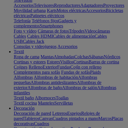
Televisión
Accesorios
Televisores
Reproductores
Adaptadores
Proyectores
Movilidad urbana
Karts
Motos eléctricas
Accesorios
Bicicletas
eléctricas
Patinetes eléctricos
Telefonía
Teléfonos fijos
Gadgets y
complementos
Smartphones
Foto y vídeo
Cámaras de fotos
Trípodes
Videocámaras
Cables
Cables HDMI
Cables de alimentación
Cables
USB
Cables Jack
Consolas y videojuegos
Accesorios
Textil
Ropa de cama
Mantas
Almohadas
Colchas
Sábanas
Nórdicos
Cortinas y estores
Estores
Visillos
Cortinas
Barras de cortina
Cojines
Relleno
Exterior
Fundas
Cojín con relleno
Complementos para sofás
Fundas de sofás
Plaids
Alfombras
Alfombras de habitación
Alfombras
pequeñas
Alfombras antideslizantes
Alfombras de
exterior
Alfombras de baño
Alfombras de salón
Alfombras
infantiles
Textil baño
Albornoces
Toallas
Textil cocina
Manteles
Servilletas
Decoración
Decoración de pared
Letreros
Espejos
Relojes de
pared
Tableros
Canvas
Cuadros pintados a mano
Marcos
Placas
decorativas
Cuadros