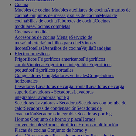
Cocina
Muebles de cocina
Muebles auxiliares de cocina
Armarios de
cocina
Conjuntos de mesas y sillas de cocina
Mesas de
cocina
Sillas de cocina
Taburetes de cocina
Cocinas
modulares
Cocinas completas
Cocinas a medida
Accesorios de cocina
Menaje
Servicio de
mesa
Cubertería
Cuchillos para chef
Vinos y
licores
Botellas
Utensilios de cocina
Vajilla
Bandejas
Electrodomésticos
Frigoríficos
Frigoríficos americanos
Frigoríficos
combi
Vinotecas
Frigoríficos integrables
Frigoríficos
pequeños
Frigoríficos portátiles
Congeladores
Congeladores verticales
Congeladores
horizontales
Lavadoras
Lavadoras de carga frontal
Lavadoras de carga
superior
Lavadoras - Secadoras
Lavadoras
integrables
Lavadoras por kg
Secadoras
Lavadoras - Secadoras
Secadoras con bomba de
calor
Secadoras de condensación
Secadoras de
evacuación
Secadoras integrables
Secadoras por Kg
Hornos
Conjunto de horno y placa
Hornos
convencionales
Hornos pirolíticos
Hornos multifunción
Placas de cocina
Conjunto de horno y
placa
Vitrocerámica
Placas de inducción
Placas de gas