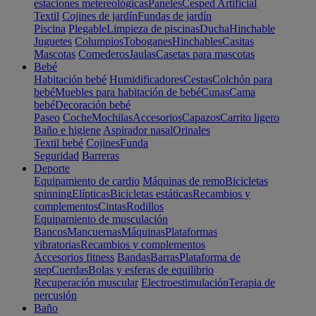
estaciones metereológicas
Paneles
Cesped Artificial
Textil
Cojines de jardín
Fundas de jardín
Piscina
Plegable
Limpieza de piscinas
Ducha
Hinchable
Juguetes
Columpios
Toboganes
Hinchables
Casitas
Mascotas
Comederos
Jaulas
Casetas para mascotas
Bebé
Habitación bebé
Humidificadores
Cestas
Colchón para
bebé
Muebles para habitación de bebé
Cunas
Cama
bebé
Decoración bebé
Paseo
Coche
Mochilas
Accesorios
Capazos
Carrito ligero
Baño e higiene
Aspirador nasal
Orinales
Textil bebé
Cojines
Funda
Seguridad
Barreras
Deporte
Equipamiento de cardio
Máquinas de remo
Bicicletas
spinning
Elípticas
Bicicletas estáticas
Recambios y
complementos
Cintas
Rodillos
Equipamiento de musculación
Bancos
Mancuernas
Máquinas
Plataformas
vibratorias
Recambios y complementos
Accesorios fitness
Bandas
Barras
Plataforma de
step
Cuerdas
Bolas y esferas de equilibrio
Recuperación muscular
Electroestimulación
Terapia de
percusión
Baño