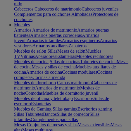
nido
Cabeceros
Cabeceros de matrimonio
Cabeceros juveniles
Complementos para colchones
Almohadas
Protectores de
colchones
Muebles
Armarios
Armarios de matrimonio
Armarios puertas
batientes
Armarios puertas correderas
Armarios
juvenil
Armarios infantiles
Armarios esquineros
Armarios
vestidores
Armarios auxiliares
Zapateros
Muebles de salón
Sillas
Mesas de salón
Muebles
TV
Vitrinas
Aparadores
Estanterias
Muebles recibidores
Muebles de cocina
Sillas de cocinas
Taburetes de cocina
Mesas
de cocina
Mesas y sillas de cocina
Muebles auxiliares de
cocina
Armarios de cocina
Cocinas modulares
Cocinas
completas
Cocinas a medida
Muebles de dormitorio
Camas matrimonio
Cabeceros de
matrimonio
Armarios de matrimonio
Mesitas de
noche
Comodas
Muebles de dormitorio juvenil
Muebles de oficina y teletrabajo
Escritorios
Sillas de
escritorio
Estanterías
Muebles de Gaming
Sillas gaming
Escritorios gaming
Sillas
Taburetes
Bancos
Sillas de comedor
Sillas
infantiles
Complementos para sillas
Mesas
Conjuntos de mesas y sillas
Mesas extensibles
Mesas
altas
Mesas multiusos