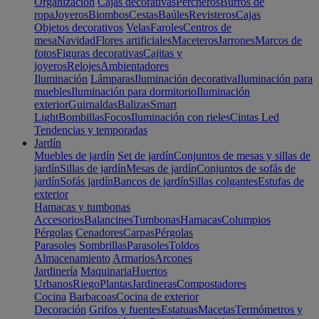
Organización
Cajas decorativas
Percheros
Burros de
ropa
Joyeros
Biombos
Cestas
Baúles
Revisteros
Cajas
Objetos decorativos
Velas
Faroles
Centros de
mesa
Navidad
Flores artificiales
Maceteros
Jarrones
Marcos de
fotos
Figuras decorativas
Cajitas y
joyeros
Relojes
Ambientadores
Iluminación
Lámparas
Iluminación decorativa
Iluminación para
muebles
Iluminación para dormitorio
Iluminación
exterior
Guirnaldas
Balizas
Smart
Light
Bombillas
Focos
Iluminación con rieles
Cintas Led
Tendencias y temporadas
Jardín
Muebles de jardín
Set de jardín
Conjuntos de mesas y sillas de
jardín
Sillas de jardín
Mesas de jardín
Conjuntos de sofás de
jardín
Sofás jardín
Bancos de jardín
Sillas colgantes
Estufas de
exterior
Hamacas y tumbonas
Accesorios
Balancines
Tumbonas
Hamacas
Columpios
Pérgolas
Cenadores
Carpas
Pérgolas
Parasoles
Sombrillas
Parasoles
Toldos
Almacenamiento
Armarios
Arcones
Jardinería
Maquinaria
Huertos
Urbanos
Riego
Plantas
Jardineras
Compostadores
Cocina
Barbacoas
Cocina de exterior
Decoración
Grifos y fuentes
Estatuas
Macetas
Termómetros y