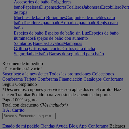
Accesorios de baño
Colgadores
baño
Papeleras
Dispensadores
Toalleros
Jaboneras
Escobillero
Port
de ropa
Muebles de baño
Botiquines
Conjuntos de muebles para
baño
Tocadores para baño
Armarios para baño
Repisa para
baño
Espejos de baño
Espejos de baño sin Luz
Espejos de baño
iluminados
Espejos de baño con aumento
Sanitarios
Bañeras
Lavabos
Mamparas
Grifería
Grifos para cocina
Grifos para ducha
Seguridad de baño
Barras de seguridad para baño
Resumen de tu pedido
¡Tu carrito está vacío!
Suscríbete a la newsletter
Todas las promociones
Colecciones
Conforama
Tarjeta Conforama
Financiación
Catálogos Conforama
Seguir Comprando
*Descuentos, cupones y servicios son aplicados en el carrito. Haz
clic en Tramitar Pedido para ver estos descuentos e importes
Pago 100% seguro
Total con descuento
(IVA incluido*)
Ir Al Carrito
Estado de mi pedido
Tiendas
Ayuda
Blog
App Conforama
Baleares