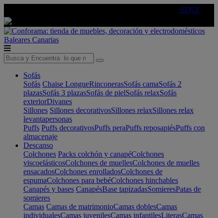
🔵Cambia tu electro con
-10% EXTRA
de descuento ☑️
AQUÍ
Baleares
Canarias
Sofás
Sofás
Chaise Longue
Rinconeras
Sofás cama
Sofás 2
plazas
Sofás 3 plazas
Sofás de piel
Sofás relax
Sofás
exterior
Divanes
Sillones
Sillones decorativos
Sillones relax
Sillones relax
levantapersonas
Puffs
Puffs decorativos
Puffs pera
Puffs reposapiés
Puffs con
almacenaje
Descanso
Colchones
Packs colchón y canapé
Colchones
viscoelásticos
Colchones de muelles
Colchones de muelles
ensacados
Colchones enrollados
Colchones de
espuma
Colchones para bebé
Colchones hinchables
Canapés y bases
Canapés
Base tapizadas
Somieres
Patas de
somieres
Camas
Camas de matrimonio
Camas dobles
Camas
individuales
Camas juveniles
Camas infantiles
Literas
Camas