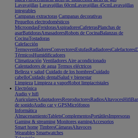
Lavavajillas
Lavavajillas 60cm
Lavavajillas 45cm
Lavavajillas
integrables
Campanas extractoras
Campanas decorativas
Pequeños electrodomésticos
Microondas
Freidoras
Aspiradores
Cafeteras
Planchas de
asar
Batidoras
Amasadores
Robots de Cocina
Balanzas de
Cocina
Tostadoras
Calefacción
Termoventiladores
Convectores
Estufas
Radiadores
Calefactores
D
Térmicos
Humidificadores
Climatización
Ventiladores
Aire acondicionado
Calentadores de agua
Termos eléctricos
Belleza y salud
Cuidado de los hombres
Cuidado
cabello
Cuidado dental
Salud y bienestar
Limpieza
Limpieza a vapor
Robot limpiacristales
Electrónica
Audio y hifi
Auriculares
Adaptadores
Reproductores
Radios
Altavoces
Hifi
Bar
de sonido
Audio car y GPS
Micrófonos
Informática
Almacenamiento
Tablets
Complementos
Portátiles
Impresoras
Gaming & streaming
Monitores gaming
Accesorios
Smart home
Timbres
Cámaras
Altavoces
Wearables
Smartwatches