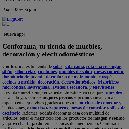
Pago 100% Seguro
¡Nueva app!
Conforama, tu tienda de muebles,
decoración y electrodomésticos
Conforama
es tu tienda de
sofás
,
sofá cama
,
sofá chaise longue
,
sillón
,
sillón relax
,
colchones
,
muebles de salón
,
mesas comedor
,
dormitorio de juvenil
,
dormitorio de matrimonio
,
canapés
,
cocinas a medida
,
decoración
,
electrodomésticos
,
frigoríficos
,
microondas
,
lavavajillas
,
lavadora secadora
, y
televisiones
.
Descubre nuestra amplia variedad de estilos en cualquier
muebles
para tu hogar,
con los mejores precios y promociones
. Crea el
espacio en el que vives gracias a nuestros
muebles de comedor
y
habitaciones,
armarios
y
zapateros
,
mesas de comedor
y
sillas de
escritorio
. Además, podrás decorar tu casa con multitud de
artículos, tener el mejor ocio con los productos de
imagen y sonido
y aprovechar tu
jardín
en las épocas de buen tiempo. Conforama
realiza el
servicio de envío a domicilio como recogida en tienda.