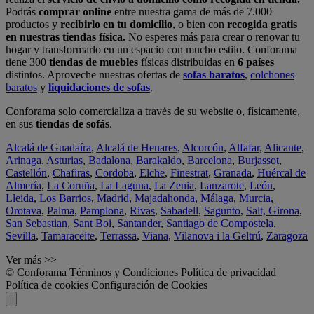
Podrás
comprar online
entre nuestra gama de más de 7.000
productos y
recibirlo en tu domicilio
, o bien con
recogida gratis
en nuestras tiendas física.
No esperes más para crear o renovar tu
hogar y transformarlo en un espacio con mucho estilo. Conforama
tiene 300
tiendas de muebles
físicas distribuidas en
6 países
distintos. Aproveche nuestras ofertas de
sofas baratos
,
colchones
baratos
y
liquidaciones de sofas
.
Conforama solo comercializa a través de su website o, físicamente,
en sus
tiendas de sofás
.
Alcalá de Guadaíra
,
Alcalá de Henares
,
Alcorcón
,
Alfafar
,
Alicante
,
Arinaga
,
Asturias
,
Badalona
,
Barakaldo
,
Barcelona
,
Burjassot
,
Castellón
,
Chafiras
,
Cordoba
,
Elche
,
Finestrat
,
Granada
,
Huércal de
Almería
,
La Coruña
,
La Laguna
,
La Zenia
,
Lanzarote
,
León
,
Lleida
,
Los Barrios
,
Madrid
,
Majadahonda
,
Málaga
,
Murcia
,
Orotava
,
Palma
,
Pamplona
,
Rivas
,
Sabadell
,
Sagunto
,
Salt, Girona
,
San Sebastian
,
Sant Boi
,
Santander
,
Santiago de Compostela
,
Sevilla
,
Tamaraceite
,
Terrassa
,
Viana
,
Vilanova i la Geltrú
,
Zaragoza
Ver más >>
© Conforama
Términos y Condiciones
Política de privacidad
Política de cookies
Configuración de Cookies