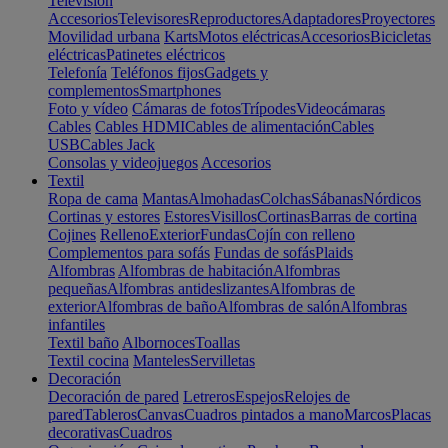
Televisión
Accesorios
Televisores
Reproductores
Adaptadores
Proyectores
Movilidad urbana
Karts
Motos eléctricas
Accesorios
Bicicletas
eléctricas
Patinetes eléctricos
Telefonía
Teléfonos fijos
Gadgets y
complementos
Smartphones
Foto y vídeo
Cámaras de fotos
Trípodes
Videocámaras
Cables
Cables HDMI
Cables de alimentación
Cables
USB
Cables Jack
Consolas y videojuegos
Accesorios
Textil
Ropa de cama
Mantas
Almohadas
Colchas
Sábanas
Nórdicos
Cortinas y estores
Estores
Visillos
Cortinas
Barras de cortina
Cojines
Relleno
Exterior
Fundas
Cojín con relleno
Complementos para sofás
Fundas de sofás
Plaids
Alfombras
Alfombras de habitación
Alfombras
pequeñas
Alfombras antideslizantes
Alfombras de
exterior
Alfombras de baño
Alfombras de salón
Alfombras
infantiles
Textil baño
Albornoces
Toallas
Textil cocina
Manteles
Servilletas
Decoración
Decoración de pared
Letreros
Espejos
Relojes de
pared
Tableros
Canvas
Cuadros pintados a mano
Marcos
Placas
decorativas
Cuadros