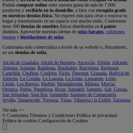
Podrás
comprar online
entre nuestra gama de más de 7.000
productos y
recibirlo en tu domicilio
, o bien con
recogida gratis
en nuestras tiendas física.
No esperes más para crear o renovar tu
hogar y transformarlo en un espacio con mucho estilo. Conforama
tiene 300
tiendas de muebles
físicas distribuidas en
6 países
distintos. Aproveche nuestras ofertas de
sofas baratos
,
colchones
baratos
y
liquidaciones de sofas
.
Conforama solo comercializa a través de su website o, físicamente,
en sus
tiendas de sofás
.
Alcalá de Guadaíra
,
Alcalá de Henares
,
Alcorcón
,
Alfafar
,
Alicante
,
Arinaga
,
Asturias
,
Badalona
,
Barakaldo
,
Barcelona
,
Burjassot
,
Castellón
,
Chafiras
,
Cordoba
,
Elche
,
Finestrat
,
Granada
,
Huércal de
Almería
,
La Coruña
,
La Laguna
,
La Zenia
,
Lanzarote
,
León
,
Lleida
,
Los Barrios
,
Madrid
,
Majadahonda
,
Málaga
,
Murcia
,
Orotava
,
Palma
,
Pamplona
,
Rivas
,
Sabadell
,
Sagunto
,
Salt, Girona
,
San Sebastian
,
Sant Boi
,
Santander
,
Santiago de Compostela
,
Sevilla
,
Tamaraceite
,
Terrassa
,
Viana
,
Vilanova i la Geltrú
,
Zaragoza
Ver más >>
© Conforama
Términos y Condiciones
Política de privacidad
Política de cookies
Configuración de Cookies