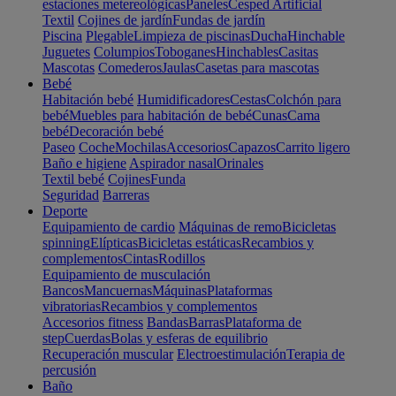
estaciones metereológicas
Paneles
Cesped Artificial
Textil
Cojines de jardín
Fundas de jardín
Piscina
Plegable
Limpieza de piscinas
Ducha
Hinchable
Juguetes
Columpios
Toboganes
Hinchables
Casitas
Mascotas
Comederos
Jaulas
Casetas para mascotas
Bebé
Habitación bebé
Humidificadores
Cestas
Colchón para
bebé
Muebles para habitación de bebé
Cunas
Cama
bebé
Decoración bebé
Paseo
Coche
Mochilas
Accesorios
Capazos
Carrito ligero
Baño e higiene
Aspirador nasal
Orinales
Textil bebé
Cojines
Funda
Seguridad
Barreras
Deporte
Equipamiento de cardio
Máquinas de remo
Bicicletas
spinning
Elípticas
Bicicletas estáticas
Recambios y
complementos
Cintas
Rodillos
Equipamiento de musculación
Bancos
Mancuernas
Máquinas
Plataformas
vibratorias
Recambios y complementos
Accesorios fitness
Bandas
Barras
Plataforma de
step
Cuerdas
Bolas y esferas de equilibrio
Recuperación muscular
Electroestimulación
Terapia de
percusión
Baño