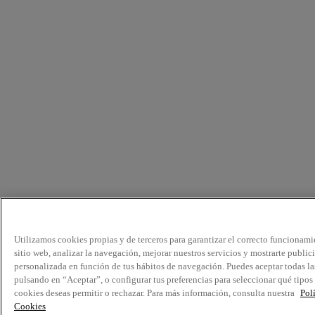
Utilizamos cookies propias y de terceros para garantizar el correcto funcionami
sitio web, analizar la navegación, mejorar nuestros servicios y mostrarte public
personalizada en función de tus hábitos de navegación. Puedes aceptar todas la
pulsando en “Aceptar”, o configurar tus preferencias para seleccionar qué tipos
cookies deseas permitir o rechazar. Para más información, consulta nuestra
Pol
Cookies