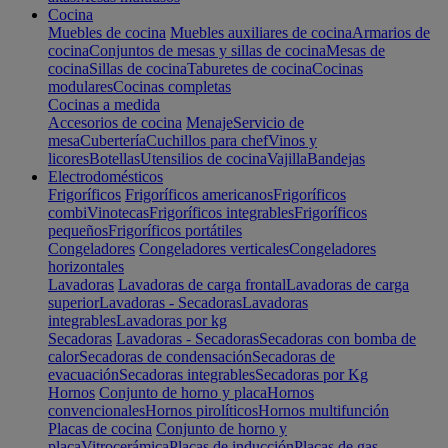
Cocina
Muebles de cocina
Muebles auxiliares de cocina
Armarios de
cocina
Conjuntos de mesas y sillas de cocina
Mesas de
cocina
Sillas de cocina
Taburetes de cocina
Cocinas
modulares
Cocinas completas
Cocinas a medida
Accesorios de cocina
Menaje
Servicio de
mesa
Cubertería
Cuchillos para chef
Vinos y
licores
Botellas
Utensilios de cocina
Vajilla
Bandejas
Electrodomésticos
Frigoríficos
Frigoríficos americanos
Frigoríficos
combi
Vinotecas
Frigoríficos integrables
Frigoríficos
pequeños
Frigoríficos portátiles
Congeladores
Congeladores verticales
Congeladores
horizontales
Lavadoras
Lavadoras de carga frontal
Lavadoras de carga
superior
Lavadoras - Secadoras
Lavadoras
integrables
Lavadoras por kg
Secadoras
Lavadoras - Secadoras
Secadoras con bomba de
calor
Secadoras de condensación
Secadoras de
evacuación
Secadoras integrables
Secadoras por Kg
Hornos
Conjunto de horno y placa
Hornos
convencionales
Hornos pirolíticos
Hornos multifunción
Placas de cocina
Conjunto de horno y
placa
Vitrocerámica
Placas de inducción
Placas de gas