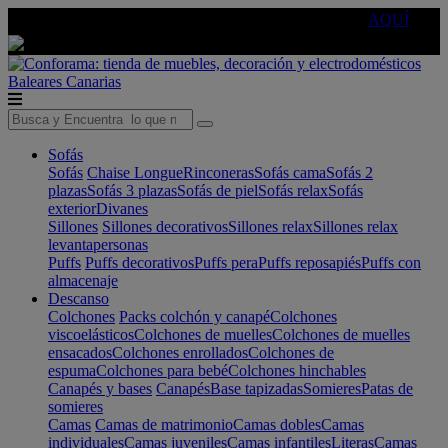
🔵Cambia tu electro con
-10% EXTRA
de descuento ☑️
AQUÍ
Baleares
Canarias
Sofás
Sofás
Chaise Longue
Rinconeras
Sofás cama
Sofás 2
plazas
Sofás 3 plazas
Sofás de piel
Sofás relax
Sofás
exterior
Divanes
Sillones
Sillones decorativos
Sillones relax
Sillones relax
levantapersonas
Puffs
Puffs decorativos
Puffs pera
Puffs reposapiés
Puffs con
almacenaje
Descanso
Colchones
Packs colchón y canapé
Colchones
viscoelásticos
Colchones de muelles
Colchones de muelles
ensacados
Colchones enrollados
Colchones de
espuma
Colchones para bebé
Colchones hinchables
Canapés y bases
Canapés
Base tapizadas
Somieres
Patas de
somieres
Camas
Camas de matrimonio
Camas dobles
Camas
individuales
Camas juveniles
Camas infantiles
Literas
Camas