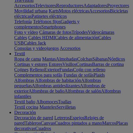
Televisión
Accesorios
Televisores
Reproductores
Adaptadores
Proyectores
Movilidad urbana
Karts
Motos eléctricas
Accesorios
Bicicletas
eléctricas
Patinetes eléctricos
Telefonía
Teléfonos fijos
Gadgets y
complementos
Smartphones
Foto y vídeo
Cámaras de fotos
Trípodes
Videocámaras
Cables
Cables HDMI
Cables de alimentación
Cables
USB
Cables Jack
Consolas y videojuegos
Accesorios
Textil
Ropa de cama
Mantas
Almohadas
Colchas
Sábanas
Nórdicos
Cortinas y estores
Estores
Visillos
Cortinas
Barras de cortina
Cojines
Relleno
Exterior
Fundas
Cojín con relleno
Complementos para sofás
Fundas de sofás
Plaids
Alfombras
Alfombras de habitación
Alfombras
pequeñas
Alfombras antideslizantes
Alfombras de
exterior
Alfombras de baño
Alfombras de salón
Alfombras
infantiles
Textil baño
Albornoces
Toallas
Textil cocina
Manteles
Servilletas
Decoración
Decoración de pared
Letreros
Espejos
Relojes de
pared
Tableros
Canvas
Cuadros pintados a mano
Marcos
Placas
decorativas
Cuadros