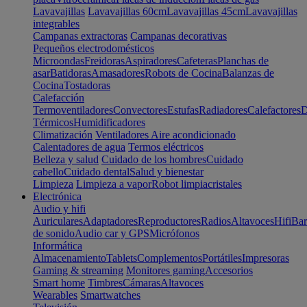
Lavavajillas
Lavavajillas 60cm
Lavavajillas 45cm
Lavavajillas
integrables
Campanas extractoras
Campanas decorativas
Pequeños electrodomésticos
Microondas
Freidoras
Aspiradores
Cafeteras
Planchas de
asar
Batidoras
Amasadores
Robots de Cocina
Balanzas de
Cocina
Tostadoras
Calefacción
Termoventiladores
Convectores
Estufas
Radiadores
Calefactores
D
Térmicos
Humidificadores
Climatización
Ventiladores
Aire acondicionado
Calentadores de agua
Termos eléctricos
Belleza y salud
Cuidado de los hombres
Cuidado
cabello
Cuidado dental
Salud y bienestar
Limpieza
Limpieza a vapor
Robot limpiacristales
Electrónica
Audio y hifi
Auriculares
Adaptadores
Reproductores
Radios
Altavoces
Hifi
Bar
de sonido
Audio car y GPS
Micrófonos
Informática
Almacenamiento
Tablets
Complementos
Portátiles
Impresoras
Gaming & streaming
Monitores gaming
Accesorios
Smart home
Timbres
Cámaras
Altavoces
Wearables
Smartwatches