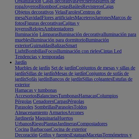
Organización
Cajas decorativas
Percheros
Burros de
ropa
Joyeros
Biombos
Cestas
Baúles
Revisteros
Cajas
Objetos decorativos
Velas
Faroles
Centros de
mesa
Navidad
Flores artificiales
Maceteros
Jarrones
Marcos de
fotos
Figuras decorativas
Cajitas y
joyeros
Relojes
Ambientadores
Iluminación
Lámparas
Iluminación decorativa
Iluminación para
muebles
Iluminación para dormitorio
Iluminación
exterior
Guirnaldas
Balizas
Smart
Light
Bombillas
Focos
Iluminación con rieles
Cintas Led
Tendencias y temporadas
Jardín
Muebles de jardín
Set de jardín
Conjuntos de mesas y sillas de
jardín
Sillas de jardín
Mesas de jardín
Conjuntos de sofás de
jardín
Sofás jardín
Bancos de jardín
Sillas colgantes
Estufas de
exterior
Hamacas y tumbonas
Accesorios
Balancines
Tumbonas
Hamacas
Columpios
Pérgolas
Cenadores
Carpas
Pérgolas
Parasoles
Sombrillas
Parasoles
Toldos
Almacenamiento
Armarios
Arcones
Jardinería
Maquinaria
Huertos
Urbanos
Riego
Plantas
Jardineras
Compostadores
Cocina
Barbacoas
Cocina de exterior
Decoración
Grifos y fuentes
Estatuas
Macetas
Termómetros y