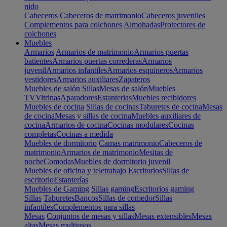
nido
Cabeceros
Cabeceros de matrimonio
Cabeceros juveniles
Complementos para colchones
Almohadas
Protectores de
colchones
Muebles
Armarios
Armarios de matrimonio
Armarios puertas
batientes
Armarios puertas correderas
Armarios
juvenil
Armarios infantiles
Armarios esquineros
Armarios
vestidores
Armarios auxiliares
Zapateros
Muebles de salón
Sillas
Mesas de salón
Muebles
TV
Vitrinas
Aparadores
Estanterias
Muebles recibidores
Muebles de cocina
Sillas de cocinas
Taburetes de cocina
Mesas
de cocina
Mesas y sillas de cocina
Muebles auxiliares de
cocina
Armarios de cocina
Cocinas modulares
Cocinas
completas
Cocinas a medida
Muebles de dormitorio
Camas matrimonio
Cabeceros de
matrimonio
Armarios de matrimonio
Mesitas de
noche
Comodas
Muebles de dormitorio juvenil
Muebles de oficina y teletrabajo
Escritorios
Sillas de
escritorio
Estanterías
Muebles de Gaming
Sillas gaming
Escritorios gaming
Sillas
Taburetes
Bancos
Sillas de comedor
Sillas
infantiles
Complementos para sillas
Mesas
Conjuntos de mesas y sillas
Mesas extensibles
Mesas
altas
Mesas multiusos