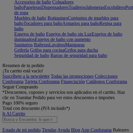
Accesorios de baño
Colgadores
baño
Papeleras
Dispensadores
Toalleros
Jaboneras
Escobillero
Port
de ropa
Muebles de baño
Botiquines
Conjuntos de muebles para
baño
Tocadores para baño
Armarios para baño
Repisa para
baño
Espejos de baño
Espejos de baño sin Luz
Espejos de baño
iluminados
Espejos de baño con aumento
Sanitarios
Bañeras
Lavabos
Mamparas
Grifería
Grifos para cocina
Grifos para ducha
Seguridad de baño
Barras de seguridad para baño
Resumen de tu pedido
¡Tu carrito está vacío!
Suscríbete a la newsletter
Todas las promociones
Colecciones
Conforama
Tarjeta Conforama
Financiación
Catálogos Conforama
Seguir Comprando
*Descuentos, cupones y servicios son aplicados en el carrito. Haz
clic en Tramitar Pedido para ver estos descuentos e importes
Pago 100% seguro
Total con descuento
(IVA incluido*)
Ir Al Carrito
Estado de mi pedido
Tiendas
Ayuda
Blog
App Conforama
Baleares