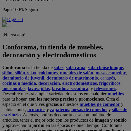
Pago 100% Seguro
¡Nueva app!
Conforama, tu tienda de muebles,
decoración y electrodomésticos
Conforama
es tu tienda de
sofás
,
sofá cama
,
sofá chaise longue
,
sillón
,
sillón relax
,
colchones
,
muebles de salón
,
mesas comedor
,
dormitorio de juvenil
,
dormitorio de matrimonio
,
canapés
,
cocinas a medida
,
decoración
,
electrodomésticos
,
frigoríficos
,
microondas
,
lavavajillas
,
lavadora secadora
, y
televisiones
.
Descubre nuestra amplia variedad de estilos en cualquier
muebles
para tu hogar,
con los mejores precios y promociones
. Crea el
espacio en el que vives gracias a nuestros
muebles de comedor
y
habitaciones,
armarios
y
zapateros
,
mesas de comedor
y
sillas de
escritorio
. Además, podrás decorar tu casa con multitud de
artículos, tener el mejor ocio con los productos de
imagen y sonido
y aprovechar tu
jardín
en las épocas de buen tiempo. Conforama
realiza el
servicio de envío a domicilio como recogida en tienda.