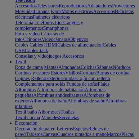
Televisión
Accesorios
Televisores
Reproductores
Adaptadores
Proyectores
Movilidad urbana
Karts
Motos eléctricas
Accesorios
Bicicletas
eléctricas
Patinetes eléctricos
Telefonía
Teléfonos fijos
Gadgets y
complementos
Smartphones
Foto y vídeo
Cámaras de
fotos
Trípodes
Videocámaras
Objetivos
Cables
Cables HDMI
Cables de alimentación
Cables
USB
Cables Jack
Consolas y videojuegos
Accesorios
Textil
Ropa de cama
Mantas
Almohadas
Colchas
Sábanas
Nórdicos
Cortinas y estores
Estores
Visillos
Cortinas
Barras de cortina
Cojines
Relleno
Exterior
Fundas
Cojín con relleno
Complementos para sofás
Fundas de sofás
Plaids
Alfombras
Alfombras de habitación
Alfombras
pequeñas
Alfombras antideslizantes
Alfombras de
exterior
Alfombras de baño
Alfombras de salón
Alfombras
infantiles
Textil baño
Albornoces
Toallas
Textil cocina
Manteles
Servilletas
Decoración
Decoración de pared
Letreros
Espejos
Relojes de
pared
Tableros
Canvas
Cuadros pintados a mano
Marcos
Placas