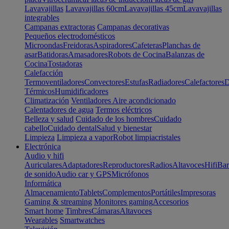
Lavavajillas
Lavavajillas 60cm
Lavavajillas 45cm
Lavavajillas
integrables
Campanas extractoras
Campanas decorativas
Pequeños electrodomésticos
Microondas
Freidoras
Aspiradores
Cafeteras
Planchas de
asar
Batidoras
Amasadores
Robots de Cocina
Balanzas de
Cocina
Tostadoras
Calefacción
Termoventiladores
Convectores
Estufas
Radiadores
Calefactores
D
Térmicos
Humidificadores
Climatización
Ventiladores
Aire acondicionado
Calentadores de agua
Termos eléctricos
Belleza y salud
Cuidado de los hombres
Cuidado
cabello
Cuidado dental
Salud y bienestar
Limpieza
Limpieza a vapor
Robot limpiacristales
Electrónica
Audio y hifi
Auriculares
Adaptadores
Reproductores
Radios
Altavoces
Hifi
Bar
de sonido
Audio car y GPS
Micrófonos
Informática
Almacenamiento
Tablets
Complementos
Portátiles
Impresoras
Gaming & streaming
Monitores gaming
Accesorios
Smart home
Timbres
Cámaras
Altavoces
Wearables
Smartwatches