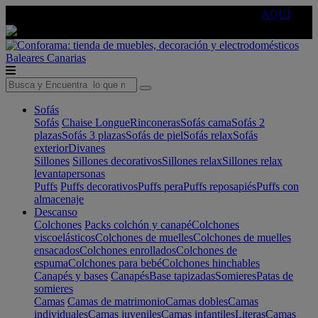
🔵Cambia tu electro con
-10% EXTRA
de descuento ☑️
AQUÍ
Baleares
Canarias
Sofás
Sofás
Chaise Longue
Rinconeras
Sofás cama
Sofás 2
plazas
Sofás 3 plazas
Sofás de piel
Sofás relax
Sofás
exterior
Divanes
Sillones
Sillones decorativos
Sillones relax
Sillones relax
levantapersonas
Puffs
Puffs decorativos
Puffs pera
Puffs reposapiés
Puffs con
almacenaje
Descanso
Colchones
Packs colchón y canapé
Colchones
viscoelásticos
Colchones de muelles
Colchones de muelles
ensacados
Colchones enrollados
Colchones de
espuma
Colchones para bebé
Colchones hinchables
Canapés y bases
Canapés
Base tapizadas
Somieres
Patas de
somieres
Camas
Camas de matrimonio
Camas dobles
Camas
individuales
Camas juveniles
Camas infantiles
Literas
Camas