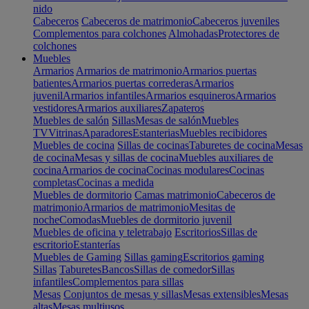
nido
Cabeceros
Cabeceros de matrimonio
Cabeceros juveniles
Complementos para colchones
Almohadas
Protectores de
colchones
Muebles
Armarios
Armarios de matrimonio
Armarios puertas
batientes
Armarios puertas correderas
Armarios
juvenil
Armarios infantiles
Armarios esquineros
Armarios
vestidores
Armarios auxiliares
Zapateros
Muebles de salón
Sillas
Mesas de salón
Muebles
TV
Vitrinas
Aparadores
Estanterias
Muebles recibidores
Muebles de cocina
Sillas de cocinas
Taburetes de cocina
Mesas
de cocina
Mesas y sillas de cocina
Muebles auxiliares de
cocina
Armarios de cocina
Cocinas modulares
Cocinas
completas
Cocinas a medida
Muebles de dormitorio
Camas matrimonio
Cabeceros de
matrimonio
Armarios de matrimonio
Mesitas de
noche
Comodas
Muebles de dormitorio juvenil
Muebles de oficina y teletrabajo
Escritorios
Sillas de
escritorio
Estanterías
Muebles de Gaming
Sillas gaming
Escritorios gaming
Sillas
Taburetes
Bancos
Sillas de comedor
Sillas
infantiles
Complementos para sillas
Mesas
Conjuntos de mesas y sillas
Mesas extensibles
Mesas
altas
Mesas multiusos