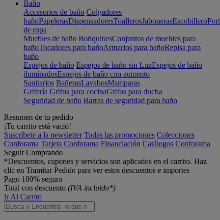
Baño
Accesorios de baño
Colgadores
baño
Papeleras
Dispensadores
Toalleros
Jaboneras
Escobillero
Port
de ropa
Muebles de baño
Botiquines
Conjuntos de muebles para
baño
Tocadores para baño
Armarios para baño
Repisa para
baño
Espejos de baño
Espejos de baño sin Luz
Espejos de baño
iluminados
Espejos de baño con aumento
Sanitarios
Bañeras
Lavabos
Mamparas
Grifería
Grifos para cocina
Grifos para ducha
Seguridad de baño
Barras de seguridad para baño
Resumen de tu pedido
¡Tu carrito está vacío!
Suscríbete a la newsletter
Todas las promociones
Colecciones
Conforama
Tarjeta Conforama
Financiación
Catálogos Conforama
Seguir Comprando
*Descuentos, cupones y servicios son aplicados en el carrito. Haz
clic en Tramitar Pedido para ver estos descuentos e importes
Pago 100% seguro
Total con descuento
(IVA incluido*)
Ir Al Carrito