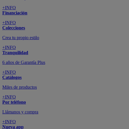
+INFO
Financiación
+INFO
Colecciones
Crea tu propio estilo
+INFO
Tranquilidad
6 años de Garantía Plus
+INFO
Catálogos
Miles de productos
+INFO
Por teléfono
Llámanos y compra
+INFO
Nueva app