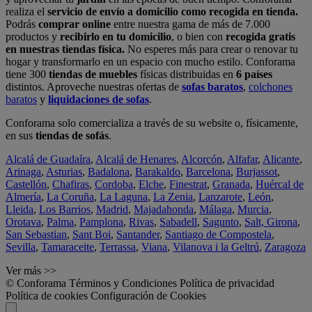
realiza el
servicio de envío a domicilio como recogida en tienda.
Podrás
comprar online
entre nuestra gama de más de 7.000
productos y
recibirlo en tu domicilio
, o bien con
recogida gratis
en nuestras tiendas física.
No esperes más para crear o renovar tu
hogar y transformarlo en un espacio con mucho estilo. Conforama
tiene 300
tiendas de muebles
físicas distribuidas en
6 países
distintos. Aproveche nuestras ofertas de
sofas baratos
,
colchones
baratos
y
liquidaciones de sofas
.
Conforama solo comercializa a través de su website o, físicamente,
en sus
tiendas de sofás
.
Alcalá de Guadaíra
,
Alcalá de Henares
,
Alcorcón
,
Alfafar
,
Alicante
,
Arinaga
,
Asturias
,
Badalona
,
Barakaldo
,
Barcelona
,
Burjassot
,
Castellón
,
Chafiras
,
Cordoba
,
Elche
,
Finestrat
,
Granada
,
Huércal de
Almería
,
La Coruña
,
La Laguna
,
La Zenia
,
Lanzarote
,
León
,
Lleida
,
Los Barrios
,
Madrid
,
Majadahonda
,
Málaga
,
Murcia
,
Orotava
,
Palma
,
Pamplona
,
Rivas
,
Sabadell
,
Sagunto
,
Salt, Girona
,
San Sebastian
,
Sant Boi
,
Santander
,
Santiago de Compostela
,
Sevilla
,
Tamaraceite
,
Terrassa
,
Viana
,
Vilanova i la Geltrú
,
Zaragoza
Ver más >>
© Conforama
Términos y Condiciones
Política de privacidad
Política de cookies
Configuración de Cookies