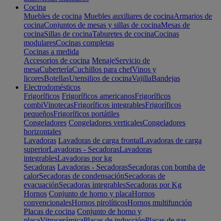
Cocina
Muebles de cocina
Muebles auxiliares de cocina
Armarios de
cocina
Conjuntos de mesas y sillas de cocina
Mesas de
cocina
Sillas de cocina
Taburetes de cocina
Cocinas
modulares
Cocinas completas
Cocinas a medida
Accesorios de cocina
Menaje
Servicio de
mesa
Cubertería
Cuchillos para chef
Vinos y
licores
Botellas
Utensilios de cocina
Vajilla
Bandejas
Electrodomésticos
Frigoríficos
Frigoríficos americanos
Frigoríficos
combi
Vinotecas
Frigoríficos integrables
Frigoríficos
pequeños
Frigoríficos portátiles
Congeladores
Congeladores verticales
Congeladores
horizontales
Lavadoras
Lavadoras de carga frontal
Lavadoras de carga
superior
Lavadoras - Secadoras
Lavadoras
integrables
Lavadoras por kg
Secadoras
Lavadoras - Secadoras
Secadoras con bomba de
calor
Secadoras de condensación
Secadoras de
evacuación
Secadoras integrables
Secadoras por Kg
Hornos
Conjunto de horno y placa
Hornos
convencionales
Hornos pirolíticos
Hornos multifunción
Placas de cocina
Conjunto de horno y
placa
Vitrocerámica
Placas de inducción
Placas de gas