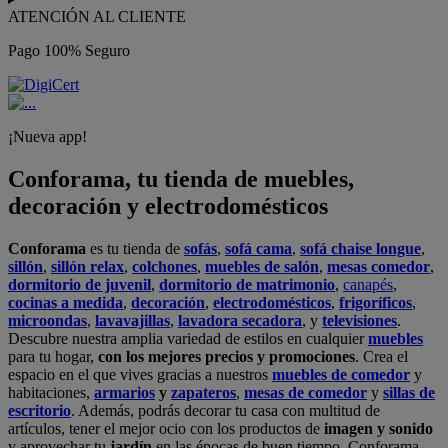
ATENCIÓN AL CLIENTE
Pago 100% Seguro
¡Nueva app!
Conforama, tu tienda de muebles,
decoración y electrodomésticos
Conforama
es tu tienda de
sofás
,
sofá cama
,
sofá chaise longue
,
sillón
,
sillón relax
,
colchones
,
muebles de salón
,
mesas comedor
,
dormitorio de juvenil
,
dormitorio de matrimonio
,
canapés
,
cocinas a medida
,
decoración
,
electrodomésticos
,
frigoríficos
,
microondas
,
lavavajillas
,
lavadora secadora
, y
televisiones
.
Descubre nuestra amplia variedad de estilos en cualquier
muebles
para tu hogar,
con los mejores precios y promociones
. Crea el
espacio en el que vives gracias a nuestros
muebles de comedor
y
habitaciones,
armarios
y
zapateros
,
mesas de comedor
y
sillas de
escritorio
. Además, podrás decorar tu casa con multitud de
artículos, tener el mejor ocio con los productos de
imagen y sonido
y aprovechar tu
jardín
en las épocas de buen tiempo. Conforama