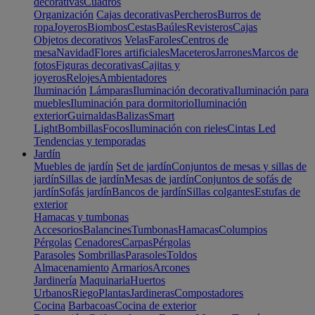
decorativas
Cuadros
Organización
Cajas decorativas
Percheros
Burros de
ropa
Joyeros
Biombos
Cestas
Baúles
Revisteros
Cajas
Objetos decorativos
Velas
Faroles
Centros de
mesa
Navidad
Flores artificiales
Maceteros
Jarrones
Marcos de
fotos
Figuras decorativas
Cajitas y
joyeros
Relojes
Ambientadores
Iluminación
Lámparas
Iluminación decorativa
Iluminación para
muebles
Iluminación para dormitorio
Iluminación
exterior
Guirnaldas
Balizas
Smart
Light
Bombillas
Focos
Iluminación con rieles
Cintas Led
Tendencias y temporadas
Jardín
Muebles de jardín
Set de jardín
Conjuntos de mesas y sillas de
jardín
Sillas de jardín
Mesas de jardín
Conjuntos de sofás de
jardín
Sofás jardín
Bancos de jardín
Sillas colgantes
Estufas de
exterior
Hamacas y tumbonas
Accesorios
Balancines
Tumbonas
Hamacas
Columpios
Pérgolas
Cenadores
Carpas
Pérgolas
Parasoles
Sombrillas
Parasoles
Toldos
Almacenamiento
Armarios
Arcones
Jardinería
Maquinaria
Huertos
Urbanos
Riego
Plantas
Jardineras
Compostadores
Cocina
Barbacoas
Cocina de exterior