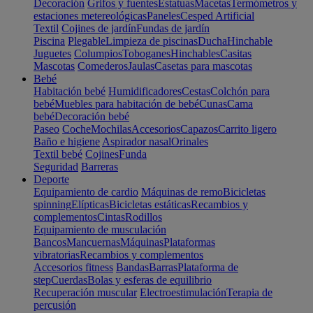
Decoración
Grifos y fuentes
Estatuas
Macetas
Termómetros y
estaciones metereológicas
Paneles
Cesped Artificial
Textil
Cojines de jardín
Fundas de jardín
Piscina
Plegable
Limpieza de piscinas
Ducha
Hinchable
Juguetes
Columpios
Toboganes
Hinchables
Casitas
Mascotas
Comederos
Jaulas
Casetas para mascotas
Bebé
Habitación bebé
Humidificadores
Cestas
Colchón para
bebé
Muebles para habitación de bebé
Cunas
Cama
bebé
Decoración bebé
Paseo
Coche
Mochilas
Accesorios
Capazos
Carrito ligero
Baño e higiene
Aspirador nasal
Orinales
Textil bebé
Cojines
Funda
Seguridad
Barreras
Deporte
Equipamiento de cardio
Máquinas de remo
Bicicletas
spinning
Elípticas
Bicicletas estáticas
Recambios y
complementos
Cintas
Rodillos
Equipamiento de musculación
Bancos
Mancuernas
Máquinas
Plataformas
vibratorias
Recambios y complementos
Accesorios fitness
Bandas
Barras
Plataforma de
step
Cuerdas
Bolas y esferas de equilibrio
Recuperación muscular
Electroestimulación
Terapia de
percusión