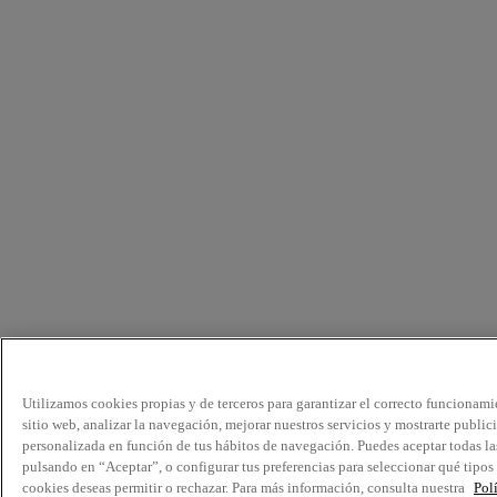
Utilizamos cookies propias y de terceros para garantizar el correcto funcionami
sitio web, analizar la navegación, mejorar nuestros servicios y mostrarte public
personalizada en función de tus hábitos de navegación. Puedes aceptar todas la
pulsando en “Aceptar”, o configurar tus preferencias para seleccionar qué tipos
cookies deseas permitir o rechazar. Para más información, consulta nuestra
Pol