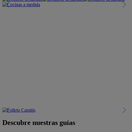
+INFO
Colecciones
Crea tu propio estilo
+INFO
Tranquilidad
6 años de Garantía Plus
+INFO
Catálogos
Miles de productos
+INFO
Por teléfono
Llámanos y compra
+INFO
Nueva app
Todo en tu móvil
+INFO