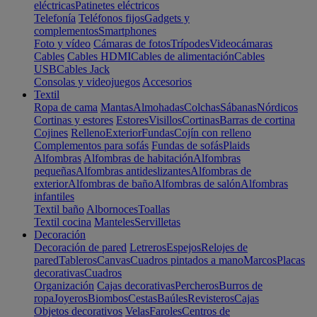
eléctricas
Patinetes eléctricos
Telefonía
Teléfonos fijos
Gadgets y
complementos
Smartphones
Foto y vídeo
Cámaras de fotos
Trípodes
Videocámaras
Cables
Cables HDMI
Cables de alimentación
Cables
USB
Cables Jack
Consolas y videojuegos
Accesorios
Textil
Ropa de cama
Mantas
Almohadas
Colchas
Sábanas
Nórdicos
Cortinas y estores
Estores
Visillos
Cortinas
Barras de cortina
Cojines
Relleno
Exterior
Fundas
Cojín con relleno
Complementos para sofás
Fundas de sofás
Plaids
Alfombras
Alfombras de habitación
Alfombras
pequeñas
Alfombras antideslizantes
Alfombras de
exterior
Alfombras de baño
Alfombras de salón
Alfombras
infantiles
Textil baño
Albornoces
Toallas
Textil cocina
Manteles
Servilletas
Decoración
Decoración de pared
Letreros
Espejos
Relojes de
pared
Tableros
Canvas
Cuadros pintados a mano
Marcos
Placas
decorativas
Cuadros
Organización
Cajas decorativas
Percheros
Burros de
ropa
Joyeros
Biombos
Cestas
Baúles
Revisteros
Cajas
Objetos decorativos
Velas
Faroles
Centros de