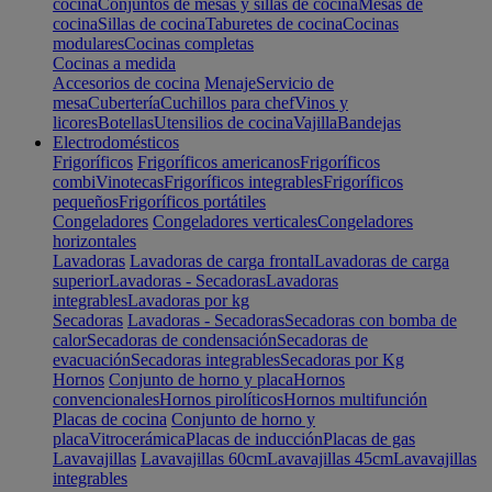
cocina
Conjuntos de mesas y sillas de cocina
Mesas de
cocina
Sillas de cocina
Taburetes de cocina
Cocinas
modulares
Cocinas completas
Cocinas a medida
Accesorios de cocina
Menaje
Servicio de
mesa
Cubertería
Cuchillos para chef
Vinos y
licores
Botellas
Utensilios de cocina
Vajilla
Bandejas
Electrodomésticos
Frigoríficos
Frigoríficos americanos
Frigoríficos
combi
Vinotecas
Frigoríficos integrables
Frigoríficos
pequeños
Frigoríficos portátiles
Congeladores
Congeladores verticales
Congeladores
horizontales
Lavadoras
Lavadoras de carga frontal
Lavadoras de carga
superior
Lavadoras - Secadoras
Lavadoras
integrables
Lavadoras por kg
Secadoras
Lavadoras - Secadoras
Secadoras con bomba de
calor
Secadoras de condensación
Secadoras de
evacuación
Secadoras integrables
Secadoras por Kg
Hornos
Conjunto de horno y placa
Hornos
convencionales
Hornos pirolíticos
Hornos multifunción
Placas de cocina
Conjunto de horno y
placa
Vitrocerámica
Placas de inducción
Placas de gas
Lavavajillas
Lavavajillas 60cm
Lavavajillas 45cm
Lavavajillas
integrables