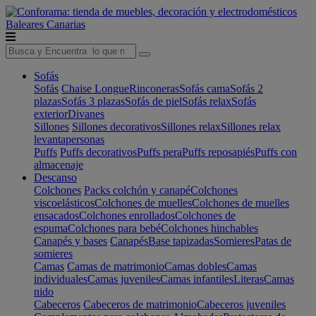
Baleares
Canarias
Sofás
Sofás
Chaise Longue
Rinconeras
Sofás cama
Sofás 2
plazas
Sofás 3 plazas
Sofás de piel
Sofás relax
Sofás
exterior
Divanes
Sillones
Sillones decorativos
Sillones relax
Sillones relax
levantapersonas
Puffs
Puffs decorativos
Puffs pera
Puffs reposapiés
Puffs con
almacenaje
Descanso
Colchones
Packs colchón y canapé
Colchones
viscoelásticos
Colchones de muelles
Colchones de muelles
ensacados
Colchones enrollados
Colchones de
espuma
Colchones para bebé
Colchones hinchables
Canapés y bases
Canapés
Base tapizadas
Somieres
Patas de
somieres
Camas
Camas de matrimonio
Camas dobles
Camas
individuales
Camas juveniles
Camas infantiles
Literas
Camas
nido
Cabeceros
Cabeceros de matrimonio
Cabeceros juveniles