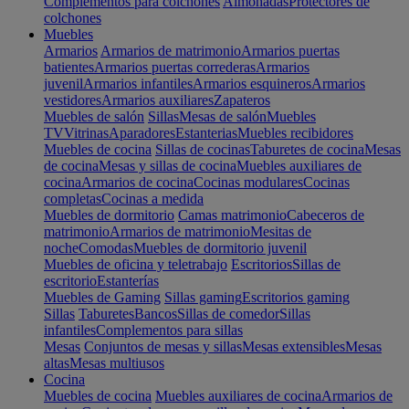
Complementos para colchones
Almohadas
Protectores de
colchones
Muebles
Armarios
Armarios de matrimonio
Armarios puertas
batientes
Armarios puertas correderas
Armarios
juvenil
Armarios infantiles
Armarios esquineros
Armarios
vestidores
Armarios auxiliares
Zapateros
Muebles de salón
Sillas
Mesas de salón
Muebles
TV
Vitrinas
Aparadores
Estanterias
Muebles recibidores
Muebles de cocina
Sillas de cocinas
Taburetes de cocina
Mesas
de cocina
Mesas y sillas de cocina
Muebles auxiliares de
cocina
Armarios de cocina
Cocinas modulares
Cocinas
completas
Cocinas a medida
Muebles de dormitorio
Camas matrimonio
Cabeceros de
matrimonio
Armarios de matrimonio
Mesitas de
noche
Comodas
Muebles de dormitorio juvenil
Muebles de oficina y teletrabajo
Escritorios
Sillas de
escritorio
Estanterías
Muebles de Gaming
Sillas gaming
Escritorios gaming
Sillas
Taburetes
Bancos
Sillas de comedor
Sillas
infantiles
Complementos para sillas
Mesas
Conjuntos de mesas y sillas
Mesas extensibles
Mesas
altas
Mesas multiusos
Cocina
Muebles de cocina
Muebles auxiliares de cocina
Armarios de