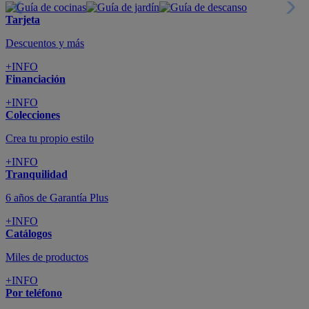
Suscríbete
Cupón de dto. de 10€
+INFO
Tiendas de sofás y muebles
¡Encuentra la tuya!
+INFO
Tu cuenta
Promociones exclusivas
+INFO
El blog
Busca tu inspiración
+INFO
Grandes marcas de muebles, sofás,
colchones y electrodomésticos