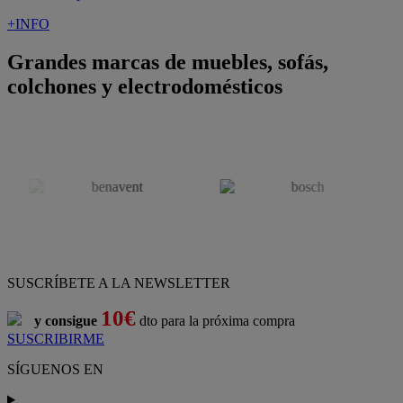
¡Nueva app!
Conforama, tu tienda de muebles,
decoración y electrodomésticos
Conforama
es tu tienda de
sofás
,
sofá cama
,
sofá chaise longue
,
sillón
,
sillón relax
,
colchones
,
muebles de salón
,
mesas comedor
,
dormitorio de juvenil
,
dormitorio de matrimonio
,
canapés
,
cocinas a medida
,
decoración
,
electrodomésticos
,
frigoríficos
,
microondas
,
lavavajillas
,
lavadora secadora
, y
televisiones
.
Descubre nuestra amplia variedad de estilos en cualquier
muebles
para tu hogar,
con los mejores precios y promociones
. Crea el
espacio en el que vives gracias a nuestros
muebles de comedor
y
habitaciones,
armarios
y
zapateros
,
mesas de comedor
y
sillas de
escritorio
. Además, podrás decorar tu casa con multitud de
artículos, tener el mejor ocio con los productos de
imagen y sonido
y aprovechar tu
jardín
en las épocas de buen tiempo. Conforama
realiza el
servicio de envío a domicilio como recogida en tienda.
Podrás
comprar online
entre nuestra gama de más de 7.000
productos y
recibirlo en tu domicilio
, o bien con
recogida gratis