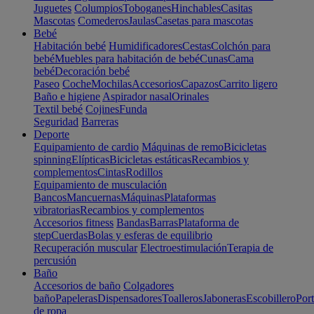
Juguetes
Columpios
Toboganes
Hinchables
Casitas
Mascotas
Comederos
Jaulas
Casetas para mascotas
Bebé
Habitación bebé
Humidificadores
Cestas
Colchón para
bebé
Muebles para habitación de bebé
Cunas
Cama
bebé
Decoración bebé
Paseo
Coche
Mochilas
Accesorios
Capazos
Carrito ligero
Baño e higiene
Aspirador nasal
Orinales
Textil bebé
Cojines
Funda
Seguridad
Barreras
Deporte
Equipamiento de cardio
Máquinas de remo
Bicicletas
spinning
Elípticas
Bicicletas estáticas
Recambios y
complementos
Cintas
Rodillos
Equipamiento de musculación
Bancos
Mancuernas
Máquinas
Plataformas
vibratorias
Recambios y complementos
Accesorios fitness
Bandas
Barras
Plataforma de
step
Cuerdas
Bolas y esferas de equilibrio
Recuperación muscular
Electroestimulación
Terapia de
percusión
Baño
Accesorios de baño
Colgadores
baño
Papeleras
Dispensadores
Toalleros
Jaboneras
Escobillero
Port
de ropa