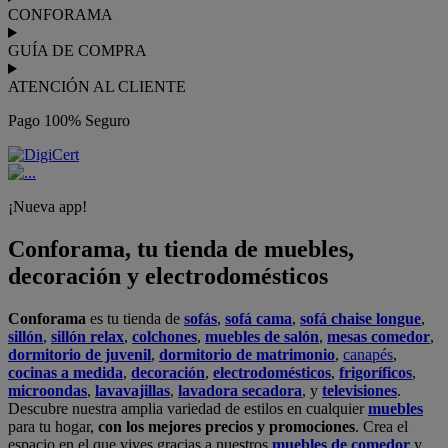
en nuestras tiendas física.
No esperes más para crear o renovar tu
hogar y transformarlo en un espacio con mucho estilo. Conforama
tiene 300
tiendas de muebles
físicas distribuidas en
6 países
distintos. Aproveche nuestras ofertas de
sofas baratos
,
colchones
baratos
y
liquidaciones de sofas
.
Conforama solo comercializa a través de su website o, físicamente,
en sus
tiendas de sofás
.
Alcalá de Guadaíra
,
Alcalá de Henares
,
Alcorcón
,
Alfafar
,
Alicante
,
Arinaga
,
Asturias
,
Badalona
,
Barakaldo
,
Barcelona
,
Burjassot
,
Castellón
,
Chafiras
,
Cordoba
,
Elche
,
Finestrat
,
Granada
,
Huércal de
Almería
,
La Coruña
,
La Laguna
,
La Zenia
,
Lanzarote
,
León
,
Lleida
,
Los Barrios
,
Madrid
,
Majadahonda
,
Málaga
,
Murcia
,
Orotava
,
Palma
,
Pamplona
,
Rivas
,
Sabadell
,
Sagunto
,
Salt, Girona
,
San Sebastian
,
Sant Boi
,
Santander
,
Santiago de Compostela
,
Sevilla
,
Tamaraceite
,
Terrassa
,
Viana
,
Vilanova i la Geltrú
,
Zaragoza
Ver más >>
© Conforama
Términos y Condiciones
Política de privacidad
Política de cookies
Configuración de Cookies