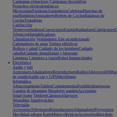
Campanas extractoras
Campanas decorativas
Pequeños electrodomésticos
Microondas
Freidoras
Aspiradores
Cafeteras
Planchas de
asar
Batidoras
Amasadores
Robots de Cocina
Balanzas de
Cocina
Tostadoras
Calefacción
Termoventiladores
Convectores
Estufas
Radiadores
Calefactores
D
Térmicos
Humidificadores
Climatización
Ventiladores
Aire acondicionado
Calentadores de agua
Termos eléctricos
Belleza y salud
Cuidado de los hombres
Cuidado
cabello
Cuidado dental
Salud y bienestar
Limpieza
Limpieza a vapor
Robot limpiacristales
Electrónica
Audio y hifi
Auriculares
Adaptadores
Reproductores
Radios
Altavoces
Hifi
Bar
de sonido
Audio car y GPS
Micrófonos
Informática
Almacenamiento
Tablets
Complementos
Portátiles
Impresoras
Gaming & streaming
Monitores gaming
Accesorios
Smart home
Timbres
Cámaras
Altavoces
Wearables
Smartwatches
Televisión
Accesorios
Televisores
Reproductores
Adaptadores
Proyectores
Movilidad urbana
Karts
Motos eléctricas
Accesorios
Bicicletas