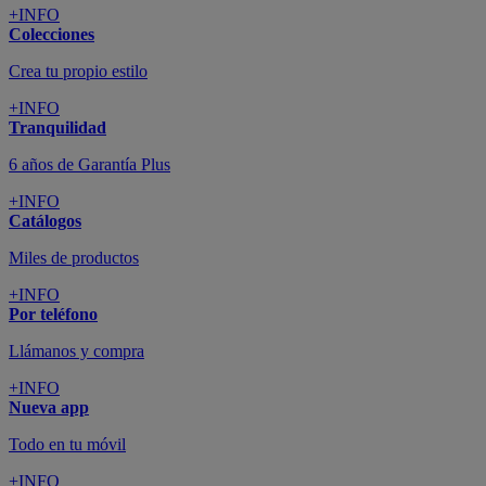
+INFO
Colecciones
Crea tu propio estilo
+INFO
Tranquilidad
6 años de Garantía Plus
+INFO
Catálogos
Miles de productos
+INFO
Por teléfono
Llámanos y compra
+INFO
Nueva app
Todo en tu móvil
+INFO