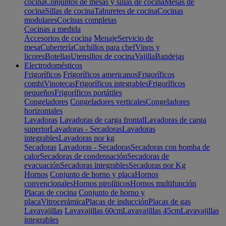
cocina
Conjuntos de mesas y sillas de cocina
Mesas de
cocina
Sillas de cocina
Taburetes de cocina
Cocinas
modulares
Cocinas completas
Cocinas a medida
Accesorios de cocina
Menaje
Servicio de
mesa
Cubertería
Cuchillos para chef
Vinos y
licores
Botellas
Utensilios de cocina
Vajilla
Bandejas
Electrodomésticos
Frigoríficos
Frigoríficos americanos
Frigoríficos
combi
Vinotecas
Frigoríficos integrables
Frigoríficos
pequeños
Frigoríficos portátiles
Congeladores
Congeladores verticales
Congeladores
horizontales
Lavadoras
Lavadoras de carga frontal
Lavadoras de carga
superior
Lavadoras - Secadoras
Lavadoras
integrables
Lavadoras por kg
Secadoras
Lavadoras - Secadoras
Secadoras con bomba de
calor
Secadoras de condensación
Secadoras de
evacuación
Secadoras integrables
Secadoras por Kg
Hornos
Conjunto de horno y placa
Hornos
convencionales
Hornos pirolíticos
Hornos multifunción
Placas de cocina
Conjunto de horno y
placa
Vitrocerámica
Placas de inducción
Placas de gas
Lavavajillas
Lavavajillas 60cm
Lavavajillas 45cm
Lavavajillas
integrables