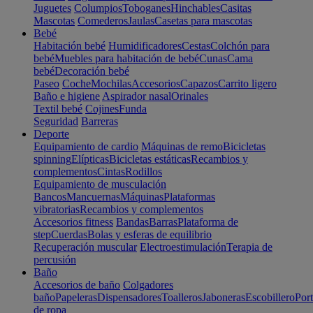
Juguetes
Columpios
Toboganes
Hinchables
Casitas
Mascotas
Comederos
Jaulas
Casetas para mascotas
Bebé
Habitación bebé
Humidificadores
Cestas
Colchón para
bebé
Muebles para habitación de bebé
Cunas
Cama
bebé
Decoración bebé
Paseo
Coche
Mochilas
Accesorios
Capazos
Carrito ligero
Baño e higiene
Aspirador nasal
Orinales
Textil bebé
Cojines
Funda
Seguridad
Barreras
Deporte
Equipamiento de cardio
Máquinas de remo
Bicicletas
spinning
Elípticas
Bicicletas estáticas
Recambios y
complementos
Cintas
Rodillos
Equipamiento de musculación
Bancos
Mancuernas
Máquinas
Plataformas
vibratorias
Recambios y complementos
Accesorios fitness
Bandas
Barras
Plataforma de
step
Cuerdas
Bolas y esferas de equilibrio
Recuperación muscular
Electroestimulación
Terapia de
percusión
Baño
Accesorios de baño
Colgadores
baño
Papeleras
Dispensadores
Toalleros
Jaboneras
Escobillero
Port
de ropa