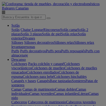
Baleares
Canarias
Sofás
Sofás
Chaise Longue
Rinconeras
Sofás cama
Sofás 2
plazas
Sofás 3 plazas
Sofás de piel
Sofás relax
Sofás
exterior
Divanes
Sillones
Sillones decorativos
Sillones relax
Sillones relax
levantapersonas
Puffs
Puffs decorativos
Puffs pera
Puffs reposapiés
Puffs con
almacenaje
Descanso
Colchones
Packs colchón y canapé
Colchones
viscoelásticos
Colchones de muelles
Colchones de muelles
ensacados
Colchones enrollados
Colchones de
espuma
Colchones para bebé
Colchones hinchables
Canapés y bases
Canapés
Base tapizadas
Somieres
Patas de
somieres
Camas
Camas de matrimonio
Camas dobles
Camas
individuales
Camas juveniles
Camas infantiles
Literas
Camas
nido
Cabeceros
Cabeceros de matrimonio
Cabeceros juveniles