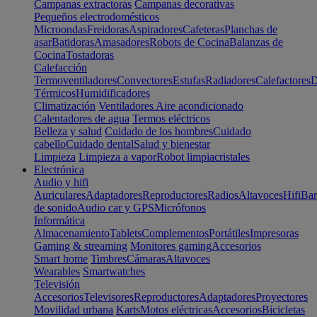
Campanas extractoras
Campanas decorativas
Pequeños electrodomésticos
Microondas
Freidoras
Aspiradores
Cafeteras
Planchas de
asar
Batidoras
Amasadores
Robots de Cocina
Balanzas de
Cocina
Tostadoras
Calefacción
Termoventiladores
Convectores
Estufas
Radiadores
Calefactores
D
Térmicos
Humidificadores
Climatización
Ventiladores
Aire acondicionado
Calentadores de agua
Termos eléctricos
Belleza y salud
Cuidado de los hombres
Cuidado
cabello
Cuidado dental
Salud y bienestar
Limpieza
Limpieza a vapor
Robot limpiacristales
Electrónica
Audio y hifi
Auriculares
Adaptadores
Reproductores
Radios
Altavoces
Hifi
Bar
de sonido
Audio car y GPS
Micrófonos
Informática
Almacenamiento
Tablets
Complementos
Portátiles
Impresoras
Gaming & streaming
Monitores gaming
Accesorios
Smart home
Timbres
Cámaras
Altavoces
Wearables
Smartwatches
Televisión
Accesorios
Televisores
Reproductores
Adaptadores
Proyectores
Movilidad urbana
Karts
Motos eléctricas
Accesorios
Bicicletas