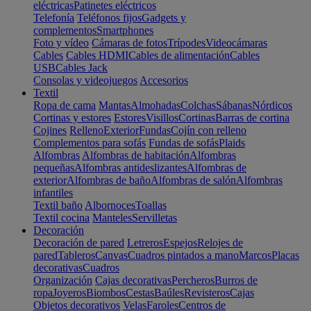
eléctricas
Patinetes eléctricos
Telefonía
Teléfonos fijos
Gadgets y
complementos
Smartphones
Foto y vídeo
Cámaras de fotos
Trípodes
Videocámaras
Cables
Cables HDMI
Cables de alimentación
Cables
USB
Cables Jack
Consolas y videojuegos
Accesorios
Textil
Ropa de cama
Mantas
Almohadas
Colchas
Sábanas
Nórdicos
Cortinas y estores
Estores
Visillos
Cortinas
Barras de cortina
Cojines
Relleno
Exterior
Fundas
Cojín con relleno
Complementos para sofás
Fundas de sofás
Plaids
Alfombras
Alfombras de habitación
Alfombras
pequeñas
Alfombras antideslizantes
Alfombras de
exterior
Alfombras de baño
Alfombras de salón
Alfombras
infantiles
Textil baño
Albornoces
Toallas
Textil cocina
Manteles
Servilletas
Decoración
Decoración de pared
Letreros
Espejos
Relojes de
pared
Tableros
Canvas
Cuadros pintados a mano
Marcos
Placas
decorativas
Cuadros
Organización
Cajas decorativas
Percheros
Burros de
ropa
Joyeros
Biombos
Cestas
Baúles
Revisteros
Cajas
Objetos decorativos
Velas
Faroles
Centros de