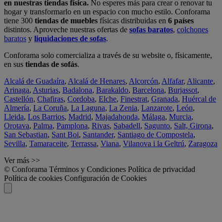
en nuestras tiendas física.
No esperes más para crear o renovar tu
hogar y transformarlo en un espacio con mucho estilo. Conforama
tiene 300
tiendas de muebles
físicas distribuidas en
6 países
distintos. Aproveche nuestras ofertas de
sofas baratos
,
colchones
baratos
y
liquidaciones de sofas
.
Conforama solo comercializa a través de su website o, físicamente,
en sus
tiendas de sofás
.
Alcalá de Guadaíra
,
Alcalá de Henares
,
Alcorcón
,
Alfafar
,
Alicante
,
Arinaga
,
Asturias
,
Badalona
,
Barakaldo
,
Barcelona
,
Burjassot
,
Castellón
,
Chafiras
,
Cordoba
,
Elche
,
Finestrat
,
Granada
,
Huércal de
Almería
,
La Coruña
,
La Laguna
,
La Zenia
,
Lanzarote
,
León
,
Lleida
,
Los Barrios
,
Madrid
,
Majadahonda
,
Málaga
,
Murcia
,
Orotava
,
Palma
,
Pamplona
,
Rivas
,
Sabadell
,
Sagunto
,
Salt, Girona
,
San Sebastian
,
Sant Boi
,
Santander
,
Santiago de Compostela
,
Sevilla
,
Tamaraceite
,
Terrassa
,
Viana
,
Vilanova i la Geltrú
,
Zaragoza
Ver más >>
© Conforama
Términos y Condiciones
Política de privacidad
Política de cookies
Configuración de Cookies