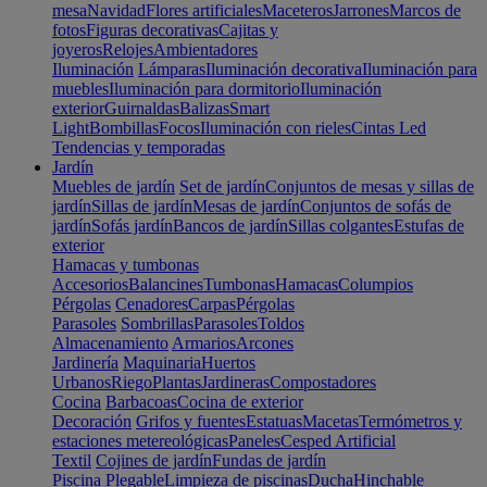
mesa
Navidad
Flores artificiales
Maceteros
Jarrones
Marcos de
fotos
Figuras decorativas
Cajitas y
joyeros
Relojes
Ambientadores
Iluminación
Lámparas
Iluminación decorativa
Iluminación para
muebles
Iluminación para dormitorio
Iluminación
exterior
Guirnaldas
Balizas
Smart
Light
Bombillas
Focos
Iluminación con rieles
Cintas Led
Tendencias y temporadas
Jardín
Muebles de jardín
Set de jardín
Conjuntos de mesas y sillas de
jardín
Sillas de jardín
Mesas de jardín
Conjuntos de sofás de
jardín
Sofás jardín
Bancos de jardín
Sillas colgantes
Estufas de
exterior
Hamacas y tumbonas
Accesorios
Balancines
Tumbonas
Hamacas
Columpios
Pérgolas
Cenadores
Carpas
Pérgolas
Parasoles
Sombrillas
Parasoles
Toldos
Almacenamiento
Armarios
Arcones
Jardinería
Maquinaria
Huertos
Urbanos
Riego
Plantas
Jardineras
Compostadores
Cocina
Barbacoas
Cocina de exterior
Decoración
Grifos y fuentes
Estatuas
Macetas
Termómetros y
estaciones metereológicas
Paneles
Cesped Artificial
Textil
Cojines de jardín
Fundas de jardín
Piscina
Plegable
Limpieza de piscinas
Ducha
Hinchable