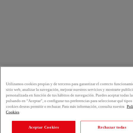
Utilizamos cookies propias y de terceros para garantizar el correcto funcionami
sitio web, analizar la navegación, mejorar nuestros servicios y mostrarte public
personalizada en función de tus hábitos de navegación. Puedes aceptar todas la
pulsando en “Aceptar”, o configurar tus preferencias para seleccionar qué tipos
cookies deseas permitir o rechazar. Para más información, consulta nuestra
Pol
Cookies
Aceptar Cookies
Rechazar todas