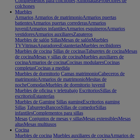
Complementos para colchones
Almohadas
Protectores de
colchones
Muebles
Armarios
Armarios de matrimonio
Armarios puertas
batientes
Armarios puertas correderas
Armarios
juvenil
Armarios infantiles
Armarios esquineros
Armarios
vestidores
Armarios auxiliares
Zapateros
Muebles de salón
Sillas
Mesas de salón
Muebles
TV
Vitrinas
Aparadores
Estanterias
Muebles recibidores
Muebles de cocina
Sillas de cocinas
Taburetes de cocina
Mesas
de cocina
Mesas y sillas de cocina
Muebles auxiliares de
cocina
Armarios de cocina
Cocinas modulares
Cocinas
completas
Cocinas a medida
Muebles de dormitorio
Camas matrimonio
Cabeceros de
matrimonio
Armarios de matrimonio
Mesitas de
noche
Comodas
Muebles de dormitorio juvenil
Muebles de oficina y teletrabajo
Escritorios
Sillas de
escritorio
Estanterías
Muebles de Gaming
Sillas gaming
Escritorios gaming
Sillas
Taburetes
Bancos
Sillas de comedor
Sillas
infantiles
Complementos para sillas
Mesas
Conjuntos de mesas y sillas
Mesas extensibles
Mesas
altas
Mesas multiusos
Cocina
Muebles de cocina
Muebles auxiliares de cocina
Armarios de