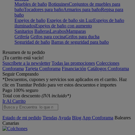
Muebles de baño
Botiquines
Conjuntos de muebles para
baño
Tocadores para baño
Armarios para baño
Repisa para
baño
Espejos de baño
Espejos de baño sin Luz
Espejos de baño
iluminados
Espejos de baño con aumento
Sanitarios
Bañeras
Lavabos
Mamparas
Grifería
Grifos para cocina
Grifos para ducha
Seguridad de baño
Barras de seguridad para baño
Resumen de tu pedido
¡Tu carrito está vacío!
Suscríbete a la newsletter
Todas las promociones
Colecciones
Conforama
Tarjeta Conforama
Financiación
Catálogos Conforama
Seguir Comprando
*Descuentos, cupones y servicios son aplicados en el carrito. Haz
clic en Tramitar Pedido para ver estos descuentos e importes
Pago 100% seguro
Total con descuento
(IVA incluido*)
Ir Al Carrito
Estado de mi pedido
Tiendas
Ayuda
Blog
App Conforama
Baleares
Canarias