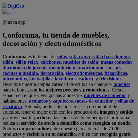
¡Nueva app!
Conforama, tu tienda de muebles,
decoración y electrodomésticos
Conforama
es tu tienda de
sofás
,
sofá cama
,
sofá chaise longue
,
sillón
,
sillón relax
,
colchones
,
muebles de salón
,
mesas comedor
,
dormitorio de juvenil
,
dormitorio de matrimonio
,
canapés
,
cocinas a medida
,
decoración
,
electrodomésticos
,
frigoríficos
,
microondas
,
lavavajillas
,
lavadora secadora
, y
televisiones
.
Descubre nuestra amplia variedad de estilos en cualquier
muebles
para tu hogar,
con los mejores precios y promociones
. Crea el
espacio en el que vives gracias a nuestros
muebles de comedor
y
habitaciones,
armarios
y
zapateros
,
mesas de comedor
y
sillas de
escritorio
. Además, podrás decorar tu casa con multitud de
artículos, tener el mejor ocio con los productos de
imagen y sonido
y aprovechar tu
jardín
en las épocas de buen tiempo. Conforama
realiza el
servicio de envío a domicilio como recogida en tienda.
Podrás
comprar online
entre nuestra gama de más de 7.000
productos y
recibirlo en tu domicilio
, o bien con
recogida gratis