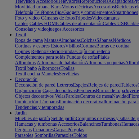
Televisión
Accesorios
Televisores
Reproductores
Adaptadores
Pr
Movilidad urbana
Karts
Motos eléctricas
Accesorios
Bicicletas el
Telefonía
Teléfonos fijos
Gadgets y complementos
Smartphones
Foto y vídeo
Cámaras de fotos
Trípodes
Videocámaras
Cables
Cables HDMI
Cables de alimentación
Cables USB
Cable
Consolas y videojuegos
Accesorios
Textil
Ropa de cama
Mantas
Almohadas
Colchas
Sábanas
Nórdicos
Cortinas y estores
Estores
Visillos
Cortinas
Barras de cortina
Cojines
Relleno
Exterior
Fundas
Cojín con relleno
Complementos para sofás
Fundas de sofás
Plaids
Alfombras
Alfombras de habitación
Alfombras pequeñas
Alfomb
Textil baño
Albornoces
Toallas
Textil cocina
Manteles
Servilletas
Decoración
Decoración de pared
Letreros
Espejos
Relojes de pared
Tableros
Organización
Cajas decorativas
Percheros
Burros de ropa
Joyero
Objetos decorativos
Velas
Faroles
Centros de mesa
Navidad
Flore
Iluminación
Lámparas
Iluminación decorativa
Iluminación para 
Tendencias y temporadas
Jardín
Muebles de jardín
Set de jardín
Conjuntos de mesas y sillas de j
Hamacas y tumbonas
Accesorios
Balancines
Tumbonas
Hamaca
Pérgolas
Cenadores
Carpas
Pérgolas
Parasoles
Sombrillas
Parasoles
Toldos