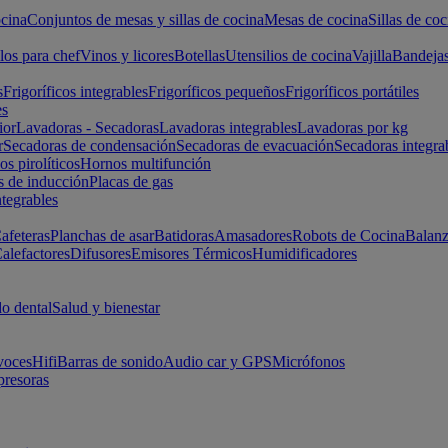
cina
Conjuntos de mesas y sillas de cocina
Mesas de cocina
Sillas de coc
los para chef
Vinos y licores
Botellas
Utensilios de cocina
Vajilla
Bandeja
s
Frigoríficos integrables
Frigoríficos pequeños
Frigoríficos portátiles
es
ior
Lavadoras - Secadoras
Lavadoras integrables
Lavadoras por kg
r
Secadoras de condensación
Secadoras de evacuación
Secadoras integra
s pirolíticos
Hornos multifunción
s de inducción
Placas de gas
ntegrables
afeteras
Planchas de asar
Batidoras
Amasadores
Robots de Cocina
Balanz
alefactores
Difusores
Emisores Térmicos
Humidificadores
o dental
Salud y bienestar
voces
Hifi
Barras de sonido
Audio car y GPS
Micrófonos
presoras