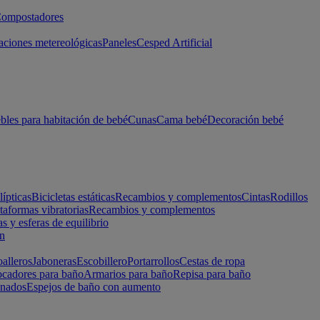
ompostadores
aciones metereológicas
Paneles
Cesped Artificial
les para habitación de bebé
Cunas
Cama bebé
Decoración bebé
lípticas
Bicicletas estáticas
Recambios y complementos
Cintas
Rodillos
taformas vibratorias
Recambios y complementos
s y esferas de equilibrio
ón
alleros
Jaboneras
Escobillero
Portarrollos
Cestas de ropa
cadores para baño
Armarios para baño
Repisa para baño
inados
Espejos de baño con aumento