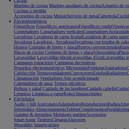
Cocina
Muebles de cocina
Muebles auxiliares de cocina
Armarios de co
Cocinas a medida
Accesorios de cocina
Menaje
Servicio de mesa
Cubertería
Cuchil
Electrodomésticos
Frigoríficos
Frigoríficos americanos
Frigoríficos combi
Vinoteca
Congeladores
Congeladores verticales
Congeladores horizontal
Lavadoras
Lavadoras de carga frontal
Lavadoras de carga super
Secadoras
Lavadoras - Secadoras
Secadoras con bomba de calo
Hornos
Conjunto de horno y placa
Hornos convencionales
Horno
Placas de cocina
Conjunto de horno y placa
Vitrocerámica
Placa
Lavavajillas
Lavavajillas 60cm
Lavavajillas 45cm
Lavavajillas i
Campanas extractoras
Campanas decorativas
Pequeños electrodomésticos
Microondas
Freidoras
Aspiradores
C
Calefacción
Termoventiladores
Convectores
Estufas
Radiadores
C
Climatización
Ventiladores
Aire acondicionado
Calentadores de agua
Termos eléctricos
Belleza y salud
Cuidado de los hombres
Cuidado cabello
Cuidad
Limpieza
Limpieza a vapor
Robot limpiacristales
Electrónica
Audio y hifi
Auriculares
Adaptadores
Reproductores
Radios
Alta
Informática
Almacenamiento
Tablets
Complementos
Portátiles
Im
Gaming & streaming
Monitores gaming
Accesorios
Smart home
Timbres
Cámaras
Altavoces
Wearables
Smartwatches