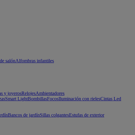
de salón
Alfombras infantiles
as y joyeros
Relojes
Ambientadores
zas
Smart Light
Bombillas
Focos
Iluminación con rieles
Cintas Led
ardín
Bancos de jardín
Sillas colgantes
Estufas de exterior