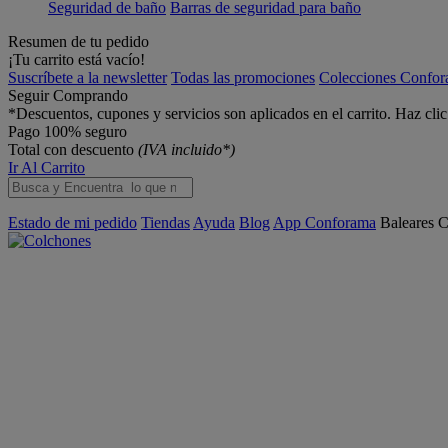
Seguridad de baño
Barras de seguridad para baño
Resumen de tu pedido
¡Tu carrito está vacío!
Suscríbete a la newsletter
Todas las promociones
Colecciones Confo
Seguir Comprando
*Descuentos, cupones y servicios son aplicados en el carrito. Haz cli
Pago 100% seguro
Total con descuento
(IVA incluido*)
Ir Al Carrito
Estado de mi pedido
Tiendas
Ayuda
Blog
App Conforama
Baleares
C