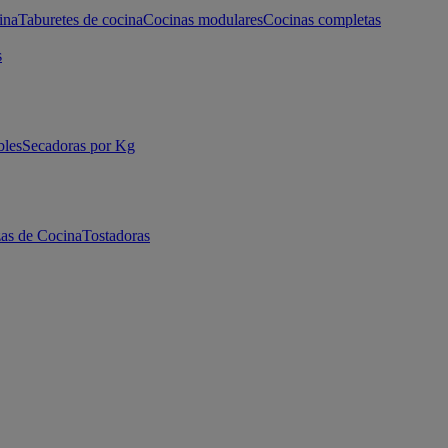
ina
Taburetes de cocina
Cocinas modulares
Cocinas completas
s
bles
Secadoras por Kg
as de Cocina
Tostadoras