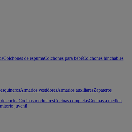
os
Colchones de espuma
Colchones para bebé
Colchones hinchables
esquineros
Armarios vestidores
Armarios auxiliares
Zapateros
 de cocina
Cocinas modulares
Cocinas completas
Cocinas a medida
mitorio juvenil