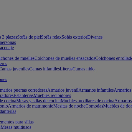
s 3 plazas
Sofás de piel
Sofás relax
Sofás exterior
Divanes
apersonas
macenaje
chones de muelles
Colchones de muelles ensacados
Colchones enrollad
eres
Camas juveniles
Camas infantiles
Literas
Camas nido
ones
marios puertas correderas
Armarios juvenil
Armarios infantiles
Armarios 
radores
Estanterias
Muebles recibidores
e cocina
Mesas y sillas de cocina
Muebles auxiliares de cocina
Armarios
onio
Armarios de matrimonio
Mesitas de noche
Comodas
Muebles de dor
tanterías
entos para sillas
s
Mesas multiusos