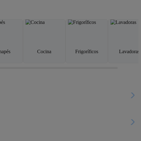
napés
Cocina
Frigoríficos
Lavadoras