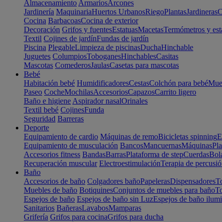
Almacenamiento
Armarios
Arcones
Jardinería
Maquinaria
Huertos Urbanos
Riego
Plantas
Jardineras
C
Cocina
Barbacoas
Cocina de exterior
Decoración
Grifos y fuentes
Estatuas
Macetas
Termómetros y est
Textil
Cojines de jardín
Fundas de jardín
Piscina
Plegable
Limpieza de piscinas
Ducha
Hinchable
Juguetes
Columpios
Toboganes
Hinchables
Casitas
Mascotas
Comederos
Jaulas
Casetas para mascotas
Bebé
Habitación bebé
Humidificadores
Cestas
Colchón para bebé
Mueb
Paseo
Coche
Mochilas
Accesorios
Capazos
Carrito ligero
Baño e higiene
Aspirador nasal
Orinales
Textil bebé
Cojines
Funda
Seguridad
Barreras
Deporte
Equipamiento de cardio
Máquinas de remo
Bicicletas spinning
E
Equipamiento de musculación
Bancos
Mancuernas
Máquinas
Pla
Accesorios fitness
Bandas
Barras
Plataforma de step
Cuerdas
Bola
Recuperación muscular
Electroestimulación
Terapia de percusi
Baño
Accesorios de baño
Colgadores baño
Papeleras
Dispensadores
To
Muebles de baño
Botiquines
Conjuntos de muebles para baño
To
Espejos de baño
Espejos de baño sin Luz
Espejos de baño ilum
Sanitarios
Bañeras
Lavabos
Mamparas
Grifería
Grifos para cocina
Grifos para ducha