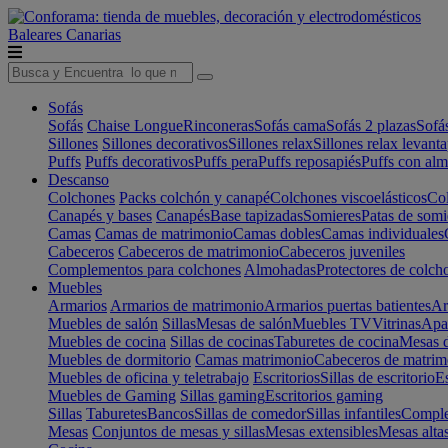
Baleares
Canarias
Sofás
Sofás
Chaise Longue
Rinconeras
Sofás cama
Sofás 2 plazas
Sofá
Sillones
Sillones decorativos
Sillones relax
Sillones relax levant
Puffs
Puffs decorativos
Puffs pera
Puffs reposapiés
Puffs con al
Descanso
Colchones
Packs colchón y canapé
Colchones viscoelásticos
Col
Canapés y bases
Canapés
Base tapizadas
Somieres
Patas de somi
Camas
Camas de matrimonio
Camas dobles
Camas individuales
Cabeceros
Cabeceros de matrimonio
Cabeceros juveniles
Complementos para colchones
Almohadas
Protectores de colch
Muebles
Armarios
Armarios de matrimonio
Armarios puertas batientes
Ar
Muebles de salón
Sillas
Mesas de salón
Muebles TV
Vitrinas
Apa
Muebles de cocina
Sillas de cocinas
Taburetes de cocina
Mesas d
Muebles de dormitorio
Camas matrimonio
Cabeceros de matrim
Muebles de oficina y teletrabajo
Escritorios
Sillas de escritorio
Es
Muebles de Gaming
Sillas gaming
Escritorios gaming
Sillas
Taburetes
Bancos
Sillas de comedor
Sillas infantiles
Complem
Mesas
Conjuntos de mesas y sillas
Mesas extensibles
Mesas alta