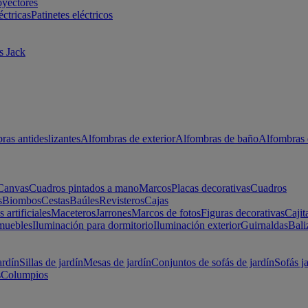
oyectores
éctricas
Patinetes eléctricos
s Jack
ras antideslizantes
Alfombras de exterior
Alfombras de baño
Alfombras 
Canvas
Cuadros pintados a mano
Marcos
Placas decorativas
Cuadros
s
Biombos
Cestas
Baúles
Revisteros
Cajas
s artificiales
Maceteros
Jarrones
Marcos de fotos
Figuras decorativas
Cajit
muebles
Iluminación para dormitorio
Iluminación exterior
Guirnaldas
Bali
ardín
Sillas de jardín
Mesas de jardín
Conjuntos de sofás de jardín
Sofás j
s
Columpios