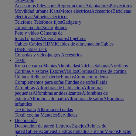
Televisión
Accesorios
Televisores
Reproductores
Adaptadores
Proyectores
Movilidad urbana
Karts
Motos eléctricas
Accesorios
Bicicletas
eléctricas
Patinetes eléctricos
Telefonía
Teléfonos fijos
Gadgets y
complementos
Smartphones
Foto y vídeo
Cámaras de
fotos
Trípodes
Videocámaras
Objetivos
Cables
Cables HDMI
Cables de alimentación
Cables
USB
Cables Jack
Consolas y videojuegos
Accesorios
Textil
Ropa de cama
Mantas
Almohadas
Colchas
Sábanas
Nórdicos
Cortinas y estores
Estores
Visillos
Cortinas
Barras de cortina
Cojines
Relleno
Exterior
Fundas
Cojín con relleno
Complementos para sofás
Fundas de sofás
Plaids
Alfombras
Alfombras de habitación
Alfombras
pequeñas
Alfombras antideslizantes
Alfombras de
exterior
Alfombras de baño
Alfombras de salón
Alfombras
infantiles
Textil baño
Albornoces
Toallas
Textil cocina
Manteles
Servilletas
Decoración
Decoración de pared
Letreros
Espejos
Relojes de
pared
Tableros
Canvas
Cuadros pintados a mano
Marcos
Placas