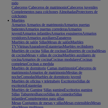
nido
Cabeceros
Cabeceros de matrimonio
Cabeceros juveniles
Complementos para colchones
Almohadas
Protectores de
colchones
Muebles
Armarios
Armarios de matrimonio
Armarios puertas
batientes
Armarios puertas correderas
Armarios
juvenil
Armarios infantiles
Armarios esquineros
Armarios
vestidores
Armarios auxiliares
Zapateros
Muebles de salón
Sillas
Mesas de salón
Muebles
TV
Vitrinas
Aparadores
Estanterias
Muebles recibidores
Muebles de cocina
Sillas de cocinas
Taburetes de cocina
Mesas
de cocina
Mesas y sillas de cocina
Muebles auxiliares de
cocina
Armarios de cocina
Cocinas modulares
Cocinas
completas
Cocinas a medida
Muebles de dormitorio
Camas matrimonio
Cabeceros de
matrimonio
Armarios de matrimonio
Mesitas de
noche
Comodas
Muebles de dormitorio juvenil
Muebles de oficina y teletrabajo
Escritorios
Sillas de
escritorio
Estanterías
Muebles de Gaming
Sillas gaming
Escritorios gaming
Sillas
Taburetes
Bancos
Sillas de comedor
Sillas
infantiles
Complementos para sillas
Mesas
Conjuntos de mesas y sillas
Mesas extensibles
Mesas
altas
Mesas multiusos