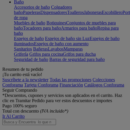
Baño
Accesorios de baño
Colgadores
baño
Papeleras
Dispensadores
Toalleros
Jaboneras
Escobillero
Port
de ropa
Muebles de baño
Botiquines
Conjuntos de muebles para
baño
Tocadores para baño
Armarios para baño
Repisa para
baño
Espejos de baño
Espejos de baño sin Luz
Espejos de baño
iluminados
Espejos de baño con aumento
Sanitarios
Bañeras
Lavabos
Mamparas
Grifería
Grifos para cocina
Grifos para ducha
Seguridad de baño
Barras de seguridad para baño
Resumen de tu pedido
¡Tu carrito está vacío!
Suscríbete a la newsletter
Todas las promociones
Colecciones
Conforama
Tarjeta Conforama
Financiación
Catálogos Conforama
Seguir Comprando
*Descuentos, cupones y servicios son aplicados en el carrito. Haz
clic en Tramitar Pedido para ver estos descuentos e importes
Pago 100% seguro
Total con descuento
(IVA incluido*)
Ir Al Carrito