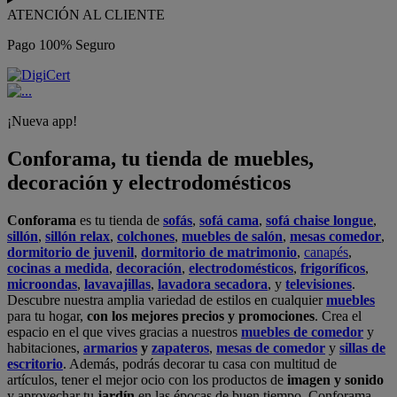
ATENCIÓN AL CLIENTE
Pago 100% Seguro
¡Nueva app!
Conforama, tu tienda de muebles,
decoración y electrodomésticos
Conforama
es tu tienda de
sofás
,
sofá cama
,
sofá chaise longue
,
sillón
,
sillón relax
,
colchones
,
muebles de salón
,
mesas comedor
,
dormitorio de juvenil
,
dormitorio de matrimonio
,
canapés
,
cocinas a medida
,
decoración
,
electrodomésticos
,
frigoríficos
,
microondas
,
lavavajillas
,
lavadora secadora
, y
televisiones
.
Descubre nuestra amplia variedad de estilos en cualquier
muebles
para tu hogar,
con los mejores precios y promociones
. Crea el
espacio en el que vives gracias a nuestros
muebles de comedor
y
habitaciones,
armarios
y
zapateros
,
mesas de comedor
y
sillas de
escritorio
. Además, podrás decorar tu casa con multitud de
artículos, tener el mejor ocio con los productos de
imagen y sonido
y aprovechar tu
jardín
en las épocas de buen tiempo. Conforama