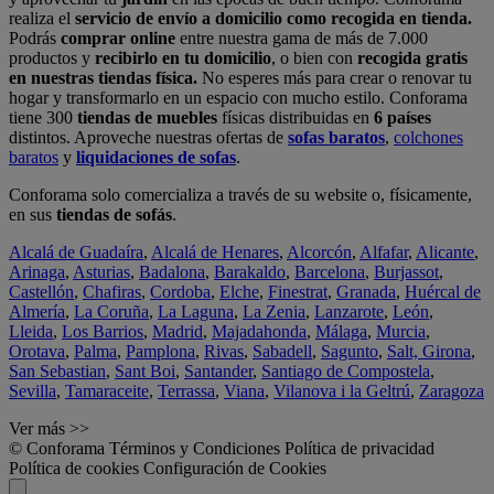
realiza el
servicio de envío a domicilio como recogida en tienda.
Podrás
comprar online
entre nuestra gama de más de 7.000
productos y
recibirlo en tu domicilio
, o bien con
recogida gratis
en nuestras tiendas física.
No esperes más para crear o renovar tu
hogar y transformarlo en un espacio con mucho estilo. Conforama
tiene 300
tiendas de muebles
físicas distribuidas en
6 países
distintos. Aproveche nuestras ofertas de
sofas baratos
,
colchones
baratos
y
liquidaciones de sofas
.
Conforama solo comercializa a través de su website o, físicamente,
en sus
tiendas de sofás
.
Alcalá de Guadaíra
,
Alcalá de Henares
,
Alcorcón
,
Alfafar
,
Alicante
,
Arinaga
,
Asturias
,
Badalona
,
Barakaldo
,
Barcelona
,
Burjassot
,
Castellón
,
Chafiras
,
Cordoba
,
Elche
,
Finestrat
,
Granada
,
Huércal de
Almería
,
La Coruña
,
La Laguna
,
La Zenia
,
Lanzarote
,
León
,
Lleida
,
Los Barrios
,
Madrid
,
Majadahonda
,
Málaga
,
Murcia
,
Orotava
,
Palma
,
Pamplona
,
Rivas
,
Sabadell
,
Sagunto
,
Salt, Girona
,
San Sebastian
,
Sant Boi
,
Santander
,
Santiago de Compostela
,
Sevilla
,
Tamaraceite
,
Terrassa
,
Viana
,
Vilanova i la Geltrú
,
Zaragoza
Ver más >>
© Conforama
Términos y Condiciones
Política de privacidad
Política de cookies
Configuración de Cookies