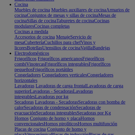
Cocina
Muebles de cocina
Muebles auxiliares de cocina
Armarios de
cocina
Conjuntos de mesas y sillas de cocina
Mesas de
cocina
Sillas de cocina
Taburetes de cocina
Cocinas
modulares
Cocinas completas
Cocinas a medida
Accesorios de cocina
Menaje
Servicio de
mesa
Cubertería
Cuchillos para chef
Vinos y
licores
Botellas
Utensilios de cocina
Vajilla
Bandejas
Electrodomésticos
Frigoríficos
Frigoríficos americanos
Frigoríficos
combi
Vinotecas
Frigoríficos integrables
Frigoríficos
pequeños
Frigoríficos portátiles
Congeladores
Congeladores verticales
Congeladores
horizontales
Lavadoras
Lavadoras de carga frontal
Lavadoras de carga
superior
Lavadoras - Secadoras
Lavadoras
integrables
Lavadoras por kg
Secadoras
Lavadoras - Secadoras
Secadoras con bomba de
calor
Secadoras de condensación
Secadoras de
evacuación
Secadoras integrables
Secadoras por Kg
Hornos
Conjunto de horno y placa
Hornos
convencionales
Hornos pirolíticos
Hornos multifunción
Placas de cocina
Conjunto de horno y
placa
Vitrocerámica
Placas de inducción
Placas de gas