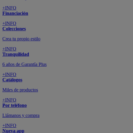
+INFO
Financiación
+INFO
Colecciones
Crea tu propio estilo
+INFO
Tranquilidad
6 años de Garantía Plus
+INFO
Catálogos
Miles de productos
+INFO
Por teléfono
Llámanos y compra
+INFO
Nueva app