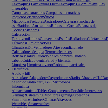
Lavavajillas
Lavavajillas 60cm
Lavavajillas 45cm
Lavavajillas
integrables
Campanas extractoras
Campanas decorativas
Pequeños electrodomésticos
Microondas
Freidoras
Aspiradores
Cafeteras
Planchas de
asar
Batidoras
Amasadores
Robots de Cocina
Balanzas de
Cocina
Tostadoras
Calefacción
Termoventiladores
Convectores
Estufas
Radiadores
Calefactores
D
Térmicos
Humidificadores
Climatización
Ventiladores
Aire acondicionado
Calentadores de agua
Termos eléctricos
Belleza y salud
Cuidado de los hombres
Cuidado
cabello
Cuidado dental
Salud y bienestar
Limpieza
Limpieza a vapor
Robot limpiacristales
Electrónica
Audio y hifi
Auriculares
Adaptadores
Reproductores
Radios
Altavoces
Hifi
Bar
de sonido
Audio car y GPS
Micrófonos
Informática
Almacenamiento
Tablets
Complementos
Portátiles
Impresoras
Gaming & streaming
Monitores gaming
Accesorios
Smart home
Timbres
Cámaras
Altavoces
Wearables
Smartwatches