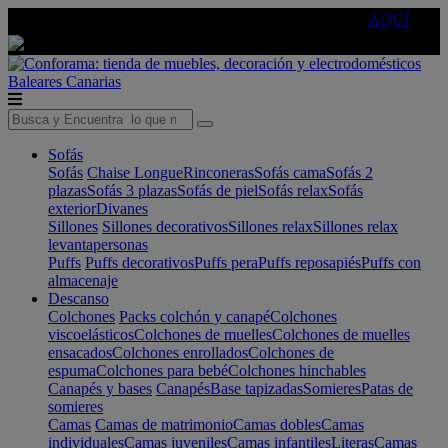
🔵Cambia tu electro con
-10% EXTRA
de descuento ☑️
AQUÍ
Baleares
Canarias
Sofás
Sofás
Chaise Longue
Rinconeras
Sofás cama
Sofás 2
plazas
Sofás 3 plazas
Sofás de piel
Sofás relax
Sofás
exterior
Divanes
Sillones
Sillones decorativos
Sillones relax
Sillones relax
levantapersonas
Puffs
Puffs decorativos
Puffs pera
Puffs reposapiés
Puffs con
almacenaje
Descanso
Colchones
Packs colchón y canapé
Colchones
viscoelásticos
Colchones de muelles
Colchones de muelles
ensacados
Colchones enrollados
Colchones de
espuma
Colchones para bebé
Colchones hinchables
Canapés y bases
Canapés
Base tapizadas
Somieres
Patas de
somieres
Camas
Camas de matrimonio
Camas dobles
Camas
individuales
Camas juveniles
Camas infantiles
Literas
Camas