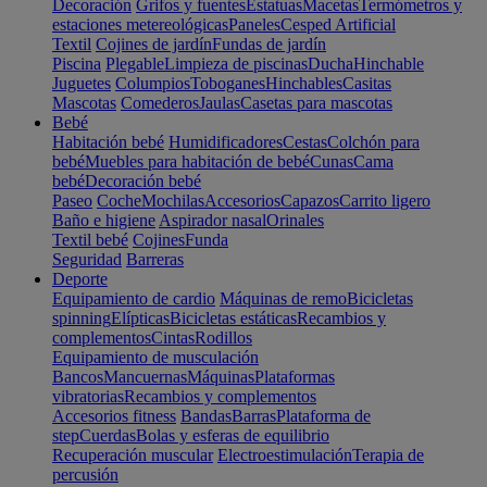
Decoración
Grifos y fuentes
Estatuas
Macetas
Termómetros y
estaciones metereológicas
Paneles
Cesped Artificial
Textil
Cojines de jardín
Fundas de jardín
Piscina
Plegable
Limpieza de piscinas
Ducha
Hinchable
Juguetes
Columpios
Toboganes
Hinchables
Casitas
Mascotas
Comederos
Jaulas
Casetas para mascotas
Bebé
Habitación bebé
Humidificadores
Cestas
Colchón para
bebé
Muebles para habitación de bebé
Cunas
Cama
bebé
Decoración bebé
Paseo
Coche
Mochilas
Accesorios
Capazos
Carrito ligero
Baño e higiene
Aspirador nasal
Orinales
Textil bebé
Cojines
Funda
Seguridad
Barreras
Deporte
Equipamiento de cardio
Máquinas de remo
Bicicletas
spinning
Elípticas
Bicicletas estáticas
Recambios y
complementos
Cintas
Rodillos
Equipamiento de musculación
Bancos
Mancuernas
Máquinas
Plataformas
vibratorias
Recambios y complementos
Accesorios fitness
Bandas
Barras
Plataforma de
step
Cuerdas
Bolas y esferas de equilibrio
Recuperación muscular
Electroestimulación
Terapia de
percusión