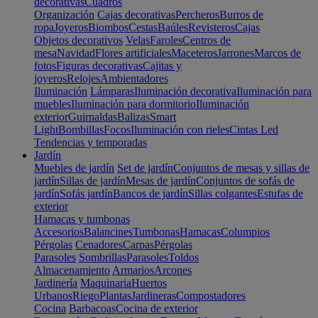
decorativas
Cuadros
Organización
Cajas decorativas
Percheros
Burros de
ropa
Joyeros
Biombos
Cestas
Baúles
Revisteros
Cajas
Objetos decorativos
Velas
Faroles
Centros de
mesa
Navidad
Flores artificiales
Maceteros
Jarrones
Marcos de
fotos
Figuras decorativas
Cajitas y
joyeros
Relojes
Ambientadores
Iluminación
Lámparas
Iluminación decorativa
Iluminación para
muebles
Iluminación para dormitorio
Iluminación
exterior
Guirnaldas
Balizas
Smart
Light
Bombillas
Focos
Iluminación con rieles
Cintas Led
Tendencias y temporadas
Jardín
Muebles de jardín
Set de jardín
Conjuntos de mesas y sillas de
jardín
Sillas de jardín
Mesas de jardín
Conjuntos de sofás de
jardín
Sofás jardín
Bancos de jardín
Sillas colgantes
Estufas de
exterior
Hamacas y tumbonas
Accesorios
Balancines
Tumbonas
Hamacas
Columpios
Pérgolas
Cenadores
Carpas
Pérgolas
Parasoles
Sombrillas
Parasoles
Toldos
Almacenamiento
Armarios
Arcones
Jardinería
Maquinaria
Huertos
Urbanos
Riego
Plantas
Jardineras
Compostadores
Cocina
Barbacoas
Cocina de exterior