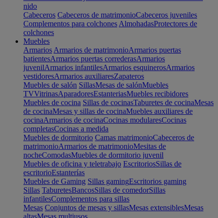
nido
Cabeceros
Cabeceros de matrimonio
Cabeceros juveniles
Complementos para colchones
Almohadas
Protectores de
colchones
Muebles
Armarios
Armarios de matrimonio
Armarios puertas
batientes
Armarios puertas correderas
Armarios
juvenil
Armarios infantiles
Armarios esquineros
Armarios
vestidores
Armarios auxiliares
Zapateros
Muebles de salón
Sillas
Mesas de salón
Muebles
TV
Vitrinas
Aparadores
Estanterias
Muebles recibidores
Muebles de cocina
Sillas de cocinas
Taburetes de cocina
Mesas
de cocina
Mesas y sillas de cocina
Muebles auxiliares de
cocina
Armarios de cocina
Cocinas modulares
Cocinas
completas
Cocinas a medida
Muebles de dormitorio
Camas matrimonio
Cabeceros de
matrimonio
Armarios de matrimonio
Mesitas de
noche
Comodas
Muebles de dormitorio juvenil
Muebles de oficina y teletrabajo
Escritorios
Sillas de
escritorio
Estanterías
Muebles de Gaming
Sillas gaming
Escritorios gaming
Sillas
Taburetes
Bancos
Sillas de comedor
Sillas
infantiles
Complementos para sillas
Mesas
Conjuntos de mesas y sillas
Mesas extensibles
Mesas
altas
Mesas multiusos