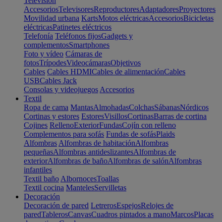
Televisión
Accesorios
Televisores
Reproductores
Adaptadores
Proyectores
Movilidad urbana
Karts
Motos eléctricas
Accesorios
Bicicletas
eléctricas
Patinetes eléctricos
Telefonía
Teléfonos fijos
Gadgets y
complementos
Smartphones
Foto y vídeo
Cámaras de
fotos
Trípodes
Videocámaras
Objetivos
Cables
Cables HDMI
Cables de alimentación
Cables
USB
Cables Jack
Consolas y videojuegos
Accesorios
Textil
Ropa de cama
Mantas
Almohadas
Colchas
Sábanas
Nórdicos
Cortinas y estores
Estores
Visillos
Cortinas
Barras de cortina
Cojines
Relleno
Exterior
Fundas
Cojín con relleno
Complementos para sofás
Fundas de sofás
Plaids
Alfombras
Alfombras de habitación
Alfombras
pequeñas
Alfombras antideslizantes
Alfombras de
exterior
Alfombras de baño
Alfombras de salón
Alfombras
infantiles
Textil baño
Albornoces
Toallas
Textil cocina
Manteles
Servilletas
Decoración
Decoración de pared
Letreros
Espejos
Relojes de
pared
Tableros
Canvas
Cuadros pintados a mano
Marcos
Placas