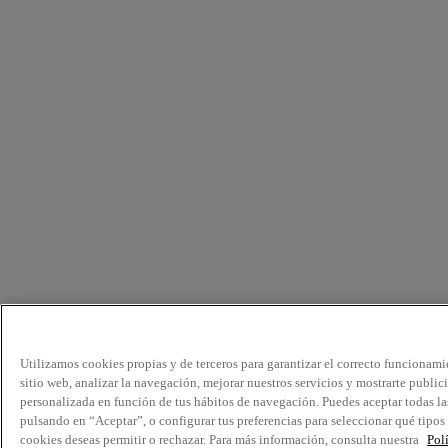
Utilizamos cookies propias y de terceros para garantizar el correcto funcionami
sitio web, analizar la navegación, mejorar nuestros servicios y mostrarte public
personalizada en función de tus hábitos de navegación. Puedes aceptar todas la
pulsando en “Aceptar”, o configurar tus preferencias para seleccionar qué tipos
cookies deseas permitir o rechazar. Para más información, consulta nuestra
Pol