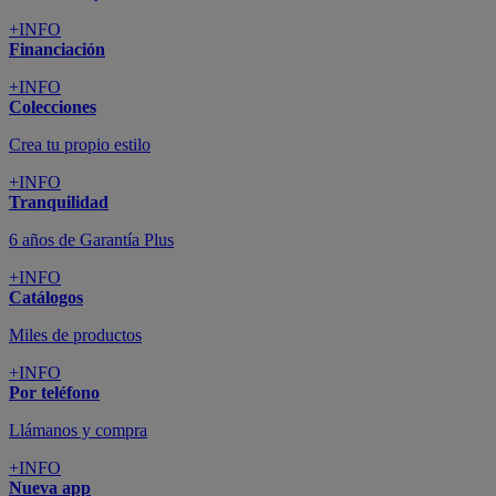
+INFO
Financiación
+INFO
Colecciones
Crea tu propio estilo
+INFO
Tranquilidad
6 años de Garantía Plus
+INFO
Catálogos
Miles de productos
+INFO
Por teléfono
Llámanos y compra
+INFO
Nueva app