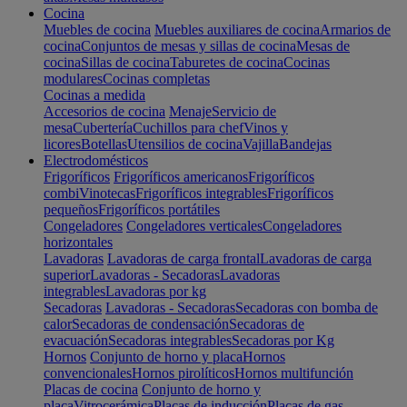
Cocina
Muebles de cocina
Muebles auxiliares de cocina
Armarios de
cocina
Conjuntos de mesas y sillas de cocina
Mesas de
cocina
Sillas de cocina
Taburetes de cocina
Cocinas
modulares
Cocinas completas
Cocinas a medida
Accesorios de cocina
Menaje
Servicio de
mesa
Cubertería
Cuchillos para chef
Vinos y
licores
Botellas
Utensilios de cocina
Vajilla
Bandejas
Electrodomésticos
Frigoríficos
Frigoríficos americanos
Frigoríficos
combi
Vinotecas
Frigoríficos integrables
Frigoríficos
pequeños
Frigoríficos portátiles
Congeladores
Congeladores verticales
Congeladores
horizontales
Lavadoras
Lavadoras de carga frontal
Lavadoras de carga
superior
Lavadoras - Secadoras
Lavadoras
integrables
Lavadoras por kg
Secadoras
Lavadoras - Secadoras
Secadoras con bomba de
calor
Secadoras de condensación
Secadoras de
evacuación
Secadoras integrables
Secadoras por Kg
Hornos
Conjunto de horno y placa
Hornos
convencionales
Hornos pirolíticos
Hornos multifunción
Placas de cocina
Conjunto de horno y
placa
Vitrocerámica
Placas de inducción
Placas de gas