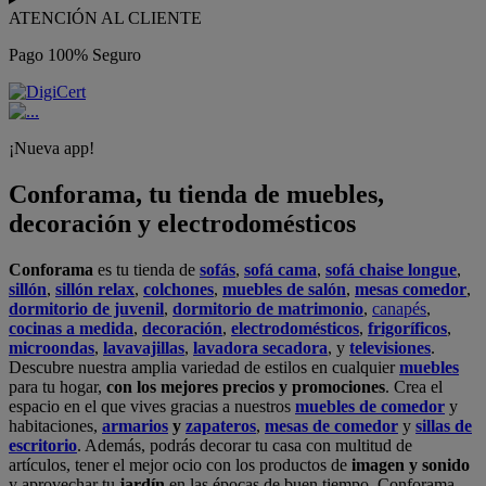
ATENCIÓN AL CLIENTE
Pago 100% Seguro
¡Nueva app!
Conforama, tu tienda de muebles,
decoración y electrodomésticos
Conforama
es tu tienda de
sofás
,
sofá cama
,
sofá chaise longue
,
sillón
,
sillón relax
,
colchones
,
muebles de salón
,
mesas comedor
,
dormitorio de juvenil
,
dormitorio de matrimonio
,
canapés
,
cocinas a medida
,
decoración
,
electrodomésticos
,
frigoríficos
,
microondas
,
lavavajillas
,
lavadora secadora
, y
televisiones
.
Descubre nuestra amplia variedad de estilos en cualquier
muebles
para tu hogar,
con los mejores precios y promociones
. Crea el
espacio en el que vives gracias a nuestros
muebles de comedor
y
habitaciones,
armarios
y
zapateros
,
mesas de comedor
y
sillas de
escritorio
. Además, podrás decorar tu casa con multitud de
artículos, tener el mejor ocio con los productos de
imagen y sonido
y aprovechar tu
jardín
en las épocas de buen tiempo. Conforama