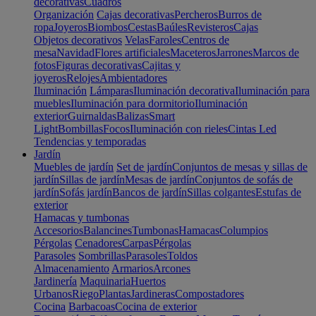
decorativas
Cuadros
Organización
Cajas decorativas
Percheros
Burros de
ropa
Joyeros
Biombos
Cestas
Baúles
Revisteros
Cajas
Objetos decorativos
Velas
Faroles
Centros de
mesa
Navidad
Flores artificiales
Maceteros
Jarrones
Marcos de
fotos
Figuras decorativas
Cajitas y
joyeros
Relojes
Ambientadores
Iluminación
Lámparas
Iluminación decorativa
Iluminación para
muebles
Iluminación para dormitorio
Iluminación
exterior
Guirnaldas
Balizas
Smart
Light
Bombillas
Focos
Iluminación con rieles
Cintas Led
Tendencias y temporadas
Jardín
Muebles de jardín
Set de jardín
Conjuntos de mesas y sillas de
jardín
Sillas de jardín
Mesas de jardín
Conjuntos de sofás de
jardín
Sofás jardín
Bancos de jardín
Sillas colgantes
Estufas de
exterior
Hamacas y tumbonas
Accesorios
Balancines
Tumbonas
Hamacas
Columpios
Pérgolas
Cenadores
Carpas
Pérgolas
Parasoles
Sombrillas
Parasoles
Toldos
Almacenamiento
Armarios
Arcones
Jardinería
Maquinaria
Huertos
Urbanos
Riego
Plantas
Jardineras
Compostadores
Cocina
Barbacoas
Cocina de exterior