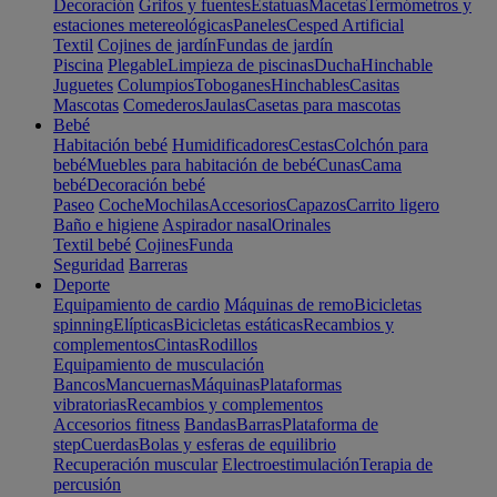
Decoración
Grifos y fuentes
Estatuas
Macetas
Termómetros y
estaciones metereológicas
Paneles
Cesped Artificial
Textil
Cojines de jardín
Fundas de jardín
Piscina
Plegable
Limpieza de piscinas
Ducha
Hinchable
Juguetes
Columpios
Toboganes
Hinchables
Casitas
Mascotas
Comederos
Jaulas
Casetas para mascotas
Bebé
Habitación bebé
Humidificadores
Cestas
Colchón para
bebé
Muebles para habitación de bebé
Cunas
Cama
bebé
Decoración bebé
Paseo
Coche
Mochilas
Accesorios
Capazos
Carrito ligero
Baño e higiene
Aspirador nasal
Orinales
Textil bebé
Cojines
Funda
Seguridad
Barreras
Deporte
Equipamiento de cardio
Máquinas de remo
Bicicletas
spinning
Elípticas
Bicicletas estáticas
Recambios y
complementos
Cintas
Rodillos
Equipamiento de musculación
Bancos
Mancuernas
Máquinas
Plataformas
vibratorias
Recambios y complementos
Accesorios fitness
Bandas
Barras
Plataforma de
step
Cuerdas
Bolas y esferas de equilibrio
Recuperación muscular
Electroestimulación
Terapia de
percusión