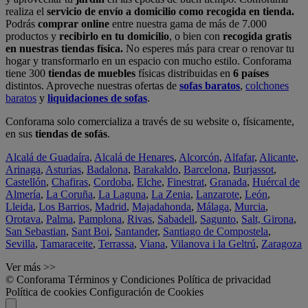
realiza el
servicio de envío a domicilio como recogida en tienda.
Podrás
comprar online
entre nuestra gama de más de 7.000
productos y
recibirlo en tu domicilio
, o bien con
recogida gratis
en nuestras tiendas física.
No esperes más para crear o renovar tu
hogar y transformarlo en un espacio con mucho estilo. Conforama
tiene 300
tiendas de muebles
físicas distribuidas en
6 países
distintos. Aproveche nuestras ofertas de
sofas baratos
,
colchones
baratos
y
liquidaciones de sofas
.
Conforama solo comercializa a través de su website o, físicamente,
en sus
tiendas de sofás
.
Alcalá de Guadaíra
,
Alcalá de Henares
,
Alcorcón
,
Alfafar
,
Alicante
,
Arinaga
,
Asturias
,
Badalona
,
Barakaldo
,
Barcelona
,
Burjassot
,
Castellón
,
Chafiras
,
Cordoba
,
Elche
,
Finestrat
,
Granada
,
Huércal de
Almería
,
La Coruña
,
La Laguna
,
La Zenia
,
Lanzarote
,
León
,
Lleida
,
Los Barrios
,
Madrid
,
Majadahonda
,
Málaga
,
Murcia
,
Orotava
,
Palma
,
Pamplona
,
Rivas
,
Sabadell
,
Sagunto
,
Salt, Girona
,
San Sebastian
,
Sant Boi
,
Santander
,
Santiago de Compostela
,
Sevilla
,
Tamaraceite
,
Terrassa
,
Viana
,
Vilanova i la Geltrú
,
Zaragoza
Ver más >>
© Conforama
Términos y Condiciones
Política de privacidad
Política de cookies
Configuración de Cookies