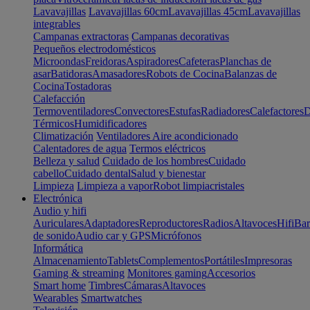
Lavavajillas
Lavavajillas 60cm
Lavavajillas 45cm
Lavavajillas
integrables
Campanas extractoras
Campanas decorativas
Pequeños electrodomésticos
Microondas
Freidoras
Aspiradores
Cafeteras
Planchas de
asar
Batidoras
Amasadores
Robots de Cocina
Balanzas de
Cocina
Tostadoras
Calefacción
Termoventiladores
Convectores
Estufas
Radiadores
Calefactores
D
Térmicos
Humidificadores
Climatización
Ventiladores
Aire acondicionado
Calentadores de agua
Termos eléctricos
Belleza y salud
Cuidado de los hombres
Cuidado
cabello
Cuidado dental
Salud y bienestar
Limpieza
Limpieza a vapor
Robot limpiacristales
Electrónica
Audio y hifi
Auriculares
Adaptadores
Reproductores
Radios
Altavoces
Hifi
Bar
de sonido
Audio car y GPS
Micrófonos
Informática
Almacenamiento
Tablets
Complementos
Portátiles
Impresoras
Gaming & streaming
Monitores gaming
Accesorios
Smart home
Timbres
Cámaras
Altavoces
Wearables
Smartwatches