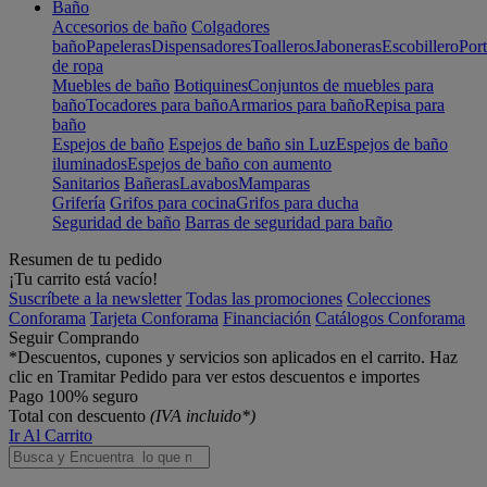
Baño
Accesorios de baño
Colgadores
baño
Papeleras
Dispensadores
Toalleros
Jaboneras
Escobillero
Port
de ropa
Muebles de baño
Botiquines
Conjuntos de muebles para
baño
Tocadores para baño
Armarios para baño
Repisa para
baño
Espejos de baño
Espejos de baño sin Luz
Espejos de baño
iluminados
Espejos de baño con aumento
Sanitarios
Bañeras
Lavabos
Mamparas
Grifería
Grifos para cocina
Grifos para ducha
Seguridad de baño
Barras de seguridad para baño
Resumen de tu pedido
¡Tu carrito está vacío!
Suscríbete a la newsletter
Todas las promociones
Colecciones
Conforama
Tarjeta Conforama
Financiación
Catálogos Conforama
Seguir Comprando
*Descuentos, cupones y servicios son aplicados en el carrito. Haz
clic en Tramitar Pedido para ver estos descuentos e importes
Pago 100% seguro
Total con descuento
(IVA incluido*)
Ir Al Carrito