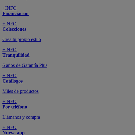
+INFO
Financiación
+INFO
Colecciones
Crea tu propio estilo
+INFO
Tranquilidad
6 años de Garantía Plus
+INFO
Catálogos
Miles de productos
+INFO
Por teléfono
Llámanos y compra
+INFO
Nueva app