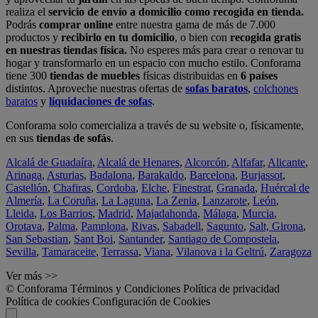
realiza el
servicio de envío a domicilio como recogida en tienda.
Podrás
comprar online
entre nuestra gama de más de 7.000
productos y
recibirlo en tu domicilio
, o bien con
recogida gratis
en nuestras tiendas física.
No esperes más para crear o renovar tu
hogar y transformarlo en un espacio con mucho estilo. Conforama
tiene 300
tiendas de muebles
físicas distribuidas en
6 países
distintos. Aproveche nuestras ofertas de
sofas baratos
,
colchones
baratos
y
liquidaciones de sofas
.
Conforama solo comercializa a través de su website o, físicamente,
en sus
tiendas de sofás
.
Alcalá de Guadaíra
,
Alcalá de Henares
,
Alcorcón
,
Alfafar
,
Alicante
,
Arinaga
,
Asturias
,
Badalona
,
Barakaldo
,
Barcelona
,
Burjassot
,
Castellón
,
Chafiras
,
Cordoba
,
Elche
,
Finestrat
,
Granada
,
Huércal de
Almería
,
La Coruña
,
La Laguna
,
La Zenia
,
Lanzarote
,
León
,
Lleida
,
Los Barrios
,
Madrid
,
Majadahonda
,
Málaga
,
Murcia
,
Orotava
,
Palma
,
Pamplona
,
Rivas
,
Sabadell
,
Sagunto
,
Salt, Girona
,
San Sebastian
,
Sant Boi
,
Santander
,
Santiago de Compostela
,
Sevilla
,
Tamaraceite
,
Terrassa
,
Viana
,
Vilanova i la Geltrú
,
Zaragoza
Ver más >>
© Conforama
Términos y Condiciones
Política de privacidad
Política de cookies
Configuración de Cookies