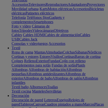
Televisión
Accesorios
Televisores
Reproductores
Adaptadores
Proyectores
Movilidad urbana
Karts
Motos eléctricas
Accesorios
Bicicletas
eléctricas
Patinetes eléctricos
Telefonía
Teléfonos fijos
Gadgets y
complementos
Smartphones
Foto y vídeo
Cámaras de
fotos
Trípodes
Videocámaras
Objetivos
Cables
Cables HDMI
Cables de alimentación
Cables
USB
Cables Jack
Consolas y videojuegos
Accesorios
Textil
Ropa de cama
Mantas
Almohadas
Colchas
Sábanas
Nórdicos
Cortinas y estores
Estores
Visillos
Cortinas
Barras de cortina
Cojines
Relleno
Exterior
Fundas
Cojín con relleno
Complementos para sofás
Fundas de sofás
Plaids
Alfombras
Alfombras de habitación
Alfombras
pequeñas
Alfombras antideslizantes
Alfombras de
exterior
Alfombras de baño
Alfombras de salón
Alfombras
infantiles
Textil baño
Albornoces
Toallas
Textil cocina
Manteles
Servilletas
Decoración
Decoración de pared
Letreros
Espejos
Relojes de
pared
Tableros
Canvas
Cuadros pintados a mano
Marcos
Placas