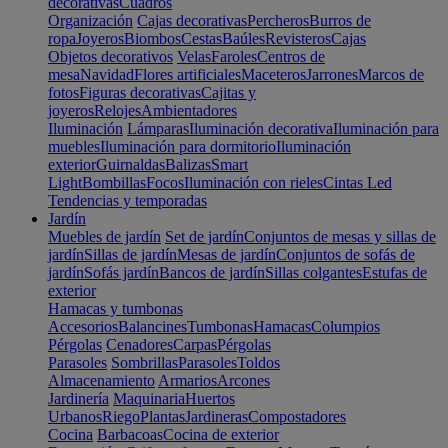
decorativas
Cuadros
Organización
Cajas decorativas
Percheros
Burros de
ropa
Joyeros
Biombos
Cestas
Baúles
Revisteros
Cajas
Objetos decorativos
Velas
Faroles
Centros de
mesa
Navidad
Flores artificiales
Maceteros
Jarrones
Marcos de
fotos
Figuras decorativas
Cajitas y
joyeros
Relojes
Ambientadores
Iluminación
Lámparas
Iluminación decorativa
Iluminación para
muebles
Iluminación para dormitorio
Iluminación
exterior
Guirnaldas
Balizas
Smart
Light
Bombillas
Focos
Iluminación con rieles
Cintas Led
Tendencias y temporadas
Jardín
Muebles de jardín
Set de jardín
Conjuntos de mesas y sillas de
jardín
Sillas de jardín
Mesas de jardín
Conjuntos de sofás de
jardín
Sofás jardín
Bancos de jardín
Sillas colgantes
Estufas de
exterior
Hamacas y tumbonas
Accesorios
Balancines
Tumbonas
Hamacas
Columpios
Pérgolas
Cenadores
Carpas
Pérgolas
Parasoles
Sombrillas
Parasoles
Toldos
Almacenamiento
Armarios
Arcones
Jardinería
Maquinaria
Huertos
Urbanos
Riego
Plantas
Jardineras
Compostadores
Cocina
Barbacoas
Cocina de exterior