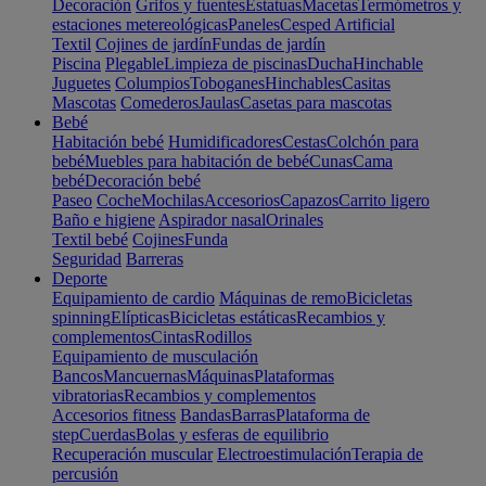
Decoración
Grifos y fuentes
Estatuas
Macetas
Termómetros y
estaciones metereológicas
Paneles
Cesped Artificial
Textil
Cojines de jardín
Fundas de jardín
Piscina
Plegable
Limpieza de piscinas
Ducha
Hinchable
Juguetes
Columpios
Toboganes
Hinchables
Casitas
Mascotas
Comederos
Jaulas
Casetas para mascotas
Bebé
Habitación bebé
Humidificadores
Cestas
Colchón para
bebé
Muebles para habitación de bebé
Cunas
Cama
bebé
Decoración bebé
Paseo
Coche
Mochilas
Accesorios
Capazos
Carrito ligero
Baño e higiene
Aspirador nasal
Orinales
Textil bebé
Cojines
Funda
Seguridad
Barreras
Deporte
Equipamiento de cardio
Máquinas de remo
Bicicletas
spinning
Elípticas
Bicicletas estáticas
Recambios y
complementos
Cintas
Rodillos
Equipamiento de musculación
Bancos
Mancuernas
Máquinas
Plataformas
vibratorias
Recambios y complementos
Accesorios fitness
Bandas
Barras
Plataforma de
step
Cuerdas
Bolas y esferas de equilibrio
Recuperación muscular
Electroestimulación
Terapia de
percusión