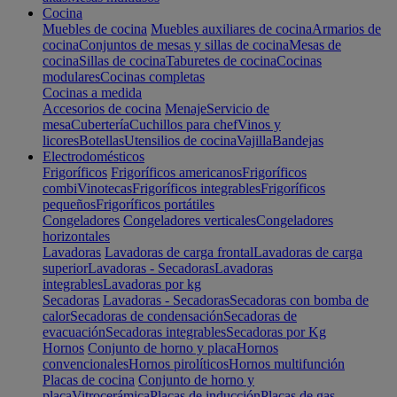
Cocina
Muebles de cocina
Muebles auxiliares de cocina
Armarios de
cocina
Conjuntos de mesas y sillas de cocina
Mesas de
cocina
Sillas de cocina
Taburetes de cocina
Cocinas
modulares
Cocinas completas
Cocinas a medida
Accesorios de cocina
Menaje
Servicio de
mesa
Cubertería
Cuchillos para chef
Vinos y
licores
Botellas
Utensilios de cocina
Vajilla
Bandejas
Electrodomésticos
Frigoríficos
Frigoríficos americanos
Frigoríficos
combi
Vinotecas
Frigoríficos integrables
Frigoríficos
pequeños
Frigoríficos portátiles
Congeladores
Congeladores verticales
Congeladores
horizontales
Lavadoras
Lavadoras de carga frontal
Lavadoras de carga
superior
Lavadoras - Secadoras
Lavadoras
integrables
Lavadoras por kg
Secadoras
Lavadoras - Secadoras
Secadoras con bomba de
calor
Secadoras de condensación
Secadoras de
evacuación
Secadoras integrables
Secadoras por Kg
Hornos
Conjunto de horno y placa
Hornos
convencionales
Hornos pirolíticos
Hornos multifunción
Placas de cocina
Conjunto de horno y
placa
Vitrocerámica
Placas de inducción
Placas de gas