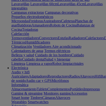
Lavavajillas
Lavavajillas 60cm
Lavavajillas 45cm
Lavavajillas
integrables
Campanas extractoras
Campanas decorativas
Pequeños electrodomésticos
Microondas
Freidoras
Aspiradores
Cafeteras
Planchas de
asar
Batidoras
Amasadores
Robots de Cocina
Balanzas de
Cocina
Tostadoras
Calefacción
Termoventiladores
Convectores
Estufas
Radiadores
Calefactores
D
Térmicos
Humidificadores
Climatización
Ventiladores
Aire acondicionado
Calentadores de agua
Termos eléctricos
Belleza y salud
Cuidado de los hombres
Cuidado
cabello
Cuidado dental
Salud y bienestar
Limpieza
Limpieza a vapor
Robot limpiacristales
Electrónica
Audio y hifi
Auriculares
Adaptadores
Reproductores
Radios
Altavoces
Hifi
Bar
de sonido
Audio car y GPS
Micrófonos
Informática
Almacenamiento
Tablets
Complementos
Portátiles
Impresoras
Gaming & streaming
Monitores gaming
Accesorios
Smart home
Timbres
Cámaras
Altavoces
Wearables
Smartwatches