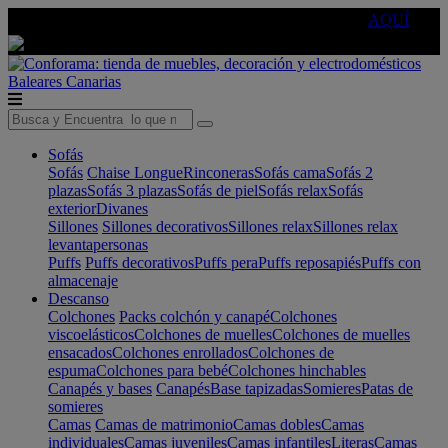
🔵Cambia tu electro con
-10% EXTRA
de descuento ☑️
AQUÍ
Baleares
Canarias
Sofás
Sofás
Chaise Longue
Rinconeras
Sofás cama
Sofás 2
plazas
Sofás 3 plazas
Sofás de piel
Sofás relax
Sofás
exterior
Divanes
Sillones
Sillones decorativos
Sillones relax
Sillones relax
levantapersonas
Puffs
Puffs decorativos
Puffs pera
Puffs reposapiés
Puffs con
almacenaje
Descanso
Colchones
Packs colchón y canapé
Colchones
viscoelásticos
Colchones de muelles
Colchones de muelles
ensacados
Colchones enrollados
Colchones de
espuma
Colchones para bebé
Colchones hinchables
Canapés y bases
Canapés
Base tapizadas
Somieres
Patas de
somieres
Camas
Camas de matrimonio
Camas dobles
Camas
individuales
Camas juveniles
Camas infantiles
Literas
Camas