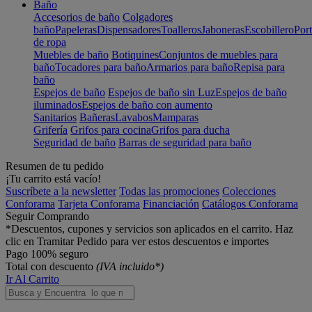
Baño
Accesorios de baño
Colgadores
baño
Papeleras
Dispensadores
Toalleros
Jaboneras
Escobillero
Port
de ropa
Muebles de baño
Botiquines
Conjuntos de muebles para
baño
Tocadores para baño
Armarios para baño
Repisa para
baño
Espejos de baño
Espejos de baño sin Luz
Espejos de baño
iluminados
Espejos de baño con aumento
Sanitarios
Bañeras
Lavabos
Mamparas
Grifería
Grifos para cocina
Grifos para ducha
Seguridad de baño
Barras de seguridad para baño
Resumen de tu pedido
¡Tu carrito está vacío!
Suscríbete a la newsletter
Todas las promociones
Colecciones
Conforama
Tarjeta Conforama
Financiación
Catálogos Conforama
Seguir Comprando
*Descuentos, cupones y servicios son aplicados en el carrito. Haz
clic en Tramitar Pedido para ver estos descuentos e importes
Pago 100% seguro
Total con descuento
(IVA incluido*)
Ir Al Carrito