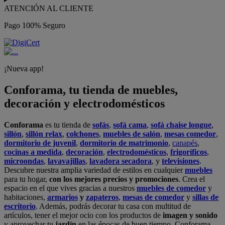
ATENCIÓN AL CLIENTE
Pago 100% Seguro
¡Nueva app!
Conforama, tu tienda de muebles,
decoración y electrodomésticos
Conforama
es tu tienda de
sofás
,
sofá cama
,
sofá chaise longue
,
sillón
,
sillón relax
,
colchones
,
muebles de salón
,
mesas comedor
,
dormitorio de juvenil
,
dormitorio de matrimonio
,
canapés
,
cocinas a medida
,
decoración
,
electrodomésticos
,
frigoríficos
,
microondas
,
lavavajillas
,
lavadora secadora
, y
televisiones
.
Descubre nuestra amplia variedad de estilos en cualquier
muebles
para tu hogar,
con los mejores precios y promociones
. Crea el
espacio en el que vives gracias a nuestros
muebles de comedor
y
habitaciones,
armarios
y
zapateros
,
mesas de comedor
y
sillas de
escritorio
. Además, podrás decorar tu casa con multitud de
artículos, tener el mejor ocio con los productos de
imagen y sonido
y aprovechar tu
jardín
en las épocas de buen tiempo. Conforama