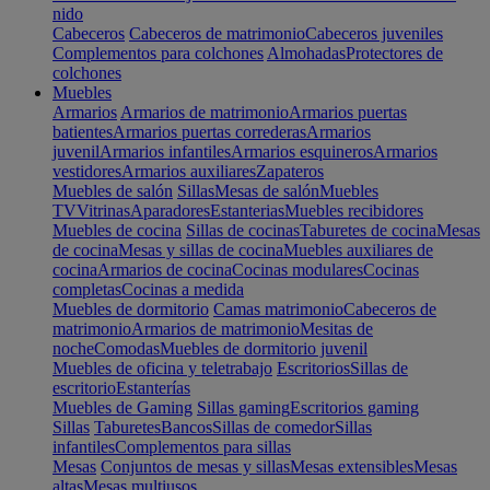
nido
Cabeceros
Cabeceros de matrimonio
Cabeceros juveniles
Complementos para colchones
Almohadas
Protectores de
colchones
Muebles
Armarios
Armarios de matrimonio
Armarios puertas
batientes
Armarios puertas correderas
Armarios
juvenil
Armarios infantiles
Armarios esquineros
Armarios
vestidores
Armarios auxiliares
Zapateros
Muebles de salón
Sillas
Mesas de salón
Muebles
TV
Vitrinas
Aparadores
Estanterias
Muebles recibidores
Muebles de cocina
Sillas de cocinas
Taburetes de cocina
Mesas
de cocina
Mesas y sillas de cocina
Muebles auxiliares de
cocina
Armarios de cocina
Cocinas modulares
Cocinas
completas
Cocinas a medida
Muebles de dormitorio
Camas matrimonio
Cabeceros de
matrimonio
Armarios de matrimonio
Mesitas de
noche
Comodas
Muebles de dormitorio juvenil
Muebles de oficina y teletrabajo
Escritorios
Sillas de
escritorio
Estanterías
Muebles de Gaming
Sillas gaming
Escritorios gaming
Sillas
Taburetes
Bancos
Sillas de comedor
Sillas
infantiles
Complementos para sillas
Mesas
Conjuntos de mesas y sillas
Mesas extensibles
Mesas
altas
Mesas multiusos