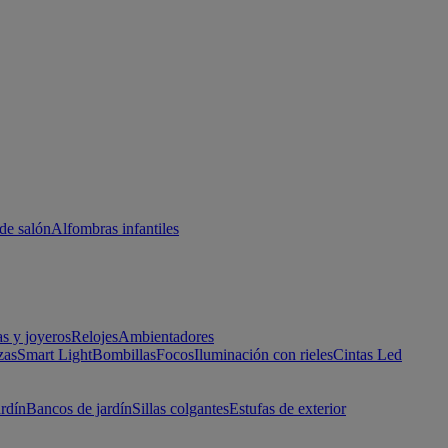
de salón
Alfombras infantiles
as y joyeros
Relojes
Ambientadores
zas
Smart Light
Bombillas
Focos
Iluminación con rieles
Cintas Led
ardín
Bancos de jardín
Sillas colgantes
Estufas de exterior