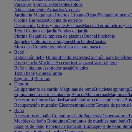
Parasoles
Sombrillas
Parasoles
Toldos
Almacenamiento
Armarios
Arcones
Jardinería
Maquinaria
Huertos Urbanos
Riego
Plantas
Jardineras
C
Cocina
Barbacoas
Cocina de exterior
Decoración
Grifos y fuentes
Estatuas
Macetas
Termómetros y est
Textil
Cojines de jardín
Fundas de jardín
Piscina
Plegable
Limpieza de piscinas
Ducha
Hinchable
Juguetes
Columpios
Toboganes
Hinchables
Casitas
Mascotas
Comederos
Jaulas
Casetas para mascotas
Bebé
Habitación bebé
Humidificadores
Cestas
Colchón para bebé
Mueb
Paseo
Coche
Mochilas
Accesorios
Capazos
Carrito ligero
Baño e higiene
Aspirador nasal
Orinales
Textil bebé
Cojines
Funda
Seguridad
Barreras
Deporte
Equipamiento de cardio
Máquinas de remo
Bicicletas spinning
E
Equipamiento de musculación
Bancos
Mancuernas
Máquinas
Pla
Accesorios fitness
Bandas
Barras
Plataforma de step
Cuerdas
Bola
Recuperación muscular
Electroestimulación
Terapia de percusi
Baño
Accesorios de baño
Colgadores baño
Papeleras
Dispensadores
To
Muebles de baño
Botiquines
Conjuntos de muebles para baño
To
Espejos de baño
Espejos de baño sin Luz
Espejos de baño ilum
Sanitarios
Bañeras
Lavabos
Mamparas