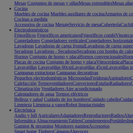
Mesas
Conjuntos de mesas y sillas
Mesas extensibles
Mesas alta
Cocina
Muebles de cocina
Muebles auxiliares de cocina
Armarios de co
Cocinas a medida
Accesorios de cocina
Menaje
Servicio de mesa
Cubertería
Cuchil
Electrodomésticos
Frigoríficos
Frigoríficos americanos
Frigoríficos combi
Vinoteca
Congeladores
Congeladores verticales
Congeladores horizontal
Lavadoras
Lavadoras de carga frontal
Lavadoras de carga super
Secadoras
Lavadoras - Secadoras
Secadoras con bomba de calo
Hornos
Conjunto de horno y placa
Hornos convencionales
Horno
Placas de cocina
Conjunto de horno y placa
Vitrocerámica
Placa
Lavavajillas
Lavavajillas 60cm
Lavavajillas 45cm
Lavavajillas i
Campanas extractoras
Campanas decorativas
Pequeños electrodomésticos
Microondas
Freidoras
Aspiradores
C
Calefacción
Termoventiladores
Convectores
Estufas
Radiadores
C
Climatización
Ventiladores
Aire acondicionado
Calentadores de agua
Termos eléctricos
Belleza y salud
Cuidado de los hombres
Cuidado cabello
Cuidad
Limpieza
Limpieza a vapor
Robot limpiacristales
Electrónica
Audio y hifi
Auriculares
Adaptadores
Reproductores
Radios
Alta
Informática
Almacenamiento
Tablets
Complementos
Portátiles
Im
Gaming & streaming
Monitores gaming
Accesorios
Smart home
Timbres
Cámaras
Altavoces