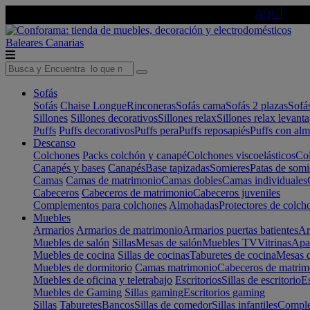
🔵Cambia tu electro con
-10% EXTRA
de descuento ☑️
AQUÍ
Baleares
Canarias
Sofás
Sofás
Chaise Longue
Rinconeras
Sofás cama
Sofás 2 plazas
Sofá
Sillones
Sillones decorativos
Sillones relax
Sillones relax levant
Puffs
Puffs decorativos
Puffs pera
Puffs reposapiés
Puffs con al
Descanso
Colchones
Packs colchón y canapé
Colchones viscoelásticos
Col
Canapés y bases
Canapés
Base tapizadas
Somieres
Patas de somi
Camas
Camas de matrimonio
Camas dobles
Camas individuales
Cabeceros
Cabeceros de matrimonio
Cabeceros juveniles
Complementos para colchones
Almohadas
Protectores de colch
Muebles
Armarios
Armarios de matrimonio
Armarios puertas batientes
Ar
Muebles de salón
Sillas
Mesas de salón
Muebles TV
Vitrinas
Apa
Muebles de cocina
Sillas de cocinas
Taburetes de cocina
Mesas d
Muebles de dormitorio
Camas matrimonio
Cabeceros de matrim
Muebles de oficina y teletrabajo
Escritorios
Sillas de escritorio
Es
Muebles de Gaming
Sillas gaming
Escritorios gaming
Sillas
Taburetes
Bancos
Sillas de comedor
Sillas infantiles
Complem