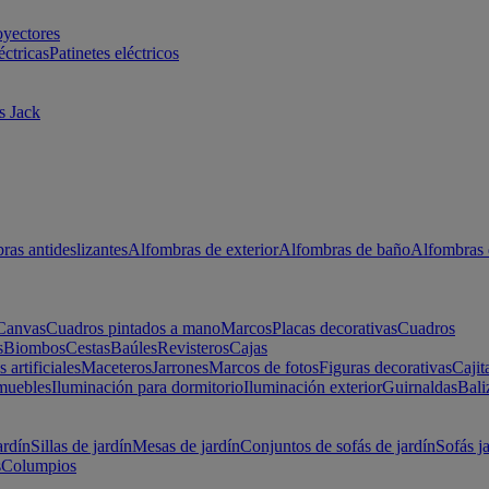
oyectores
éctricas
Patinetes eléctricos
s Jack
ras antideslizantes
Alfombras de exterior
Alfombras de baño
Alfombras 
Canvas
Cuadros pintados a mano
Marcos
Placas decorativas
Cuadros
s
Biombos
Cestas
Baúles
Revisteros
Cajas
s artificiales
Maceteros
Jarrones
Marcos de fotos
Figuras decorativas
Cajit
muebles
Iluminación para dormitorio
Iluminación exterior
Guirnaldas
Bali
ardín
Sillas de jardín
Mesas de jardín
Conjuntos de sofás de jardín
Sofás j
s
Columpios