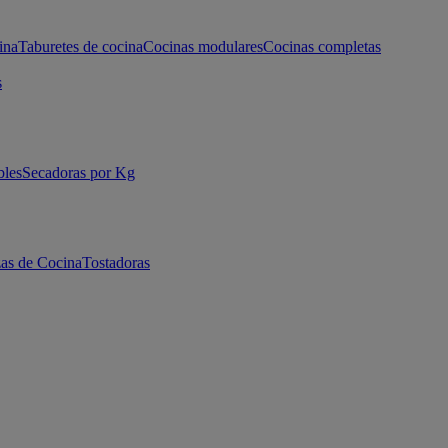
ina
Taburetes de cocina
Cocinas modulares
Cocinas completas
s
bles
Secadoras por Kg
as de Cocina
Tostadoras