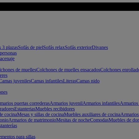
s 3 plazas
Sofás de piel
Sofás relax
Sofás exterior
Divanes
apersonas
macenaje
chones de muelles
Colchones de muelles ensacados
Colchones enrollad
eres
Camas juveniles
Camas infantiles
Literas
Camas nido
ones
marios puertas correderas
Armarios juvenil
Armarios infantiles
Armarios 
radores
Estanterias
Muebles recibidores
e cocina
Mesas y sillas de cocina
Muebles auxiliares de cocina
Armarios
onio
Armarios de matrimonio
Mesitas de noche
Comodas
Muebles de dor
tanterías
entos para sillas