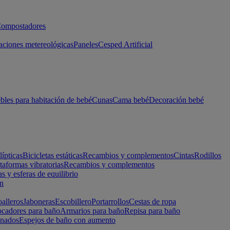
ompostadores
aciones metereológicas
Paneles
Cesped Artificial
les para habitación de bebé
Cunas
Cama bebé
Decoración bebé
lípticas
Bicicletas estáticas
Recambios y complementos
Cintas
Rodillos
taformas vibratorias
Recambios y complementos
s y esferas de equilibrio
ón
alleros
Jaboneras
Escobillero
Portarrollos
Cestas de ropa
cadores para baño
Armarios para baño
Repisa para baño
inados
Espejos de baño con aumento