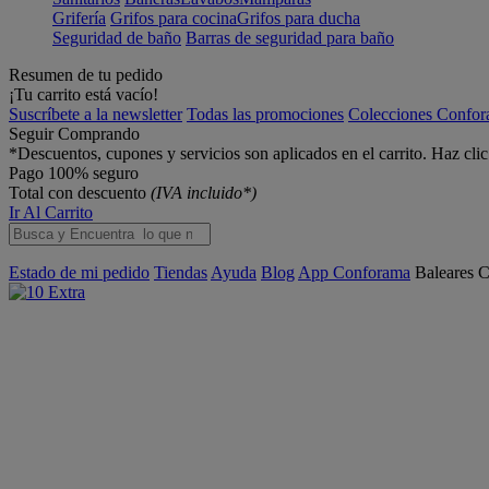
Grifería
Grifos para cocina
Grifos para ducha
Seguridad de baño
Barras de seguridad para baño
Resumen de tu pedido
¡Tu carrito está vacío!
Suscríbete a la newsletter
Todas las promociones
Colecciones Confo
Seguir Comprando
*Descuentos, cupones y servicios son aplicados en el carrito. Haz cli
Pago 100% seguro
Total con descuento
(IVA incluido*)
Ir Al Carrito
Estado de mi pedido
Tiendas
Ayuda
Blog
App Conforama
Baleares
C