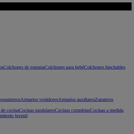
os
Colchones de espuma
Colchones para bebé
Colchones hinchables
esquineros
Armarios vestidores
Armarios auxiliares
Zapateros
 de cocina
Cocinas modulares
Cocinas completas
Cocinas a medida
mitorio juvenil