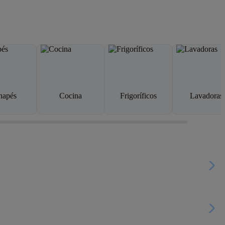
napés
Cocina
Frigoríficos
Lavadoras