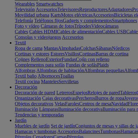
Wearables
Smartwatches
Televisión
Accesorios
Televisores
Reproductores
Adaptadores
Pr
Movilidad urbana
Karts
Motos eléctricas
Accesorios
Bicicletas el
Telefonía
Teléfonos fijos
Gadgets y complementos
Smartphones
Foto y vídeo
Cámaras de fotos
Trípodes
Videocámaras
Cables
Cables HDMI
Cables de alimentación
Cables USB
Cable
Consolas y videojuegos
Accesorios
Textil
Ropa de cama
Mantas
Almohadas
Colchas
Sábanas
Nórdicos
Cortinas y estores
Estores
Visillos
Cortinas
Barras de cortina
Cojines
Relleno
Exterior
Fundas
Cojín con relleno
Complementos para sofás
Fundas de sofás
Plaids
Alfombras
Alfombras de habitación
Alfombras pequeñas
Alfomb
Textil baño
Albornoces
Toallas
Textil cocina
Manteles
Servilletas
Decoración
Decoración de pared
Letreros
Espejos
Relojes de pared
Tableros
Organización
Cajas decorativas
Percheros
Burros de ropa
Joyero
Objetos decorativos
Velas
Faroles
Centros de mesa
Navidad
Flore
Iluminación
Lámparas
Iluminación decorativa
Iluminación para 
Tendencias y temporadas
Jardín
Muebles de jardín
Set de jardín
Conjuntos de mesas y sillas de j
Hamacas y tumbonas
Accesorios
Balancines
Tumbonas
Hamaca
Pérgolas
Cenadores
Carpas
Pérgolas