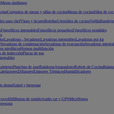
s
Mesas multiusos
cina
Conjuntos de mesas y sillas de cocina
Mesas de cocina
Sillas de coc
los para chef
Vinos y licores
Botellas
Utensilios de cocina
Vajilla
Bandeja
s
Frigoríficos integrables
Frigoríficos pequeños
Frigoríficos portátiles
es
ior
Lavadoras - Secadoras
Lavadoras integrables
Lavadoras por kg
r
Secadoras de condensación
Secadoras de evacuación
Secadoras integra
s pirolíticos
Hornos multifunción
s de inducción
Placas de gas
ntegrables
afeteras
Planchas de asar
Batidoras
Amasadores
Robots de Cocina
Balanz
alefactores
Difusores
Emisores Térmicos
Humidificadores
o dental
Salud y bienestar
voces
Hifi
Barras de sonido
Audio car y GPS
Micrófonos
presoras