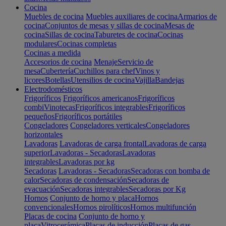
Cocina
Muebles de cocina
Muebles auxiliares de cocina
Armarios de
cocina
Conjuntos de mesas y sillas de cocina
Mesas de
cocina
Sillas de cocina
Taburetes de cocina
Cocinas
modulares
Cocinas completas
Cocinas a medida
Accesorios de cocina
Menaje
Servicio de
mesa
Cubertería
Cuchillos para chef
Vinos y
licores
Botellas
Utensilios de cocina
Vajilla
Bandejas
Electrodomésticos
Frigoríficos
Frigoríficos americanos
Frigoríficos
combi
Vinotecas
Frigoríficos integrables
Frigoríficos
pequeños
Frigoríficos portátiles
Congeladores
Congeladores verticales
Congeladores
horizontales
Lavadoras
Lavadoras de carga frontal
Lavadoras de carga
superior
Lavadoras - Secadoras
Lavadoras
integrables
Lavadoras por kg
Secadoras
Lavadoras - Secadoras
Secadoras con bomba de
calor
Secadoras de condensación
Secadoras de
evacuación
Secadoras integrables
Secadoras por Kg
Hornos
Conjunto de horno y placa
Hornos
convencionales
Hornos pirolíticos
Hornos multifunción
Placas de cocina
Conjunto de horno y
placa
Vitrocerámica
Placas de inducción
Placas de gas