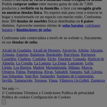
Podrás
comprar online
entre nuestra gama de más de 7.000
productos y
recibirlo en tu domicilio
, o bien con
recogida gratis
en nuestras tiendas física.
No esperes más para crear o renovar tu
hogar y transformarlo en un espacio con mucho estilo. Conforama
tiene 300
tiendas de muebles
físicas distribuidas en
6 países
distintos. Aproveche nuestras ofertas de
sofas baratos
,
colchones
baratos
y
liquidaciones de sofas
.
Conforama solo comercializa a través de su website o, físicamente,
en sus
tiendas de sofás
.
Alcalá de Guadaíra
,
Alcalá de Henares
,
Alcorcón
,
Alfafar
,
Alicante
,
Arinaga
,
Asturias
,
Badalona
,
Barakaldo
,
Barcelona
,
Burjassot
,
Castellón
,
Chafiras
,
Cordoba
,
Elche
,
Finestrat
,
Granada
,
Huércal de
Almería
,
La Coruña
,
La Laguna
,
La Zenia
,
Lanzarote
,
León
,
Lleida
,
Los Barrios
,
Madrid
,
Majadahonda
,
Málaga
,
Murcia
,
Orotava
,
Palma
,
Pamplona
,
Rivas
,
Sabadell
,
Sagunto
,
Salt, Girona
,
San Sebastian
,
Sant Boi
,
Santander
,
Santiago de Compostela
,
Sevilla
,
Tamaraceite
,
Terrassa
,
Viana
,
Vilanova i la Geltrú
,
Zaragoza
Ver más >>
© Conforama
Términos y Condiciones
Política de privacidad
Política de cookies
Configuración de Cookies