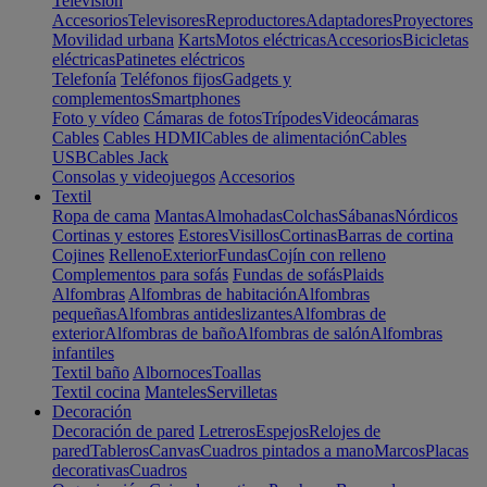
Televisión
Accesorios
Televisores
Reproductores
Adaptadores
Proyectores
Movilidad urbana
Karts
Motos eléctricas
Accesorios
Bicicletas
eléctricas
Patinetes eléctricos
Telefonía
Teléfonos fijos
Gadgets y
complementos
Smartphones
Foto y vídeo
Cámaras de fotos
Trípodes
Videocámaras
Cables
Cables HDMI
Cables de alimentación
Cables
USB
Cables Jack
Consolas y videojuegos
Accesorios
Textil
Ropa de cama
Mantas
Almohadas
Colchas
Sábanas
Nórdicos
Cortinas y estores
Estores
Visillos
Cortinas
Barras de cortina
Cojines
Relleno
Exterior
Fundas
Cojín con relleno
Complementos para sofás
Fundas de sofás
Plaids
Alfombras
Alfombras de habitación
Alfombras
pequeñas
Alfombras antideslizantes
Alfombras de
exterior
Alfombras de baño
Alfombras de salón
Alfombras
infantiles
Textil baño
Albornoces
Toallas
Textil cocina
Manteles
Servilletas
Decoración
Decoración de pared
Letreros
Espejos
Relojes de
pared
Tableros
Canvas
Cuadros pintados a mano
Marcos
Placas
decorativas
Cuadros