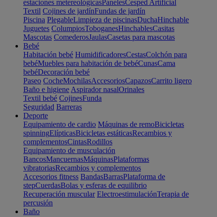
estaciones metereológicas
Paneles
Cesped Artificial
Textil
Cojines de jardín
Fundas de jardín
Piscina
Plegable
Limpieza de piscinas
Ducha
Hinchable
Juguetes
Columpios
Toboganes
Hinchables
Casitas
Mascotas
Comederos
Jaulas
Casetas para mascotas
Bebé
Habitación bebé
Humidificadores
Cestas
Colchón para
bebé
Muebles para habitación de bebé
Cunas
Cama
bebé
Decoración bebé
Paseo
Coche
Mochilas
Accesorios
Capazos
Carrito ligero
Baño e higiene
Aspirador nasal
Orinales
Textil bebé
Cojines
Funda
Seguridad
Barreras
Deporte
Equipamiento de cardio
Máquinas de remo
Bicicletas
spinning
Elípticas
Bicicletas estáticas
Recambios y
complementos
Cintas
Rodillos
Equipamiento de musculación
Bancos
Mancuernas
Máquinas
Plataformas
vibratorias
Recambios y complementos
Accesorios fitness
Bandas
Barras
Plataforma de
step
Cuerdas
Bolas y esferas de equilibrio
Recuperación muscular
Electroestimulación
Terapia de
percusión
Baño