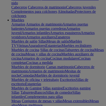
nido
Cabeceros
Cabeceros de matrimonio
Cabeceros juveniles
Complementos para colchones
Almohadas
Protectores de
colchones
Muebles
Armarios
Armarios de matrimonio
Armarios puertas
batientes
Armarios puertas correderas
Armarios
juvenil
Armarios infantiles
Armarios esquineros
Armarios
vestidores
Armarios auxiliares
Zapateros
Muebles de salón
Sillas
Mesas de salón
Muebles
TV
Vitrinas
Aparadores
Estanterias
Muebles recibidores
Muebles de cocina
Sillas de cocinas
Taburetes de cocina
Mesas
de cocina
Mesas y sillas de cocina
Muebles auxiliares de
cocina
Armarios de cocina
Cocinas modulares
Cocinas
completas
Cocinas a medida
Muebles de dormitorio
Camas matrimonio
Cabeceros de
matrimonio
Armarios de matrimonio
Mesitas de
noche
Comodas
Muebles de dormitorio juvenil
Muebles de oficina y teletrabajo
Escritorios
Sillas de
escritorio
Estanterías
Muebles de Gaming
Sillas gaming
Escritorios gaming
Sillas
Taburetes
Bancos
Sillas de comedor
Sillas
infantiles
Complementos para sillas
Mesas
Conjuntos de mesas y sillas
Mesas extensibles
Mesas
altas
Mesas multiusos