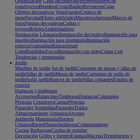
Organización
Cajas decorativas
Percheros
Burros de
ropa
Joyeros
Biombos
Cestas
Baúles
Revisteros
Cajas
Objetos decorativos
Velas
Faroles
Centros de
mesa
Navidad
Flores artificiales
Maceteros
Jarrones
Marcos de
fotos
Figuras decorativas
Cajitas y
joyeros
Relojes
Ambientadores
Iluminación
Lámparas
Iluminación decorativa
Iluminación para
muebles
Iluminación para dormitorio
Iluminación
exterior
Guirnaldas
Balizas
Smart
Light
Bombillas
Focos
Iluminación con rieles
Cintas Led
Tendencias y temporadas
Jardín
Muebles de jardín
Set de jardín
Conjuntos de mesas y sillas de
jardín
Sillas de jardín
Mesas de jardín
Conjuntos de sofás de
jardín
Sofás jardín
Bancos de jardín
Sillas colgantes
Estufas de
exterior
Hamacas y tumbonas
Accesorios
Balancines
Tumbonas
Hamacas
Columpios
Pérgolas
Cenadores
Carpas
Pérgolas
Parasoles
Sombrillas
Parasoles
Toldos
Almacenamiento
Armarios
Arcones
Jardinería
Maquinaria
Huertos
Urbanos
Riego
Plantas
Jardineras
Compostadores
Cocina
Barbacoas
Cocina de exterior
Decoración
Grifos y fuentes
Estatuas
Macetas
Termómetros y