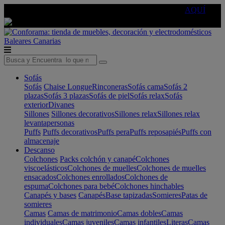
🔵Cambia tu electro con
-10% EXTRA
de descuento ☑️
AQUÍ
Baleares
Canarias
Sofás
Sofás
Chaise Longue
Rinconeras
Sofás cama
Sofás 2
plazas
Sofás 3 plazas
Sofás de piel
Sofás relax
Sofás
exterior
Divanes
Sillones
Sillones decorativos
Sillones relax
Sillones relax
levantapersonas
Puffs
Puffs decorativos
Puffs pera
Puffs reposapiés
Puffs con
almacenaje
Descanso
Colchones
Packs colchón y canapé
Colchones
viscoelásticos
Colchones de muelles
Colchones de muelles
ensacados
Colchones enrollados
Colchones de
espuma
Colchones para bebé
Colchones hinchables
Canapés y bases
Canapés
Base tapizadas
Somieres
Patas de
somieres
Camas
Camas de matrimonio
Camas dobles
Camas
individuales
Camas juveniles
Camas infantiles
Literas
Camas