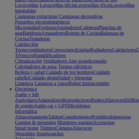
Lavavajillas
Lavavajillas 60cm
Lavavajillas 45cm
Lavavajillas
integrables
Campanas extractoras
Campanas decorativas
Pequeños electrodomésticos
Microondas
Freidoras
Aspiradores
Cafeteras
Planchas de
asar
Batidoras
Amasadores
Robots de Cocina
Balanzas de
Cocina
Tostadoras
Calefacción
Termoventiladores
Convectores
Estufas
Radiadores
Calefactores
D
Térmicos
Humidificadores
Climatización
Ventiladores
Aire acondicionado
Calentadores de agua
Termos eléctricos
Belleza y salud
Cuidado de los hombres
Cuidado
cabello
Cuidado dental
Salud y bienestar
Limpieza
Limpieza a vapor
Robot limpiacristales
Electrónica
Audio y hifi
Auriculares
Adaptadores
Reproductores
Radios
Altavoces
Hifi
Bar
de sonido
Audio car y GPS
Micrófonos
Informática
Almacenamiento
Tablets
Complementos
Portátiles
Impresoras
Gaming & streaming
Monitores gaming
Accesorios
Smart home
Timbres
Cámaras
Altavoces
Wearables
Smartwatches