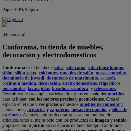
Pago 100% Seguro
¡Nueva app!
Conforama, tu tienda de muebles,
decoración y electrodomésticos
Conforama
es tu tienda de
sofás
,
sofá cama
,
sofá chaise longue
,
sillón
,
sillón relax
,
colchones
,
muebles de salón
,
mesas comedor
,
dormitorio de juvenil
,
dormitorio de matrimonio
,
canapés
,
cocinas a medida
,
decoración
,
electrodomésticos
,
frigoríficos
,
microondas
,
lavavajillas
,
lavadora secadora
, y
televisiones
.
Descubre nuestra amplia variedad de estilos en cualquier
muebles
para tu hogar,
con los mejores precios y promociones
. Crea el
espacio en el que vives gracias a nuestros
muebles de comedor
y
habitaciones,
armarios
y
zapateros
,
mesas de comedor
y
sillas de
escritorio
. Además, podrás decorar tu casa con multitud de
artículos, tener el mejor ocio con los productos de
imagen y sonido
y aprovechar tu
jardín
en las épocas de buen tiempo. Conforama
realiza el
servicio de envío a domicilio como recogida en tienda.