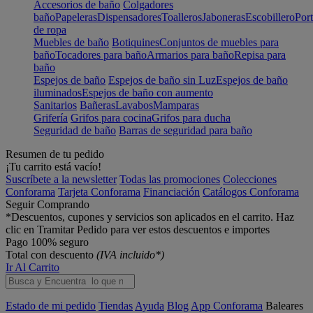
Accesorios de baño
Colgadores
baño
Papeleras
Dispensadores
Toalleros
Jaboneras
Escobillero
Port
de ropa
Muebles de baño
Botiquines
Conjuntos de muebles para
baño
Tocadores para baño
Armarios para baño
Repisa para
baño
Espejos de baño
Espejos de baño sin Luz
Espejos de baño
iluminados
Espejos de baño con aumento
Sanitarios
Bañeras
Lavabos
Mamparas
Grifería
Grifos para cocina
Grifos para ducha
Seguridad de baño
Barras de seguridad para baño
Resumen de tu pedido
¡Tu carrito está vacío!
Suscríbete a la newsletter
Todas las promociones
Colecciones
Conforama
Tarjeta Conforama
Financiación
Catálogos Conforama
Seguir Comprando
*Descuentos, cupones y servicios son aplicados en el carrito. Haz
clic en Tramitar Pedido para ver estos descuentos e importes
Pago 100% seguro
Total con descuento
(IVA incluido*)
Ir Al Carrito
Estado de mi pedido
Tiendas
Ayuda
Blog
App Conforama
Baleares