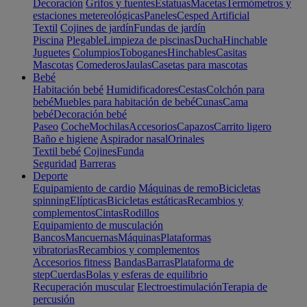
Decoración
Grifos y fuentes
Estatuas
Macetas
Termómetros y
estaciones metereológicas
Paneles
Cesped Artificial
Textil
Cojines de jardín
Fundas de jardín
Piscina
Plegable
Limpieza de piscinas
Ducha
Hinchable
Juguetes
Columpios
Toboganes
Hinchables
Casitas
Mascotas
Comederos
Jaulas
Casetas para mascotas
Bebé
Habitación bebé
Humidificadores
Cestas
Colchón para
bebé
Muebles para habitación de bebé
Cunas
Cama
bebé
Decoración bebé
Paseo
Coche
Mochilas
Accesorios
Capazos
Carrito ligero
Baño e higiene
Aspirador nasal
Orinales
Textil bebé
Cojines
Funda
Seguridad
Barreras
Deporte
Equipamiento de cardio
Máquinas de remo
Bicicletas
spinning
Elípticas
Bicicletas estáticas
Recambios y
complementos
Cintas
Rodillos
Equipamiento de musculación
Bancos
Mancuernas
Máquinas
Plataformas
vibratorias
Recambios y complementos
Accesorios fitness
Bandas
Barras
Plataforma de
step
Cuerdas
Bolas y esferas de equilibrio
Recuperación muscular
Electroestimulación
Terapia de
percusión