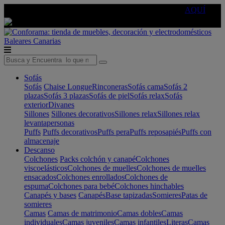
🔵Cambia tu electro con
-10% EXTRA
de descuento ☑️
AQUÍ
Baleares
Canarias
Sofás
Sofás
Chaise Longue
Rinconeras
Sofás cama
Sofás 2
plazas
Sofás 3 plazas
Sofás de piel
Sofás relax
Sofás
exterior
Divanes
Sillones
Sillones decorativos
Sillones relax
Sillones relax
levantapersonas
Puffs
Puffs decorativos
Puffs pera
Puffs reposapiés
Puffs con
almacenaje
Descanso
Colchones
Packs colchón y canapé
Colchones
viscoelásticos
Colchones de muelles
Colchones de muelles
ensacados
Colchones enrollados
Colchones de
espuma
Colchones para bebé
Colchones hinchables
Canapés y bases
Canapés
Base tapizadas
Somieres
Patas de
somieres
Camas
Camas de matrimonio
Camas dobles
Camas
individuales
Camas juveniles
Camas infantiles
Literas
Camas