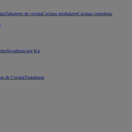
ina
Taburetes de cocina
Cocinas modulares
Cocinas completas
s
bles
Secadoras por Kg
as de Cocina
Tostadoras