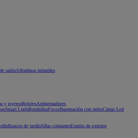
de salón
Alfombras infantiles
as y joyeros
Relojes
Ambientadores
zas
Smart Light
Bombillas
Focos
Iluminación con rieles
Cintas Led
ardín
Bancos de jardín
Sillas colgantes
Estufas de exterior