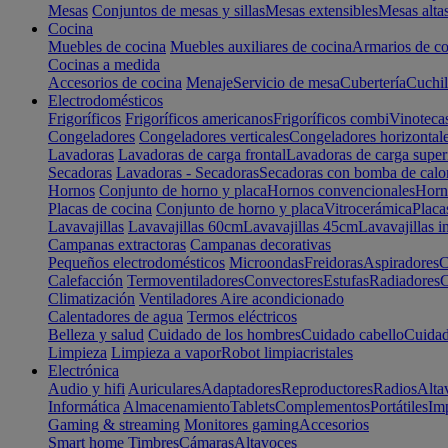
Mesas
Conjuntos de mesas y sillas
Mesas extensibles
Mesas alta
Cocina
Muebles de cocina
Muebles auxiliares de cocina
Armarios de co
Cocinas a medida
Accesorios de cocina
Menaje
Servicio de mesa
Cubertería
Cuchil
Electrodomésticos
Frigoríficos
Frigoríficos americanos
Frigoríficos combi
Vinoteca
Congeladores
Congeladores verticales
Congeladores horizontal
Lavadoras
Lavadoras de carga frontal
Lavadoras de carga super
Secadoras
Lavadoras - Secadoras
Secadoras con bomba de calo
Hornos
Conjunto de horno y placa
Hornos convencionales
Horno
Placas de cocina
Conjunto de horno y placa
Vitrocerámica
Placa
Lavavajillas
Lavavajillas 60cm
Lavavajillas 45cm
Lavavajillas i
Campanas extractoras
Campanas decorativas
Pequeños electrodomésticos
Microondas
Freidoras
Aspiradores
C
Calefacción
Termoventiladores
Convectores
Estufas
Radiadores
C
Climatización
Ventiladores
Aire acondicionado
Calentadores de agua
Termos eléctricos
Belleza y salud
Cuidado de los hombres
Cuidado cabello
Cuidad
Limpieza
Limpieza a vapor
Robot limpiacristales
Electrónica
Audio y hifi
Auriculares
Adaptadores
Reproductores
Radios
Alta
Informática
Almacenamiento
Tablets
Complementos
Portátiles
Im
Gaming & streaming
Monitores gaming
Accesorios
Smart home
Timbres
Cámaras
Altavoces