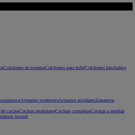
os
Colchones de espuma
Colchones para bebé
Colchones hinchables
esquineros
Armarios vestidores
Armarios auxiliares
Zapateros
 de cocina
Cocinas modulares
Cocinas completas
Cocinas a medida
mitorio juvenil