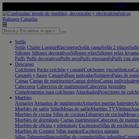
🔵Cambia tu electro con
-10% EXTRA
de descuento ☑️
AQUÍ
Baleares
Canarias
Sofás
Sofás
Chaise Longue
Rinconeras
Sofás cama
Sofás 2 plazas
Sofá
Sillones
Sillones decorativos
Sillones relax
Sillones relax levant
Puffs
Puffs decorativos
Puffs pera
Puffs reposapiés
Puffs con al
Descanso
Colchones
Packs colchón y canapé
Colchones viscoelásticos
Col
Canapés y bases
Canapés
Base tapizadas
Somieres
Patas de somi
Camas
Camas de matrimonio
Camas dobles
Camas individuales
Cabeceros
Cabeceros de matrimonio
Cabeceros juveniles
Complementos para colchones
Almohadas
Protectores de colch
Muebles
Armarios
Armarios de matrimonio
Armarios puertas batientes
Ar
Muebles de salón
Sillas
Mesas de salón
Muebles TV
Vitrinas
Apa
Muebles de cocina
Sillas de cocinas
Taburetes de cocina
Mesas d
Muebles de dormitorio
Camas matrimonio
Cabeceros de matrim
Muebles de oficina y teletrabajo
Escritorios
Sillas de escritorio
Es
Muebles de Gaming
Sillas gaming
Escritorios gaming
Sillas
Taburetes
Bancos
Sillas de comedor
Sillas infantiles
Complem