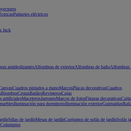
oyectores
éctricas
Patinetes eléctricos
s Jack
ras antideslizantes
Alfombras de exterior
Alfombras de baño
Alfombras 
Canvas
Cuadros pintados a mano
Marcos
Placas decorativas
Cuadros
s
Biombos
Cestas
Baúles
Revisteros
Cajas
s artificiales
Maceteros
Jarrones
Marcos de fotos
Figuras decorativas
Cajit
muebles
Iluminación para dormitorio
Iluminación exterior
Guirnaldas
Bali
ardín
Sillas de jardín
Mesas de jardín
Conjuntos de sofás de jardín
Sofás j
s
Columpios