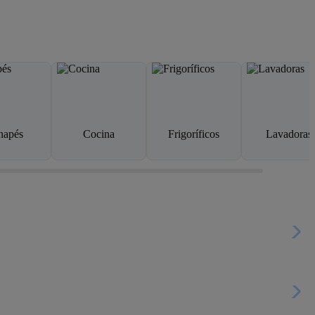
napés
Cocina
Frigoríficos
Lavadoras