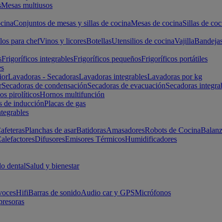
s
Mesas multiusos
cina
Conjuntos de mesas y sillas de cocina
Mesas de cocina
Sillas de coc
los para chef
Vinos y licores
Botellas
Utensilios de cocina
Vajilla
Bandeja
s
Frigoríficos integrables
Frigoríficos pequeños
Frigoríficos portátiles
es
ior
Lavadoras - Secadoras
Lavadoras integrables
Lavadoras por kg
r
Secadoras de condensación
Secadoras de evacuación
Secadoras integra
s pirolíticos
Hornos multifunción
s de inducción
Placas de gas
ntegrables
afeteras
Planchas de asar
Batidoras
Amasadores
Robots de Cocina
Balanz
alefactores
Difusores
Emisores Térmicos
Humidificadores
o dental
Salud y bienestar
voces
Hifi
Barras de sonido
Audio car y GPS
Micrófonos
presoras