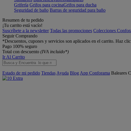
Grifería
Grifos para cocina
Grifos para ducha
Seguridad de baño
Barras de seguridad para baño
Resumen de tu pedido
¡Tu carrito está vacío!
Suscríbete a la newsletter
Todas las promociones
Colecciones Confo
Seguir Comprando
*Descuentos, cupones y servicios son aplicados en el carrito. Haz cli
Pago 100% seguro
Total con descuento
(IVA incluido*)
Ir Al Carrito
Estado de mi pedido
Tiendas
Ayuda
Blog
App Conforama
Baleares
C