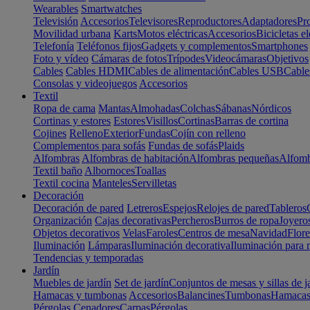
Wearables
Smartwatches
Televisión
Accesorios
Televisores
Reproductores
Adaptadores
Pr
Movilidad urbana
Karts
Motos eléctricas
Accesorios
Bicicletas el
Telefonía
Teléfonos fijos
Gadgets y complementos
Smartphones
Foto y vídeo
Cámaras de fotos
Trípodes
Videocámaras
Objetivos
Cables
Cables HDMI
Cables de alimentación
Cables USB
Cable
Consolas y videojuegos
Accesorios
Textil
Ropa de cama
Mantas
Almohadas
Colchas
Sábanas
Nórdicos
Cortinas y estores
Estores
Visillos
Cortinas
Barras de cortina
Cojines
Relleno
Exterior
Fundas
Cojín con relleno
Complementos para sofás
Fundas de sofás
Plaids
Alfombras
Alfombras de habitación
Alfombras pequeñas
Alfomb
Textil baño
Albornoces
Toallas
Textil cocina
Manteles
Servilletas
Decoración
Decoración de pared
Letreros
Espejos
Relojes de pared
Tableros
Organización
Cajas decorativas
Percheros
Burros de ropa
Joyero
Objetos decorativos
Velas
Faroles
Centros de mesa
Navidad
Flore
Iluminación
Lámparas
Iluminación decorativa
Iluminación para 
Tendencias y temporadas
Jardín
Muebles de jardín
Set de jardín
Conjuntos de mesas y sillas de j
Hamacas y tumbonas
Accesorios
Balancines
Tumbonas
Hamaca
Pérgolas
Cenadores
Carpas
Pérgolas