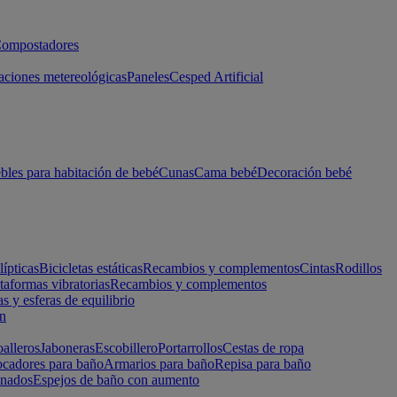
ompostadores
aciones metereológicas
Paneles
Cesped Artificial
les para habitación de bebé
Cunas
Cama bebé
Decoración bebé
lípticas
Bicicletas estáticas
Recambios y complementos
Cintas
Rodillos
taformas vibratorias
Recambios y complementos
s y esferas de equilibrio
ón
alleros
Jaboneras
Escobillero
Portarrollos
Cestas de ropa
cadores para baño
Armarios para baño
Repisa para baño
inados
Espejos de baño con aumento