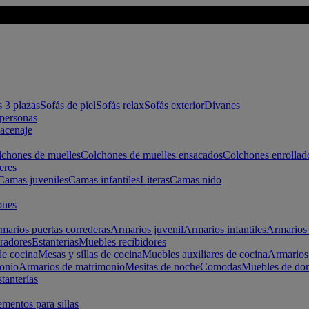
s 3 plazas
Sofás de piel
Sofás relax
Sofás exterior
Divanes
apersonas
macenaje
chones de muelles
Colchones de muelles ensacados
Colchones enrollad
eres
Camas juveniles
Camas infantiles
Literas
Camas nido
ones
marios puertas correderas
Armarios juvenil
Armarios infantiles
Armarios 
radores
Estanterias
Muebles recibidores
e cocina
Mesas y sillas de cocina
Muebles auxiliares de cocina
Armarios
onio
Armarios de matrimonio
Mesitas de noche
Comodas
Muebles de dor
tanterías
entos para sillas