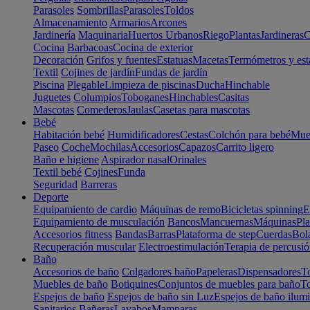
Parasoles
Sombrillas
Parasoles
Toldos
Almacenamiento
Armarios
Arcones
Jardinería
Maquinaria
Huertos Urbanos
Riego
Plantas
Jardineras
C
Cocina
Barbacoas
Cocina de exterior
Decoración
Grifos y fuentes
Estatuas
Macetas
Termómetros y est
Textil
Cojines de jardín
Fundas de jardín
Piscina
Plegable
Limpieza de piscinas
Ducha
Hinchable
Juguetes
Columpios
Toboganes
Hinchables
Casitas
Mascotas
Comederos
Jaulas
Casetas para mascotas
Bebé
Habitación bebé
Humidificadores
Cestas
Colchón para bebé
Mueb
Paseo
Coche
Mochilas
Accesorios
Capazos
Carrito ligero
Baño e higiene
Aspirador nasal
Orinales
Textil bebé
Cojines
Funda
Seguridad
Barreras
Deporte
Equipamiento de cardio
Máquinas de remo
Bicicletas spinning
E
Equipamiento de musculación
Bancos
Mancuernas
Máquinas
Pla
Accesorios fitness
Bandas
Barras
Plataforma de step
Cuerdas
Bola
Recuperación muscular
Electroestimulación
Terapia de percusi
Baño
Accesorios de baño
Colgadores baño
Papeleras
Dispensadores
To
Muebles de baño
Botiquines
Conjuntos de muebles para baño
To
Espejos de baño
Espejos de baño sin Luz
Espejos de baño ilum
Sanitarios
Bañeras
Lavabos
Mamparas