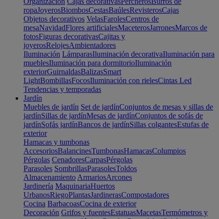
Organización
Cajas decorativas
Percheros
Burros de
ropa
Joyeros
Biombos
Cestas
Baúles
Revisteros
Cajas
Objetos decorativos
Velas
Faroles
Centros de
mesa
Navidad
Flores artificiales
Maceteros
Jarrones
Marcos de
fotos
Figuras decorativas
Cajitas y
joyeros
Relojes
Ambientadores
Iluminación
Lámparas
Iluminación decorativa
Iluminación para
muebles
Iluminación para dormitorio
Iluminación
exterior
Guirnaldas
Balizas
Smart
Light
Bombillas
Focos
Iluminación con rieles
Cintas Led
Tendencias y temporadas
Jardín
Muebles de jardín
Set de jardín
Conjuntos de mesas y sillas de
jardín
Sillas de jardín
Mesas de jardín
Conjuntos de sofás de
jardín
Sofás jardín
Bancos de jardín
Sillas colgantes
Estufas de
exterior
Hamacas y tumbonas
Accesorios
Balancines
Tumbonas
Hamacas
Columpios
Pérgolas
Cenadores
Carpas
Pérgolas
Parasoles
Sombrillas
Parasoles
Toldos
Almacenamiento
Armarios
Arcones
Jardinería
Maquinaria
Huertos
Urbanos
Riego
Plantas
Jardineras
Compostadores
Cocina
Barbacoas
Cocina de exterior
Decoración
Grifos y fuentes
Estatuas
Macetas
Termómetros y