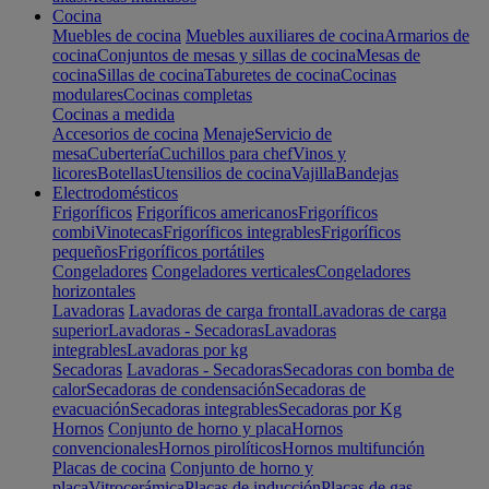
Cocina
Muebles de cocina
Muebles auxiliares de cocina
Armarios de
cocina
Conjuntos de mesas y sillas de cocina
Mesas de
cocina
Sillas de cocina
Taburetes de cocina
Cocinas
modulares
Cocinas completas
Cocinas a medida
Accesorios de cocina
Menaje
Servicio de
mesa
Cubertería
Cuchillos para chef
Vinos y
licores
Botellas
Utensilios de cocina
Vajilla
Bandejas
Electrodomésticos
Frigoríficos
Frigoríficos americanos
Frigoríficos
combi
Vinotecas
Frigoríficos integrables
Frigoríficos
pequeños
Frigoríficos portátiles
Congeladores
Congeladores verticales
Congeladores
horizontales
Lavadoras
Lavadoras de carga frontal
Lavadoras de carga
superior
Lavadoras - Secadoras
Lavadoras
integrables
Lavadoras por kg
Secadoras
Lavadoras - Secadoras
Secadoras con bomba de
calor
Secadoras de condensación
Secadoras de
evacuación
Secadoras integrables
Secadoras por Kg
Hornos
Conjunto de horno y placa
Hornos
convencionales
Hornos pirolíticos
Hornos multifunción
Placas de cocina
Conjunto de horno y
placa
Vitrocerámica
Placas de inducción
Placas de gas