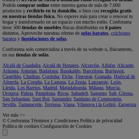
Podrás
comprar online
entre nuestra gama de más de 7.000
productos y
recibirlo en tu domicilio
, o bien con
recogida gratis
en nuestras tiendas física.
No esperes más para crear o renovar tu
hogar y transformarlo en un espacio con mucho estilo. Conforama
tiene 300
tiendas de muebles
físicas distribuidas en
6 países
distintos. Aproveche nuestras ofertas de
sofas baratos
,
colchones
baratos
y
liquidaciones de sofas
.
Conforama solo comercializa a través de su website o, físicamente,
en sus
tiendas de sofás
.
Alcalá de Guadaíra
,
Alcalá de Henares
,
Alcorcón
,
Alfafar
,
Alicante
,
Arinaga
,
Asturias
,
Badalona
,
Barakaldo
,
Barcelona
,
Burjassot
,
Castellón
,
Chafiras
,
Cordoba
,
Elche
,
Finestrat
,
Granada
,
Huércal de
Almería
,
La Coruña
,
La Laguna
,
La Zenia
,
Lanzarote
,
León
,
Lleida
,
Los Barrios
,
Madrid
,
Majadahonda
,
Málaga
,
Murcia
,
Orotava
,
Palma
,
Pamplona
,
Rivas
,
Sabadell
,
Sagunto
,
Salt, Girona
,
San Sebastian
,
Sant Boi
,
Santander
,
Santiago de Compostela
,
Sevilla
,
Tamaraceite
,
Terrassa
,
Viana
,
Vilanova i la Geltrú
,
Zaragoza
Ver más >>
© Conforama
Términos y Condiciones
Política de privacidad
Política de cookies
Configuración de Cookies