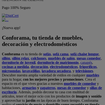
Pago 100% Seguro
¡Nueva app!
Conforama, tu tienda de muebles,
decoración y electrodomésticos
Conforama
es tu tienda de
sofás
,
sofá cama
,
sofá chaise longue
,
sillón
,
sillón relax
,
colchones
,
muebles de salón
,
mesas comedor
,
dormitorio de juvenil
,
dormitorio de matrimonio
,
canapés
,
cocinas a medida
,
decoración
,
electrodomésticos
,
frigoríficos
,
microondas
,
lavavajillas
,
lavadora secadora
, y
televisiones
.
Descubre nuestra amplia variedad de estilos en cualquier
muebles
para tu hogar,
con los mejores precios y promociones
. Crea el
espacio en el que vives gracias a nuestros
muebles de comedor
y
habitaciones,
armarios
y
zapateros
,
mesas de comedor
y
sillas de
escritorio
. Además, podrás decorar tu casa con multitud de
artículos, tener el mejor ocio con los productos de
imagen y sonido
y aprovechar tu
jardín
en las épocas de buen tiempo. Conforama
realiza el
servicio de envío a domicilio como recogida en tienda.