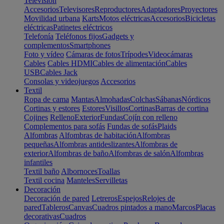
Televisión
Accesorios
Televisores
Reproductores
Adaptadores
Proyectores
Movilidad urbana
Karts
Motos eléctricas
Accesorios
Bicicletas
eléctricas
Patinetes eléctricos
Telefonía
Teléfonos fijos
Gadgets y
complementos
Smartphones
Foto y vídeo
Cámaras de fotos
Trípodes
Videocámaras
Cables
Cables HDMI
Cables de alimentación
Cables
USB
Cables Jack
Consolas y videojuegos
Accesorios
Textil
Ropa de cama
Mantas
Almohadas
Colchas
Sábanas
Nórdicos
Cortinas y estores
Estores
Visillos
Cortinas
Barras de cortina
Cojines
Relleno
Exterior
Fundas
Cojín con relleno
Complementos para sofás
Fundas de sofás
Plaids
Alfombras
Alfombras de habitación
Alfombras
pequeñas
Alfombras antideslizantes
Alfombras de
exterior
Alfombras de baño
Alfombras de salón
Alfombras
infantiles
Textil baño
Albornoces
Toallas
Textil cocina
Manteles
Servilletas
Decoración
Decoración de pared
Letreros
Espejos
Relojes de
pared
Tableros
Canvas
Cuadros pintados a mano
Marcos
Placas
decorativas
Cuadros