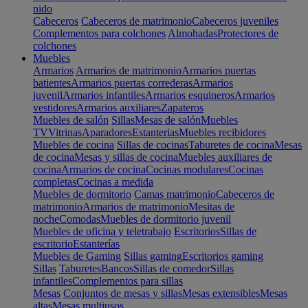
nido
Cabeceros
Cabeceros de matrimonio
Cabeceros juveniles
Complementos para colchones
Almohadas
Protectores de
colchones
Muebles
Armarios
Armarios de matrimonio
Armarios puertas
batientes
Armarios puertas correderas
Armarios
juvenil
Armarios infantiles
Armarios esquineros
Armarios
vestidores
Armarios auxiliares
Zapateros
Muebles de salón
Sillas
Mesas de salón
Muebles
TV
Vitrinas
Aparadores
Estanterias
Muebles recibidores
Muebles de cocina
Sillas de cocinas
Taburetes de cocina
Mesas
de cocina
Mesas y sillas de cocina
Muebles auxiliares de
cocina
Armarios de cocina
Cocinas modulares
Cocinas
completas
Cocinas a medida
Muebles de dormitorio
Camas matrimonio
Cabeceros de
matrimonio
Armarios de matrimonio
Mesitas de
noche
Comodas
Muebles de dormitorio juvenil
Muebles de oficina y teletrabajo
Escritorios
Sillas de
escritorio
Estanterías
Muebles de Gaming
Sillas gaming
Escritorios gaming
Sillas
Taburetes
Bancos
Sillas de comedor
Sillas
infantiles
Complementos para sillas
Mesas
Conjuntos de mesas y sillas
Mesas extensibles
Mesas
altas
Mesas multiusos