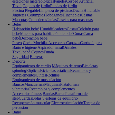
estaciones metereológicas
Paneles
Cesped Artificial
Textil
Cojines de jardín
Fundas de jardín
Piscina
Plegable
Limpieza de piscinas
Ducha
Hinchable
Juguetes
Columpios
Toboganes
Hinchables
Casitas
Mascotas
Comederos
Jaulas
Casetas para mascotas
Bebé
Habitación bebé
Humidificadores
Cestas
Colchón para
bebé
Muebles para habitación de bebé
Cunas
Cama
bebé
Decoración bebé
Paseo
Coche
Mochilas
Accesorios
Capazos
Carrito ligero
Baño e higiene
Aspirador nasal
Orinales
Textil bebé
Cojines
Funda
Seguridad
Barreras
Deporte
Equipamiento de cardio
Máquinas de remo
Bicicletas
spinning
Elípticas
Bicicletas estáticas
Recambios y
complementos
Cintas
Rodillos
Equipamiento de musculación
Bancos
Mancuernas
Máquinas
Plataformas
vibratorias
Recambios y complementos
Accesorios fitness
Bandas
Barras
Plataforma de
step
Cuerdas
Bolas y esferas de equilibrio
Recuperación muscular
Electroestimulación
Terapia de
percusión
Baño