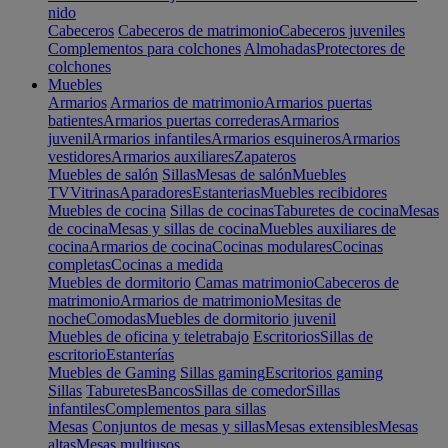
nido
Cabeceros
Cabeceros de matrimonio
Cabeceros juveniles
Complementos para colchones
Almohadas
Protectores de
colchones
Muebles
Armarios
Armarios de matrimonio
Armarios puertas
batientes
Armarios puertas correderas
Armarios
juvenil
Armarios infantiles
Armarios esquineros
Armarios
vestidores
Armarios auxiliares
Zapateros
Muebles de salón
Sillas
Mesas de salón
Muebles
TV
Vitrinas
Aparadores
Estanterias
Muebles recibidores
Muebles de cocina
Sillas de cocinas
Taburetes de cocina
Mesas
de cocina
Mesas y sillas de cocina
Muebles auxiliares de
cocina
Armarios de cocina
Cocinas modulares
Cocinas
completas
Cocinas a medida
Muebles de dormitorio
Camas matrimonio
Cabeceros de
matrimonio
Armarios de matrimonio
Mesitas de
noche
Comodas
Muebles de dormitorio juvenil
Muebles de oficina y teletrabajo
Escritorios
Sillas de
escritorio
Estanterías
Muebles de Gaming
Sillas gaming
Escritorios gaming
Sillas
Taburetes
Bancos
Sillas de comedor
Sillas
infantiles
Complementos para sillas
Mesas
Conjuntos de mesas y sillas
Mesas extensibles
Mesas
altas
Mesas multiusos