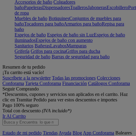
Accesorios de baño
Colgadores
baño
Papeleras
Dispensadores
Toalleros
Jaboneras
Escobillero
Port
de ropa
Muebles de baño
Botiquines
Conjuntos de muebles para
baño
Tocadores para baño
Armarios para baño
Repisa para
baño
Espejos de baño
Espejos de baño sin Luz
Espejos de baño
iluminados
Espejos de baño con aumento
Sanitarios
Bañeras
Lavabos
Mamparas
Grifería
Grifos para cocina
Grifos para ducha
Seguridad de baño
Barras de seguridad para baño
Resumen de tu pedido
¡Tu carrito está vacío!
Suscríbete a la newsletter
Todas las promociones
Colecciones
Conforama
Tarjeta Conforama
Financiación
Catálogos Conforama
Seguir Comprando
*Descuentos, cupones y servicios son aplicados en el carrito. Haz
clic en Tramitar Pedido para ver estos descuentos e importes
Pago 100% seguro
Total con descuento
(IVA incluido*)
Ir Al Carrito
Estado de mi pedido
Tiendas
Ayuda
Blog
App Conforama
Baleares