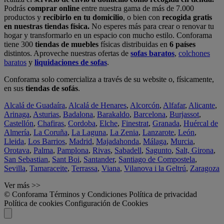
Podrás
comprar online
entre nuestra gama de más de 7.000
productos y
recibirlo en tu domicilio
, o bien con
recogida gratis
en nuestras tiendas física.
No esperes más para crear o renovar tu
hogar y transformarlo en un espacio con mucho estilo. Conforama
tiene 300
tiendas de muebles
físicas distribuidas en
6 países
distintos. Aproveche nuestras ofertas de
sofas baratos
,
colchones
baratos
y
liquidaciones de sofas
.
Conforama solo comercializa a través de su website o, físicamente,
en sus
tiendas de sofás
.
Alcalá de Guadaíra
,
Alcalá de Henares
,
Alcorcón
,
Alfafar
,
Alicante
,
Arinaga
,
Asturias
,
Badalona
,
Barakaldo
,
Barcelona
,
Burjassot
,
Castellón
,
Chafiras
,
Cordoba
,
Elche
,
Finestrat
,
Granada
,
Huércal de
Almería
,
La Coruña
,
La Laguna
,
La Zenia
,
Lanzarote
,
León
,
Lleida
,
Los Barrios
,
Madrid
,
Majadahonda
,
Málaga
,
Murcia
,
Orotava
,
Palma
,
Pamplona
,
Rivas
,
Sabadell
,
Sagunto
,
Salt, Girona
,
San Sebastian
,
Sant Boi
,
Santander
,
Santiago de Compostela
,
Sevilla
,
Tamaraceite
,
Terrassa
,
Viana
,
Vilanova i la Geltrú
,
Zaragoza
Ver más >>
© Conforama
Términos y Condiciones
Política de privacidad
Política de cookies
Configuración de Cookies