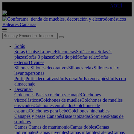
🔵Cambia tu electro con
-10% EXTRA
de descuento ☑️
AQUÍ
Baleares
Canarias
Sofás
Sofás
Chaise Longue
Rinconeras
Sofás cama
Sofás 2
plazas
Sofás 3 plazas
Sofás de piel
Sofás relax
Sofás
exterior
Divanes
Sillones
Sillones decorativos
Sillones relax
Sillones relax
levantapersonas
Puffs
Puffs decorativos
Puffs pera
Puffs reposapiés
Puffs con
almacenaje
Descanso
Colchones
Packs colchón y canapé
Colchones
viscoelásticos
Colchones de muelles
Colchones de muelles
ensacados
Colchones enrollados
Colchones de
espuma
Colchones para bebé
Colchones hinchables
Canapés y bases
Canapés
Base tapizadas
Somieres
Patas de
somieres
Camas
Camas de matrimonio
Camas dobles
Camas
individuales
Camas juveniles
Camas infantiles
Literas
Camas