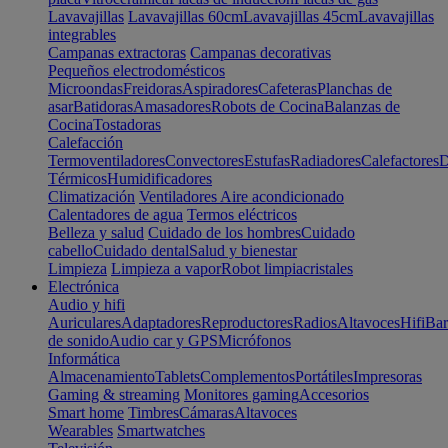
Lavavajillas
Lavavajillas 60cm
Lavavajillas 45cm
Lavavajillas
integrables
Campanas extractoras
Campanas decorativas
Pequeños electrodomésticos
Microondas
Freidoras
Aspiradores
Cafeteras
Planchas de
asar
Batidoras
Amasadores
Robots de Cocina
Balanzas de
Cocina
Tostadoras
Calefacción
Termoventiladores
Convectores
Estufas
Radiadores
Calefactores
D
Térmicos
Humidificadores
Climatización
Ventiladores
Aire acondicionado
Calentadores de agua
Termos eléctricos
Belleza y salud
Cuidado de los hombres
Cuidado
cabello
Cuidado dental
Salud y bienestar
Limpieza
Limpieza a vapor
Robot limpiacristales
Electrónica
Audio y hifi
Auriculares
Adaptadores
Reproductores
Radios
Altavoces
Hifi
Bar
de sonido
Audio car y GPS
Micrófonos
Informática
Almacenamiento
Tablets
Complementos
Portátiles
Impresoras
Gaming & streaming
Monitores gaming
Accesorios
Smart home
Timbres
Cámaras
Altavoces
Wearables
Smartwatches