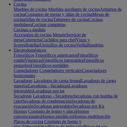
Cocina
Muebles de cocina
Muebles auxiliares de cocina
Armarios de
cocina
Conjuntos de mesas y sillas de cocina
Mesas de
cocina
Sillas de cocina
Taburetes de cocina
Cocinas
modulares
Cocinas completas
Cocinas a medida
Accesorios de cocina
Menaje
Servicio de
mesa
Cubertería
Cuchillos para chef
Vinos y
licores
Botellas
Utensilios de cocina
Vajilla
Bandejas
Electrodomésticos
Frigoríficos
Frigoríficos americanos
Frigoríficos
combi
Vinotecas
Frigoríficos integrables
Frigoríficos
pequeños
Frigoríficos portátiles
Congeladores
Congeladores verticales
Congeladores
horizontales
Lavadoras
Lavadoras de carga frontal
Lavadoras de carga
superior
Lavadoras - Secadoras
Lavadoras
integrables
Lavadoras por kg
Secadoras
Lavadoras - Secadoras
Secadoras con bomba de
calor
Secadoras de condensación
Secadoras de
evacuación
Secadoras integrables
Secadoras por Kg
Hornos
Conjunto de horno y placa
Hornos
convencionales
Hornos pirolíticos
Hornos multifunción
Placas de cocina
Conjunto de horno y
placa
Vitrocerámica
Placas de inducción
Placas de gas