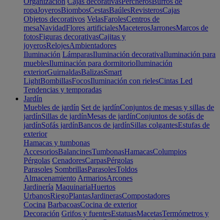
Organización
Cajas decorativas
Percheros
Burros de
ropa
Joyeros
Biombos
Cestas
Baúles
Revisteros
Cajas
Objetos decorativos
Velas
Faroles
Centros de
mesa
Navidad
Flores artificiales
Maceteros
Jarrones
Marcos de
fotos
Figuras decorativas
Cajitas y
joyeros
Relojes
Ambientadores
Iluminación
Lámparas
Iluminación decorativa
Iluminación para
muebles
Iluminación para dormitorio
Iluminación
exterior
Guirnaldas
Balizas
Smart
Light
Bombillas
Focos
Iluminación con rieles
Cintas Led
Tendencias y temporadas
Jardín
Muebles de jardín
Set de jardín
Conjuntos de mesas y sillas de
jardín
Sillas de jardín
Mesas de jardín
Conjuntos de sofás de
jardín
Sofás jardín
Bancos de jardín
Sillas colgantes
Estufas de
exterior
Hamacas y tumbonas
Accesorios
Balancines
Tumbonas
Hamacas
Columpios
Pérgolas
Cenadores
Carpas
Pérgolas
Parasoles
Sombrillas
Parasoles
Toldos
Almacenamiento
Armarios
Arcones
Jardinería
Maquinaria
Huertos
Urbanos
Riego
Plantas
Jardineras
Compostadores
Cocina
Barbacoas
Cocina de exterior
Decoración
Grifos y fuentes
Estatuas
Macetas
Termómetros y