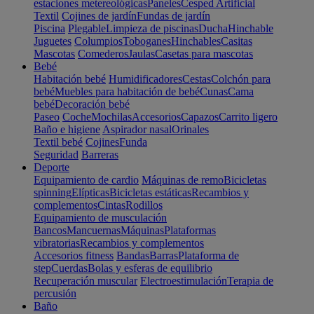
estaciones metereológicas
Paneles
Cesped Artificial
Textil
Cojines de jardín
Fundas de jardín
Piscina
Plegable
Limpieza de piscinas
Ducha
Hinchable
Juguetes
Columpios
Toboganes
Hinchables
Casitas
Mascotas
Comederos
Jaulas
Casetas para mascotas
Bebé
Habitación bebé
Humidificadores
Cestas
Colchón para
bebé
Muebles para habitación de bebé
Cunas
Cama
bebé
Decoración bebé
Paseo
Coche
Mochilas
Accesorios
Capazos
Carrito ligero
Baño e higiene
Aspirador nasal
Orinales
Textil bebé
Cojines
Funda
Seguridad
Barreras
Deporte
Equipamiento de cardio
Máquinas de remo
Bicicletas
spinning
Elípticas
Bicicletas estáticas
Recambios y
complementos
Cintas
Rodillos
Equipamiento de musculación
Bancos
Mancuernas
Máquinas
Plataformas
vibratorias
Recambios y complementos
Accesorios fitness
Bandas
Barras
Plataforma de
step
Cuerdas
Bolas y esferas de equilibrio
Recuperación muscular
Electroestimulación
Terapia de
percusión
Baño