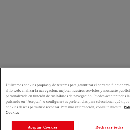
Utilizamos cookies propias y de terceros para garantizar el correcto funcionami
sitio web, analizar la navegación, mejorar nuestros servicios y mostrarte public
personalizada en función de tus hábitos de navegación. Puedes aceptar todas la
pulsando en “Aceptar”, o configurar tus preferencias para seleccionar qué tipos
cookies deseas permitir o rechazar. Para más información, consulta nuestra
Pol
Cookies
Aceptar Cookies
Rechazar todas