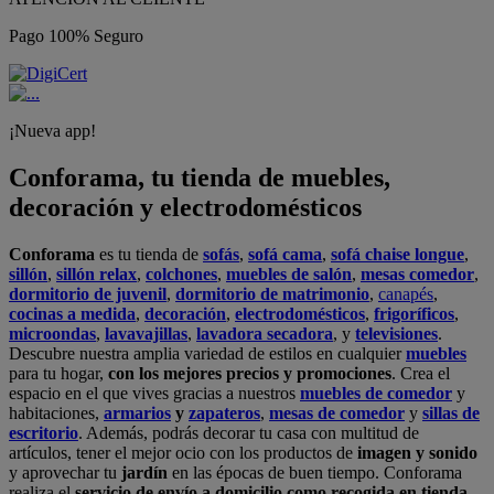
Pago 100% Seguro
¡Nueva app!
Conforama, tu tienda de muebles,
decoración y electrodomésticos
Conforama
es tu tienda de
sofás
,
sofá cama
,
sofá chaise longue
,
sillón
,
sillón relax
,
colchones
,
muebles de salón
,
mesas comedor
,
dormitorio de juvenil
,
dormitorio de matrimonio
,
canapés
,
cocinas a medida
,
decoración
,
electrodomésticos
,
frigoríficos
,
microondas
,
lavavajillas
,
lavadora secadora
, y
televisiones
.
Descubre nuestra amplia variedad de estilos en cualquier
muebles
para tu hogar,
con los mejores precios y promociones
. Crea el
espacio en el que vives gracias a nuestros
muebles de comedor
y
habitaciones,
armarios
y
zapateros
,
mesas de comedor
y
sillas de
escritorio
. Además, podrás decorar tu casa con multitud de
artículos, tener el mejor ocio con los productos de
imagen y sonido
y aprovechar tu
jardín
en las épocas de buen tiempo. Conforama
realiza el
servicio de envío a domicilio como recogida en tienda.