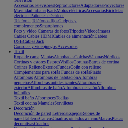
Televisión
Accesorios
Televisores
Reproductores
Adaptadores
Proyectores
Movilidad urbana
Karts
Motos eléctricas
Accesorios
Bicicletas
eléctricas
Patinetes eléctricos
Telefonía
Teléfonos fijos
Gadgets y
complementos
Smartphones
Foto y vídeo
Cámaras de fotos
Trípodes
Videocámaras
Cables
Cables HDMI
Cables de alimentación
Cables
USB
Cables Jack
Consolas y videojuegos
Accesorios
Textil
Ropa de cama
Mantas
Almohadas
Colchas
Sábanas
Nórdicos
Cortinas y estores
Estores
Visillos
Cortinas
Barras de cortina
Cojines
Relleno
Exterior
Fundas
Cojín con relleno
Complementos para sofás
Fundas de sofás
Plaids
Alfombras
Alfombras de habitación
Alfombras
pequeñas
Alfombras antideslizantes
Alfombras de
exterior
Alfombras de baño
Alfombras de salón
Alfombras
infantiles
Textil baño
Albornoces
Toallas
Textil cocina
Manteles
Servilletas
Decoración
Decoración de pared
Letreros
Espejos
Relojes de
pared
Tableros
Canvas
Cuadros pintados a mano
Marcos
Placas
decorativas
Cuadros