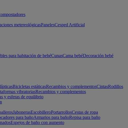
ompostadores
aciones metereológicas
Paneles
Cesped Artificial
les para habitación de bebé
Cunas
Cama bebé
Decoración bebé
lípticas
Bicicletas estáticas
Recambios y complementos
Cintas
Rodillos
taformas vibratorias
Recambios y complementos
s y esferas de equilibrio
ón
alleros
Jaboneras
Escobillero
Portarrollos
Cestas de ropa
cadores para baño
Armarios para baño
Repisa para baño
inados
Espejos de baño con aumento