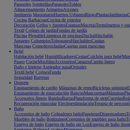
Parasoles
Sombrillas
Parasoles
Toldos
Almacenamiento
Armarios
Arcones
Jardinería
Maquinaria
Huertos Urbanos
Riego
Plantas
Jardineras
C
Cocina
Barbacoas
Cocina de exterior
Decoración
Grifos y fuentes
Estatuas
Macetas
Termómetros y est
Textil
Cojines de jardín
Fundas de jardín
Piscina
Plegable
Limpieza de piscinas
Ducha
Hinchable
Juguetes
Columpios
Toboganes
Hinchables
Casitas
Mascotas
Comederos
Jaulas
Casetas para mascotas
Bebé
Habitación bebé
Humidificadores
Cestas
Colchón para bebé
Mueb
Paseo
Coche
Mochilas
Accesorios
Capazos
Carrito ligero
Baño e higiene
Aspirador nasal
Orinales
Textil bebé
Cojines
Funda
Seguridad
Barreras
Deporte
Equipamiento de cardio
Máquinas de remo
Bicicletas spinning
E
Equipamiento de musculación
Bancos
Mancuernas
Máquinas
Pla
Accesorios fitness
Bandas
Barras
Plataforma de step
Cuerdas
Bola
Recuperación muscular
Electroestimulación
Terapia de percusi
Baño
Accesorios de baño
Colgadores baño
Papeleras
Dispensadores
To
Muebles de baño
Botiquines
Conjuntos de muebles para baño
To
Espejos de baño
Espejos de baño sin Luz
Espejos de baño ilum
Sanitarios
Bañeras
Lavabos
Mamparas