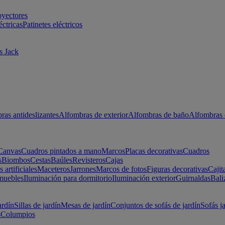
oyectores
éctricas
Patinetes eléctricos
s Jack
ras antideslizantes
Alfombras de exterior
Alfombras de baño
Alfombras 
Canvas
Cuadros pintados a mano
Marcos
Placas decorativas
Cuadros
s
Biombos
Cestas
Baúles
Revisteros
Cajas
s artificiales
Maceteros
Jarrones
Marcos de fotos
Figuras decorativas
Cajit
muebles
Iluminación para dormitorio
Iluminación exterior
Guirnaldas
Bali
ardín
Sillas de jardín
Mesas de jardín
Conjuntos de sofás de jardín
Sofás j
s
Columpios