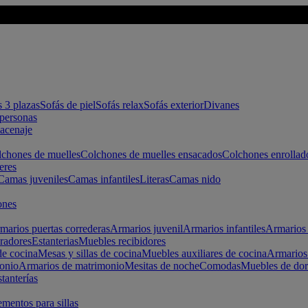
s 3 plazas
Sofás de piel
Sofás relax
Sofás exterior
Divanes
apersonas
macenaje
chones de muelles
Colchones de muelles ensacados
Colchones enrollad
eres
Camas juveniles
Camas infantiles
Literas
Camas nido
ones
marios puertas correderas
Armarios juvenil
Armarios infantiles
Armarios 
radores
Estanterias
Muebles recibidores
e cocina
Mesas y sillas de cocina
Muebles auxiliares de cocina
Armarios
onio
Armarios de matrimonio
Mesitas de noche
Comodas
Muebles de dor
tanterías
entos para sillas