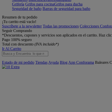
Grifería
Grifos para cocina
Grifos para ducha
Seguridad de baño
Barras de seguridad para baño
Resumen de tu pedido
¡Tu carrito está vacío!
Suscríbete a la newsletter
Todas las promociones
Colecciones Confo
Seguir Comprando
*Descuentos, cupones y servicios son aplicados en el carrito. Haz cli
Pago 100% seguro
Total con descuento
(IVA incluido*)
Ir Al Carrito
Estado de mi pedido
Tiendas
Ayuda
Blog
App Conforama
Baleares
C