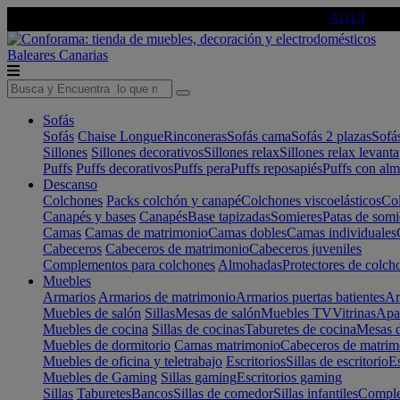
🔵Cambia tu electro con
-10% EXTRA
de descuento ☑️
AQUÍ
Baleares
Canarias
Sofás
Sofás
Chaise Longue
Rinconeras
Sofás cama
Sofás 2 plazas
Sofá
Sillones
Sillones decorativos
Sillones relax
Sillones relax levant
Puffs
Puffs decorativos
Puffs pera
Puffs reposapiés
Puffs con al
Descanso
Colchones
Packs colchón y canapé
Colchones viscoelásticos
Col
Canapés y bases
Canapés
Base tapizadas
Somieres
Patas de somi
Camas
Camas de matrimonio
Camas dobles
Camas individuales
Cabeceros
Cabeceros de matrimonio
Cabeceros juveniles
Complementos para colchones
Almohadas
Protectores de colch
Muebles
Armarios
Armarios de matrimonio
Armarios puertas batientes
Ar
Muebles de salón
Sillas
Mesas de salón
Muebles TV
Vitrinas
Apa
Muebles de cocina
Sillas de cocinas
Taburetes de cocina
Mesas d
Muebles de dormitorio
Camas matrimonio
Cabeceros de matrim
Muebles de oficina y teletrabajo
Escritorios
Sillas de escritorio
Es
Muebles de Gaming
Sillas gaming
Escritorios gaming
Sillas
Taburetes
Bancos
Sillas de comedor
Sillas infantiles
Complem