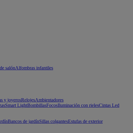
de salón
Alfombras infantiles
as y joyeros
Relojes
Ambientadores
zas
Smart Light
Bombillas
Focos
Iluminación con rieles
Cintas Led
ardín
Bancos de jardín
Sillas colgantes
Estufas de exterior