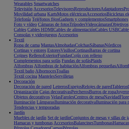
Wearables
Smartwatches
Televisión
Accesorios
Televisores
Reproductores
Adaptadores
Pr
Movilidad urbana
Karts
Motos eléctricas
Accesorios
Bicicletas el
Telefonía
Teléfonos fijos
Gadgets y complementos
Smartphones
Foto y vídeo
Cámaras de fotos
Trípodes
Videocámaras
Objetivos
Cables
Cables HDMI
Cables de alimentación
Cables USB
Cable
Consolas y videojuegos
Accesorios
Textil
Ropa de cama
Mantas
Almohadas
Colchas
Sábanas
Nórdicos
Cortinas y estores
Estores
Visillos
Cortinas
Barras de cortina
Cojines
Relleno
Exterior
Fundas
Cojín con relleno
Complementos para sofás
Fundas de sofás
Plaids
Alfombras
Alfombras de habitación
Alfombras pequeñas
Alfomb
Textil baño
Albornoces
Toallas
Textil cocina
Manteles
Servilletas
Decoración
Decoración de pared
Letreros
Espejos
Relojes de pared
Tableros
Organización
Cajas decorativas
Percheros
Burros de ropa
Joyero
Objetos decorativos
Velas
Faroles
Centros de mesa
Navidad
Flore
Iluminación
Lámparas
Iluminación decorativa
Iluminación para 
Tendencias y temporadas
Jardín
Muebles de jardín
Set de jardín
Conjuntos de mesas y sillas de j
Hamacas y tumbonas
Accesorios
Balancines
Tumbonas
Hamaca
Pérgolas
Cenadores
Carpas
Pérgolas