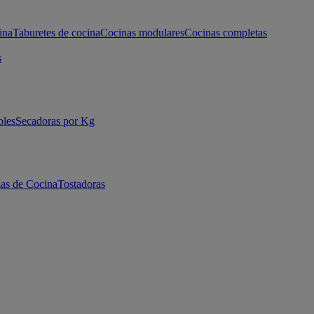
ina
Taburetes de cocina
Cocinas modulares
Cocinas completas
s
bles
Secadoras por Kg
as de Cocina
Tostadoras