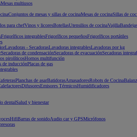
s
Mesas multiusos
cina
Conjuntos de mesas y sillas de cocina
Mesas de cocina
Sillas de coc
los para chef
Vinos y licores
Botellas
Utensilios de cocina
Vajilla
Bandeja
s
Frigoríficos integrables
Frigoríficos pequeños
Frigoríficos portátiles
es
ior
Lavadoras - Secadoras
Lavadoras integrables
Lavadoras por kg
r
Secadoras de condensación
Secadoras de evacuación
Secadoras integra
s pirolíticos
Hornos multifunción
s de inducción
Placas de gas
ntegrables
afeteras
Planchas de asar
Batidoras
Amasadores
Robots de Cocina
Balanz
alefactores
Difusores
Emisores Térmicos
Humidificadores
o dental
Salud y bienestar
voces
Hifi
Barras de sonido
Audio car y GPS
Micrófonos
presoras