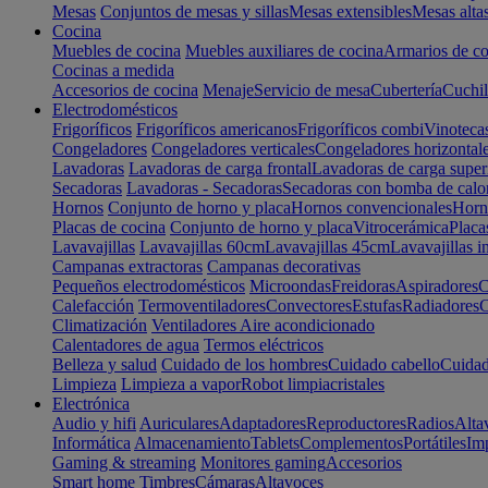
Mesas
Conjuntos de mesas y sillas
Mesas extensibles
Mesas alta
Cocina
Muebles de cocina
Muebles auxiliares de cocina
Armarios de co
Cocinas a medida
Accesorios de cocina
Menaje
Servicio de mesa
Cubertería
Cuchil
Electrodomésticos
Frigoríficos
Frigoríficos americanos
Frigoríficos combi
Vinoteca
Congeladores
Congeladores verticales
Congeladores horizontal
Lavadoras
Lavadoras de carga frontal
Lavadoras de carga super
Secadoras
Lavadoras - Secadoras
Secadoras con bomba de calo
Hornos
Conjunto de horno y placa
Hornos convencionales
Horno
Placas de cocina
Conjunto de horno y placa
Vitrocerámica
Placa
Lavavajillas
Lavavajillas 60cm
Lavavajillas 45cm
Lavavajillas i
Campanas extractoras
Campanas decorativas
Pequeños electrodomésticos
Microondas
Freidoras
Aspiradores
C
Calefacción
Termoventiladores
Convectores
Estufas
Radiadores
C
Climatización
Ventiladores
Aire acondicionado
Calentadores de agua
Termos eléctricos
Belleza y salud
Cuidado de los hombres
Cuidado cabello
Cuidad
Limpieza
Limpieza a vapor
Robot limpiacristales
Electrónica
Audio y hifi
Auriculares
Adaptadores
Reproductores
Radios
Alta
Informática
Almacenamiento
Tablets
Complementos
Portátiles
Im
Gaming & streaming
Monitores gaming
Accesorios
Smart home
Timbres
Cámaras
Altavoces