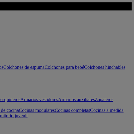
os
Colchones de espuma
Colchones para bebé
Colchones hinchables
esquineros
Armarios vestidores
Armarios auxiliares
Zapateros
 de cocina
Cocinas modulares
Cocinas completas
Cocinas a medida
mitorio juvenil