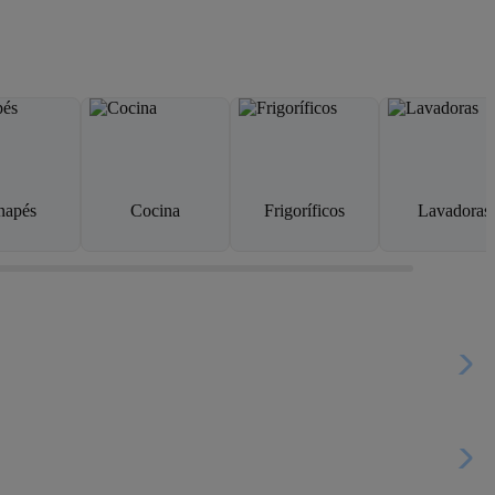
napés
Cocina
Frigoríficos
Lavadoras