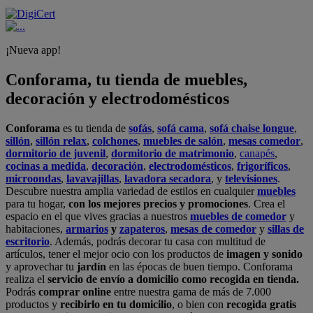
¡Nueva app!
Conforama, tu tienda de muebles,
decoración y electrodomésticos
Conforama
es tu tienda de
sofás
,
sofá cama
,
sofá chaise longue
,
sillón
,
sillón relax
,
colchones
,
muebles de salón
,
mesas comedor
,
dormitorio de juvenil
,
dormitorio de matrimonio
,
canapés
,
cocinas a medida
,
decoración
,
electrodomésticos
,
frigoríficos
,
microondas
,
lavavajillas
,
lavadora secadora
, y
televisiones
.
Descubre nuestra amplia variedad de estilos en cualquier
muebles
para tu hogar,
con los mejores precios y promociones
. Crea el
espacio en el que vives gracias a nuestros
muebles de comedor
y
habitaciones,
armarios
y
zapateros
,
mesas de comedor
y
sillas de
escritorio
. Además, podrás decorar tu casa con multitud de
artículos, tener el mejor ocio con los productos de
imagen y sonido
y aprovechar tu
jardín
en las épocas de buen tiempo. Conforama
realiza el
servicio de envío a domicilio como recogida en tienda.
Podrás
comprar online
entre nuestra gama de más de 7.000
productos y
recibirlo en tu domicilio
, o bien con
recogida gratis