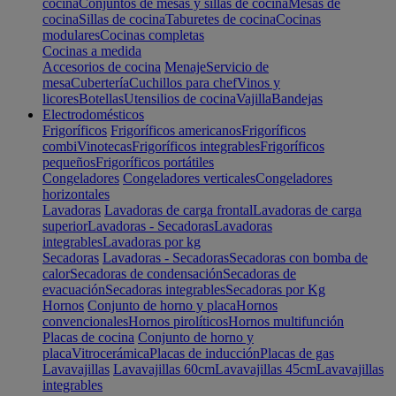
cocina
Conjuntos de mesas y sillas de cocina
Mesas de
cocina
Sillas de cocina
Taburetes de cocina
Cocinas
modulares
Cocinas completas
Cocinas a medida
Accesorios de cocina
Menaje
Servicio de
mesa
Cubertería
Cuchillos para chef
Vinos y
licores
Botellas
Utensilios de cocina
Vajilla
Bandejas
Electrodomésticos
Frigoríficos
Frigoríficos americanos
Frigoríficos
combi
Vinotecas
Frigoríficos integrables
Frigoríficos
pequeños
Frigoríficos portátiles
Congeladores
Congeladores verticales
Congeladores
horizontales
Lavadoras
Lavadoras de carga frontal
Lavadoras de carga
superior
Lavadoras - Secadoras
Lavadoras
integrables
Lavadoras por kg
Secadoras
Lavadoras - Secadoras
Secadoras con bomba de
calor
Secadoras de condensación
Secadoras de
evacuación
Secadoras integrables
Secadoras por Kg
Hornos
Conjunto de horno y placa
Hornos
convencionales
Hornos pirolíticos
Hornos multifunción
Placas de cocina
Conjunto de horno y
placa
Vitrocerámica
Placas de inducción
Placas de gas
Lavavajillas
Lavavajillas 60cm
Lavavajillas 45cm
Lavavajillas
integrables