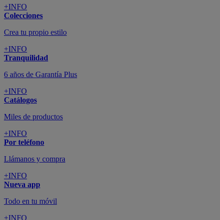
+INFO
Colecciones
Crea tu propio estilo
+INFO
Tranquilidad
6 años de Garantía Plus
+INFO
Catálogos
Miles de productos
+INFO
Por teléfono
Llámanos y compra
+INFO
Nueva app
Todo en tu móvil
+INFO