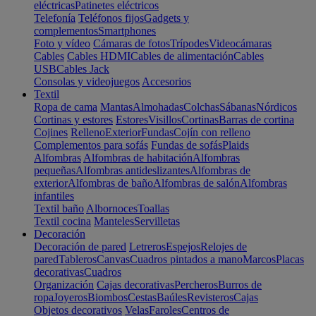
eléctricas
Patinetes eléctricos
Telefonía
Teléfonos fijos
Gadgets y
complementos
Smartphones
Foto y vídeo
Cámaras de fotos
Trípodes
Videocámaras
Cables
Cables HDMI
Cables de alimentación
Cables
USB
Cables Jack
Consolas y videojuegos
Accesorios
Textil
Ropa de cama
Mantas
Almohadas
Colchas
Sábanas
Nórdicos
Cortinas y estores
Estores
Visillos
Cortinas
Barras de cortina
Cojines
Relleno
Exterior
Fundas
Cojín con relleno
Complementos para sofás
Fundas de sofás
Plaids
Alfombras
Alfombras de habitación
Alfombras
pequeñas
Alfombras antideslizantes
Alfombras de
exterior
Alfombras de baño
Alfombras de salón
Alfombras
infantiles
Textil baño
Albornoces
Toallas
Textil cocina
Manteles
Servilletas
Decoración
Decoración de pared
Letreros
Espejos
Relojes de
pared
Tableros
Canvas
Cuadros pintados a mano
Marcos
Placas
decorativas
Cuadros
Organización
Cajas decorativas
Percheros
Burros de
ropa
Joyeros
Biombos
Cestas
Baúles
Revisteros
Cajas
Objetos decorativos
Velas
Faroles
Centros de