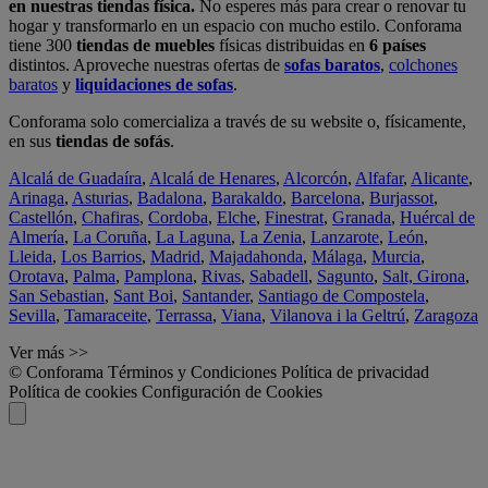
en nuestras tiendas física.
No esperes más para crear o renovar tu
hogar y transformarlo en un espacio con mucho estilo. Conforama
tiene 300
tiendas de muebles
físicas distribuidas en
6 países
distintos. Aproveche nuestras ofertas de
sofas baratos
,
colchones
baratos
y
liquidaciones de sofas
.
Conforama solo comercializa a través de su website o, físicamente,
en sus
tiendas de sofás
.
Alcalá de Guadaíra
,
Alcalá de Henares
,
Alcorcón
,
Alfafar
,
Alicante
,
Arinaga
,
Asturias
,
Badalona
,
Barakaldo
,
Barcelona
,
Burjassot
,
Castellón
,
Chafiras
,
Cordoba
,
Elche
,
Finestrat
,
Granada
,
Huércal de
Almería
,
La Coruña
,
La Laguna
,
La Zenia
,
Lanzarote
,
León
,
Lleida
,
Los Barrios
,
Madrid
,
Majadahonda
,
Málaga
,
Murcia
,
Orotava
,
Palma
,
Pamplona
,
Rivas
,
Sabadell
,
Sagunto
,
Salt, Girona
,
San Sebastian
,
Sant Boi
,
Santander
,
Santiago de Compostela
,
Sevilla
,
Tamaraceite
,
Terrassa
,
Viana
,
Vilanova i la Geltrú
,
Zaragoza
Ver más >>
© Conforama
Términos y Condiciones
Política de privacidad
Política de cookies
Configuración de Cookies