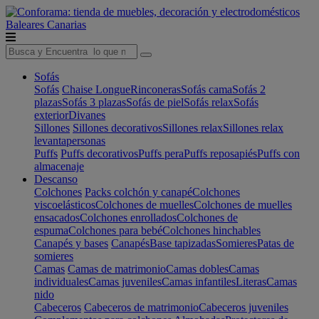
Baleares
Canarias
Sofás
Sofás
Chaise Longue
Rinconeras
Sofás cama
Sofás 2
plazas
Sofás 3 plazas
Sofás de piel
Sofás relax
Sofás
exterior
Divanes
Sillones
Sillones decorativos
Sillones relax
Sillones relax
levantapersonas
Puffs
Puffs decorativos
Puffs pera
Puffs reposapiés
Puffs con
almacenaje
Descanso
Colchones
Packs colchón y canapé
Colchones
viscoelásticos
Colchones de muelles
Colchones de muelles
ensacados
Colchones enrollados
Colchones de
espuma
Colchones para bebé
Colchones hinchables
Canapés y bases
Canapés
Base tapizadas
Somieres
Patas de
somieres
Camas
Camas de matrimonio
Camas dobles
Camas
individuales
Camas juveniles
Camas infantiles
Literas
Camas
nido
Cabeceros
Cabeceros de matrimonio
Cabeceros juveniles