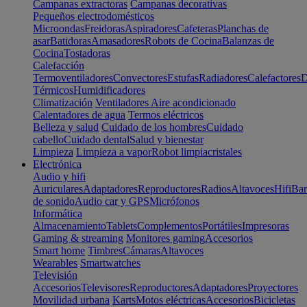
Campanas extractoras
Campanas decorativas
Pequeños electrodomésticos
Microondas
Freidoras
Aspiradores
Cafeteras
Planchas de
asar
Batidoras
Amasadores
Robots de Cocina
Balanzas de
Cocina
Tostadoras
Calefacción
Termoventiladores
Convectores
Estufas
Radiadores
Calefactores
D
Térmicos
Humidificadores
Climatización
Ventiladores
Aire acondicionado
Calentadores de agua
Termos eléctricos
Belleza y salud
Cuidado de los hombres
Cuidado
cabello
Cuidado dental
Salud y bienestar
Limpieza
Limpieza a vapor
Robot limpiacristales
Electrónica
Audio y hifi
Auriculares
Adaptadores
Reproductores
Radios
Altavoces
Hifi
Bar
de sonido
Audio car y GPS
Micrófonos
Informática
Almacenamiento
Tablets
Complementos
Portátiles
Impresoras
Gaming & streaming
Monitores gaming
Accesorios
Smart home
Timbres
Cámaras
Altavoces
Wearables
Smartwatches
Televisión
Accesorios
Televisores
Reproductores
Adaptadores
Proyectores
Movilidad urbana
Karts
Motos eléctricas
Accesorios
Bicicletas