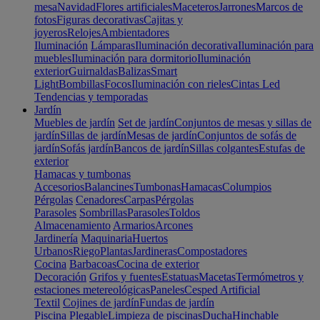
mesa
Navidad
Flores artificiales
Maceteros
Jarrones
Marcos de
fotos
Figuras decorativas
Cajitas y
joyeros
Relojes
Ambientadores
Iluminación
Lámparas
Iluminación decorativa
Iluminación para
muebles
Iluminación para dormitorio
Iluminación
exterior
Guirnaldas
Balizas
Smart
Light
Bombillas
Focos
Iluminación con rieles
Cintas Led
Tendencias y temporadas
Jardín
Muebles de jardín
Set de jardín
Conjuntos de mesas y sillas de
jardín
Sillas de jardín
Mesas de jardín
Conjuntos de sofás de
jardín
Sofás jardín
Bancos de jardín
Sillas colgantes
Estufas de
exterior
Hamacas y tumbonas
Accesorios
Balancines
Tumbonas
Hamacas
Columpios
Pérgolas
Cenadores
Carpas
Pérgolas
Parasoles
Sombrillas
Parasoles
Toldos
Almacenamiento
Armarios
Arcones
Jardinería
Maquinaria
Huertos
Urbanos
Riego
Plantas
Jardineras
Compostadores
Cocina
Barbacoas
Cocina de exterior
Decoración
Grifos y fuentes
Estatuas
Macetas
Termómetros y
estaciones metereológicas
Paneles
Cesped Artificial
Textil
Cojines de jardín
Fundas de jardín
Piscina
Plegable
Limpieza de piscinas
Ducha
Hinchable