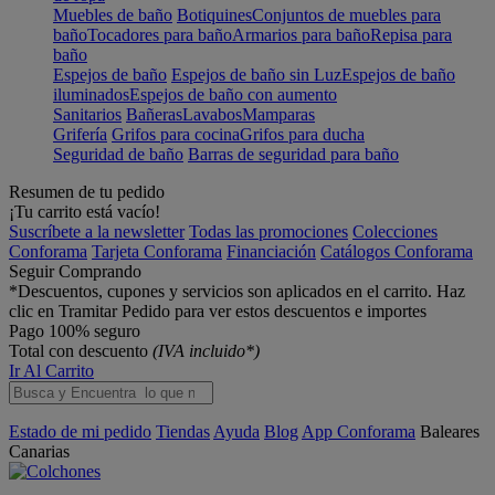
Muebles de baño
Botiquines
Conjuntos de muebles para
baño
Tocadores para baño
Armarios para baño
Repisa para
baño
Espejos de baño
Espejos de baño sin Luz
Espejos de baño
iluminados
Espejos de baño con aumento
Sanitarios
Bañeras
Lavabos
Mamparas
Grifería
Grifos para cocina
Grifos para ducha
Seguridad de baño
Barras de seguridad para baño
Resumen de tu pedido
¡Tu carrito está vacío!
Suscríbete a la newsletter
Todas las promociones
Colecciones
Conforama
Tarjeta Conforama
Financiación
Catálogos Conforama
Seguir Comprando
*Descuentos, cupones y servicios son aplicados en el carrito. Haz
clic en Tramitar Pedido para ver estos descuentos e importes
Pago 100% seguro
Total con descuento
(IVA incluido*)
Ir Al Carrito
Estado de mi pedido
Tiendas
Ayuda
Blog
App Conforama
Baleares
Canarias