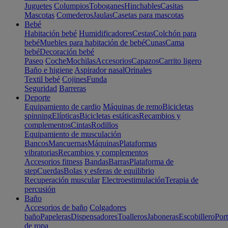
Juguetes
Columpios
Toboganes
Hinchables
Casitas
Mascotas
Comederos
Jaulas
Casetas para mascotas
Bebé
Habitación bebé
Humidificadores
Cestas
Colchón para
bebé
Muebles para habitación de bebé
Cunas
Cama
bebé
Decoración bebé
Paseo
Coche
Mochilas
Accesorios
Capazos
Carrito ligero
Baño e higiene
Aspirador nasal
Orinales
Textil bebé
Cojines
Funda
Seguridad
Barreras
Deporte
Equipamiento de cardio
Máquinas de remo
Bicicletas
spinning
Elípticas
Bicicletas estáticas
Recambios y
complementos
Cintas
Rodillos
Equipamiento de musculación
Bancos
Mancuernas
Máquinas
Plataformas
vibratorias
Recambios y complementos
Accesorios fitness
Bandas
Barras
Plataforma de
step
Cuerdas
Bolas y esferas de equilibrio
Recuperación muscular
Electroestimulación
Terapia de
percusión
Baño
Accesorios de baño
Colgadores
baño
Papeleras
Dispensadores
Toalleros
Jaboneras
Escobillero
Port
de ropa