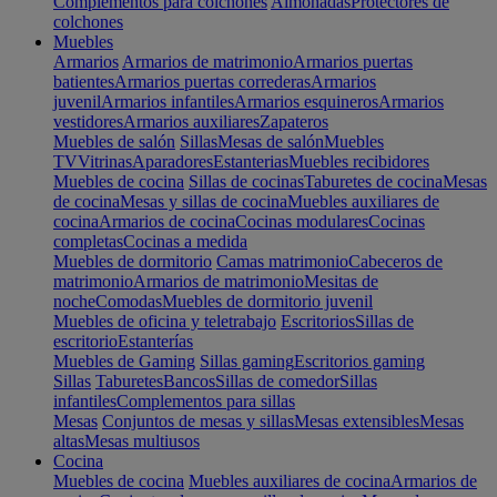
Complementos para colchones
Almohadas
Protectores de
colchones
Muebles
Armarios
Armarios de matrimonio
Armarios puertas
batientes
Armarios puertas correderas
Armarios
juvenil
Armarios infantiles
Armarios esquineros
Armarios
vestidores
Armarios auxiliares
Zapateros
Muebles de salón
Sillas
Mesas de salón
Muebles
TV
Vitrinas
Aparadores
Estanterias
Muebles recibidores
Muebles de cocina
Sillas de cocinas
Taburetes de cocina
Mesas
de cocina
Mesas y sillas de cocina
Muebles auxiliares de
cocina
Armarios de cocina
Cocinas modulares
Cocinas
completas
Cocinas a medida
Muebles de dormitorio
Camas matrimonio
Cabeceros de
matrimonio
Armarios de matrimonio
Mesitas de
noche
Comodas
Muebles de dormitorio juvenil
Muebles de oficina y teletrabajo
Escritorios
Sillas de
escritorio
Estanterías
Muebles de Gaming
Sillas gaming
Escritorios gaming
Sillas
Taburetes
Bancos
Sillas de comedor
Sillas
infantiles
Complementos para sillas
Mesas
Conjuntos de mesas y sillas
Mesas extensibles
Mesas
altas
Mesas multiusos
Cocina
Muebles de cocina
Muebles auxiliares de cocina
Armarios de