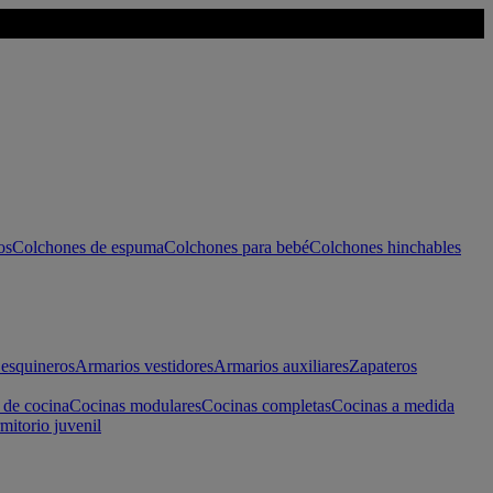
os
Colchones de espuma
Colchones para bebé
Colchones hinchables
esquineros
Armarios vestidores
Armarios auxiliares
Zapateros
 de cocina
Cocinas modulares
Cocinas completas
Cocinas a medida
mitorio juvenil