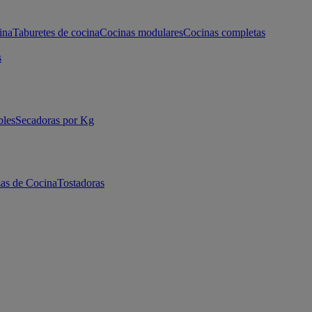
ina
Taburetes de cocina
Cocinas modulares
Cocinas completas
s
bles
Secadoras por Kg
as de Cocina
Tostadoras