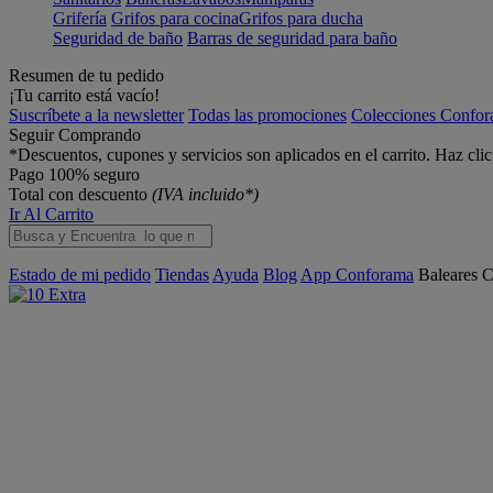
Grifería
Grifos para cocina
Grifos para ducha
Seguridad de baño
Barras de seguridad para baño
Resumen de tu pedido
¡Tu carrito está vacío!
Suscríbete a la newsletter
Todas las promociones
Colecciones Confo
Seguir Comprando
*Descuentos, cupones y servicios son aplicados en el carrito. Haz cli
Pago 100% seguro
Total con descuento
(IVA incluido*)
Ir Al Carrito
Estado de mi pedido
Tiendas
Ayuda
Blog
App Conforama
Baleares
C