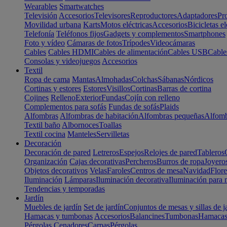
Wearables
Smartwatches
Televisión
Accesorios
Televisores
Reproductores
Adaptadores
Pr
Movilidad urbana
Karts
Motos eléctricas
Accesorios
Bicicletas el
Telefonía
Teléfonos fijos
Gadgets y complementos
Smartphones
Foto y vídeo
Cámaras de fotos
Trípodes
Videocámaras
Cables
Cables HDMI
Cables de alimentación
Cables USB
Cable
Consolas y videojuegos
Accesorios
Textil
Ropa de cama
Mantas
Almohadas
Colchas
Sábanas
Nórdicos
Cortinas y estores
Estores
Visillos
Cortinas
Barras de cortina
Cojines
Relleno
Exterior
Fundas
Cojín con relleno
Complementos para sofás
Fundas de sofás
Plaids
Alfombras
Alfombras de habitación
Alfombras pequeñas
Alfomb
Textil baño
Albornoces
Toallas
Textil cocina
Manteles
Servilletas
Decoración
Decoración de pared
Letreros
Espejos
Relojes de pared
Tableros
Organización
Cajas decorativas
Percheros
Burros de ropa
Joyero
Objetos decorativos
Velas
Faroles
Centros de mesa
Navidad
Flore
Iluminación
Lámparas
Iluminación decorativa
Iluminación para 
Tendencias y temporadas
Jardín
Muebles de jardín
Set de jardín
Conjuntos de mesas y sillas de j
Hamacas y tumbonas
Accesorios
Balancines
Tumbonas
Hamaca
Pérgolas
Cenadores
Carpas
Pérgolas