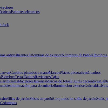
oyectores
éctricas
Patinetes eléctricos
s Jack
ras antideslizantes
Alfombras de exterior
Alfombras de baño
Alfombras 
Canvas
Cuadros pintados a mano
Marcos
Placas decorativas
Cuadros
s
Biombos
Cestas
Baúles
Revisteros
Cajas
s artificiales
Maceteros
Jarrones
Marcos de fotos
Figuras decorativas
Cajit
muebles
Iluminación para dormitorio
Iluminación exterior
Guirnaldas
Bali
ardín
Sillas de jardín
Mesas de jardín
Conjuntos de sofás de jardín
Sofás j
s
Columpios