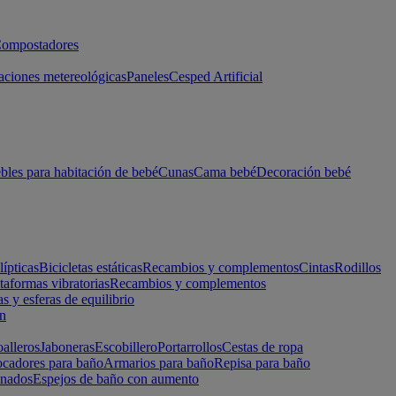
ompostadores
aciones metereológicas
Paneles
Cesped Artificial
les para habitación de bebé
Cunas
Cama bebé
Decoración bebé
lípticas
Bicicletas estáticas
Recambios y complementos
Cintas
Rodillos
taformas vibratorias
Recambios y complementos
s y esferas de equilibrio
ón
alleros
Jaboneras
Escobillero
Portarrollos
Cestas de ropa
cadores para baño
Armarios para baño
Repisa para baño
inados
Espejos de baño con aumento