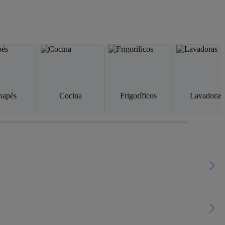
napés
Cocina
Frigoríficos
Lavadoras