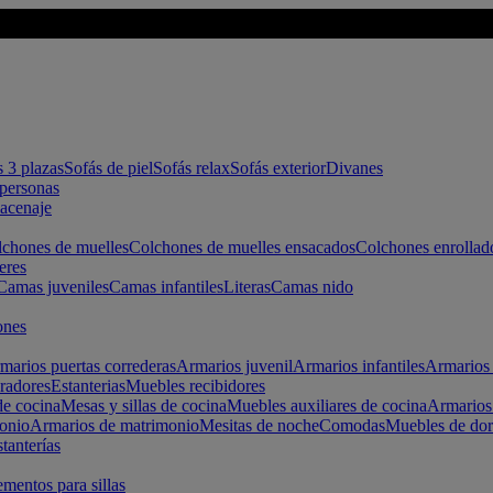
s 3 plazas
Sofás de piel
Sofás relax
Sofás exterior
Divanes
apersonas
macenaje
chones de muelles
Colchones de muelles ensacados
Colchones enrollad
eres
Camas juveniles
Camas infantiles
Literas
Camas nido
ones
marios puertas correderas
Armarios juvenil
Armarios infantiles
Armarios 
radores
Estanterias
Muebles recibidores
e cocina
Mesas y sillas de cocina
Muebles auxiliares de cocina
Armarios
onio
Armarios de matrimonio
Mesitas de noche
Comodas
Muebles de dor
tanterías
entos para sillas