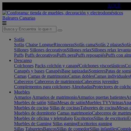
🔵Cambia tu electro con
-10% EXTRA
de descuento ☑️
AQUÍ
Baleares
Canarias
Sofás
Sofás
Chaise Longue
Rinconeras
Sofás cama
Sofás 2 plazas
Sofá
Sillones
Sillones decorativos
Sillones relax
Sillones relax levant
Puffs
Puffs decorativos
Puffs pera
Puffs reposapiés
Puffs con al
Descanso
Colchones
Packs colchón y canapé
Colchones viscoelásticos
Col
Canapés y bases
Canapés
Base tapizadas
Somieres
Patas de somi
Camas
Camas de matrimonio
Camas dobles
Camas individuales
Cabeceros
Cabeceros de matrimonio
Cabeceros juveniles
Complementos para colchones
Almohadas
Protectores de colch
Muebles
Armarios
Armarios de matrimonio
Armarios puertas batientes
Ar
Muebles de salón
Sillas
Mesas de salón
Muebles TV
Vitrinas
Apa
Muebles de cocina
Sillas de cocinas
Taburetes de cocina
Mesas d
Muebles de dormitorio
Camas matrimonio
Cabeceros de matrim
Muebles de oficina y teletrabajo
Escritorios
Sillas de escritorio
Es
Muebles de Gaming
Sillas gaming
Escritorios gaming
Sillas
Taburetes
Bancos
Sillas de comedor
Sillas infantiles
Complem