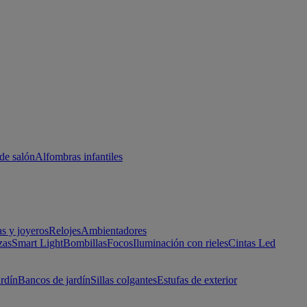
de salón
Alfombras infantiles
as y joyeros
Relojes
Ambientadores
zas
Smart Light
Bombillas
Focos
Iluminación con rieles
Cintas Led
ardín
Bancos de jardín
Sillas colgantes
Estufas de exterior