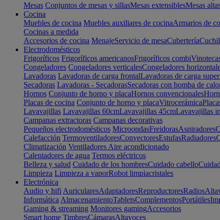
Mesas
Conjuntos de mesas y sillas
Mesas extensibles
Mesas alta
Cocina
Muebles de cocina
Muebles auxiliares de cocina
Armarios de co
Cocinas a medida
Accesorios de cocina
Menaje
Servicio de mesa
Cubertería
Cuchil
Electrodomésticos
Frigoríficos
Frigoríficos americanos
Frigoríficos combi
Vinoteca
Congeladores
Congeladores verticales
Congeladores horizontal
Lavadoras
Lavadoras de carga frontal
Lavadoras de carga super
Secadoras
Lavadoras - Secadoras
Secadoras con bomba de calo
Hornos
Conjunto de horno y placa
Hornos convencionales
Horno
Placas de cocina
Conjunto de horno y placa
Vitrocerámica
Placa
Lavavajillas
Lavavajillas 60cm
Lavavajillas 45cm
Lavavajillas i
Campanas extractoras
Campanas decorativas
Pequeños electrodomésticos
Microondas
Freidoras
Aspiradores
C
Calefacción
Termoventiladores
Convectores
Estufas
Radiadores
C
Climatización
Ventiladores
Aire acondicionado
Calentadores de agua
Termos eléctricos
Belleza y salud
Cuidado de los hombres
Cuidado cabello
Cuidad
Limpieza
Limpieza a vapor
Robot limpiacristales
Electrónica
Audio y hifi
Auriculares
Adaptadores
Reproductores
Radios
Alta
Informática
Almacenamiento
Tablets
Complementos
Portátiles
Im
Gaming & streaming
Monitores gaming
Accesorios
Smart home
Timbres
Cámaras
Altavoces