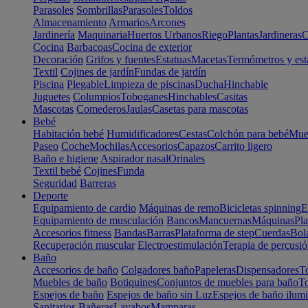
Parasoles
Sombrillas
Parasoles
Toldos
Almacenamiento
Armarios
Arcones
Jardinería
Maquinaria
Huertos Urbanos
Riego
Plantas
Jardineras
C
Cocina
Barbacoas
Cocina de exterior
Decoración
Grifos y fuentes
Estatuas
Macetas
Termómetros y est
Textil
Cojines de jardín
Fundas de jardín
Piscina
Plegable
Limpieza de piscinas
Ducha
Hinchable
Juguetes
Columpios
Toboganes
Hinchables
Casitas
Mascotas
Comederos
Jaulas
Casetas para mascotas
Bebé
Habitación bebé
Humidificadores
Cestas
Colchón para bebé
Mueb
Paseo
Coche
Mochilas
Accesorios
Capazos
Carrito ligero
Baño e higiene
Aspirador nasal
Orinales
Textil bebé
Cojines
Funda
Seguridad
Barreras
Deporte
Equipamiento de cardio
Máquinas de remo
Bicicletas spinning
E
Equipamiento de musculación
Bancos
Mancuernas
Máquinas
Pla
Accesorios fitness
Bandas
Barras
Plataforma de step
Cuerdas
Bola
Recuperación muscular
Electroestimulación
Terapia de percusi
Baño
Accesorios de baño
Colgadores baño
Papeleras
Dispensadores
To
Muebles de baño
Botiquines
Conjuntos de muebles para baño
To
Espejos de baño
Espejos de baño sin Luz
Espejos de baño ilum
Sanitarios
Bañeras
Lavabos
Mamparas