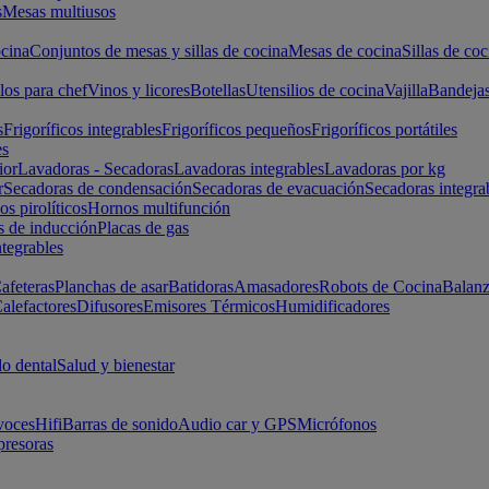
s
Mesas multiusos
cina
Conjuntos de mesas y sillas de cocina
Mesas de cocina
Sillas de coc
los para chef
Vinos y licores
Botellas
Utensilios de cocina
Vajilla
Bandeja
s
Frigoríficos integrables
Frigoríficos pequeños
Frigoríficos portátiles
es
ior
Lavadoras - Secadoras
Lavadoras integrables
Lavadoras por kg
r
Secadoras de condensación
Secadoras de evacuación
Secadoras integra
s pirolíticos
Hornos multifunción
s de inducción
Placas de gas
ntegrables
afeteras
Planchas de asar
Batidoras
Amasadores
Robots de Cocina
Balanz
alefactores
Difusores
Emisores Térmicos
Humidificadores
o dental
Salud y bienestar
voces
Hifi
Barras de sonido
Audio car y GPS
Micrófonos
presoras