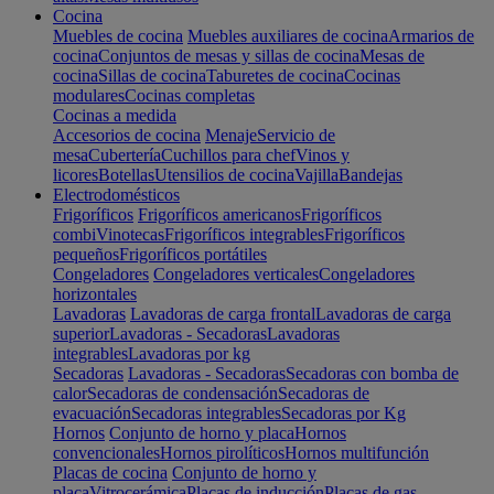
Cocina
Muebles de cocina
Muebles auxiliares de cocina
Armarios de
cocina
Conjuntos de mesas y sillas de cocina
Mesas de
cocina
Sillas de cocina
Taburetes de cocina
Cocinas
modulares
Cocinas completas
Cocinas a medida
Accesorios de cocina
Menaje
Servicio de
mesa
Cubertería
Cuchillos para chef
Vinos y
licores
Botellas
Utensilios de cocina
Vajilla
Bandejas
Electrodomésticos
Frigoríficos
Frigoríficos americanos
Frigoríficos
combi
Vinotecas
Frigoríficos integrables
Frigoríficos
pequeños
Frigoríficos portátiles
Congeladores
Congeladores verticales
Congeladores
horizontales
Lavadoras
Lavadoras de carga frontal
Lavadoras de carga
superior
Lavadoras - Secadoras
Lavadoras
integrables
Lavadoras por kg
Secadoras
Lavadoras - Secadoras
Secadoras con bomba de
calor
Secadoras de condensación
Secadoras de
evacuación
Secadoras integrables
Secadoras por Kg
Hornos
Conjunto de horno y placa
Hornos
convencionales
Hornos pirolíticos
Hornos multifunción
Placas de cocina
Conjunto de horno y
placa
Vitrocerámica
Placas de inducción
Placas de gas