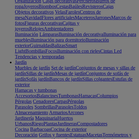
Organización
Cajas decorativas
Percheros
Burros de
ropa
Joyeros
Biombos
Cestas
Baúles
Revisteros
Cajas
Objetos decorativos
Velas
Faroles
Centros de
mesa
Navidad
Flores artificiales
Maceteros
Jarrones
Marcos de
fotos
Figuras decorativas
Cajitas y
joyeros
Relojes
Ambientadores
Iluminación
Lámparas
Iluminación decorativa
Iluminación para
muebles
Iluminación para dormitorio
Iluminación
exterior
Guirnaldas
Balizas
Smart
Light
Bombillas
Focos
Iluminación con rieles
Cintas Led
Tendencias y temporadas
Jardín
Muebles de jardín
Set de jardín
Conjuntos de mesas y sillas de
jardín
Sillas de jardín
Mesas de jardín
Conjuntos de sofás de
jardín
Sofás jardín
Bancos de jardín
Sillas colgantes
Estufas de
exterior
Hamacas y tumbonas
Accesorios
Balancines
Tumbonas
Hamacas
Columpios
Pérgolas
Cenadores
Carpas
Pérgolas
Parasoles
Sombrillas
Parasoles
Toldos
Almacenamiento
Armarios
Arcones
Jardinería
Maquinaria
Huertos
Urbanos
Riego
Plantas
Jardineras
Compostadores
Cocina
Barbacoas
Cocina de exterior
Decoración
Grifos y fuentes
Estatuas
Macetas
Termómetros y