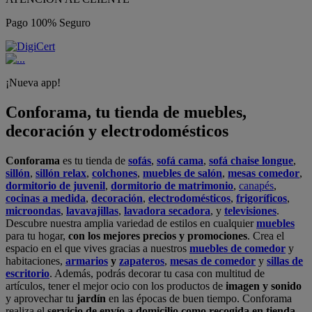
Pago 100% Seguro
¡Nueva app!
Conforama, tu tienda de muebles,
decoración y electrodomésticos
Conforama
es tu tienda de
sofás
,
sofá cama
,
sofá chaise longue
,
sillón
,
sillón relax
,
colchones
,
muebles de salón
,
mesas comedor
,
dormitorio de juvenil
,
dormitorio de matrimonio
,
canapés
,
cocinas a medida
,
decoración
,
electrodomésticos
,
frigoríficos
,
microondas
,
lavavajillas
,
lavadora secadora
, y
televisiones
.
Descubre nuestra amplia variedad de estilos en cualquier
muebles
para tu hogar,
con los mejores precios y promociones
. Crea el
espacio en el que vives gracias a nuestros
muebles de comedor
y
habitaciones,
armarios
y
zapateros
,
mesas de comedor
y
sillas de
escritorio
. Además, podrás decorar tu casa con multitud de
artículos, tener el mejor ocio con los productos de
imagen y sonido
y aprovechar tu
jardín
en las épocas de buen tiempo. Conforama
realiza el
servicio de envío a domicilio como recogida en tienda.