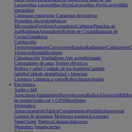
Lavavajillas
Lavavajillas 60cm
Lavavajillas 45cm
Lavavajillas
integrables
Campanas extractoras
Campanas decorativas
Pequeños electrodomésticos
Microondas
Freidoras
Aspiradores
Cafeteras
Planchas de
asar
Batidoras
Amasadores
Robots de Cocina
Balanzas de
Cocina
Tostadoras
Calefacción
Termoventiladores
Convectores
Estufas
Radiadores
Calefactores
D
Térmicos
Humidificadores
Climatización
Ventiladores
Aire acondicionado
Calentadores de agua
Termos eléctricos
Belleza y salud
Cuidado de los hombres
Cuidado
cabello
Cuidado dental
Salud y bienestar
Limpieza
Limpieza a vapor
Robot limpiacristales
Electrónica
Audio y hifi
Auriculares
Adaptadores
Reproductores
Radios
Altavoces
Hifi
Bar
de sonido
Audio car y GPS
Micrófonos
Informática
Almacenamiento
Tablets
Complementos
Portátiles
Impresoras
Gaming & streaming
Monitores gaming
Accesorios
Smart home
Timbres
Cámaras
Altavoces
Wearables
Smartwatches