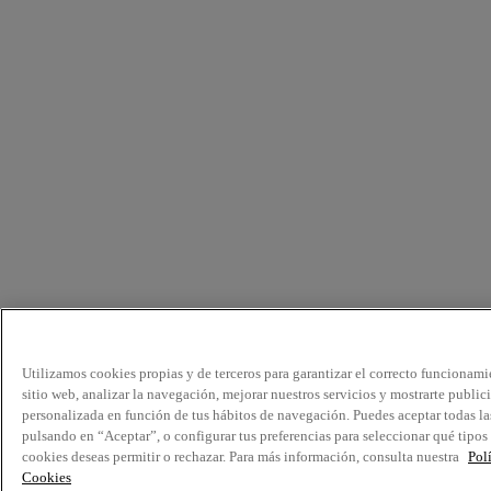
Utilizamos cookies propias y de terceros para garantizar el correcto funcionami
sitio web, analizar la navegación, mejorar nuestros servicios y mostrarte public
personalizada en función de tus hábitos de navegación. Puedes aceptar todas la
pulsando en “Aceptar”, o configurar tus preferencias para seleccionar qué tipos
cookies deseas permitir o rechazar. Para más información, consulta nuestra
Pol
Cookies