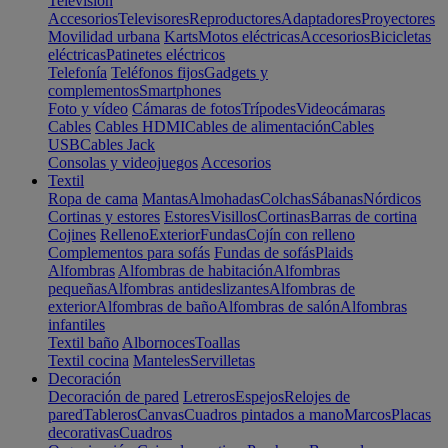
Televisión
Accesorios
Televisores
Reproductores
Adaptadores
Proyectores
Movilidad urbana
Karts
Motos eléctricas
Accesorios
Bicicletas
eléctricas
Patinetes eléctricos
Telefonía
Teléfonos fijos
Gadgets y
complementos
Smartphones
Foto y vídeo
Cámaras de fotos
Trípodes
Videocámaras
Cables
Cables HDMI
Cables de alimentación
Cables
USB
Cables Jack
Consolas y videojuegos
Accesorios
Textil
Ropa de cama
Mantas
Almohadas
Colchas
Sábanas
Nórdicos
Cortinas y estores
Estores
Visillos
Cortinas
Barras de cortina
Cojines
Relleno
Exterior
Fundas
Cojín con relleno
Complementos para sofás
Fundas de sofás
Plaids
Alfombras
Alfombras de habitación
Alfombras
pequeñas
Alfombras antideslizantes
Alfombras de
exterior
Alfombras de baño
Alfombras de salón
Alfombras
infantiles
Textil baño
Albornoces
Toallas
Textil cocina
Manteles
Servilletas
Decoración
Decoración de pared
Letreros
Espejos
Relojes de
pared
Tableros
Canvas
Cuadros pintados a mano
Marcos
Placas
decorativas
Cuadros