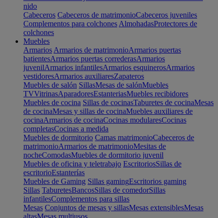
nido
Cabeceros
Cabeceros de matrimonio
Cabeceros juveniles
Complementos para colchones
Almohadas
Protectores de
colchones
Muebles
Armarios
Armarios de matrimonio
Armarios puertas
batientes
Armarios puertas correderas
Armarios
juvenil
Armarios infantiles
Armarios esquineros
Armarios
vestidores
Armarios auxiliares
Zapateros
Muebles de salón
Sillas
Mesas de salón
Muebles
TV
Vitrinas
Aparadores
Estanterias
Muebles recibidores
Muebles de cocina
Sillas de cocinas
Taburetes de cocina
Mesas
de cocina
Mesas y sillas de cocina
Muebles auxiliares de
cocina
Armarios de cocina
Cocinas modulares
Cocinas
completas
Cocinas a medida
Muebles de dormitorio
Camas matrimonio
Cabeceros de
matrimonio
Armarios de matrimonio
Mesitas de
noche
Comodas
Muebles de dormitorio juvenil
Muebles de oficina y teletrabajo
Escritorios
Sillas de
escritorio
Estanterías
Muebles de Gaming
Sillas gaming
Escritorios gaming
Sillas
Taburetes
Bancos
Sillas de comedor
Sillas
infantiles
Complementos para sillas
Mesas
Conjuntos de mesas y sillas
Mesas extensibles
Mesas
altas
Mesas multiusos