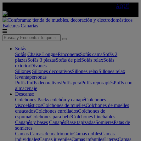
🔵Cambia tu electro con
-10% EXTRA
de descuento ☑️
AQUÍ
Baleares
Canarias
Sofás
Sofás
Chaise Longue
Rinconeras
Sofás cama
Sofás 2
plazas
Sofás 3 plazas
Sofás de piel
Sofás relax
Sofás
exterior
Divanes
Sillones
Sillones decorativos
Sillones relax
Sillones relax
levantapersonas
Puffs
Puffs decorativos
Puffs pera
Puffs reposapiés
Puffs con
almacenaje
Descanso
Colchones
Packs colchón y canapé
Colchones
viscoelásticos
Colchones de muelles
Colchones de muelles
ensacados
Colchones enrollados
Colchones de
espuma
Colchones para bebé
Colchones hinchables
Canapés y bases
Canapés
Base tapizadas
Somieres
Patas de
somieres
Camas
Camas de matrimonio
Camas dobles
Camas
individuales
Camas juveniles
Camas infantiles
Literas
Camas