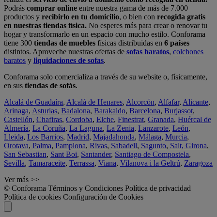
Podrás
comprar online
entre nuestra gama de más de 7.000
productos y
recibirlo en tu domicilio
, o bien con
recogida gratis
en nuestras tiendas física.
No esperes más para crear o renovar tu
hogar y transformarlo en un espacio con mucho estilo. Conforama
tiene 300
tiendas de muebles
físicas distribuidas en
6 países
distintos. Aproveche nuestras ofertas de
sofas baratos
,
colchones
baratos
y
liquidaciones de sofas
.
Conforama solo comercializa a través de su website o, físicamente,
en sus
tiendas de sofás
.
Alcalá de Guadaíra
,
Alcalá de Henares
,
Alcorcón
,
Alfafar
,
Alicante
,
Arinaga
,
Asturias
,
Badalona
,
Barakaldo
,
Barcelona
,
Burjassot
,
Castellón
,
Chafiras
,
Cordoba
,
Elche
,
Finestrat
,
Granada
,
Huércal de
Almería
,
La Coruña
,
La Laguna
,
La Zenia
,
Lanzarote
,
León
,
Lleida
,
Los Barrios
,
Madrid
,
Majadahonda
,
Málaga
,
Murcia
,
Orotava
,
Palma
,
Pamplona
,
Rivas
,
Sabadell
,
Sagunto
,
Salt, Girona
,
San Sebastian
,
Sant Boi
,
Santander
,
Santiago de Compostela
,
Sevilla
,
Tamaraceite
,
Terrassa
,
Viana
,
Vilanova i la Geltrú
,
Zaragoza
Ver más >>
© Conforama
Términos y Condiciones
Política de privacidad
Política de cookies
Configuración de Cookies