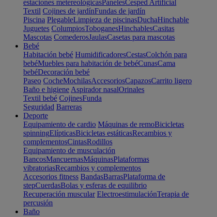
estaciones metereológicas
Paneles
Cesped Artificial
Textil
Cojines de jardín
Fundas de jardín
Piscina
Plegable
Limpieza de piscinas
Ducha
Hinchable
Juguetes
Columpios
Toboganes
Hinchables
Casitas
Mascotas
Comederos
Jaulas
Casetas para mascotas
Bebé
Habitación bebé
Humidificadores
Cestas
Colchón para
bebé
Muebles para habitación de bebé
Cunas
Cama
bebé
Decoración bebé
Paseo
Coche
Mochilas
Accesorios
Capazos
Carrito ligero
Baño e higiene
Aspirador nasal
Orinales
Textil bebé
Cojines
Funda
Seguridad
Barreras
Deporte
Equipamiento de cardio
Máquinas de remo
Bicicletas
spinning
Elípticas
Bicicletas estáticas
Recambios y
complementos
Cintas
Rodillos
Equipamiento de musculación
Bancos
Mancuernas
Máquinas
Plataformas
vibratorias
Recambios y complementos
Accesorios fitness
Bandas
Barras
Plataforma de
step
Cuerdas
Bolas y esferas de equilibrio
Recuperación muscular
Electroestimulación
Terapia de
percusión
Baño