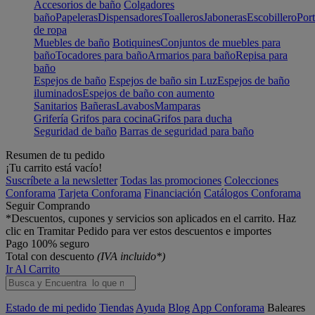
Accesorios de baño
Colgadores
baño
Papeleras
Dispensadores
Toalleros
Jaboneras
Escobillero
Port
de ropa
Muebles de baño
Botiquines
Conjuntos de muebles para
baño
Tocadores para baño
Armarios para baño
Repisa para
baño
Espejos de baño
Espejos de baño sin Luz
Espejos de baño
iluminados
Espejos de baño con aumento
Sanitarios
Bañeras
Lavabos
Mamparas
Grifería
Grifos para cocina
Grifos para ducha
Seguridad de baño
Barras de seguridad para baño
Resumen de tu pedido
¡Tu carrito está vacío!
Suscríbete a la newsletter
Todas las promociones
Colecciones
Conforama
Tarjeta Conforama
Financiación
Catálogos Conforama
Seguir Comprando
*Descuentos, cupones y servicios son aplicados en el carrito. Haz
clic en Tramitar Pedido para ver estos descuentos e importes
Pago 100% seguro
Total con descuento
(IVA incluido*)
Ir Al Carrito
Estado de mi pedido
Tiendas
Ayuda
Blog
App Conforama
Baleares