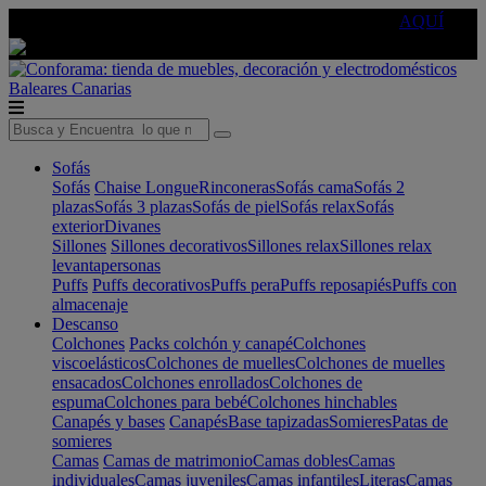
🔵Cambia tu electro con
-10% EXTRA
de descuento ☑️
AQUÍ
Baleares
Canarias
Sofás
Sofás
Chaise Longue
Rinconeras
Sofás cama
Sofás 2
plazas
Sofás 3 plazas
Sofás de piel
Sofás relax
Sofás
exterior
Divanes
Sillones
Sillones decorativos
Sillones relax
Sillones relax
levantapersonas
Puffs
Puffs decorativos
Puffs pera
Puffs reposapiés
Puffs con
almacenaje
Descanso
Colchones
Packs colchón y canapé
Colchones
viscoelásticos
Colchones de muelles
Colchones de muelles
ensacados
Colchones enrollados
Colchones de
espuma
Colchones para bebé
Colchones hinchables
Canapés y bases
Canapés
Base tapizadas
Somieres
Patas de
somieres
Camas
Camas de matrimonio
Camas dobles
Camas
individuales
Camas juveniles
Camas infantiles
Literas
Camas