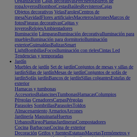
Organización
Cajas decorativas
Percheros
Burros de
ropa
Joyeros
Biombos
Cestas
Baúles
Revisteros
Cajas
Objetos decorativos
Velas
Faroles
Centros de
mesa
Navidad
Flores artificiales
Maceteros
Jarrones
Marcos de
fotos
Figuras decorativas
Cajitas y
joyeros
Relojes
Ambientadores
Iluminación
Lámparas
Iluminación decorativa
Iluminación para
muebles
Iluminación para dormitorio
Iluminación
exterior
Guirnaldas
Balizas
Smart
Light
Bombillas
Focos
Iluminación con rieles
Cintas Led
Tendencias y temporadas
Jardín
Muebles de jardín
Set de jardín
Conjuntos de mesas y sillas de
jardín
Sillas de jardín
Mesas de jardín
Conjuntos de sofás de
jardín
Sofás jardín
Bancos de jardín
Sillas colgantes
Estufas de
exterior
Hamacas y tumbonas
Accesorios
Balancines
Tumbonas
Hamacas
Columpios
Pérgolas
Cenadores
Carpas
Pérgolas
Parasoles
Sombrillas
Parasoles
Toldos
Almacenamiento
Armarios
Arcones
Jardinería
Maquinaria
Huertos
Urbanos
Riego
Plantas
Jardineras
Compostadores
Cocina
Barbacoas
Cocina de exterior
Decoración
Grifos y fuentes
Estatuas
Macetas
Termómetros y