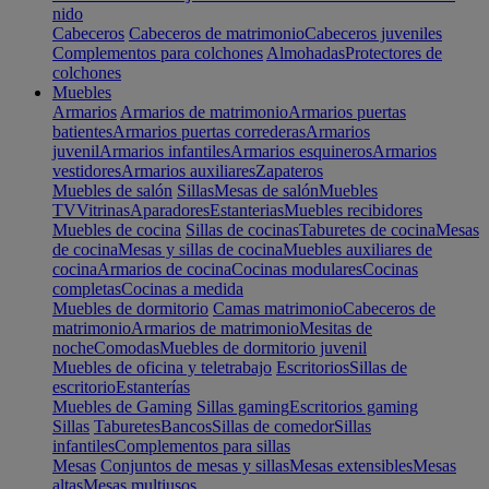
nido
Cabeceros
Cabeceros de matrimonio
Cabeceros juveniles
Complementos para colchones
Almohadas
Protectores de
colchones
Muebles
Armarios
Armarios de matrimonio
Armarios puertas
batientes
Armarios puertas correderas
Armarios
juvenil
Armarios infantiles
Armarios esquineros
Armarios
vestidores
Armarios auxiliares
Zapateros
Muebles de salón
Sillas
Mesas de salón
Muebles
TV
Vitrinas
Aparadores
Estanterias
Muebles recibidores
Muebles de cocina
Sillas de cocinas
Taburetes de cocina
Mesas
de cocina
Mesas y sillas de cocina
Muebles auxiliares de
cocina
Armarios de cocina
Cocinas modulares
Cocinas
completas
Cocinas a medida
Muebles de dormitorio
Camas matrimonio
Cabeceros de
matrimonio
Armarios de matrimonio
Mesitas de
noche
Comodas
Muebles de dormitorio juvenil
Muebles de oficina y teletrabajo
Escritorios
Sillas de
escritorio
Estanterías
Muebles de Gaming
Sillas gaming
Escritorios gaming
Sillas
Taburetes
Bancos
Sillas de comedor
Sillas
infantiles
Complementos para sillas
Mesas
Conjuntos de mesas y sillas
Mesas extensibles
Mesas
altas
Mesas multiusos