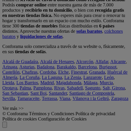
Podrás
comprar online
entre nuestra gama de más de 7.000
productos y
recibirlo en tu domicilio
, o bien con
recogida gratis
en nuestras tiendas física.
No esperes más para crear o renovar tu
hogar y transformarlo en un espacio con mucho estilo. Conforama
tiene 300
tiendas de muebles
físicas distribuidas en
6 países
distintos. Aproveche nuestras ofertas de
sofas baratos
,
colchones
baratos
y
liquidaciones de sofas
.
Conforama solo comercializa a través de su website o, físicamente,
en sus
tiendas de sofás
.
Alcalá de Guadaíra
,
Alcalá de Henares
,
Alcorcón
,
Alfafar
,
Alicante
,
Arinaga
,
Asturias
,
Badalona
,
Barakaldo
,
Barcelona
,
Burjassot
,
Castellón
,
Chafiras
,
Cordoba
,
Elche
,
Finestrat
,
Granada
,
Huércal de
Almería
,
La Coruña
,
La Laguna
,
La Zenia
,
Lanzarote
,
León
,
Lleida
,
Los Barrios
,
Madrid
,
Majadahonda
,
Málaga
,
Murcia
,
Orotava
,
Palma
,
Pamplona
,
Rivas
,
Sabadell
,
Sagunto
,
Salt, Girona
,
San Sebastian
,
Sant Boi
,
Santander
,
Santiago de Compostela
,
Sevilla
,
Tamaraceite
,
Terrassa
,
Viana
,
Vilanova i la Geltrú
,
Zaragoza
Ver más >>
© Conforama
Términos y Condiciones
Política de privacidad
Política de cookies
Configuración de Cookies