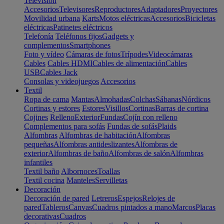
Televisión
Accesorios
Televisores
Reproductores
Adaptadores
Proyectores
Movilidad urbana
Karts
Motos eléctricas
Accesorios
Bicicletas
eléctricas
Patinetes eléctricos
Telefonía
Teléfonos fijos
Gadgets y
complementos
Smartphones
Foto y vídeo
Cámaras de fotos
Trípodes
Videocámaras
Cables
Cables HDMI
Cables de alimentación
Cables
USB
Cables Jack
Consolas y videojuegos
Accesorios
Textil
Ropa de cama
Mantas
Almohadas
Colchas
Sábanas
Nórdicos
Cortinas y estores
Estores
Visillos
Cortinas
Barras de cortina
Cojines
Relleno
Exterior
Fundas
Cojín con relleno
Complementos para sofás
Fundas de sofás
Plaids
Alfombras
Alfombras de habitación
Alfombras
pequeñas
Alfombras antideslizantes
Alfombras de
exterior
Alfombras de baño
Alfombras de salón
Alfombras
infantiles
Textil baño
Albornoces
Toallas
Textil cocina
Manteles
Servilletas
Decoración
Decoración de pared
Letreros
Espejos
Relojes de
pared
Tableros
Canvas
Cuadros pintados a mano
Marcos
Placas
decorativas
Cuadros