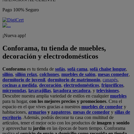
Pago 100% Seguro
¡Nueva app!
Conforama, tu tienda de muebles,
decoración y electrodomésticos
Conforama
es tu tienda de
sofás
,
sofá cama
,
sofá chaise longue
,
sillón
,
sillón relax
,
colchones
,
muebles de salón
,
mesas comedor
,
dormitorio de juvenil
,
dormitorio de matrimonio
,
canapés
,
cocinas a medida
,
decoración
,
electrodomésticos
,
frigoríficos
,
microondas
,
lavavajillas
,
lavadora secadora
, y
televisiones
.
Descubre nuestra amplia variedad de estilos en cualquier
muebles
para tu hogar,
con los mejores precios y promociones
. Crea el
espacio en el que vives gracias a nuestros
muebles de comedor
y
habitaciones,
armarios
y
zapateros
,
mesas de comedor
y
sillas de
escritorio
. Además, podrás decorar tu casa con multitud de
artículos, tener el mejor ocio con los productos de
imagen y sonido
y aprovechar tu
jardín
en las épocas de buen tiempo. Conforama
realiza el
servicio de envío a domicilio como recogida en tienda.