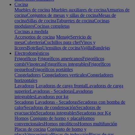
Cocina
Muebles de cocina
Muebles auxiliares de cocina
Armarios de
cocina
Conjuntos de mesas y sillas de cocina
Mesas de
cocina
Sillas de cocina
Taburetes de cocina
Cocinas
modulares
Cocinas completas
Cocinas a medida
Accesorios de cocina
Menaje
Servicio de
mesa
Cubertería
Cuchillos para chef
Vinos y
licores
Botellas
Utensilios de cocina
Vajilla
Bandejas
Electrodomésticos
Frigoríficos
Frigoríficos americanos
Frigoríficos
combi
Vinotecas
Frigoríficos integrables
Frigoríficos
pequeños
Frigoríficos portátiles
Congeladores
Congeladores verticales
Congeladores
horizontales
Lavadoras
Lavadoras de carga frontal
Lavadoras de carga
superior
Lavadoras - Secadoras
Lavadoras
integrables
Lavadoras por kg
Secadoras
Lavadoras - Secadoras
Secadoras con bomba de
calor
Secadoras de condensación
Secadoras de
evacuación
Secadoras integrables
Secadoras por Kg
Hornos
Conjunto de horno y placa
Hornos
convencionales
Hornos pirolíticos
Hornos multifunción
Placas de cocina
Conjunto de horno y
placa
Vitrocerámica
Placas de inducción
Placas de gas