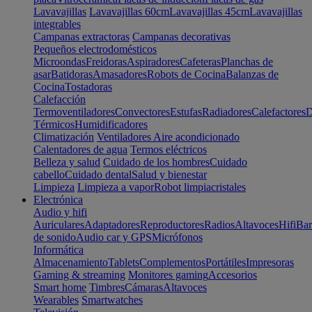
Lavavajillas
Lavavajillas 60cm
Lavavajillas 45cm
Lavavajillas
integrables
Campanas extractoras
Campanas decorativas
Pequeños electrodomésticos
Microondas
Freidoras
Aspiradores
Cafeteras
Planchas de
asar
Batidoras
Amasadores
Robots de Cocina
Balanzas de
Cocina
Tostadoras
Calefacción
Termoventiladores
Convectores
Estufas
Radiadores
Calefactores
D
Térmicos
Humidificadores
Climatización
Ventiladores
Aire acondicionado
Calentadores de agua
Termos eléctricos
Belleza y salud
Cuidado de los hombres
Cuidado
cabello
Cuidado dental
Salud y bienestar
Limpieza
Limpieza a vapor
Robot limpiacristales
Electrónica
Audio y hifi
Auriculares
Adaptadores
Reproductores
Radios
Altavoces
Hifi
Bar
de sonido
Audio car y GPS
Micrófonos
Informática
Almacenamiento
Tablets
Complementos
Portátiles
Impresoras
Gaming & streaming
Monitores gaming
Accesorios
Smart home
Timbres
Cámaras
Altavoces
Wearables
Smartwatches