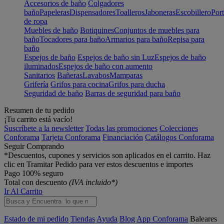
Accesorios de baño
Colgadores
baño
Papeleras
Dispensadores
Toalleros
Jaboneras
Escobillero
Port
de ropa
Muebles de baño
Botiquines
Conjuntos de muebles para
baño
Tocadores para baño
Armarios para baño
Repisa para
baño
Espejos de baño
Espejos de baño sin Luz
Espejos de baño
iluminados
Espejos de baño con aumento
Sanitarios
Bañeras
Lavabos
Mamparas
Grifería
Grifos para cocina
Grifos para ducha
Seguridad de baño
Barras de seguridad para baño
Resumen de tu pedido
¡Tu carrito está vacío!
Suscríbete a la newsletter
Todas las promociones
Colecciones
Conforama
Tarjeta Conforama
Financiación
Catálogos Conforama
Seguir Comprando
*Descuentos, cupones y servicios son aplicados en el carrito. Haz
clic en Tramitar Pedido para ver estos descuentos e importes
Pago 100% seguro
Total con descuento
(IVA incluido*)
Ir Al Carrito
Estado de mi pedido
Tiendas
Ayuda
Blog
App Conforama
Baleares