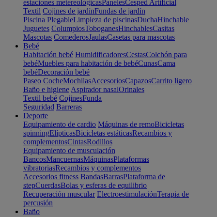
estaciones metereológicas
Paneles
Cesped Artificial
Textil
Cojines de jardín
Fundas de jardín
Piscina
Plegable
Limpieza de piscinas
Ducha
Hinchable
Juguetes
Columpios
Toboganes
Hinchables
Casitas
Mascotas
Comederos
Jaulas
Casetas para mascotas
Bebé
Habitación bebé
Humidificadores
Cestas
Colchón para
bebé
Muebles para habitación de bebé
Cunas
Cama
bebé
Decoración bebé
Paseo
Coche
Mochilas
Accesorios
Capazos
Carrito ligero
Baño e higiene
Aspirador nasal
Orinales
Textil bebé
Cojines
Funda
Seguridad
Barreras
Deporte
Equipamiento de cardio
Máquinas de remo
Bicicletas
spinning
Elípticas
Bicicletas estáticas
Recambios y
complementos
Cintas
Rodillos
Equipamiento de musculación
Bancos
Mancuernas
Máquinas
Plataformas
vibratorias
Recambios y complementos
Accesorios fitness
Bandas
Barras
Plataforma de
step
Cuerdas
Bolas y esferas de equilibrio
Recuperación muscular
Electroestimulación
Terapia de
percusión
Baño