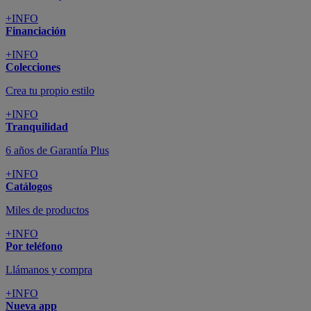
+INFO
Financiación
+INFO
Colecciones
Crea tu propio estilo
+INFO
Tranquilidad
6 años de Garantía Plus
+INFO
Catálogos
Miles de productos
+INFO
Por teléfono
Llámanos y compra
+INFO
Nueva app