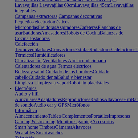
Lavavajillas
Lavavajillas 60cm
Lavavajillas 45cm
Lavavajillas
integrables
Campanas extractoras
Campanas decorativas
Pequeños electrodomésticos
Microondas
Freidoras
Aspiradores
Cafeteras
Planchas de
asar
Batidoras
Amasadores
Robots de Cocina
Balanzas de
Cocina
Tostadoras
Calefacción
Termoventiladores
Convectores
Estufas
Radiadores
Calefactores
D
Térmicos
Humidificadores
Climatización
Ventiladores
Aire acondicionado
Calentadores de agua
Termos eléctricos
Belleza y salud
Cuidado de los hombres
Cuidado
cabello
Cuidado dental
Salud y bienestar
Limpieza
Limpieza a vapor
Robot limpiacristales
Electrónica
Audio y hifi
Auriculares
Adaptadores
Reproductores
Radios
Altavoces
Hifi
Bar
de sonido
Audio car y GPS
Micrófonos
Informática
Almacenamiento
Tablets
Complementos
Portátiles
Impresoras
Gaming & streaming
Monitores gaming
Accesorios
Smart home
Timbres
Cámaras
Altavoces
Wearables
Smartwatches