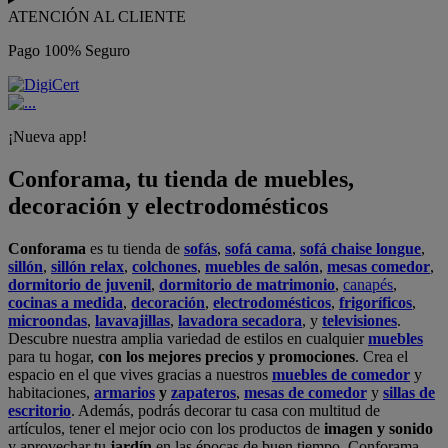
ATENCIÓN AL CLIENTE
Pago 100% Seguro
¡Nueva app!
Conforama, tu tienda de muebles,
decoración y electrodomésticos
Conforama
es tu tienda de
sofás
,
sofá cama
,
sofá chaise longue
,
sillón
,
sillón relax
,
colchones
,
muebles de salón
,
mesas comedor
,
dormitorio de juvenil
,
dormitorio de matrimonio
,
canapés
,
cocinas a medida
,
decoración
,
electrodomésticos
,
frigoríficos
,
microondas
,
lavavajillas
,
lavadora secadora
, y
televisiones
.
Descubre nuestra amplia variedad de estilos en cualquier
muebles
para tu hogar,
con los mejores precios y promociones
. Crea el
espacio en el que vives gracias a nuestros
muebles de comedor
y
habitaciones,
armarios
y
zapateros
,
mesas de comedor
y
sillas de
escritorio
. Además, podrás decorar tu casa con multitud de
artículos, tener el mejor ocio con los productos de
imagen y sonido
y aprovechar tu
jardín
en las épocas de buen tiempo. Conforama