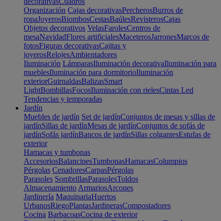
decorativas
Cuadros
Organización
Cajas decorativas
Percheros
Burros de
ropa
Joyeros
Biombos
Cestas
Baúles
Revisteros
Cajas
Objetos decorativos
Velas
Faroles
Centros de
mesa
Navidad
Flores artificiales
Maceteros
Jarrones
Marcos de
fotos
Figuras decorativas
Cajitas y
joyeros
Relojes
Ambientadores
Iluminación
Lámparas
Iluminación decorativa
Iluminación para
muebles
Iluminación para dormitorio
Iluminación
exterior
Guirnaldas
Balizas
Smart
Light
Bombillas
Focos
Iluminación con rieles
Cintas Led
Tendencias y temporadas
Jardín
Muebles de jardín
Set de jardín
Conjuntos de mesas y sillas de
jardín
Sillas de jardín
Mesas de jardín
Conjuntos de sofás de
jardín
Sofás jardín
Bancos de jardín
Sillas colgantes
Estufas de
exterior
Hamacas y tumbonas
Accesorios
Balancines
Tumbonas
Hamacas
Columpios
Pérgolas
Cenadores
Carpas
Pérgolas
Parasoles
Sombrillas
Parasoles
Toldos
Almacenamiento
Armarios
Arcones
Jardinería
Maquinaria
Huertos
Urbanos
Riego
Plantas
Jardineras
Compostadores
Cocina
Barbacoas
Cocina de exterior