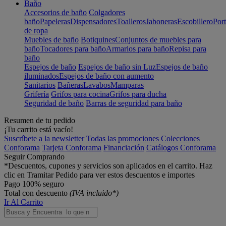
Baño
Accesorios de baño
Colgadores
baño
Papeleras
Dispensadores
Toalleros
Jaboneras
Escobillero
Port
de ropa
Muebles de baño
Botiquines
Conjuntos de muebles para
baño
Tocadores para baño
Armarios para baño
Repisa para
baño
Espejos de baño
Espejos de baño sin Luz
Espejos de baño
iluminados
Espejos de baño con aumento
Sanitarios
Bañeras
Lavabos
Mamparas
Grifería
Grifos para cocina
Grifos para ducha
Seguridad de baño
Barras de seguridad para baño
Resumen de tu pedido
¡Tu carrito está vacío!
Suscríbete a la newsletter
Todas las promociones
Colecciones
Conforama
Tarjeta Conforama
Financiación
Catálogos Conforama
Seguir Comprando
*Descuentos, cupones y servicios son aplicados en el carrito. Haz
clic en Tramitar Pedido para ver estos descuentos e importes
Pago 100% seguro
Total con descuento
(IVA incluido*)
Ir Al Carrito