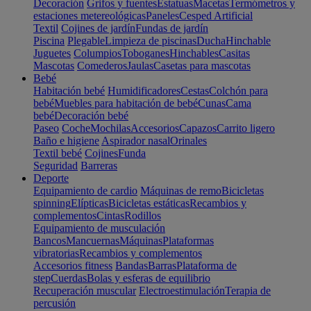
Decoración
Grifos y fuentes
Estatuas
Macetas
Termómetros y
estaciones metereológicas
Paneles
Cesped Artificial
Textil
Cojines de jardín
Fundas de jardín
Piscina
Plegable
Limpieza de piscinas
Ducha
Hinchable
Juguetes
Columpios
Toboganes
Hinchables
Casitas
Mascotas
Comederos
Jaulas
Casetas para mascotas
Bebé
Habitación bebé
Humidificadores
Cestas
Colchón para
bebé
Muebles para habitación de bebé
Cunas
Cama
bebé
Decoración bebé
Paseo
Coche
Mochilas
Accesorios
Capazos
Carrito ligero
Baño e higiene
Aspirador nasal
Orinales
Textil bebé
Cojines
Funda
Seguridad
Barreras
Deporte
Equipamiento de cardio
Máquinas de remo
Bicicletas
spinning
Elípticas
Bicicletas estáticas
Recambios y
complementos
Cintas
Rodillos
Equipamiento de musculación
Bancos
Mancuernas
Máquinas
Plataformas
vibratorias
Recambios y complementos
Accesorios fitness
Bandas
Barras
Plataforma de
step
Cuerdas
Bolas y esferas de equilibrio
Recuperación muscular
Electroestimulación
Terapia de
percusión