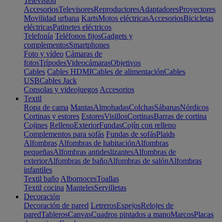
Televisión
Accesorios
Televisores
Reproductores
Adaptadores
Proyectores
Movilidad urbana
Karts
Motos eléctricas
Accesorios
Bicicletas
eléctricas
Patinetes eléctricos
Telefonía
Teléfonos fijos
Gadgets y
complementos
Smartphones
Foto y vídeo
Cámaras de
fotos
Trípodes
Videocámaras
Objetivos
Cables
Cables HDMI
Cables de alimentación
Cables
USB
Cables Jack
Consolas y videojuegos
Accesorios
Textil
Ropa de cama
Mantas
Almohadas
Colchas
Sábanas
Nórdicos
Cortinas y estores
Estores
Visillos
Cortinas
Barras de cortina
Cojines
Relleno
Exterior
Fundas
Cojín con relleno
Complementos para sofás
Fundas de sofás
Plaids
Alfombras
Alfombras de habitación
Alfombras
pequeñas
Alfombras antideslizantes
Alfombras de
exterior
Alfombras de baño
Alfombras de salón
Alfombras
infantiles
Textil baño
Albornoces
Toallas
Textil cocina
Manteles
Servilletas
Decoración
Decoración de pared
Letreros
Espejos
Relojes de
pared
Tableros
Canvas
Cuadros pintados a mano
Marcos
Placas