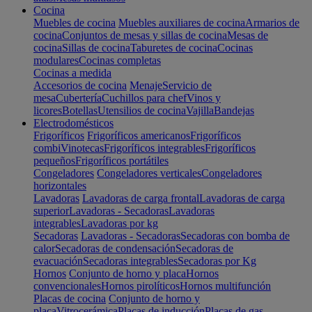
Cocina
Muebles de cocina
Muebles auxiliares de cocina
Armarios de
cocina
Conjuntos de mesas y sillas de cocina
Mesas de
cocina
Sillas de cocina
Taburetes de cocina
Cocinas
modulares
Cocinas completas
Cocinas a medida
Accesorios de cocina
Menaje
Servicio de
mesa
Cubertería
Cuchillos para chef
Vinos y
licores
Botellas
Utensilios de cocina
Vajilla
Bandejas
Electrodomésticos
Frigoríficos
Frigoríficos americanos
Frigoríficos
combi
Vinotecas
Frigoríficos integrables
Frigoríficos
pequeños
Frigoríficos portátiles
Congeladores
Congeladores verticales
Congeladores
horizontales
Lavadoras
Lavadoras de carga frontal
Lavadoras de carga
superior
Lavadoras - Secadoras
Lavadoras
integrables
Lavadoras por kg
Secadoras
Lavadoras - Secadoras
Secadoras con bomba de
calor
Secadoras de condensación
Secadoras de
evacuación
Secadoras integrables
Secadoras por Kg
Hornos
Conjunto de horno y placa
Hornos
convencionales
Hornos pirolíticos
Hornos multifunción
Placas de cocina
Conjunto de horno y
placa
Vitrocerámica
Placas de inducción
Placas de gas