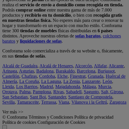
realiza el
servicio de envío a domicilio como recogida en tienda.
Podrás
comprar online
entre nuestra gama de más de 7.000
productos y
recibirlo en tu domicilio
, o bien con
recogida gratis
en nuestras tiendas física.
No esperes más para crear o renovar tu
hogar y transformarlo en un espacio con mucho estilo. Conforama
tiene 300
tiendas de muebles
físicas distribuidas en
6 países
distintos. Aproveche nuestras ofertas de
sofas baratos
,
colchones
baratos
y
liquidaciones de sofas
.
Conforama solo comercializa a través de su website o, físicamente,
en sus
tiendas de sofás
.
Alcalá de Guadaíra
,
Alcalá de Henares
,
Alcorcón
,
Alfafar
,
Alicante
,
Arinaga
,
Asturias
,
Badalona
,
Barakaldo
,
Barcelona
,
Burjassot
,
Castellón
,
Chafiras
,
Cordoba
,
Elche
,
Finestrat
,
Granada
,
Huércal de
Almería
,
La Coruña
,
La Laguna
,
La Zenia
,
Lanzarote
,
León
,
Lleida
,
Los Barrios
,
Madrid
,
Majadahonda
,
Málaga
,
Murcia
,
Orotava
,
Palma
,
Pamplona
,
Rivas
,
Sabadell
,
Sagunto
,
Salt, Girona
,
San Sebastian
,
Sant Boi
,
Santander
,
Santiago de Compostela
,
Sevilla
,
Tamaraceite
,
Terrassa
,
Viana
,
Vilanova i la Geltrú
,
Zaragoza
Ver más >>
© Conforama
Términos y Condiciones
Política de privacidad
Política de cookies
Configuración de Cookies