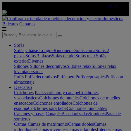
🔵Cambia tu electro con
-10% EXTRA
de descuento ☑️
AQUÍ
Baleares
Canarias
Sofás
Sofás
Chaise Longue
Rinconeras
Sofás cama
Sofás 2
plazas
Sofás 3 plazas
Sofás de piel
Sofás relax
Sofás
exterior
Divanes
Sillones
Sillones decorativos
Sillones relax
Sillones relax
levantapersonas
Puffs
Puffs decorativos
Puffs pera
Puffs reposapiés
Puffs con
almacenaje
Descanso
Colchones
Packs colchón y canapé
Colchones
viscoelásticos
Colchones de muelles
Colchones de muelles
ensacados
Colchones enrollados
Colchones de
espuma
Colchones para bebé
Colchones hinchables
Canapés y bases
Canapés
Base tapizadas
Somieres
Patas de
somieres
Camas
Camas de matrimonio
Camas dobles
Camas
individuales
Camas juveniles
Camas infantiles
Literas
Camas