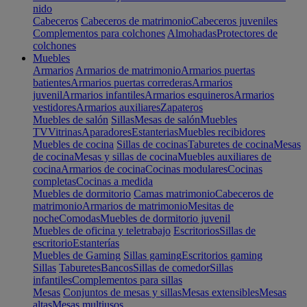
nido
Cabeceros
Cabeceros de matrimonio
Cabeceros juveniles
Complementos para colchones
Almohadas
Protectores de
colchones
Muebles
Armarios
Armarios de matrimonio
Armarios puertas
batientes
Armarios puertas correderas
Armarios
juvenil
Armarios infantiles
Armarios esquineros
Armarios
vestidores
Armarios auxiliares
Zapateros
Muebles de salón
Sillas
Mesas de salón
Muebles
TV
Vitrinas
Aparadores
Estanterias
Muebles recibidores
Muebles de cocina
Sillas de cocinas
Taburetes de cocina
Mesas
de cocina
Mesas y sillas de cocina
Muebles auxiliares de
cocina
Armarios de cocina
Cocinas modulares
Cocinas
completas
Cocinas a medida
Muebles de dormitorio
Camas matrimonio
Cabeceros de
matrimonio
Armarios de matrimonio
Mesitas de
noche
Comodas
Muebles de dormitorio juvenil
Muebles de oficina y teletrabajo
Escritorios
Sillas de
escritorio
Estanterías
Muebles de Gaming
Sillas gaming
Escritorios gaming
Sillas
Taburetes
Bancos
Sillas de comedor
Sillas
infantiles
Complementos para sillas
Mesas
Conjuntos de mesas y sillas
Mesas extensibles
Mesas
altas
Mesas multiusos