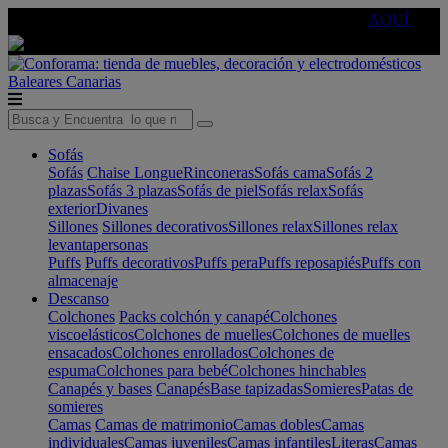
🔵Cambia tu electro con
-10% EXTRA
de descuento ☑️
AQUÍ
Baleares
Canarias
Sofás
Sofás
Chaise Longue
Rinconeras
Sofás cama
Sofás 2
plazas
Sofás 3 plazas
Sofás de piel
Sofás relax
Sofás
exterior
Divanes
Sillones
Sillones decorativos
Sillones relax
Sillones relax
levantapersonas
Puffs
Puffs decorativos
Puffs pera
Puffs reposapiés
Puffs con
almacenaje
Descanso
Colchones
Packs colchón y canapé
Colchones
viscoelásticos
Colchones de muelles
Colchones de muelles
ensacados
Colchones enrollados
Colchones de
espuma
Colchones para bebé
Colchones hinchables
Canapés y bases
Canapés
Base tapizadas
Somieres
Patas de
somieres
Camas
Camas de matrimonio
Camas dobles
Camas
individuales
Camas juveniles
Camas infantiles
Literas
Camas