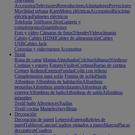
Televisión
Accesorios
Televisores
Reproductores
Adaptadores
Proyectores
Movilidad urbana
Karts
Motos eléctricas
Accesorios
Bicicletas
eléctricas
Patinetes eléctricos
Telefonía
Teléfonos fijos
Gadgets y
complementos
Smartphones
Foto y vídeo
Cámaras de fotos
Trípodes
Videocámaras
Cables
Cables HDMI
Cables de alimentación
Cables
USB
Cables Jack
Consolas y videojuegos
Accesorios
Textil
Ropa de cama
Mantas
Almohadas
Colchas
Sábanas
Nórdicos
Cortinas y estores
Estores
Visillos
Cortinas
Barras de cortina
Cojines
Relleno
Exterior
Fundas
Cojín con relleno
Complementos para sofás
Fundas de sofás
Plaids
Alfombras
Alfombras de habitación
Alfombras
pequeñas
Alfombras antideslizantes
Alfombras de
exterior
Alfombras de baño
Alfombras de salón
Alfombras
infantiles
Textil baño
Albornoces
Toallas
Textil cocina
Manteles
Servilletas
Decoración
Decoración de pared
Letreros
Espejos
Relojes de
pared
Tableros
Canvas
Cuadros pintados a mano
Marcos
Placas
decorativas
Cuadros