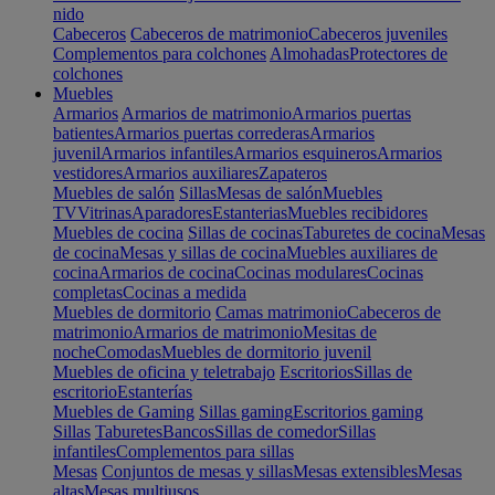
nido
Cabeceros
Cabeceros de matrimonio
Cabeceros juveniles
Complementos para colchones
Almohadas
Protectores de
colchones
Muebles
Armarios
Armarios de matrimonio
Armarios puertas
batientes
Armarios puertas correderas
Armarios
juvenil
Armarios infantiles
Armarios esquineros
Armarios
vestidores
Armarios auxiliares
Zapateros
Muebles de salón
Sillas
Mesas de salón
Muebles
TV
Vitrinas
Aparadores
Estanterias
Muebles recibidores
Muebles de cocina
Sillas de cocinas
Taburetes de cocina
Mesas
de cocina
Mesas y sillas de cocina
Muebles auxiliares de
cocina
Armarios de cocina
Cocinas modulares
Cocinas
completas
Cocinas a medida
Muebles de dormitorio
Camas matrimonio
Cabeceros de
matrimonio
Armarios de matrimonio
Mesitas de
noche
Comodas
Muebles de dormitorio juvenil
Muebles de oficina y teletrabajo
Escritorios
Sillas de
escritorio
Estanterías
Muebles de Gaming
Sillas gaming
Escritorios gaming
Sillas
Taburetes
Bancos
Sillas de comedor
Sillas
infantiles
Complementos para sillas
Mesas
Conjuntos de mesas y sillas
Mesas extensibles
Mesas
altas
Mesas multiusos