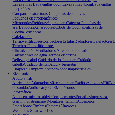
Lavavajillas
Lavavajillas 60cm
Lavavajillas 45cm
Lavavajillas
integrables
Campanas extractoras
Campanas decorativas
Pequeños electrodomésticos
Microondas
Freidoras
Aspiradores
Cafeteras
Planchas de
asar
Batidoras
Amasadores
Robots de Cocina
Balanzas de
Cocina
Tostadoras
Calefacción
Termoventiladores
Convectores
Estufas
Radiadores
Calefactores
D
Térmicos
Humidificadores
Climatización
Ventiladores
Aire acondicionado
Calentadores de agua
Termos eléctricos
Belleza y salud
Cuidado de los hombres
Cuidado
cabello
Cuidado dental
Salud y bienestar
Limpieza
Limpieza a vapor
Robot limpiacristales
Electrónica
Audio y hifi
Auriculares
Adaptadores
Reproductores
Radios
Altavoces
Hifi
Bar
de sonido
Audio car y GPS
Micrófonos
Informática
Almacenamiento
Tablets
Complementos
Portátiles
Impresoras
Gaming & streaming
Monitores gaming
Accesorios
Smart home
Timbres
Cámaras
Altavoces
Wearables
Smartwatches