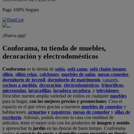
Pago 100% Seguro
¡Nueva app!
Conforama, tu tienda de muebles,
decoración y electrodomésticos
Conforama
es tu tienda de
sofás
,
sofá cama
,
sofá chaise longue
,
sillón
,
sillón relax
,
colchones
,
muebles de salón
,
mesas comedor
,
dormitorio de juvenil
,
dormitorio de matrimonio
,
canapés
,
cocinas a medida
,
decoración
,
electrodomésticos
,
frigoríficos
,
microondas
,
lavavajillas
,
lavadora secadora
, y
televisiones
.
Descubre nuestra amplia variedad de estilos en cualquier
muebles
para tu hogar,
con los mejores precios y promociones
. Crea el
espacio en el que vives gracias a nuestros
muebles de comedor
y
habitaciones,
armarios
y
zapateros
,
mesas de comedor
y
sillas de
escritorio
. Además, podrás decorar tu casa con multitud de
artículos, tener el mejor ocio con los productos de
imagen y sonido
y aprovechar tu
jardín
en las épocas de buen tiempo. Conforama
realiza el
servicio de envío a domicilio como recogida en tienda.