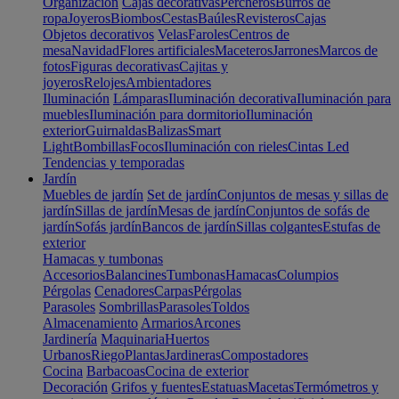
Organización
Cajas decorativas
Percheros
Burros de
ropa
Joyeros
Biombos
Cestas
Baúles
Revisteros
Cajas
Objetos decorativos
Velas
Faroles
Centros de
mesa
Navidad
Flores artificiales
Maceteros
Jarrones
Marcos de
fotos
Figuras decorativas
Cajitas y
joyeros
Relojes
Ambientadores
Iluminación
Lámparas
Iluminación decorativa
Iluminación para
muebles
Iluminación para dormitorio
Iluminación
exterior
Guirnaldas
Balizas
Smart
Light
Bombillas
Focos
Iluminación con rieles
Cintas Led
Tendencias y temporadas
Jardín
Muebles de jardín
Set de jardín
Conjuntos de mesas y sillas de
jardín
Sillas de jardín
Mesas de jardín
Conjuntos de sofás de
jardín
Sofás jardín
Bancos de jardín
Sillas colgantes
Estufas de
exterior
Hamacas y tumbonas
Accesorios
Balancines
Tumbonas
Hamacas
Columpios
Pérgolas
Cenadores
Carpas
Pérgolas
Parasoles
Sombrillas
Parasoles
Toldos
Almacenamiento
Armarios
Arcones
Jardinería
Maquinaria
Huertos
Urbanos
Riego
Plantas
Jardineras
Compostadores
Cocina
Barbacoas
Cocina de exterior
Decoración
Grifos y fuentes
Estatuas
Macetas
Termómetros y