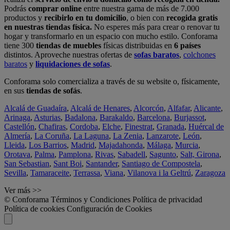
Podrás
comprar online
entre nuestra gama de más de 7.000
productos y
recibirlo en tu domicilio
, o bien con
recogida gratis
en nuestras tiendas física.
No esperes más para crear o renovar tu
hogar y transformarlo en un espacio con mucho estilo. Conforama
tiene 300
tiendas de muebles
físicas distribuidas en
6 países
distintos. Aproveche nuestras ofertas de
sofas baratos
,
colchones
baratos
y
liquidaciones de sofas
.
Conforama solo comercializa a través de su website o, físicamente,
en sus
tiendas de sofás
.
Alcalá de Guadaíra
,
Alcalá de Henares
,
Alcorcón
,
Alfafar
,
Alicante
,
Arinaga
,
Asturias
,
Badalona
,
Barakaldo
,
Barcelona
,
Burjassot
,
Castellón
,
Chafiras
,
Cordoba
,
Elche
,
Finestrat
,
Granada
,
Huércal de
Almería
,
La Coruña
,
La Laguna
,
La Zenia
,
Lanzarote
,
León
,
Lleida
,
Los Barrios
,
Madrid
,
Majadahonda
,
Málaga
,
Murcia
,
Orotava
,
Palma
,
Pamplona
,
Rivas
,
Sabadell
,
Sagunto
,
Salt, Girona
,
San Sebastian
,
Sant Boi
,
Santander
,
Santiago de Compostela
,
Sevilla
,
Tamaraceite
,
Terrassa
,
Viana
,
Vilanova i la Geltrú
,
Zaragoza
Ver más >>
© Conforama
Términos y Condiciones
Política de privacidad
Política de cookies
Configuración de Cookies