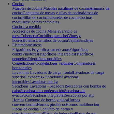
Cocina
Muebles de cocina
Muebles auxiliares de cocina
Armarios de
cocina
Conjuntos de mesas y sillas de cocina
Mesas de
cocina
Sillas de cocina
Taburetes de cocina
Cocinas
modulares
Cocinas completas
Cocinas a medida
Accesorios de cocina
Menaje
Servicio de
mesa
Cubertería
Cuchillos para chef
Vinos y
licores
Botellas
Utensilios de cocina
Vajilla
Bandejas
Electrodomésticos
Frigoríficos
Frigoríficos americanos
Frigoríficos
combi
Vinotecas
Frigoríficos integrables
Frigoríficos
pequeños
Frigoríficos portátiles
Congeladores
Congeladores verticales
Congeladores
horizontales
Lavadoras
Lavadoras de carga frontal
Lavadoras de carga
superior
Lavadoras - Secadoras
Lavadoras
integrables
Lavadoras por kg
Secadoras
Lavadoras - Secadoras
Secadoras con bomba de
calor
Secadoras de condensación
Secadoras de
evacuación
Secadoras integrables
Secadoras por Kg
Hornos
Conjunto de horno y placa
Hornos
convencionales
Hornos pirolíticos
Hornos multifunción
Placas de cocina
Conjunto de horno y
placa
Vitrocerámica
Placas de inducción
Placas de gas