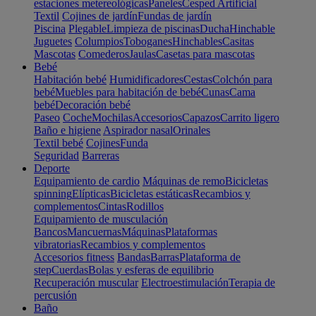
estaciones metereológicas
Paneles
Cesped Artificial
Textil
Cojines de jardín
Fundas de jardín
Piscina
Plegable
Limpieza de piscinas
Ducha
Hinchable
Juguetes
Columpios
Toboganes
Hinchables
Casitas
Mascotas
Comederos
Jaulas
Casetas para mascotas
Bebé
Habitación bebé
Humidificadores
Cestas
Colchón para
bebé
Muebles para habitación de bebé
Cunas
Cama
bebé
Decoración bebé
Paseo
Coche
Mochilas
Accesorios
Capazos
Carrito ligero
Baño e higiene
Aspirador nasal
Orinales
Textil bebé
Cojines
Funda
Seguridad
Barreras
Deporte
Equipamiento de cardio
Máquinas de remo
Bicicletas
spinning
Elípticas
Bicicletas estáticas
Recambios y
complementos
Cintas
Rodillos
Equipamiento de musculación
Bancos
Mancuernas
Máquinas
Plataformas
vibratorias
Recambios y complementos
Accesorios fitness
Bandas
Barras
Plataforma de
step
Cuerdas
Bolas y esferas de equilibrio
Recuperación muscular
Electroestimulación
Terapia de
percusión
Baño