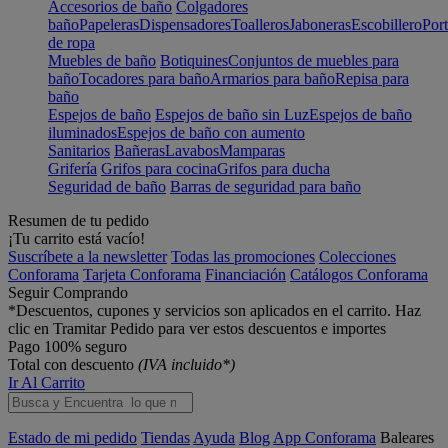
Accesorios de baño
Colgadores
baño
Papeleras
Dispensadores
Toalleros
Jaboneras
Escobillero
Port
de ropa
Muebles de baño
Botiquines
Conjuntos de muebles para
baño
Tocadores para baño
Armarios para baño
Repisa para
baño
Espejos de baño
Espejos de baño sin Luz
Espejos de baño
iluminados
Espejos de baño con aumento
Sanitarios
Bañeras
Lavabos
Mamparas
Grifería
Grifos para cocina
Grifos para ducha
Seguridad de baño
Barras de seguridad para baño
Resumen de tu pedido
¡Tu carrito está vacío!
Suscríbete a la newsletter
Todas las promociones
Colecciones
Conforama
Tarjeta Conforama
Financiación
Catálogos Conforama
Seguir Comprando
*Descuentos, cupones y servicios son aplicados en el carrito. Haz
clic en Tramitar Pedido para ver estos descuentos e importes
Pago 100% seguro
Total con descuento
(IVA incluido*)
Ir Al Carrito
Estado de mi pedido
Tiendas
Ayuda
Blog
App Conforama
Baleares