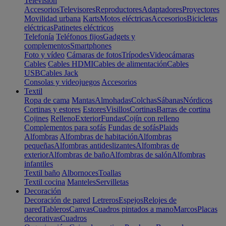
Televisión
Accesorios
Televisores
Reproductores
Adaptadores
Proyectores
Movilidad urbana
Karts
Motos eléctricas
Accesorios
Bicicletas
eléctricas
Patinetes eléctricos
Telefonía
Teléfonos fijos
Gadgets y
complementos
Smartphones
Foto y vídeo
Cámaras de fotos
Trípodes
Videocámaras
Cables
Cables HDMI
Cables de alimentación
Cables
USB
Cables Jack
Consolas y videojuegos
Accesorios
Textil
Ropa de cama
Mantas
Almohadas
Colchas
Sábanas
Nórdicos
Cortinas y estores
Estores
Visillos
Cortinas
Barras de cortina
Cojines
Relleno
Exterior
Fundas
Cojín con relleno
Complementos para sofás
Fundas de sofás
Plaids
Alfombras
Alfombras de habitación
Alfombras
pequeñas
Alfombras antideslizantes
Alfombras de
exterior
Alfombras de baño
Alfombras de salón
Alfombras
infantiles
Textil baño
Albornoces
Toallas
Textil cocina
Manteles
Servilletas
Decoración
Decoración de pared
Letreros
Espejos
Relojes de
pared
Tableros
Canvas
Cuadros pintados a mano
Marcos
Placas
decorativas
Cuadros