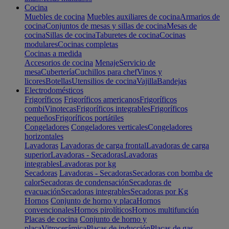
Cocina
Muebles de cocina
Muebles auxiliares de cocina
Armarios de
cocina
Conjuntos de mesas y sillas de cocina
Mesas de
cocina
Sillas de cocina
Taburetes de cocina
Cocinas
modulares
Cocinas completas
Cocinas a medida
Accesorios de cocina
Menaje
Servicio de
mesa
Cubertería
Cuchillos para chef
Vinos y
licores
Botellas
Utensilios de cocina
Vajilla
Bandejas
Electrodomésticos
Frigoríficos
Frigoríficos americanos
Frigoríficos
combi
Vinotecas
Frigoríficos integrables
Frigoríficos
pequeños
Frigoríficos portátiles
Congeladores
Congeladores verticales
Congeladores
horizontales
Lavadoras
Lavadoras de carga frontal
Lavadoras de carga
superior
Lavadoras - Secadoras
Lavadoras
integrables
Lavadoras por kg
Secadoras
Lavadoras - Secadoras
Secadoras con bomba de
calor
Secadoras de condensación
Secadoras de
evacuación
Secadoras integrables
Secadoras por Kg
Hornos
Conjunto de horno y placa
Hornos
convencionales
Hornos pirolíticos
Hornos multifunción
Placas de cocina
Conjunto de horno y
placa
Vitrocerámica
Placas de inducción
Placas de gas