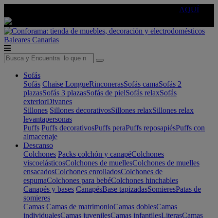
🔵Cambia tu electro con
-10% EXTRA
de descuento ☑️
AQUÍ
Baleares
Canarias
Sofás
Sofás
Chaise Longue
Rinconeras
Sofás cama
Sofás 2
plazas
Sofás 3 plazas
Sofás de piel
Sofás relax
Sofás
exterior
Divanes
Sillones
Sillones decorativos
Sillones relax
Sillones relax
levantapersonas
Puffs
Puffs decorativos
Puffs pera
Puffs reposapiés
Puffs con
almacenaje
Descanso
Colchones
Packs colchón y canapé
Colchones
viscoelásticos
Colchones de muelles
Colchones de muelles
ensacados
Colchones enrollados
Colchones de
espuma
Colchones para bebé
Colchones hinchables
Canapés y bases
Canapés
Base tapizadas
Somieres
Patas de
somieres
Camas
Camas de matrimonio
Camas dobles
Camas
individuales
Camas juveniles
Camas infantiles
Literas
Camas