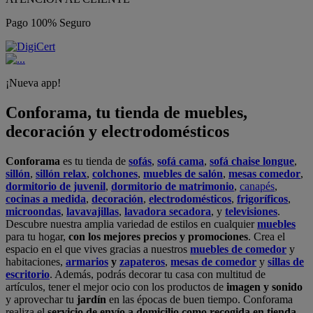
Pago 100% Seguro
¡Nueva app!
Conforama, tu tienda de muebles,
decoración y electrodomésticos
Conforama
es tu tienda de
sofás
,
sofá cama
,
sofá chaise longue
,
sillón
,
sillón relax
,
colchones
,
muebles de salón
,
mesas comedor
,
dormitorio de juvenil
,
dormitorio de matrimonio
,
canapés
,
cocinas a medida
,
decoración
,
electrodomésticos
,
frigoríficos
,
microondas
,
lavavajillas
,
lavadora secadora
, y
televisiones
.
Descubre nuestra amplia variedad de estilos en cualquier
muebles
para tu hogar,
con los mejores precios y promociones
. Crea el
espacio en el que vives gracias a nuestros
muebles de comedor
y
habitaciones,
armarios
y
zapateros
,
mesas de comedor
y
sillas de
escritorio
. Además, podrás decorar tu casa con multitud de
artículos, tener el mejor ocio con los productos de
imagen y sonido
y aprovechar tu
jardín
en las épocas de buen tiempo. Conforama
realiza el
servicio de envío a domicilio como recogida en tienda.