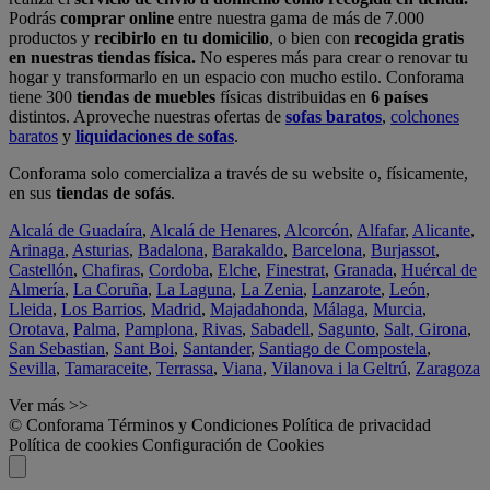
Podrás
comprar online
entre nuestra gama de más de 7.000
productos y
recibirlo en tu domicilio
, o bien con
recogida gratis
en nuestras tiendas física.
No esperes más para crear o renovar tu
hogar y transformarlo en un espacio con mucho estilo. Conforama
tiene 300
tiendas de muebles
físicas distribuidas en
6 países
distintos. Aproveche nuestras ofertas de
sofas baratos
,
colchones
baratos
y
liquidaciones de sofas
.
Conforama solo comercializa a través de su website o, físicamente,
en sus
tiendas de sofás
.
Alcalá de Guadaíra
,
Alcalá de Henares
,
Alcorcón
,
Alfafar
,
Alicante
,
Arinaga
,
Asturias
,
Badalona
,
Barakaldo
,
Barcelona
,
Burjassot
,
Castellón
,
Chafiras
,
Cordoba
,
Elche
,
Finestrat
,
Granada
,
Huércal de
Almería
,
La Coruña
,
La Laguna
,
La Zenia
,
Lanzarote
,
León
,
Lleida
,
Los Barrios
,
Madrid
,
Majadahonda
,
Málaga
,
Murcia
,
Orotava
,
Palma
,
Pamplona
,
Rivas
,
Sabadell
,
Sagunto
,
Salt, Girona
,
San Sebastian
,
Sant Boi
,
Santander
,
Santiago de Compostela
,
Sevilla
,
Tamaraceite
,
Terrassa
,
Viana
,
Vilanova i la Geltrú
,
Zaragoza
Ver más >>
© Conforama
Términos y Condiciones
Política de privacidad
Política de cookies
Configuración de Cookies