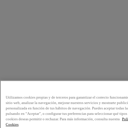
Utilizamos cookies propias y de terceros para garantizar el correcto funcionami
sitio web, analizar la navegación, mejorar nuestros servicios y mostrarte public
personalizada en función de tus hábitos de navegación. Puedes aceptar todas la
pulsando en “Aceptar”, o configurar tus preferencias para seleccionar qué tipos
cookies deseas permitir o rechazar. Para más información, consulta nuestra
Pol
Cookies