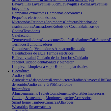
Lavavajillas
Lavavajillas 60cm
Lavavajillas 45cm
Lavavajillas
integrables
Campanas extractoras
Campanas decorativas
Pequeños electrodomésticos
Microondas
Freidoras
Aspiradores
Cafeteras
Planchas de
asar
Batidoras
Amasadores
Robots de Cocina
Balanzas de
Cocina
Tostadoras
Calefacción
Termoventiladores
Convectores
Estufas
Radiadores
Calefactores
D
Térmicos
Humidificadores
Climatización
Ventiladores
Aire acondicionado
Calentadores de agua
Termos eléctricos
Belleza y salud
Cuidado de los hombres
Cuidado
cabello
Cuidado dental
Salud y bienestar
Limpieza
Limpieza a vapor
Robot limpiacristales
Electrónica
Audio y hifi
Auriculares
Adaptadores
Reproductores
Radios
Altavoces
Hifi
Bar
de sonido
Audio car y GPS
Micrófonos
Informática
Almacenamiento
Tablets
Complementos
Portátiles
Impresoras
Gaming & streaming
Monitores gaming
Accesorios
Smart home
Timbres
Cámaras
Altavoces
Wearables
Smartwatches