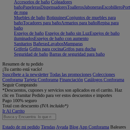
Accesorios de baño
Colgadores
baño
Papeleras
Dispensadores
Toalleros
Jaboneras
Escobillero
Port
de ropa
Muebles de baño
Botiquines
Conjuntos de muebles para
baño
Tocadores para baño
Armarios para baño
Repisa para
baño
Espejos de baño
Espejos de baño sin Luz
Espejos de baño
iluminados
Espejos de baño con aumento
Sanitarios
Bañeras
Lavabos
Mamparas
Grifería
Grifos para cocina
Grifos para ducha
Seguridad de baño
Barras de seguridad para baño
Resumen de tu pedido
¡Tu carrito está vacío!
Suscríbete a la newsletter
Todas las promociones
Colecciones
Conforama
Tarjeta Conforama
Financiación
Catálogos Conforama
Seguir Comprando
*Descuentos, cupones y servicios son aplicados en el carrito. Haz
clic en Tramitar Pedido para ver estos descuentos e importes
Pago 100% seguro
Total con descuento
(IVA incluido*)
Ir Al Carrito
Estado de mi pedido
Tiendas
Ayuda
Blog
App Conforama
Baleares