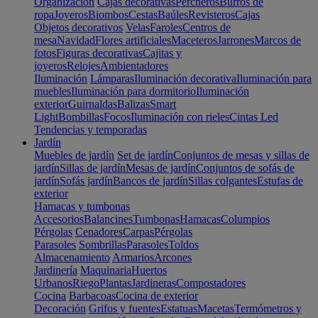
Organización
Cajas decorativas
Percheros
Burros de
ropa
Joyeros
Biombos
Cestas
Baúles
Revisteros
Cajas
Objetos decorativos
Velas
Faroles
Centros de
mesa
Navidad
Flores artificiales
Maceteros
Jarrones
Marcos de
fotos
Figuras decorativas
Cajitas y
joyeros
Relojes
Ambientadores
Iluminación
Lámparas
Iluminación decorativa
Iluminación para
muebles
Iluminación para dormitorio
Iluminación
exterior
Guirnaldas
Balizas
Smart
Light
Bombillas
Focos
Iluminación con rieles
Cintas Led
Tendencias y temporadas
Jardín
Muebles de jardín
Set de jardín
Conjuntos de mesas y sillas de
jardín
Sillas de jardín
Mesas de jardín
Conjuntos de sofás de
jardín
Sofás jardín
Bancos de jardín
Sillas colgantes
Estufas de
exterior
Hamacas y tumbonas
Accesorios
Balancines
Tumbonas
Hamacas
Columpios
Pérgolas
Cenadores
Carpas
Pérgolas
Parasoles
Sombrillas
Parasoles
Toldos
Almacenamiento
Armarios
Arcones
Jardinería
Maquinaria
Huertos
Urbanos
Riego
Plantas
Jardineras
Compostadores
Cocina
Barbacoas
Cocina de exterior
Decoración
Grifos y fuentes
Estatuas
Macetas
Termómetros y