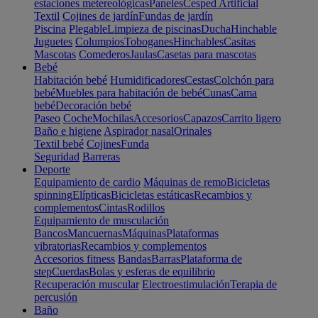
estaciones metereológicas
Paneles
Cesped Artificial
Textil
Cojines de jardín
Fundas de jardín
Piscina
Plegable
Limpieza de piscinas
Ducha
Hinchable
Juguetes
Columpios
Toboganes
Hinchables
Casitas
Mascotas
Comederos
Jaulas
Casetas para mascotas
Bebé
Habitación bebé
Humidificadores
Cestas
Colchón para
bebé
Muebles para habitación de bebé
Cunas
Cama
bebé
Decoración bebé
Paseo
Coche
Mochilas
Accesorios
Capazos
Carrito ligero
Baño e higiene
Aspirador nasal
Orinales
Textil bebé
Cojines
Funda
Seguridad
Barreras
Deporte
Equipamiento de cardio
Máquinas de remo
Bicicletas
spinning
Elípticas
Bicicletas estáticas
Recambios y
complementos
Cintas
Rodillos
Equipamiento de musculación
Bancos
Mancuernas
Máquinas
Plataformas
vibratorias
Recambios y complementos
Accesorios fitness
Bandas
Barras
Plataforma de
step
Cuerdas
Bolas y esferas de equilibrio
Recuperación muscular
Electroestimulación
Terapia de
percusión
Baño